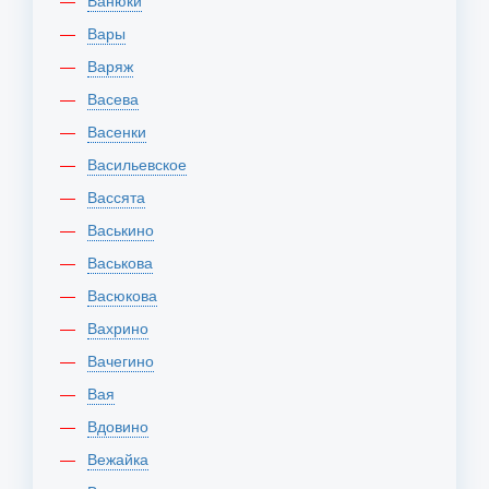
Ванюки
Вары
Варяж
Васева
Васенки
Васильевское
Вассята
Васькино
Васькова
Васюкова
Вахрино
Вачегино
Вая
Вдовино
Вежайка