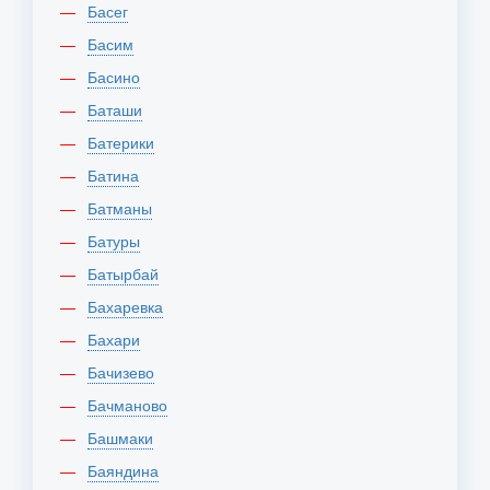
Басег
Басим
Басино
Баташи
Батерики
Батина
Батманы
Батуры
Батырбай
Бахаревка
Бахари
Бачизево
Бачманово
Башмаки
Баяндина