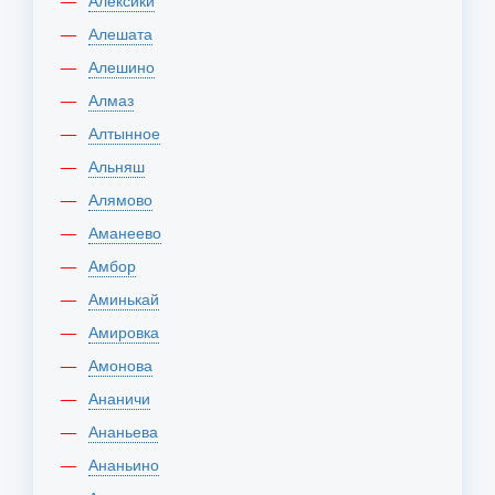
Алексики
Алешата
Алешино
Алмаз
Алтынное
Альняш
Алямово
Аманеево
Амбор
Аминькай
Амировка
Амонова
Ананичи
Ананьева
Ананьино