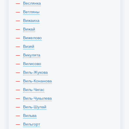
Веслянка
Ветляны
Вижаиха
Вижай
Вижелово
Визяй
Викулята
Вилисово
Виль-Жукова
Виль-Конанова
Виль-Чигас
Виль-Чукылева
Виль-Шулай
Вильва
Вильгорт