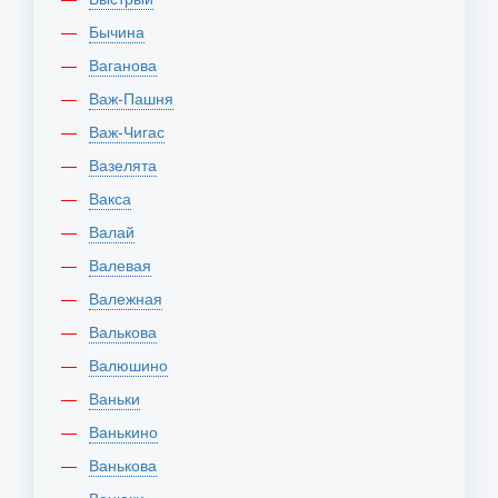
Бычина
Ваганова
Важ-Пашня
Важ-Чигас
Вазелята
Вакса
Валай
Валевая
Валежная
Валькова
Валюшино
Ваньки
Ванькино
Ванькова