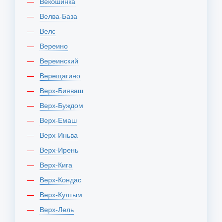
Векошинка
Велва-База
Велс
Вереино
Вереинский
Верещагино
Верх-Бияваш
Верх-Буждом
Верх-Емаш
Верх-Иньва
Верх-Ирень
Верх-Кига
Верх-Кондас
Верх-Култым
Верх-Лель