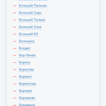
Большой Пальник
Большой Сарс
Большой Талмаз
Большой Улык
Большой Юг
Большуха
Бондюг
Бор-Ленва
Борино
Борисова
Бормист
Бормотова
Боровая
Боровково
Боровчата