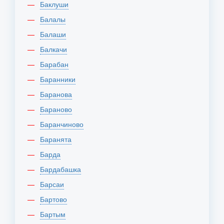
Баклуши
Балалы
Балаши
Балкачи
Барабан
Баранники
Баранова
Бараново
Баранчиново
Баранята
Барда
Бардабашка
Барсаи
Бартово
Бартым