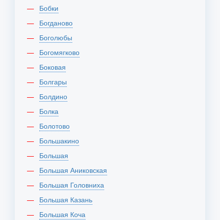
Бобки
Богданово
Боголюбы
Богомягково
Боковая
Болгары
Болдино
Болка
Болотово
Большакино
Большая
Большая Аниковская
Большая Головниха
Большая Казань
Большая Коча