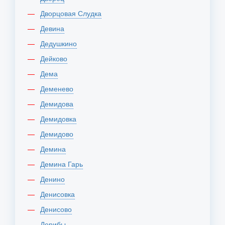
Дворцовая Слудка
Девина
Дедушкино
Дейково
Дема
Деменево
Демидова
Демидовка
Демидово
Демина
Демина Гарь
Денино
Денисовка
Денисово
Дерибы