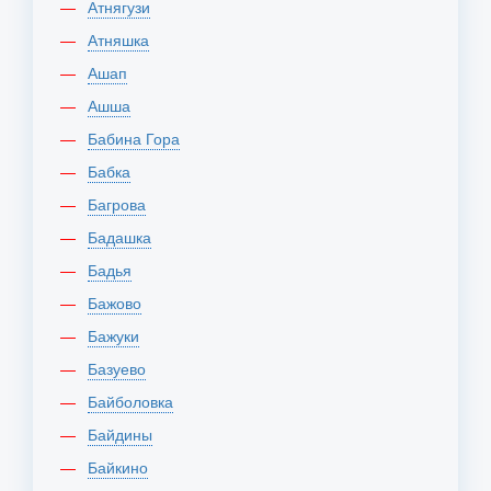
Атнягузи
Атняшка
Ашап
Ашша
Бабина Гора
Бабка
Багрова
Бадашка
Бадья
Бажово
Бажуки
Базуево
Байболовка
Байдины
Байкино