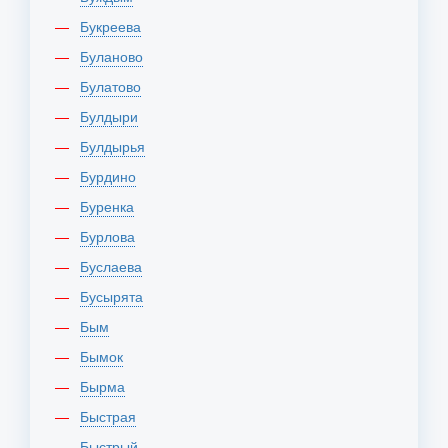
Букреева
Буланово
Булатово
Булдыри
Булдырья
Бурдино
Буренка
Бурлова
Буслаева
Бусырята
Бым
Бымок
Бырма
Быстрая
Быстрый