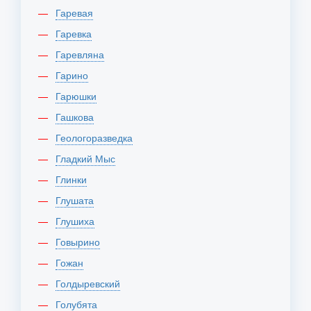
Гаревая
Гаревка
Гаревляна
Гарино
Гарюшки
Гашкова
Геологоразведка
Гладкий Мыс
Глинки
Глушата
Глушиха
Говырино
Гожан
Голдыревский
Голубята