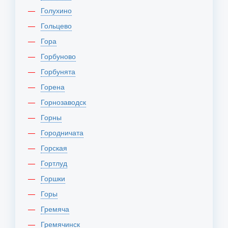
Голухино
Гольцево
Гора
Горбуново
Горбунята
Горена
Горнозаводск
Горны
Городничата
Горская
Гортлуд
Горшки
Горы
Гремяча
Гремячинск