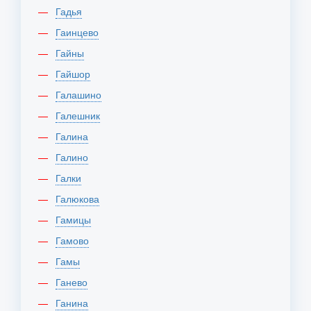
Гадья
Гаинцево
Гайны
Гайшор
Галашино
Галешник
Галина
Галино
Галки
Галюкова
Гамицы
Гамово
Гамы
Ганево
Ганина