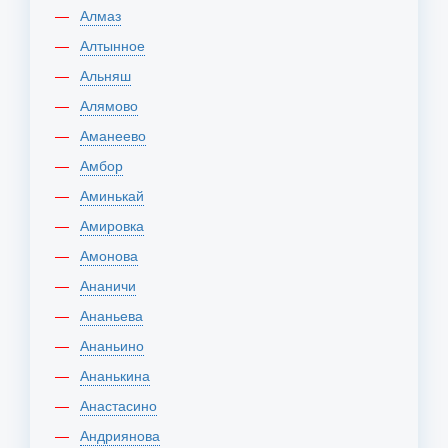
Алмаз
Алтынное
Альняш
Алямово
Аманеево
Амбор
Аминькай
Амировка
Амонова
Ананичи
Ананьева
Ананьино
Ананькина
Анастасино
Андриянова