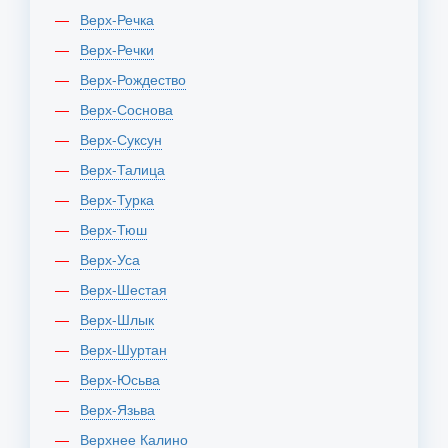
Верх-Речка
Верх-Речки
Верх-Рождество
Верх-Соснова
Верх-Суксун
Верх-Талица
Верх-Турка
Верх-Тюш
Верх-Уса
Верх-Шестая
Верх-Шлык
Верх-Шуртан
Верх-Юсьва
Верх-Язьва
Верхнее Калино