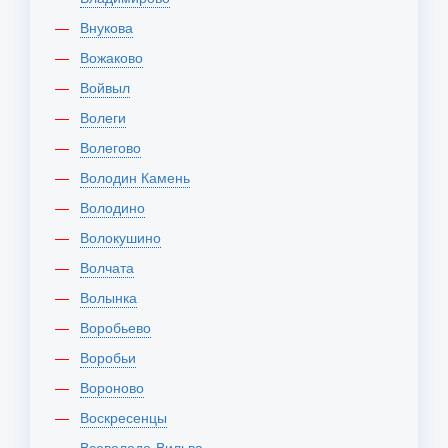
Внукова
Вожаково
Войвыл
Волеги
Волегово
Володин Камень
Володино
Волокушино
Волчата
Волынка
Воробьево
Воробьи
Вороново
Воскресенцы
Всеволодо-Вильва