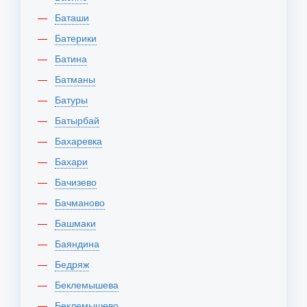
Баташи
Батерики
Батина
Батманы
Батуры
Батырбай
Бахаревка
Бахари
Бачизево
Бачманово
Башмаки
Баяндина
Бедряж
Беклемышева
Беклемышево