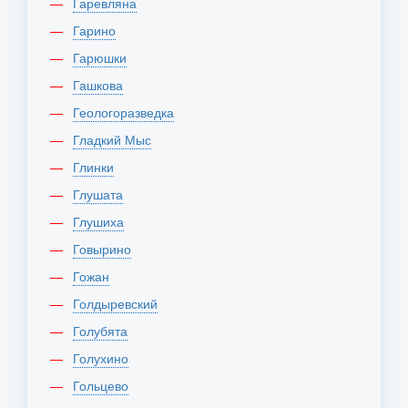
Гаревляна
Гарино
Гарюшки
Гашкова
Геологоразведка
Гладкий Мыс
Глинки
Глушата
Глушиха
Говырино
Гожан
Голдыревский
Голубята
Голухино
Гольцево