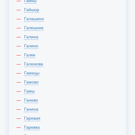
Гайны
Гайшор
Галашино
Галешник
Галина
Галино
Галки
Галюкова
Гамицы
Гамово
Гамы
Ганево
Ганина
Гаревая
Гаревка