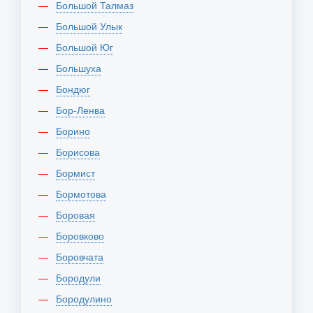
Большой Талмаз
Большой Улык
Большой Юг
Большуха
Бондюг
Бор-Ленва
Борино
Борисова
Бормист
Бормотова
Боровая
Боровково
Боровчата
Бородули
Бородулино