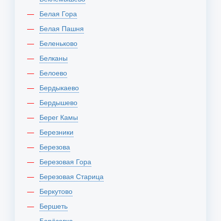
Белая Гора
Белая Пашня
Беленьково
Белканы
Белоево
Бердыкаево
Бердышево
Берег Камы
Березники
Березова
Березовая Гора
Березовая Старица
Беркутово
Бершеть
Берёзовка