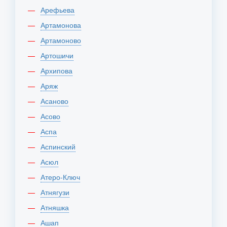
Арефьева
Артамонова
Артамоново
Артошичи
Архипова
Аряж
Асаново
Асово
Аспа
Аспинский
Асюл
Атеро-Ключ
Атнягузи
Атняшка
Ашап