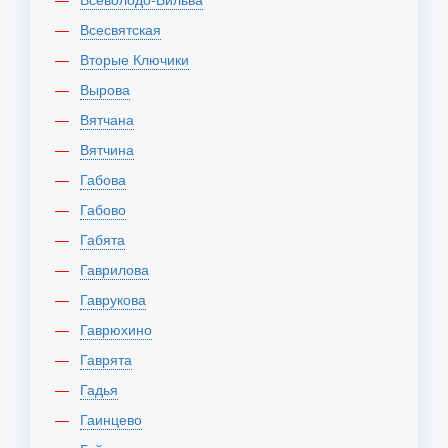
Всесвятская
Вторые Ключики
Вырова
Вятчана
Вятчина
Габова
Габово
Габята
Гаврилова
Гаврукова
Гаврюхино
Гаврята
Гадья
Гаинцево