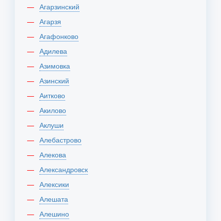
Агарзинский
Агарзя
Агафонково
Адилева
Азимовка
Азинский
Аитково
Акилово
Аклуши
Алебастрово
Алекова
Александровск
Алексики
Алешата
Алешино