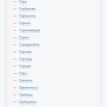
Гора
Горбуново
Горбунята
Горена
Горнозаводск
Горны
Городничата
Горская
Гортлуд
Горшки
Горы
Гремяча
Гремячинск
Грибаны
Грибушино