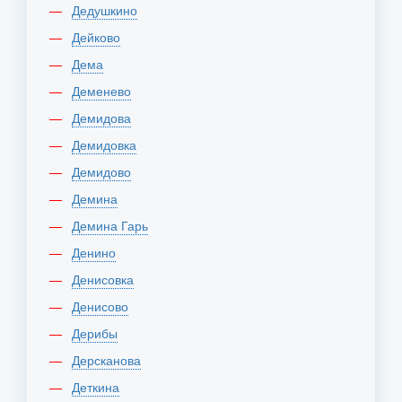
Дедушкино
Дейково
Дема
Деменево
Демидова
Демидовка
Демидово
Демина
Демина Гарь
Денино
Денисовка
Денисово
Дерибы
Дерсканова
Деткина