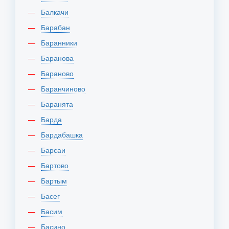
Балкачи
Барабан
Баранники
Баранова
Бараново
Баранчиново
Баранята
Барда
Бардабашка
Барсаи
Бартово
Бартым
Басег
Басим
Басино