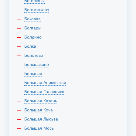
Боголюбы
Богомягково
Боковая
Болгары
Болдино
Болка
Болотово
Большакино
Большая
Большая Аниковская
Большая Головниха
Большая Казань
Большая Коча
Большая Лысьва
Большая Мось