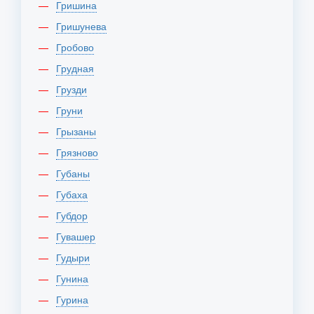
Гришина
Гришунева
Гробово
Грудная
Грузди
Груни
Грызаны
Грязново
Губаны
Губаха
Губдор
Гувашер
Гудыри
Гунина
Гурина