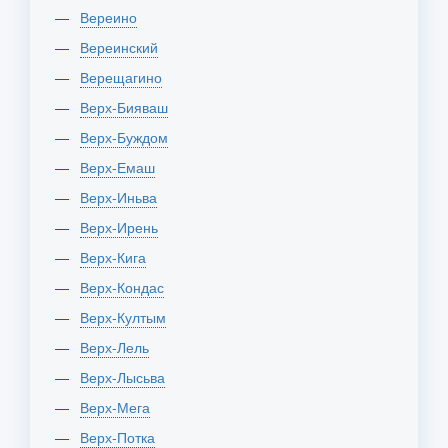
Вереино
Вереинский
Верещагино
Верх-Бияваш
Верх-Буждом
Верх-Емаш
Верх-Иньва
Верх-Ирень
Верх-Кига
Верх-Кондас
Верх-Култым
Верх-Лель
Верх-Лысьва
Верх-Мега
Верх-Потка