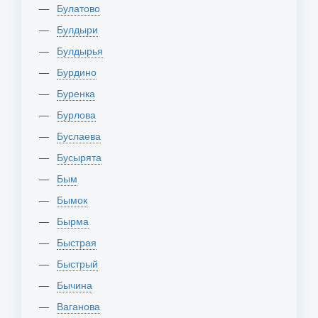
Булатово
Булдыри
Булдырья
Бурдино
Буренка
Бурлова
Буслаева
Бусырята
Бым
Бымок
Бырма
Быстрая
Быстрый
Бычина
Ваганова