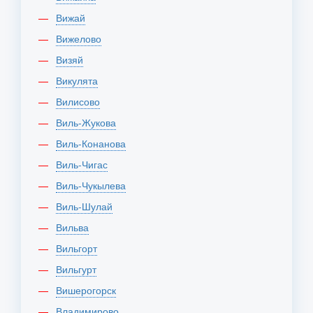
Вижай
Вижелово
Визяй
Викулята
Вилисово
Виль-Жукова
Виль-Конанова
Виль-Чигас
Виль-Чукылева
Виль-Шулай
Вильва
Вильгорт
Вильгурт
Вишерогорск
Владимирово