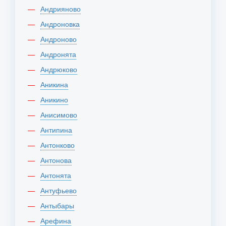
Андрияново
Андроновка
Андроново
Андронята
Андрюково
Аникина
Аникино
Анисимово
Антипина
Антонково
Антонова
Антонята
Антуфьево
Антыбары
Арефина