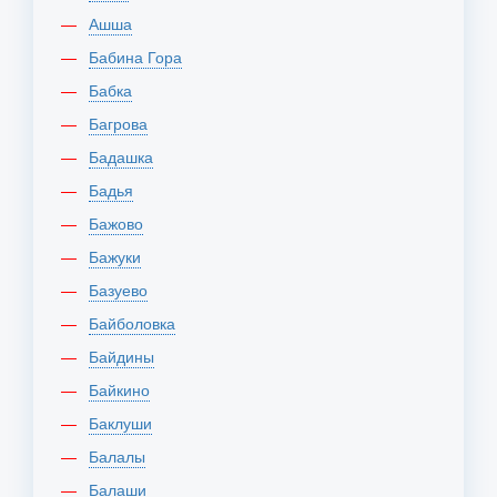
Ашша
Бабина Гора
Бабка
Багрова
Бадашка
Бадья
Бажово
Бажуки
Базуево
Байболовка
Байдины
Байкино
Баклуши
Балалы
Балаши