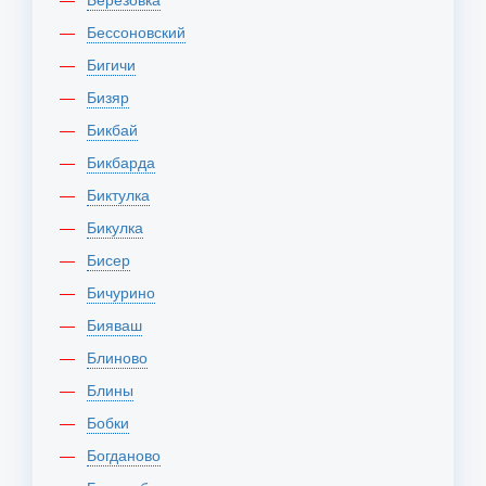
Бессоновский
Бигичи
Бизяр
Бикбай
Бикбарда
Биктулка
Бикулка
Бисер
Бичурино
Бияваш
Блиново
Блины
Бобки
Богданово