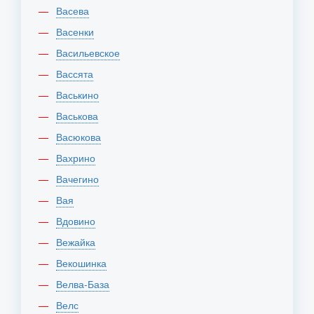
Васева
Васенки
Васильевское
Вассята
Васькино
Васькова
Васюкова
Вахрино
Вачегино
Вая
Вдовино
Вежайка
Векошинка
Велва-База
Велс