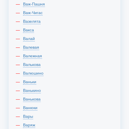
Важ-Пашня
Важ-Чигас
Вазелята
Вакса
Валай
Валевая
Валежная
Валькова
Валюшино
Ваньки
Ванькино
Ванькова
Ванюки
Вары
Варяж