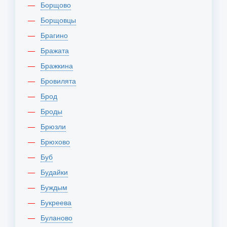
Борщово
Борщовцы
Брагино
Бражата
Бражкина
Бровилята
Брод
Броды
Брюзли
Брюхово
Буб
Будайки
Буждым
Букреева
Буланово