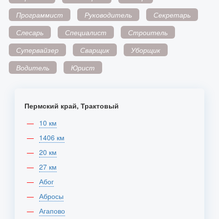
Программист
Руководитель
Секретарь
Слесарь
Специалист
Строитель
Супервайзер
Сварщик
Уборщик
Водитель
Юрист
Пермский край, Трактовый
10 км
1406 км
20 км
27 км
Абог
Абросы
Агапово