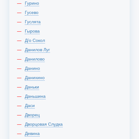
Гурино
Гусево
Гуслята
Гырова
Д/о Сокол
Данилов Луг
Данилово
Данино
Данихино
Даньки
Даньшина
Даси
Дворец
Дворцовая Слудка
Девина