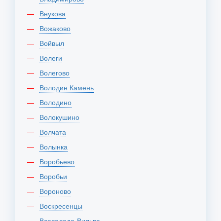
Внукова
Вожаково
Войвыл
Волеги
Волегово
Володин Камень
Володино
Волокушино
Волчата
Волынка
Воробьево
Воробьи
Вороново
Воскресенцы
Всеволодо-Вильва