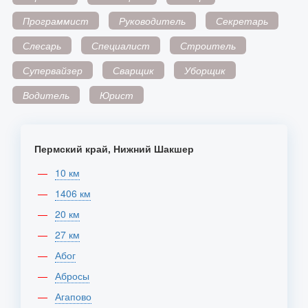
Программист
Руководитель
Секретарь
Слесарь
Специалист
Строитель
Супервайзер
Сварщик
Уборщик
Водитель
Юрист
Пермский край, Нижний Шакшер
10 км
1406 км
20 км
27 км
Абог
Абросы
Агапово