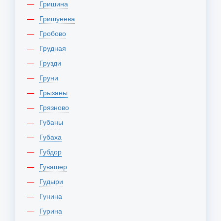
Гришина
Гришунева
Гробово
Грудная
Грузди
Груни
Грызаны
Грязново
Губаны
Губаха
Губдор
Гувашер
Гудыри
Гунина
Гурина