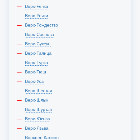
Верх-Речка
Верх-Речки
Верх-Рождество
Верх-Соснова
Верх-Суксун
Верх-Талица
Верх-Турка
Верх-Тюш
Верх-Уса
Верх-Шестая
Верх-Шлык
Верх-Шуртан
Верх-Юсьва
Верх-Язьва
Верхнее Калино