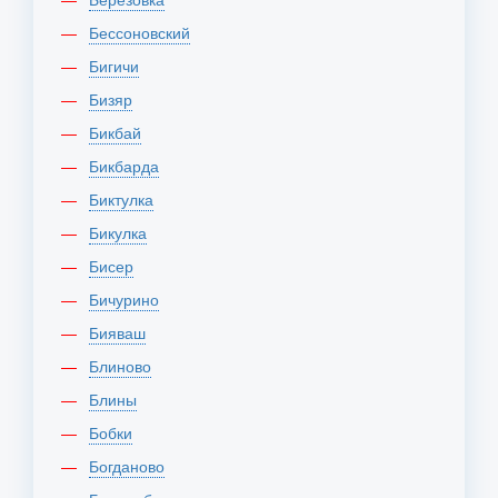
Бессоновский
Бигичи
Бизяр
Бикбай
Бикбарда
Биктулка
Бикулка
Бисер
Бичурино
Бияваш
Блиново
Блины
Бобки
Богданово