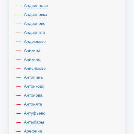
Андрияново
Андроновка
Андроново
Андронята
Андрюково
Аникина
Аникино
Анисимово
Антипина
Антонково
Антонова
Антонята
Антуфьево
Антыбары
Арефина