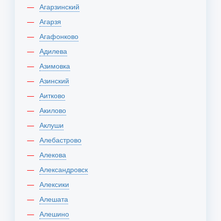
Агарзинский
Агарзя
Агафонково
Адилева
Азимовка
Азинский
Аитково
Акилово
Аклуши
Алебастрово
Алекова
Александровск
Алексики
Алешата
Алешино