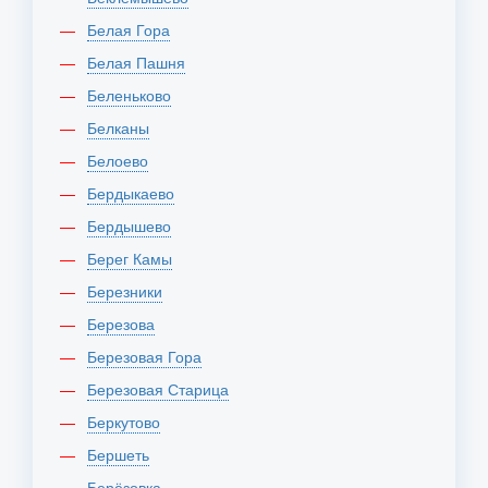
Белая Гора
Белая Пашня
Беленьково
Белканы
Белоево
Бердыкаево
Бердышево
Берег Камы
Березники
Березова
Березовая Гора
Березовая Старица
Беркутово
Бершеть
Берёзовка