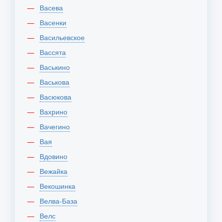
Васева
Васенки
Васильевское
Вассята
Васькино
Васькова
Васюкова
Вахрино
Вачегино
Вая
Вдовино
Вежайка
Векошинка
Велва-База
Велс