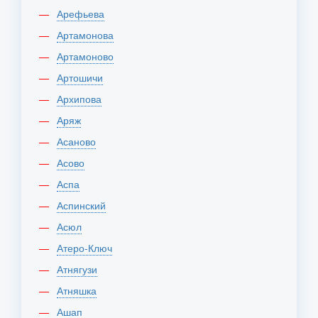
Арефьева
Артамонова
Артамоново
Артошичи
Архипова
Аряж
Асаново
Асово
Аспа
Аспинский
Асюл
Атеро-Ключ
Атнягузи
Атняшка
Ашап