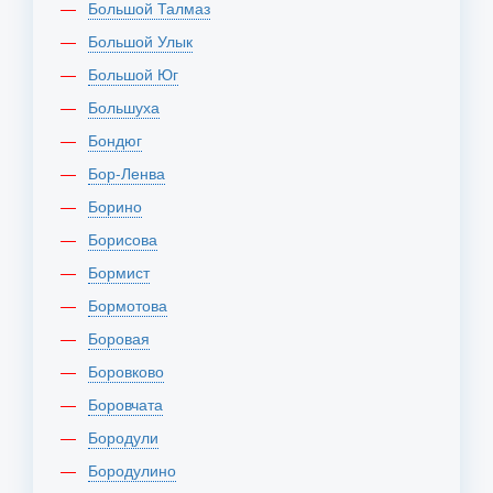
Большой Талмаз
Большой Улык
Большой Юг
Большуха
Бондюг
Бор-Ленва
Борино
Борисова
Бормист
Бормотова
Боровая
Боровково
Боровчата
Бородули
Бородулино