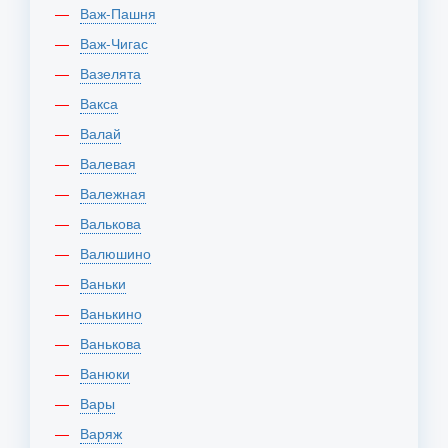
Важ-Пашня
Важ-Чигас
Вазелята
Вакса
Валай
Валевая
Валежная
Валькова
Валюшино
Ваньки
Ванькино
Ванькова
Ванюки
Вары
Варяж