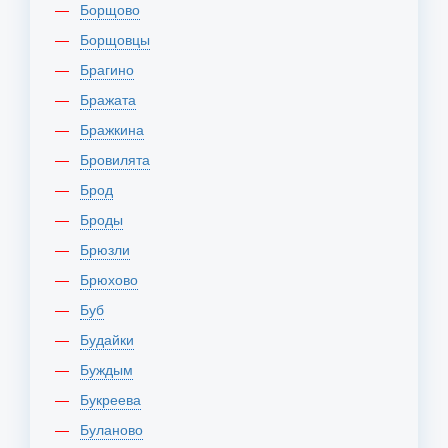
Борщово
Борщовцы
Брагино
Бражата
Бражкина
Бровилята
Брод
Броды
Брюзли
Брюхово
Буб
Будайки
Буждым
Букреева
Буланово