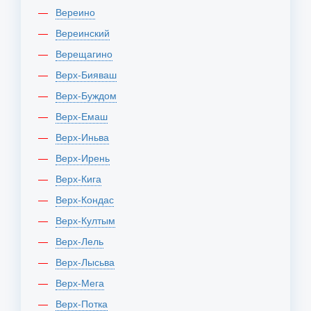
Вереино
Вереинский
Верещагино
Верх-Бияваш
Верх-Буждом
Верх-Емаш
Верх-Иньва
Верх-Ирень
Верх-Кига
Верх-Кондас
Верх-Култым
Верх-Лель
Верх-Лысьва
Верх-Мега
Верх-Потка