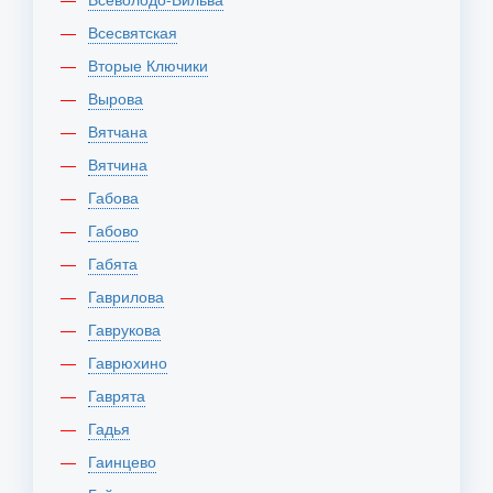
Всесвятская
Вторые Ключики
Вырова
Вятчана
Вятчина
Габова
Габово
Габята
Гаврилова
Гаврукова
Гаврюхино
Гаврята
Гадья
Гаинцево