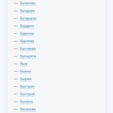
Булатово
Булдыри
Булдырья
Бурдино
Буренка
Бурлова
Буслаева
Бусырята
Бым
Бымок
Бырма
Быстрая
Быстрый
Бычина
Ваганова