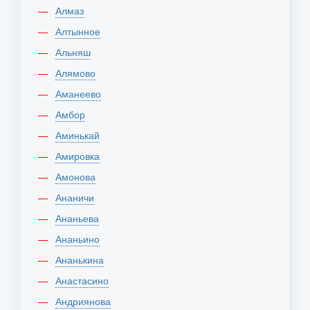
Алмаз
Алтынное
Альняш
Алямово
Аманеево
Амбор
Аминькай
Амировка
Амонова
Ананичи
Ананьева
Ананьино
Ананькина
Анастасино
Андриянова