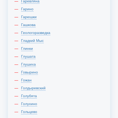
Гаревляна
Гарино
Гарюшки
Гашкова
Геологоразведка
Гладкий Мыс
Глинки
Глушата
Глушиха
Говырино
Гожан
Голдыревский
Голубята
Голухино
Гольцево