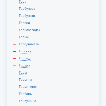
Гора
Горбуново
Горбунята
Горена
Горнозаводск
Горны
Городничата
Горская
Гортлуд
Горшки
Горы
Гремяча
Гремячинск
Грибаны
Грибушино