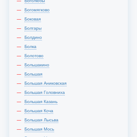
Боголюбы
Богомягково
Боковая
Болгары
Болдино
Болка
Болотово
Большакино
Большая
Большая Аниковская
Большая Головниха
Большая Казань
Большая Коча
Большая Лысьва
Большая Мось