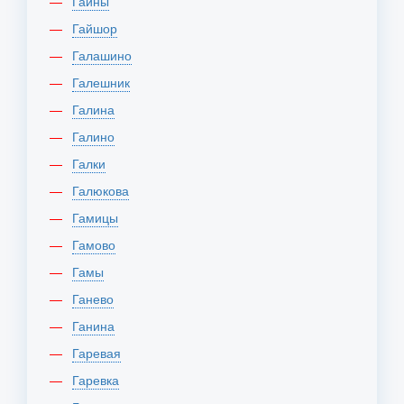
Гайны
Гайшор
Галашино
Галешник
Галина
Галино
Галки
Галюкова
Гамицы
Гамово
Гамы
Ганево
Ганина
Гаревая
Гаревка