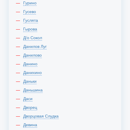
Гурино
Гусево
Гуслята
Гырова
Д/о Сокол
Данилов Луг
Данилово
Данино
Данихино
Даньки
Даньшина
Даси
Дворец
Дворцовая Слудка
Девина