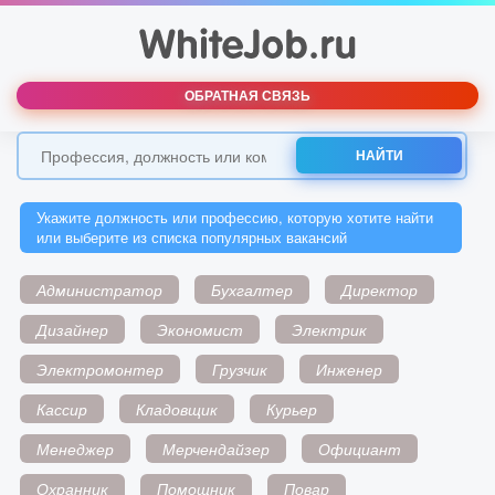
ОБРАТНАЯ СВЯЗЬ
НАЙТИ
Укажите должность или профессию, которую хотите найти
или выберите из списка популярных вакансий
Администратор
Бухгалтер
Директор
Дизайнер
Экономист
Электрик
Электромонтер
Грузчик
Инженер
Кассир
Кладовщик
Курьер
Менеджер
Мерчендайзер
Официант
Охранник
Помощник
Повар