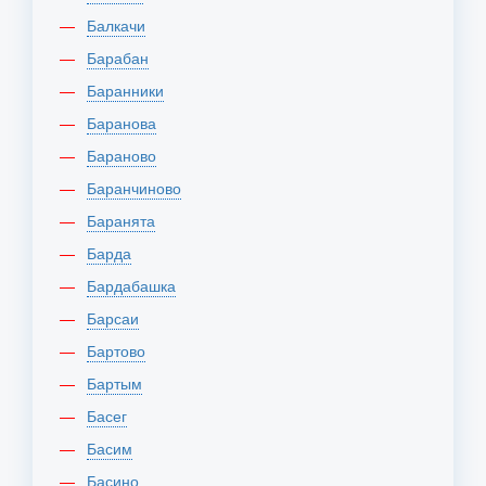
Балкачи
Барабан
Баранники
Баранова
Бараново
Баранчиново
Баранята
Барда
Бардабашка
Барсаи
Бартово
Бартым
Басег
Басим
Басино