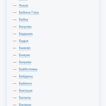
Ашша
Бабина Гора
Бабка
Багрова
Бадашка
Бадья
Бажово
Бажуки
Базуево
Байболовка
Байдины
Байкино
Баклуши
Балалы
Балаши