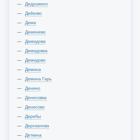
Дедушкино
Дейково
Дема
Деменево
Демидова
Демидовка
Демидово
Демина
Демина Гарь
Денино
Денисовка
Денисово
Дерибы
Дерсканова
Деткина