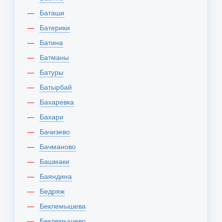
Баташи
Батерики
Батина
Батманы
Батуры
Батырбай
Бахаревка
Бахари
Бачизево
Бачманово
Башмаки
Баяндина
Бедряж
Беклемышева
Беклемышево