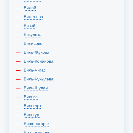
Вижай
Вижелово
Визяй
Викулята
Вилисово
Виль-Жукова
Виль-Конанова
Виль-Чигас
Виль-Чукылева
Виль-Шулай
Вильва
Вильгорт
Вильгурт
Вишерогорск
Владимирово