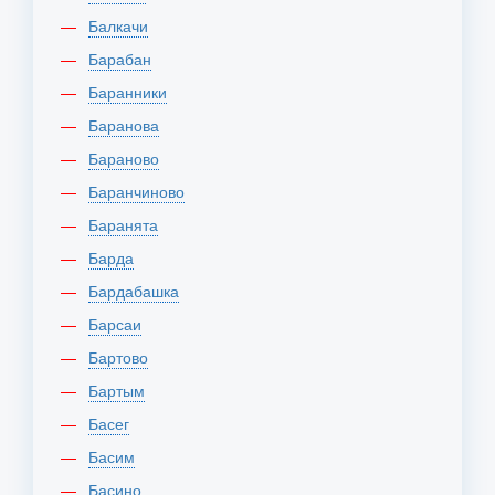
Балкачи
Барабан
Баранники
Баранова
Бараново
Баранчиново
Баранята
Барда
Бардабашка
Барсаи
Бартово
Бартым
Басег
Басим
Басино