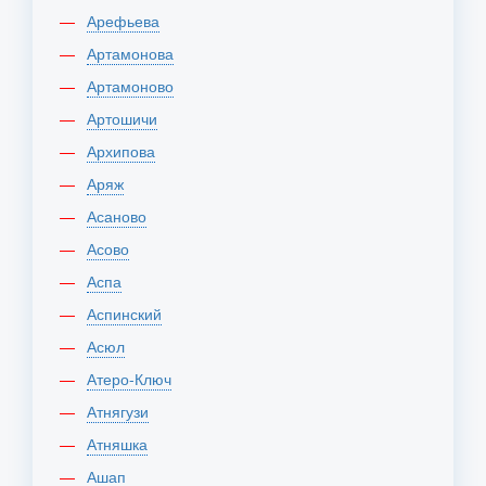
Арефьева
Артамонова
Артамоново
Артошичи
Архипова
Аряж
Асаново
Асово
Аспа
Аспинский
Асюл
Атеро-Ключ
Атнягузи
Атняшка
Ашап