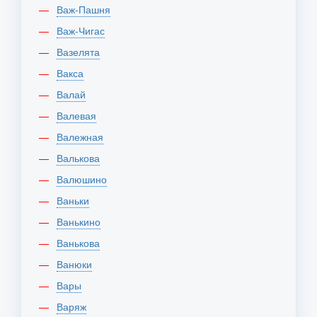
Важ-Пашня
Важ-Чигас
Вазелята
Вакса
Валай
Валевая
Валежная
Валькова
Валюшино
Ваньки
Ванькино
Ванькова
Ванюки
Вары
Варяж