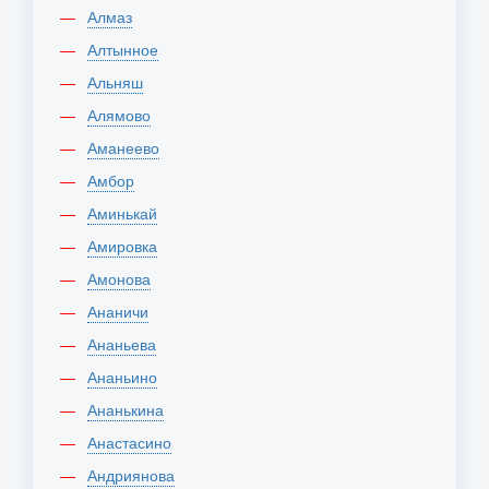
Алмаз
Алтынное
Альняш
Алямово
Аманеево
Амбор
Аминькай
Амировка
Амонова
Ананичи
Ананьева
Ананьино
Ананькина
Анастасино
Андриянова