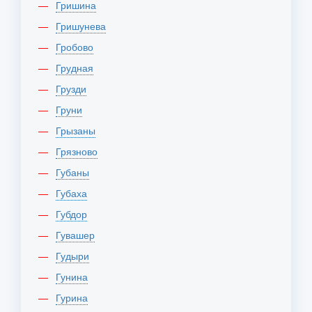
Гришина
Гришунева
Гробово
Грудная
Грузди
Груни
Грызаны
Грязново
Губаны
Губаха
Губдор
Гувашер
Гудыри
Гунина
Гурина