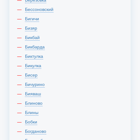
Бессоновский
Бигичи
Бизяр
Бикбай
Бикбарда
Биктулка
Бикулка
Бисер
Бичурино
Бияваш
Блиново
Блины
Бобки
Богданово