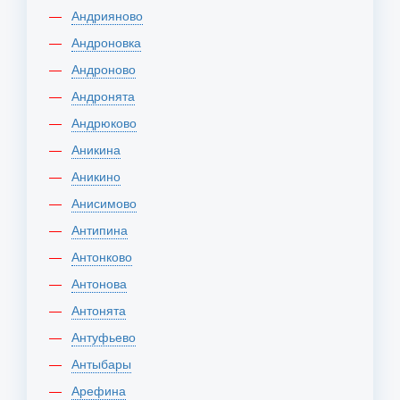
Андрияново
Андроновка
Андроново
Андронята
Андрюково
Аникина
Аникино
Анисимово
Антипина
Антонково
Антонова
Антонята
Антуфьево
Антыбары
Арефина