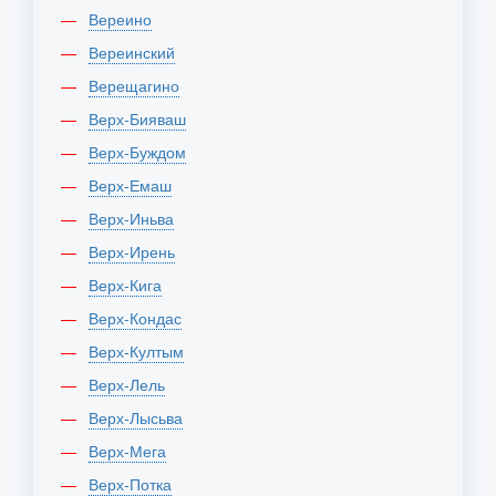
Вереино
Вереинский
Верещагино
Верх-Бияваш
Верх-Буждом
Верх-Емаш
Верх-Иньва
Верх-Ирень
Верх-Кига
Верх-Кондас
Верх-Култым
Верх-Лель
Верх-Лысьва
Верх-Мега
Верх-Потка