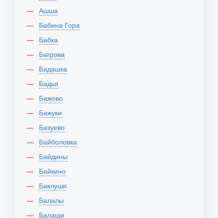
Ашша
Бабина Гора
Бабка
Багрова
Бадашка
Бадья
Бажово
Бажуки
Базуево
Байболовка
Байдины
Байкино
Баклуши
Балалы
Балаши