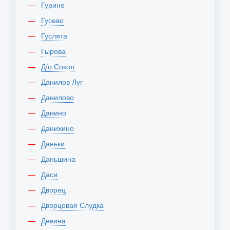
Гурино
Гусево
Гуслята
Гырова
Д/о Сокол
Данилов Луг
Данилово
Данино
Данихино
Даньки
Даньшина
Даси
Дворец
Дворцовая Слудка
Девина