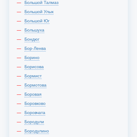
Большой Талмаз
Большой Улык
Большой Юг
Большуха
Бондюг
Бор-Ленва
Борино
Борисова
Бормист
Бормотова
Боровая
Боровково
Боровчата
Бородули
Бородулино