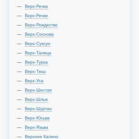
Верх-Речка
Верх-Речки
Верх-Рождество
Верх-Соснова
Верх-Суксун
Верх-Талица
Верх-Турка
Верх-Тюш
Верх-Уса
Верх-Шестая
Верх-Шлык
Верх-Шуртан
Верх-Юсьва
Верх-Язьва
Верхнее Калино