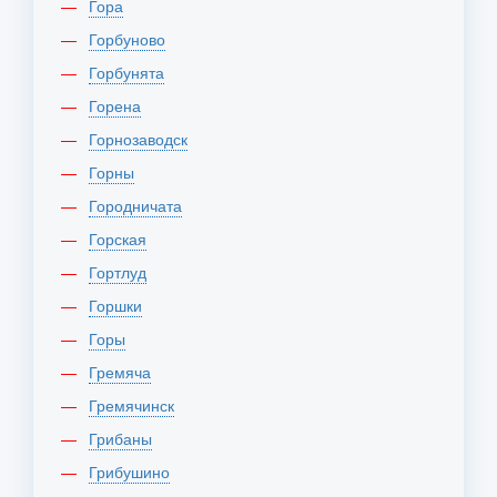
Гора
Горбуново
Горбунята
Горена
Горнозаводск
Горны
Городничата
Горская
Гортлуд
Горшки
Горы
Гремяча
Гремячинск
Грибаны
Грибушино