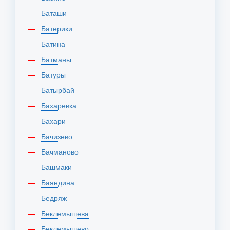
Баташи
Батерики
Батина
Батманы
Батуры
Батырбай
Бахаревка
Бахари
Бачизево
Бачманово
Башмаки
Баяндина
Бедряж
Беклемышева
Беклемышево