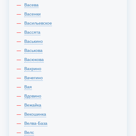
Васева
Васенки
Васильевское
Вассята
Васькино
Васькова
Васюкова
Вахрино
Вачегино
Вая
Вдовино
Вежайка
Векошинка
Велва-База
Велс