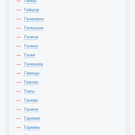
Гайны
Гайшор
Галашино
Галешник
Галина
Галино
Галки
Галюкова
Гамицы
Гамово
Гамы
Ганево
Ганина
Гаревая
Гаревка