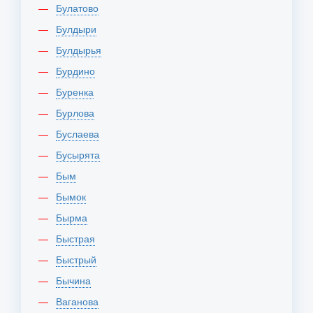
Булатово
Булдыри
Булдырья
Бурдино
Буренка
Бурлова
Буслаева
Бусырята
Бым
Бымок
Бырма
Быстрая
Быстрый
Бычина
Ваганова