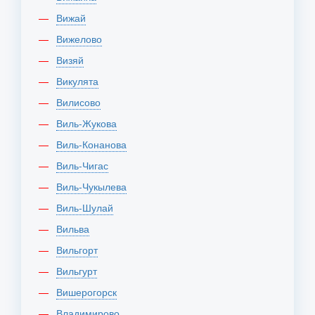
Вижай
Вижелово
Визяй
Викулята
Вилисово
Виль-Жукова
Виль-Конанова
Виль-Чигас
Виль-Чукылева
Виль-Шулай
Вильва
Вильгорт
Вильгурт
Вишерогорск
Владимирово