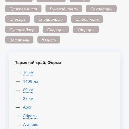
Программист
Руководитель
Секретарь
Слесарь
Специалист
Строитель
Супервайзер
Сварщик
Уборщик
Водитель
Юрист
Пермский край, Ферма
10 км
1406 км
20 км
27 км
Абог
Абросы
Агапово