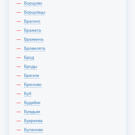
Борщово
Борщовцы
Брагино
Бражата
Бражкина
Бровилята
Брод
Броды
Брюзли
Брюхово
Буб
Будайки
Буждым
Букреева
Буланово