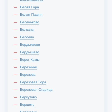
Белая Гора
Белая Пашня
Беленьково
Белканы
Белоево
Бердыкаево
Бердышево
Берег Камы
Березники
Березова
Березовая Гора
Березовая Старица
Беркутово
Бершеть
Берёзовка