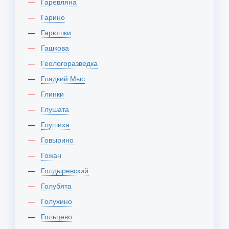
Гаревляна
Гарино
Гарюшки
Гашкова
Геологоразведка
Гладкий Мыс
Глинки
Глушата
Глушиха
Говырино
Гожан
Голдыревский
Голубята
Голухино
Гольцево