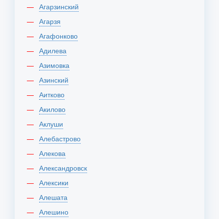
Агарзинский
Агарзя
Агафонково
Адилева
Азимовка
Азинский
Аитково
Акилово
Аклуши
Алебастрово
Алекова
Александровск
Алексики
Алешата
Алешино