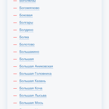
Боголюбы
Богомягково
Боковая
Болгары
Болдино
Болка
Болотово
Большакино
Большая
Большая Аниковская
Большая Головниха
Большая Казань
Большая Коча
Большая Лысьва
Большая Мось