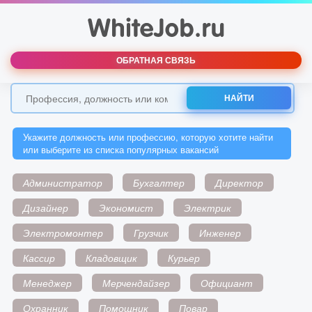
ОБРАТНАЯ СВЯЗЬ
НАЙТИ
Укажите должность или профессию, которую хотите найти
или выберите из списка популярных вакансий
Администратор
Бухгалтер
Директор
Дизайнер
Экономист
Электрик
Электромонтер
Грузчик
Инженер
Кассир
Кладовщик
Курьер
Менеджер
Мерчендайзер
Официант
Охранник
Помощник
Повар