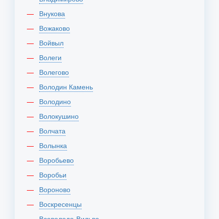
Внукова
Вожаково
Войвыл
Волеги
Волегово
Володин Камень
Володино
Волокушино
Волчата
Волынка
Воробьево
Воробьи
Вороново
Воскресенцы
Всеволодо-Вильва