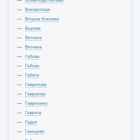
Всесвятская
Вторые Ключики
Вырова
Вятчана
Вятчина
Габова
Габово
Габята
Гаврилова
Гаврукова
Гаврюхино
Гаврята
Гадья
Гаинцево