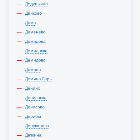
Дедушкино
Дейково
Дема
Деменево
Демидова
Демидовка
Демидово
Демина
Демина Гарь
Денино
Денисовка
Денисово
Дерибы
Дерсканова
Деткина