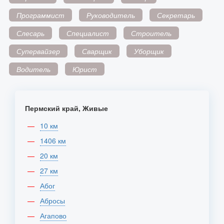
Программист
Руководитель
Секретарь
Слесарь
Специалист
Строитель
Супервайзер
Сварщик
Уборщик
Водитель
Юрист
Пермский край, Живые
10 км
1406 км
20 км
27 км
Абог
Абросы
Агапово