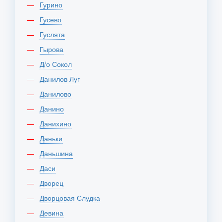
Гурино
Гусево
Гуслята
Гырова
Д/о Сокол
Данилов Луг
Данилово
Данино
Данихино
Даньки
Даньшина
Даси
Дворец
Дворцовая Слудка
Девина