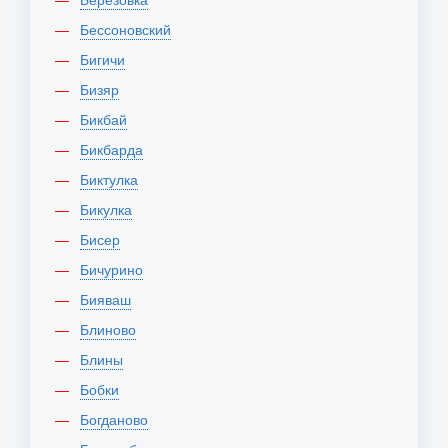
Бессоновский
Бигичи
Бизяр
Бикбай
Бикбарда
Биктулка
Бикулка
Бисер
Бичурино
Бияваш
Блиново
Блины
Бобки
Богданово