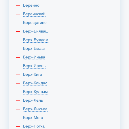
Вереино
Вереинский
Верещагино
Верх-Бияваш
Верх-Буждом
Верх-Емаш
Верх-Иньва
Верх-Ирень
Верх-Кига
Верх-Кондас
Верх-Култым
Верх-Лель
Верх-Лысьва
Верх-Мега
Верх-Потка