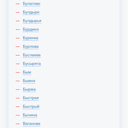
Булатово
Булдыри
Булдырья
Бурдино
Буренка
Бурлова
Буслаева
Бусырята
Бым
Бымок
Бырма
Быстрая
Быстрый
Бычина
Ваганова