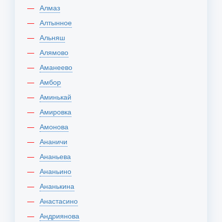
Алмаз
Алтынное
Альняш
Алямово
Аманеево
Амбор
Аминькай
Амировка
Амонова
Ананичи
Ананьева
Ананьино
Ананькина
Анастасино
Андриянова