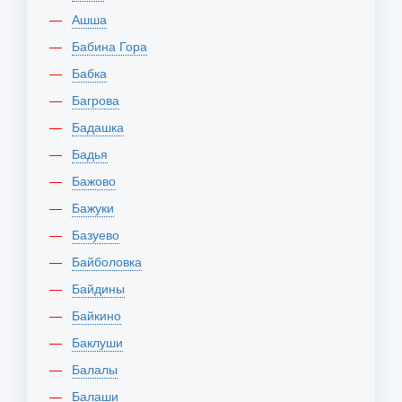
Ашша
Бабина Гора
Бабка
Багрова
Бадашка
Бадья
Бажово
Бажуки
Базуево
Байболовка
Байдины
Байкино
Баклуши
Балалы
Балаши