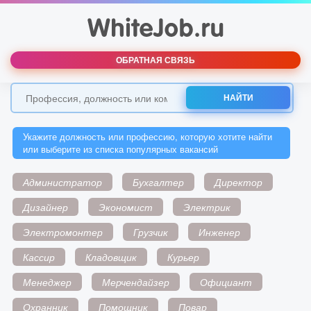
ОБРАТНАЯ СВЯЗЬ
НАЙТИ
Укажите должность или профессию, которую хотите найти
или выберите из списка популярных вакансий
Администратор
Бухгалтер
Директор
Дизайнер
Экономист
Электрик
Электромонтер
Грузчик
Инженер
Кассир
Кладовщик
Курьер
Менеджер
Мерчендайзер
Официант
Охранник
Помощник
Повар