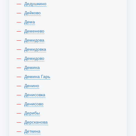
Дедушкино
Дейково
Дема
Деменево
Демидова
Демидовка
Демидово
Демина
Демина Гарь
Денино
Денисовка
Денисово
Дерибы
Дерсканова
Деткина