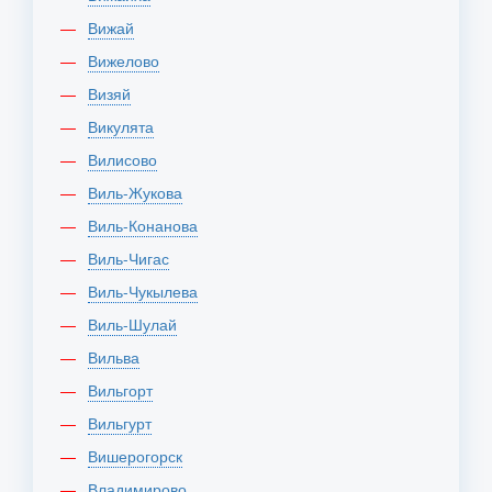
Вижай
Вижелово
Визяй
Викулята
Вилисово
Виль-Жукова
Виль-Конанова
Виль-Чигас
Виль-Чукылева
Виль-Шулай
Вильва
Вильгорт
Вильгурт
Вишерогорск
Владимирово