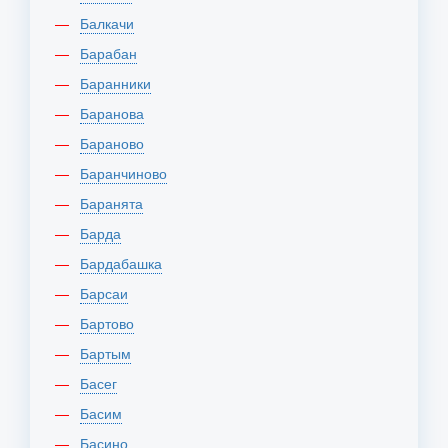
Балкачи
Барабан
Баранники
Баранова
Бараново
Баранчиново
Баранята
Барда
Бардабашка
Барсаи
Бартово
Бартым
Басег
Басим
Басино