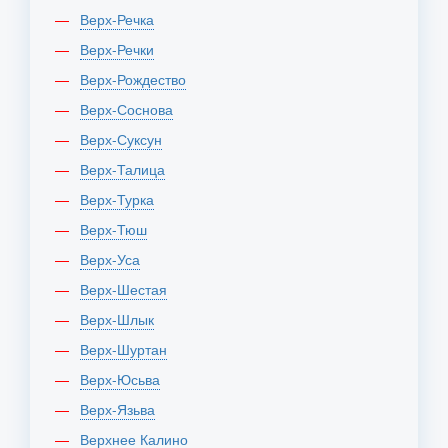
Верх-Речка
Верх-Речки
Верх-Рождество
Верх-Соснова
Верх-Суксун
Верх-Талица
Верх-Турка
Верх-Тюш
Верх-Уса
Верх-Шестая
Верх-Шлык
Верх-Шуртан
Верх-Юсьва
Верх-Язьва
Верхнее Калино