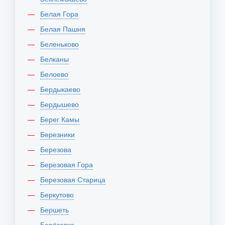
Белая Гора
Белая Пашня
Беленьково
Белканы
Белоево
Бердыкаево
Бердышево
Берег Камы
Березники
Березова
Березовая Гора
Березовая Старица
Беркутово
Бершеть
Берёзовка