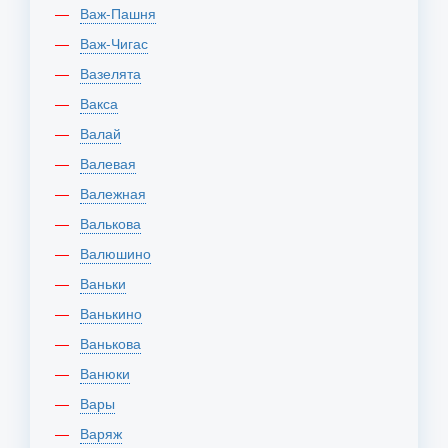
Важ-Пашня
Важ-Чигас
Вазелята
Вакса
Валай
Валевая
Валежная
Валькова
Валюшино
Ваньки
Ванькино
Ванькова
Ванюки
Вары
Варяж