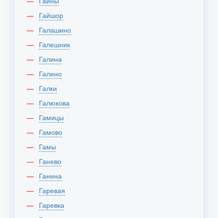
Гайны
Гайшор
Галашино
Галешник
Галина
Галино
Галки
Галюкова
Гамицы
Гамово
Гамы
Ганево
Ганина
Гаревая
Гаревка