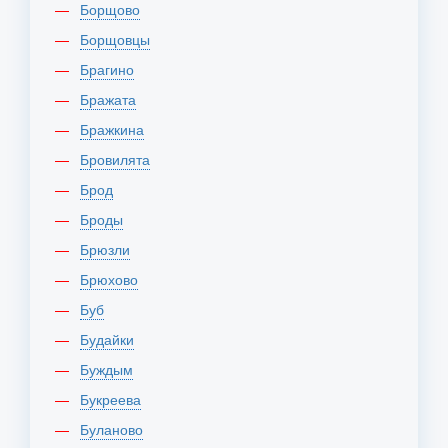
Борщово
Борщовцы
Брагино
Бражата
Бражкина
Бровилята
Брод
Броды
Брюзли
Брюхово
Буб
Будайки
Буждым
Букреева
Буланово