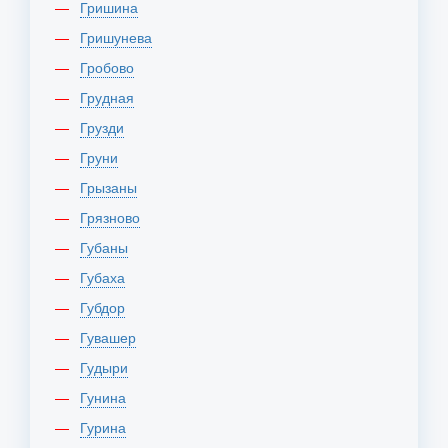
Гришина
Гришунева
Гробово
Грудная
Грузди
Груни
Грызаны
Грязново
Губаны
Губаха
Губдор
Гувашер
Гудыри
Гунина
Гурина