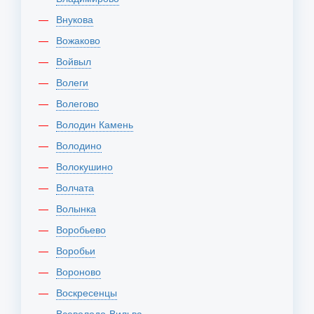
Внукова
Вожаково
Войвыл
Волеги
Волегово
Володин Камень
Володино
Волокушино
Волчата
Волынка
Воробьево
Воробьи
Вороново
Воскресенцы
Всеволодо-Вильва