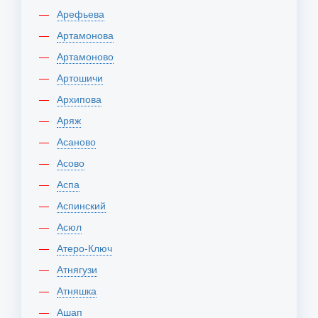
Арефьева
Артамонова
Артамоново
Артошичи
Архипова
Аряж
Асаново
Асово
Аспа
Аспинский
Асюл
Атеро-Ключ
Атнягузи
Атняшка
Ашап