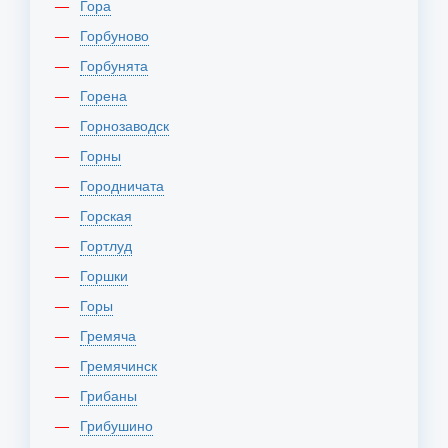
Гора
Горбуново
Горбунята
Горена
Горнозаводск
Горны
Городничата
Горская
Гортлуд
Горшки
Горы
Гремяча
Гремячинск
Грибаны
Грибушино