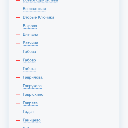
Всесвятская
Вторые Ключики
Вырова
Вятчана
Вятчина
Габова
Габово
Габята
Гаврилова
Гаврукова
Гаврюхино
Гаврята
Гадья
Гаинцево