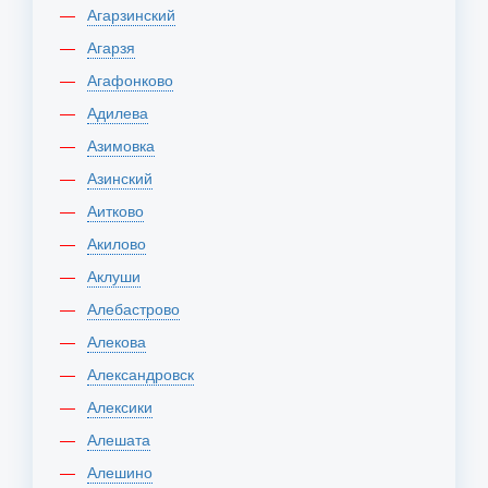
Агарзинский
Агарзя
Агафонково
Адилева
Азимовка
Азинский
Аитково
Акилово
Аклуши
Алебастрово
Алекова
Александровск
Алексики
Алешата
Алешино