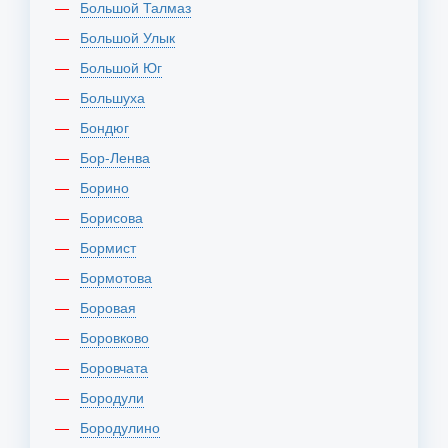
Большой Талмаз
Большой Улык
Большой Юг
Большуха
Бондюг
Бор-Ленва
Борино
Борисова
Бормист
Бормотова
Боровая
Боровково
Боровчата
Бородули
Бородулино