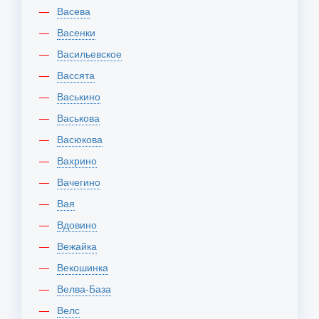
Васева
Васенки
Васильевское
Вассята
Васькино
Васькова
Васюкова
Вахрино
Вачегино
Вая
Вдовино
Вежайка
Векошинка
Велва-База
Велс