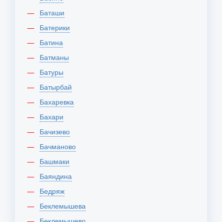
Баташи
Батерики
Батина
Батманы
Батуры
Батырбай
Бахаревка
Бахари
Бачизево
Бачманово
Башмаки
Баяндина
Бедряж
Беклемышева
Беклемышево