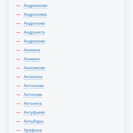
Андрияново
Андроновка
Андроново
Андронята
Андрюково
Аникина
Аникино
Анисимово
Антипина
Антонково
Антонова
Антонята
Антуфьево
Антыбары
Арефина