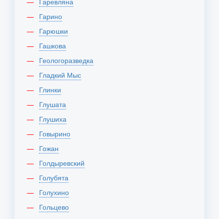
Гаревляна
Гарино
Гарюшки
Гашкова
Геологоразведка
Гладкий Мыс
Глинки
Глушата
Глушиха
Говырино
Гожан
Голдыревский
Голубята
Голухино
Гольцево