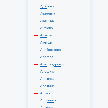
Адилева
Азимовка
Азинский
Аитково
Акилово
Аклуши
Алебастрово
Алекова
Александровск
Алексики
Алешата
Алешино
Алмаз
Алтынное
Альняш