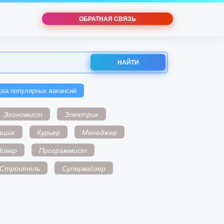
ОБРАТНАЯ СВЯЗЬ
НАЙТИ
ска популярных вакансий
Экономист
Электрик
вщик
Курьер
Менеджер
Повар
Программист
Строитель
Супервайзер