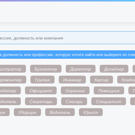
е должность или профессию, которую хотите найти или выберите из спи
нистратор
Бухгалтер
Директор
Дизайнер
тромонтер
Грузчик
Инженер
Кассир
Кладо
ндайзер
Официант
Охранник
Помощник
одитель
Секретарь
Слесарь
Специалист
ик
Уборщик
Водитель
Юрист