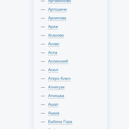
Артамоново
Артошичи
Архипова
Аряж
Асаново
Асово
Аспа
Аспинский
Асюл
Атеро-Ключ
Атнягузи
Атняшка
Ашап
Ашша
Бабина Гора