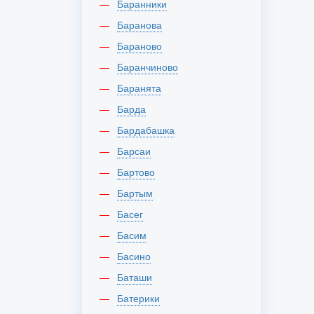
Баранники
Баранова
Бараново
Баранчиново
Баранята
Барда
Бардабашка
Барсаи
Бартово
Бартым
Басег
Басим
Басино
Баташи
Батерики