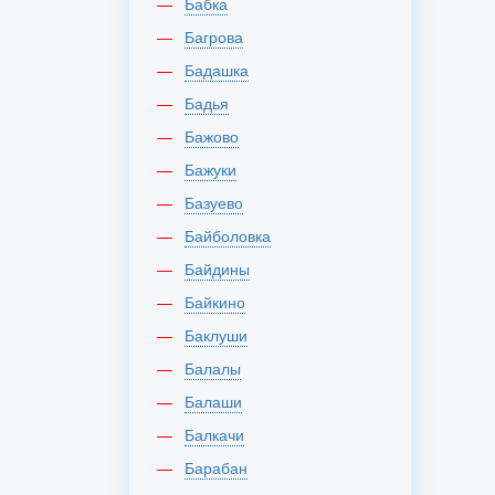
Бабка
Багрова
Бадашка
Бадья
Бажово
Бажуки
Базуево
Байболовка
Байдины
Байкино
Баклуши
Балалы
Балаши
Балкачи
Барабан