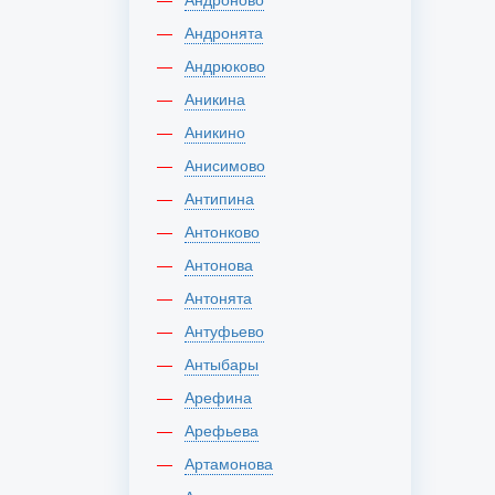
Андронята
Андрюково
Аникина
Аникино
Анисимово
Антипина
Антонково
Антонова
Антонята
Антуфьево
Антыбары
Арефина
Арефьева
Артамонова