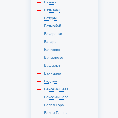
Батина
Батманы
Батуры
Батырбай
Бахаревка
Бахари
Бачизево
Бачманово
Башмаки
Баяндина
Бедряж
Беклемышева
Беклемышево
Белая Гора
Белая Пашня