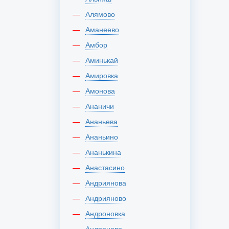
Алямово
Аманеево
Амбор
Аминькай
Амировка
Амонова
Ананичи
Ананьева
Ананьино
Ананькина
Анастасино
Андриянова
Андрияново
Андроновка
Андроново