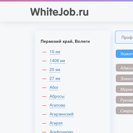
Пермский край, Волеги
10 км
Укажит
1406 км
Адми
20 км
27 км
Элек
Абог
Мерче
Абросы
Руков
Агапово
Сварщ
Агарзинский
Агарзя
Агафонково