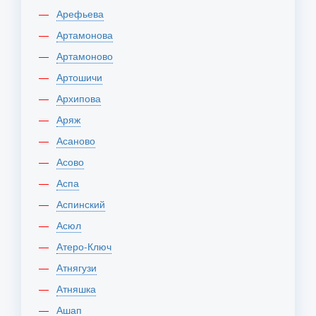
Арефьева
Артамонова
Артамоново
Артошичи
Архипова
Аряж
Асаново
Асово
Аспа
Аспинский
Асюл
Атеро-Ключ
Атнягузи
Атняшка
Ашап