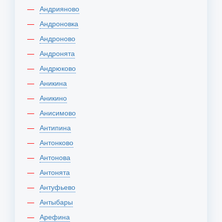
Андрияново
Андроновка
Андроново
Андронята
Андрюково
Аникина
Аникино
Анисимово
Антипина
Антонково
Антонова
Антонята
Антуфьево
Антыбары
Арефина