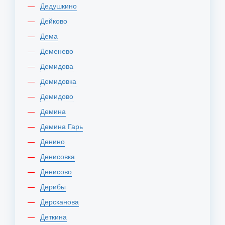
Дедушкино
Дейково
Дема
Деменево
Демидова
Демидовка
Демидово
Демина
Демина Гарь
Денино
Денисовка
Денисово
Дерибы
Дерсканова
Деткина