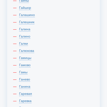
Гайны
Гайшор
Галашино
Галешник
Галина
Галино
Галки
Галюкова
Гамицы
Гамово
Гамы
Ганево
Ганина
Гаревая
Гаревка