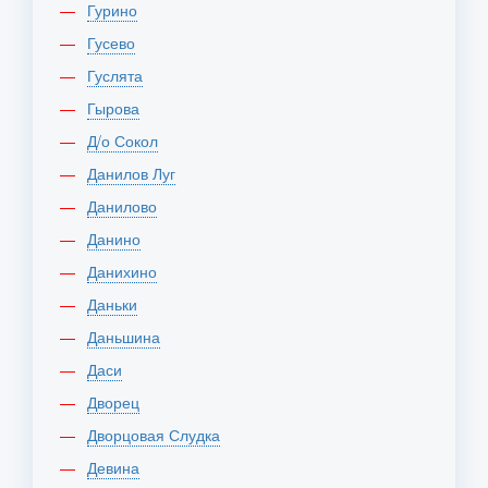
Гурино
Гусево
Гуслята
Гырова
Д/о Сокол
Данилов Луг
Данилово
Данино
Данихино
Даньки
Даньшина
Даси
Дворец
Дворцовая Слудка
Девина