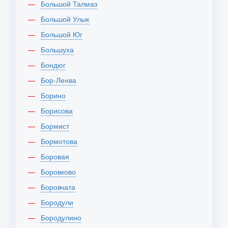
Большой Талмаз
Большой Улык
Большой Юг
Большуха
Бондюг
Бор-Ленва
Борино
Борисова
Бормист
Бормотова
Боровая
Боровково
Боровчата
Бородули
Бородулино