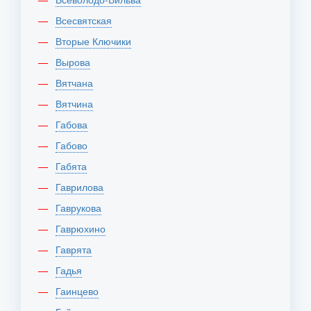
Всесвятская
Вторые Ключики
Вырова
Вятчана
Вятчина
Габова
Габово
Габята
Гаврилова
Гаврукова
Гаврюхино
Гаврята
Гадья
Гаинцево