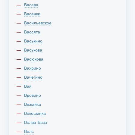
Васева
Васенки
Васильевское
Вассята
Васькино
Васькова
Васюкова
Вахрино
Вачегино
Вая
Вдовино
Вежайка
Векошинка
Велва-База
Велс