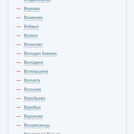
Внукова
Вожаково
Войвыл
Волеги
Волегово
Володин Камень
Володино
Волокушино
Волчата
Волынка
Воробьево
Воробьи
Вороново
Воскресенцы
Всеволодо-Вильва