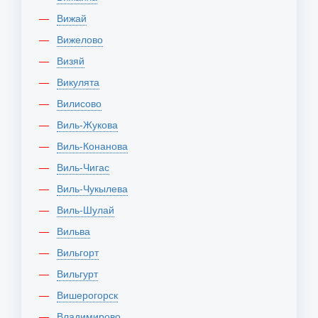
Вижай
Вижелово
Визяй
Викулята
Вилисово
Виль-Жукова
Виль-Конанова
Виль-Чигас
Виль-Чукылева
Виль-Шулай
Вильва
Вильгорт
Вильгурт
Вишерогорск
Владимирово