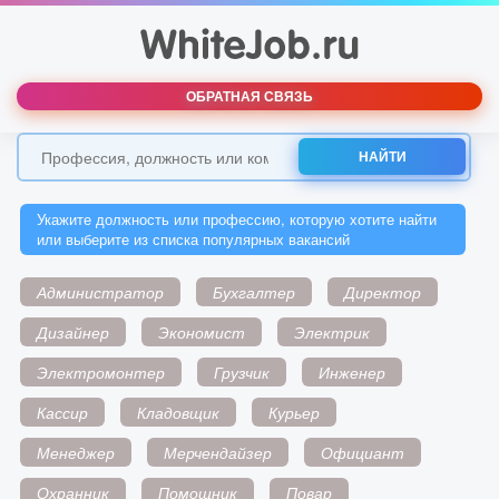
ОБРАТНАЯ СВЯЗЬ
НАЙТИ
Укажите должность или профессию, которую хотите найти
или выберите из списка популярных вакансий
Администратор
Бухгалтер
Директор
Дизайнер
Экономист
Электрик
Электромонтер
Грузчик
Инженер
Кассир
Кладовщик
Курьер
Менеджер
Мерчендайзер
Официант
Охранник
Помощник
Повар