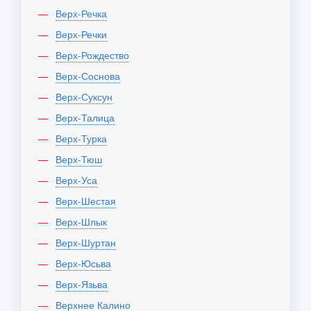
Верх-Речка
Верх-Речки
Верх-Рождество
Верх-Соснова
Верх-Суксун
Верх-Талица
Верх-Турка
Верх-Тюш
Верх-Уса
Верх-Шестая
Верх-Шлык
Верх-Шуртан
Верх-Юсьва
Верх-Язьва
Верхнее Калино