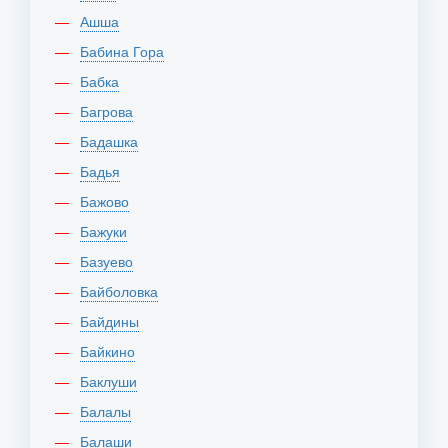
Ашша
Бабина Гора
Бабка
Багрова
Бадашка
Бадья
Бажово
Бажуки
Базуево
Байболовка
Байдины
Байкино
Баклуши
Балалы
Балаши