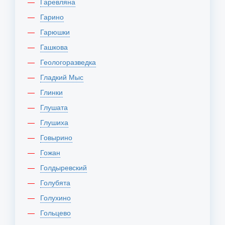
Гаревляна
Гарино
Гарюшки
Гашкова
Геологоразведка
Гладкий Мыс
Глинки
Глушата
Глушиха
Говырино
Гожан
Голдыревский
Голубята
Голухино
Гольцево