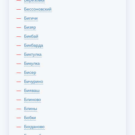
Бессоновский
Бигичи
Бизяр
Бикбай
Бикбарда
Биктулка
Бикулка
Бисер
Бичурино
Бияваш
Блиново
Блины
Бобки
Богданово