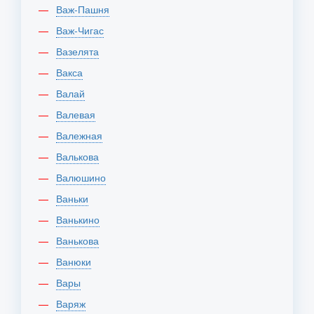
Важ-Пашня
Важ-Чигас
Вазелята
Вакса
Валай
Валевая
Валежная
Валькова
Валюшино
Ваньки
Ванькино
Ванькова
Ванюки
Вары
Варяж