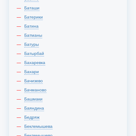
Баташи
Батерики
Батина
Батманы
Батуры
Батырбай
Бахаревка
Бахари
Бачизево
Бачманово
Башмаки
Баяндина
Бедряж
Беклемышева
Беклемышево