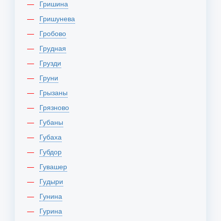
Гришина
Гришунева
Гробово
Грудная
Грузди
Груни
Грызаны
Грязново
Губаны
Губаха
Губдор
Гувашер
Гудыри
Гунина
Гурина