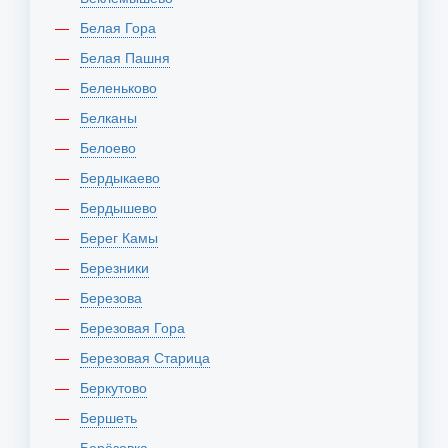
Белая Гора
Белая Пашня
Беленьково
Белканы
Белоево
Бердыкаево
Бердышево
Берег Камы
Березники
Березова
Березовая Гора
Березовая Старица
Беркутово
Бершеть
Берёзовка