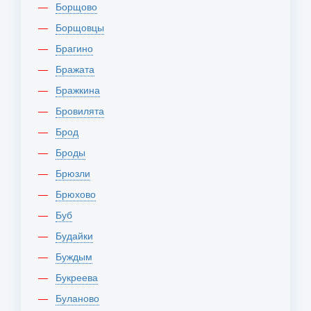
Борщово
Борщовцы
Брагино
Бражата
Бражкина
Бровилята
Брод
Броды
Брюзли
Брюхово
Буб
Будайки
Буждым
Букреева
Буланово