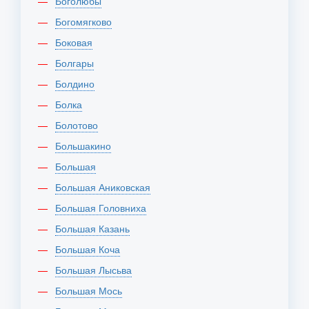
Боголюбы
Богомягково
Боковая
Болгары
Болдино
Болка
Болотово
Большакино
Большая
Большая Аниковская
Большая Головниха
Большая Казань
Большая Коча
Большая Лысьва
Большая Мось