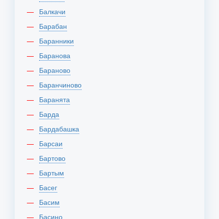
Балкачи
Барабан
Баранники
Баранова
Бараново
Баранчиново
Баранята
Барда
Бардабашка
Барсаи
Бартово
Бартым
Басег
Басим
Басино