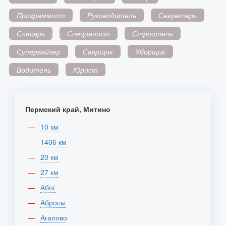
Программист
Руководитель
Секретарь
Слесарь
Специалист
Строитель
Супервайзер
Сварщик
Уборщик
Водитель
Юрист
Пермский край, Митино
10 км
1406 км
20 км
27 км
Абог
Абросы
Агапово