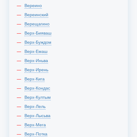
Вереино
Вереинский
Верещагино
Верх-Бияваш
Верх-Буждом
Верх-Емаш
Верх-Иньва
Верх-Ирень
Верх-Кига
Верх-Кондас
Верх-Култым
Верх-Лель
Верх-Лысьва
Верх-Мега
Верх-Потка