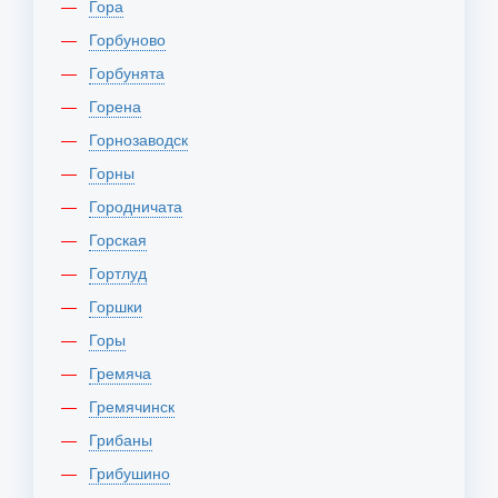
Гора
Горбуново
Горбунята
Горена
Горнозаводск
Горны
Городничата
Горская
Гортлуд
Горшки
Горы
Гремяча
Гремячинск
Грибаны
Грибушино