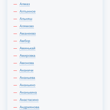
Алмаз
Алтынное
Альняш
Алямово
Аманеево
Амбор
Аминькай
Амировка
Амонова
Ананичи
Ананьева
Ананьино
Ананькина
Анастасино
Андриянова