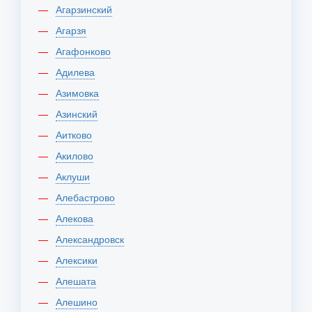
Агарзинский
Агарзя
Агафонково
Адилева
Азимовка
Азинский
Аитково
Акилово
Аклуши
Алебастрово
Алекова
Александровск
Алексики
Алешата
Алешино