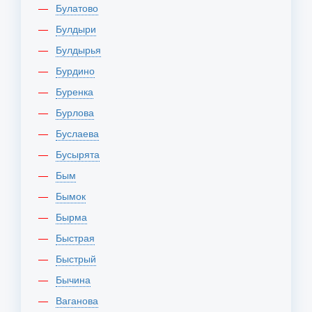
Булатово
Булдыри
Булдырья
Бурдино
Буренка
Бурлова
Буслаева
Бусырята
Бым
Бымок
Бырма
Быстрая
Быстрый
Бычина
Ваганова