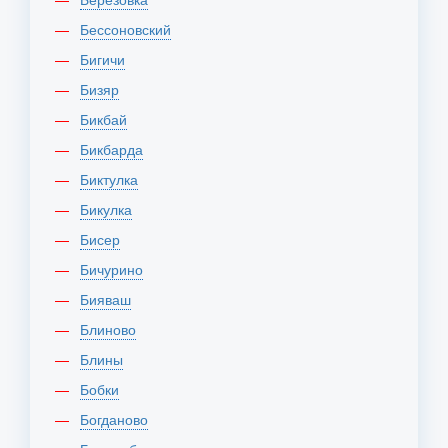
Бессоновский
Бигичи
Бизяр
Бикбай
Бикбарда
Биктулка
Бикулка
Бисер
Бичурино
Бияваш
Блиново
Блины
Бобки
Богданово