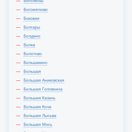
Боголюбы
Богомягково
Боковая
Болгары
Болдино
Болка
Болотово
Большакино
Большая
Большая Аниковская
Большая Головниха
Большая Казань
Большая Коча
Большая Лысьва
Большая Мось