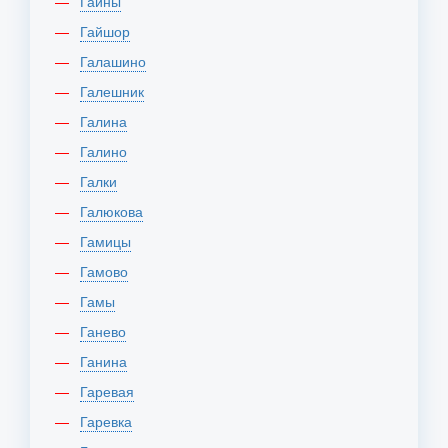
Гайны
Гайшор
Галашино
Галешник
Галина
Галино
Галки
Галюкова
Гамицы
Гамово
Гамы
Ганево
Ганина
Гаревая
Гаревка