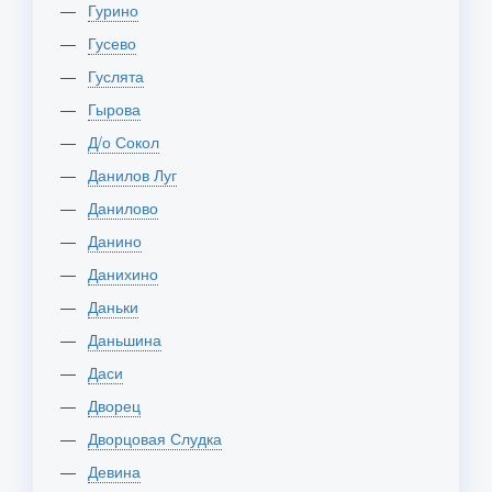
Гурино
Гусево
Гуслята
Гырова
Д/о Сокол
Данилов Луг
Данилово
Данино
Данихино
Даньки
Даньшина
Даси
Дворец
Дворцовая Слудка
Девина