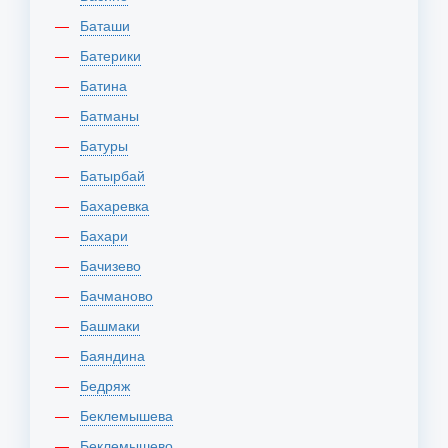
Баташи
Батерики
Батина
Батманы
Батуры
Батырбай
Бахаревка
Бахари
Бачизево
Бачманово
Башмаки
Баяндина
Бедряж
Беклемышева
Беклемышево