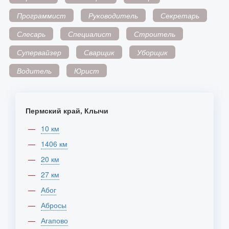
Программист
Руководитель
Секретарь
Слесарь
Специалист
Строитель
Супервайзер
Сварщик
Уборщик
Водитель
Юрист
Пермский край, Клычи
10 км
1406 км
20 км
27 км
Абог
Абросы
Агапово