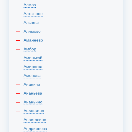
Алмаз
Алтынное
Альняш
Алямово
Аманеево
Амбор
Аминькай
Амировка
Амонова
Ананичи
Ананьева
Ананьино
Ананькина
Анастасино
Андриянова