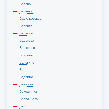
Васева
Васенки
Васильевское
Вассята
Васькино
Васькова
Васюкова
Вахрино
Вачегино
Вая
Вдовино
Вежайка
Векошинка
Велва-База
Велс