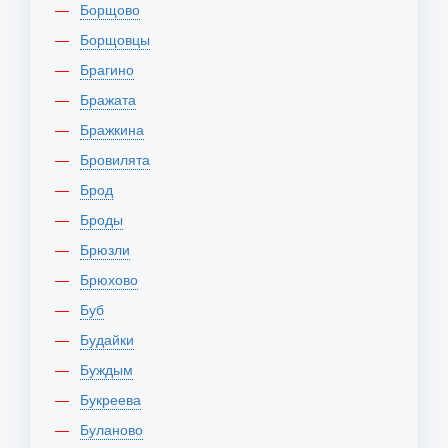
Борщово
Борщовцы
Брагино
Бражата
Бражкина
Бровилята
Брод
Броды
Брюзли
Брюхово
Буб
Будайки
Буждым
Букреева
Буланово