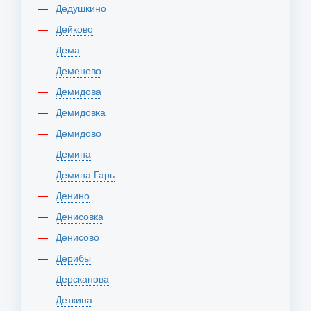
Дедушкино
Дейково
Дема
Деменево
Демидова
Демидовка
Демидово
Демина
Демина Гарь
Денино
Денисовка
Денисово
Дерибы
Дерсканова
Деткина