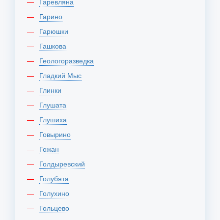
Гаревляна
Гарино
Гарюшки
Гашкова
Геологоразведка
Гладкий Мыс
Глинки
Глушата
Глушиха
Говырино
Гожан
Голдыревский
Голубята
Голухино
Гольцево