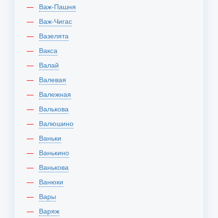
Важ-Пашня
Важ-Чигас
Вазелята
Вакса
Валай
Валевая
Валежная
Валькова
Валюшино
Ваньки
Ванькино
Ванькова
Ванюки
Вары
Варяж