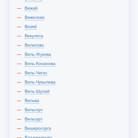
Вижай
Вижелово
Визяй
Викулята
Вилисово
Виль-Жукова
Виль-Конанова
Виль-Чигас
Виль-Чукылева
Виль-Шулай
Вильва
Вильгорт
Вильгурт
Вишерогорск
Владимирово