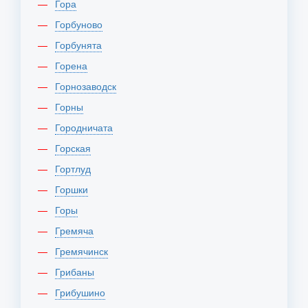
Гора
Горбуново
Горбунята
Горена
Горнозаводск
Горны
Городничата
Горская
Гортлуд
Горшки
Горы
Гремяча
Гремячинск
Грибаны
Грибушино