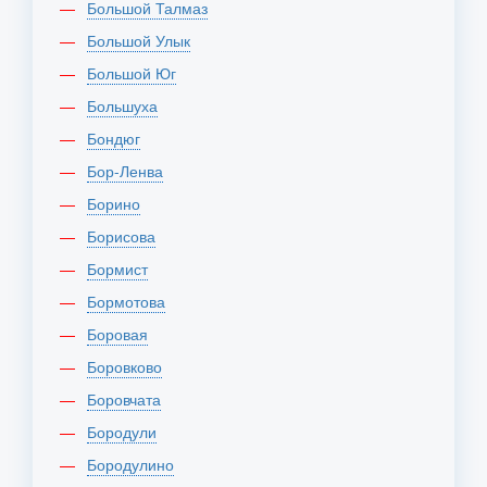
Большой Талмаз
Большой Улык
Большой Юг
Большуха
Бондюг
Бор-Ленва
Борино
Борисова
Бормист
Бормотова
Боровая
Боровково
Боровчата
Бородули
Бородулино