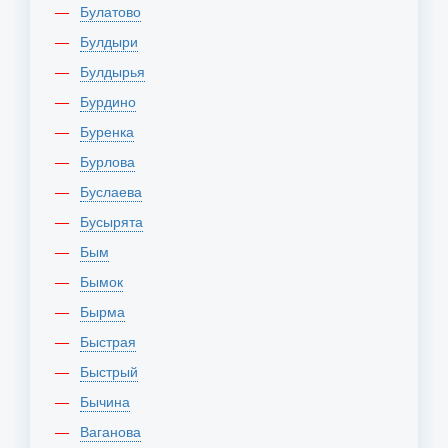
Булатово
Булдыри
Булдырья
Бурдино
Буренка
Бурлова
Буслаева
Бусырята
Бым
Бымок
Бырма
Быстрая
Быстрый
Бычина
Ваганова