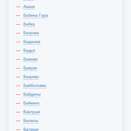
Ашша
Бабина Гора
Бабка
Багрова
Бадашка
Бадья
Бажово
Бажуки
Базуево
Байболовка
Байдины
Байкино
Баклуши
Балалы
Балаши