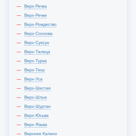
Верх-Речка
Верх-Речки
Верх-Рождество
Верх-Соснова
Верх-Суксун
Верх-Талица
Верх-Турка
Верх-Тюш
Верх-Уса
Верх-Шестая
Верх-Шлык
Верх-Шуртан
Верх-Юсьва
Верх-Язьва
Верхнее Калино