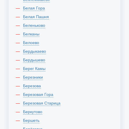
Белая Гора
Белая Пашня
Беленьково
Белканы
Белоево
Бердыкаево
Бердышево
Берег Камы
Березники
Березова
Березовая Гора
Березовая Старица
Беркутово
Бершеть
Берёзовка