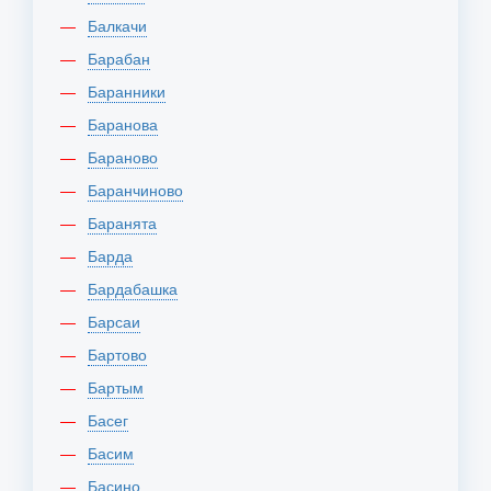
Балкачи
Барабан
Баранники
Баранова
Бараново
Баранчиново
Баранята
Барда
Бардабашка
Барсаи
Бартово
Бартым
Басег
Басим
Басино