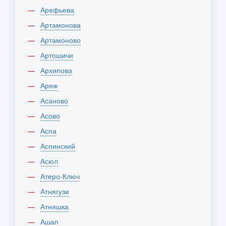
Арефьева
Артамонова
Артамоново
Артошичи
Архипова
Аряж
Асаново
Асово
Аспа
Аспинский
Асюл
Атеро-Ключ
Атнягузи
Атняшка
Ашап