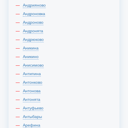
Андрияново
Андроновка
Андроново
Андронята
Андрюково
Аникина
Аникино
Анисимово
Антипина
Антонково
Антонова
Антонята
Антуфьево
Антыбары
Арефина