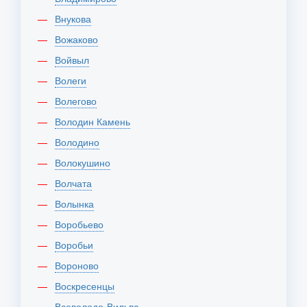
Внукова
Вожаково
Войвыл
Волеги
Волегово
Володин Камень
Володино
Волокушино
Волчата
Волынка
Воробьево
Воробьи
Вороново
Воскресенцы
Всеволодо-Вильва