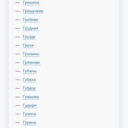
Гришина
Гришунева
Гробово
Грудная
Грузди
Груни
Грызаны
Грязново
Губаны
Губаха
Губдор
Гувашер
Гудыри
Гунина
Гурина