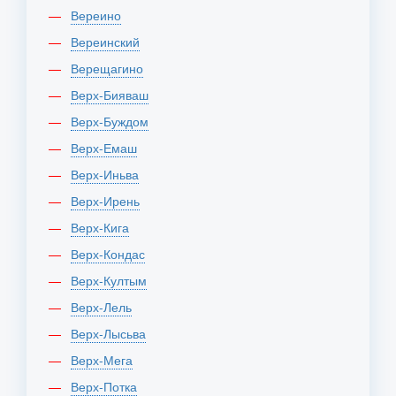
Вереино
Вереинский
Верещагино
Верх-Бияваш
Верх-Буждом
Верх-Емаш
Верх-Иньва
Верх-Ирень
Верх-Кига
Верх-Кондас
Верх-Култым
Верх-Лель
Верх-Лысьва
Верх-Мега
Верх-Потка