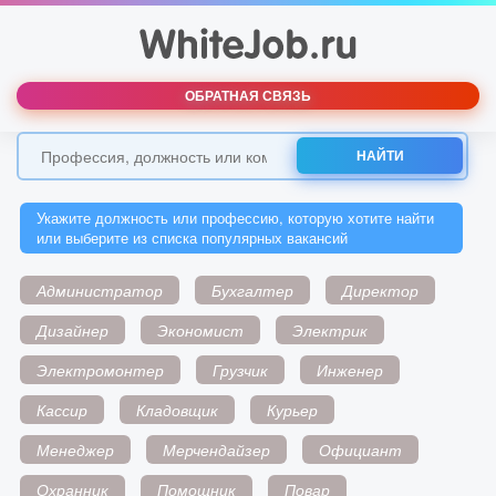
ОБРАТНАЯ СВЯЗЬ
НАЙТИ
Укажите должность или профессию, которую хотите найти
или выберите из списка популярных вакансий
Администратор
Бухгалтер
Директор
Дизайнер
Экономист
Электрик
Электромонтер
Грузчик
Инженер
Кассир
Кладовщик
Курьер
Менеджер
Мерчендайзер
Официант
Охранник
Помощник
Повар