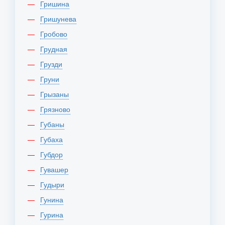
Гришина
Гришунева
Гробово
Грудная
Грузди
Груни
Грызаны
Грязново
Губаны
Губаха
Губдор
Гувашер
Гудыри
Гунина
Гурина