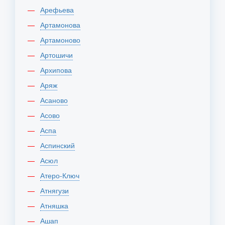
Арефьева
Артамонова
Артамоново
Артошичи
Архипова
Аряж
Асаново
Асово
Аспа
Аспинский
Асюл
Атеро-Ключ
Атнягузи
Атняшка
Ашап