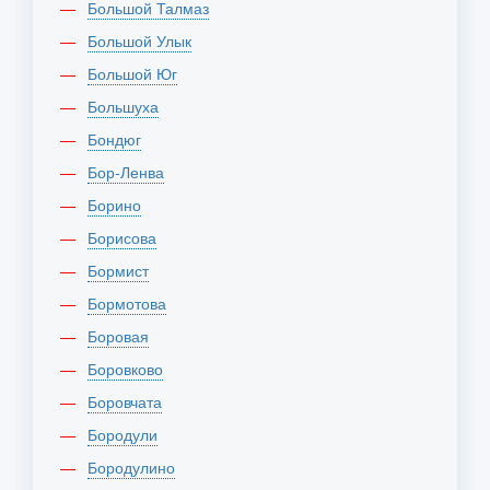
Большой Талмаз
Большой Улык
Большой Юг
Большуха
Бондюг
Бор-Ленва
Борино
Борисова
Бормист
Бормотова
Боровая
Боровково
Боровчата
Бородули
Бородулино