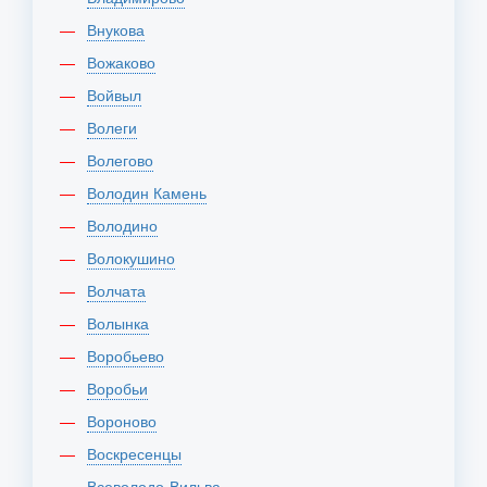
Внукова
Вожаково
Войвыл
Волеги
Волегово
Володин Камень
Володино
Волокушино
Волчата
Волынка
Воробьево
Воробьи
Вороново
Воскресенцы
Всеволодо-Вильва