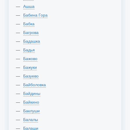
Ашша
Бабина Гора
Бабка
Багрова
Бадашка
Бадья
Бажово
Бажуки
Базуево
Байболовка
Байдины
Байкино
Баклуши
Балалы
Балаши