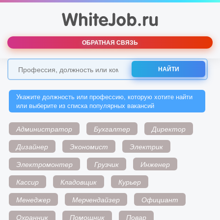
ОБРАТНАЯ СВЯЗЬ
НАЙТИ
Укажите должность или профессию, которую хотите найти
или выберите из списка популярных вакансий
Администратор
Бухгалтер
Директор
Дизайнер
Экономист
Электрик
Электромонтер
Грузчик
Инженер
Кассир
Кладовщик
Курьер
Менеджер
Мерчендайзер
Официант
Охранник
Помощник
Повар