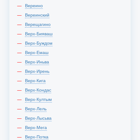
Вереино
Вереинский
Верещагино
Верх-Бияваш
Верх-Буждом
Верх-Емаш
Верх-Иньва
Верх-Ирень
Верх-Кига
Верх-Кондас
Верх-Култым
Верх-Лель
Верх-Лысьва
Верх-Мега
Верх-Потка