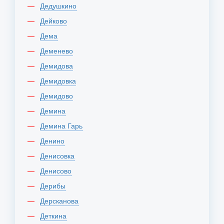
Дедушкино
Дейково
Дема
Деменево
Демидова
Демидовка
Демидово
Демина
Демина Гарь
Денино
Денисовка
Денисово
Дерибы
Дерсканова
Деткина