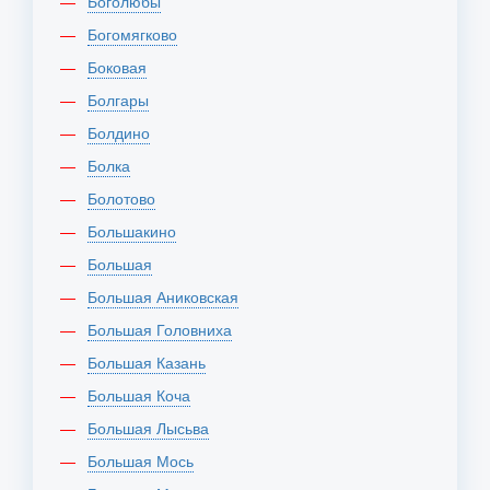
Боголюбы
Богомягково
Боковая
Болгары
Болдино
Болка
Болотово
Большакино
Большая
Большая Аниковская
Большая Головниха
Большая Казань
Большая Коча
Большая Лысьва
Большая Мось