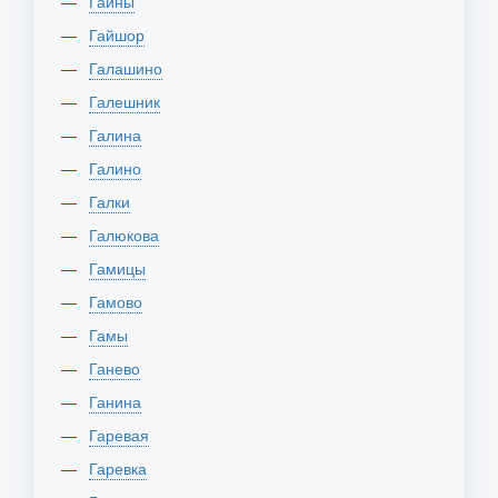
Гайны
Гайшор
Галашино
Галешник
Галина
Галино
Галки
Галюкова
Гамицы
Гамово
Гамы
Ганево
Ганина
Гаревая
Гаревка