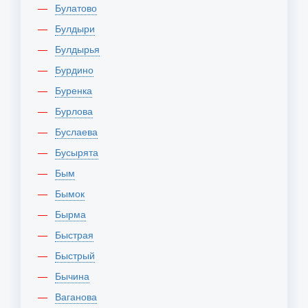
Булатово
Булдыри
Булдырья
Бурдино
Буренка
Бурлова
Буслаева
Бусырята
Бым
Бымок
Бырма
Быстрая
Быстрый
Бычина
Ваганова