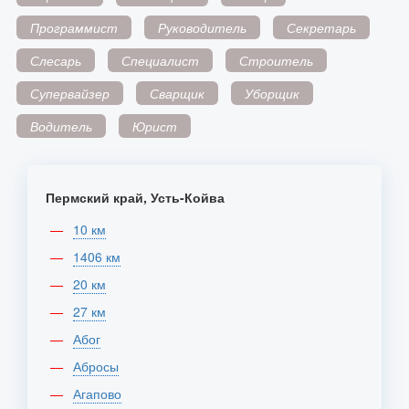
Программист
Руководитель
Секретарь
Слесарь
Специалист
Строитель
Супервайзер
Сварщик
Уборщик
Водитель
Юрист
Пермский край, Усть-Койва
10 км
1406 км
20 км
27 км
Абог
Абросы
Агапово