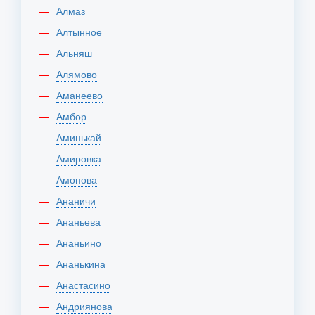
Алмаз
Алтынное
Альняш
Алямово
Аманеево
Амбор
Аминькай
Амировка
Амонова
Ананичи
Ананьева
Ананьино
Ананькина
Анастасино
Андриянова