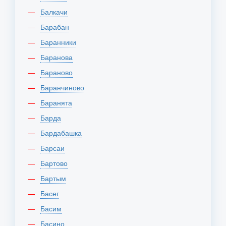
Балкачи
Барабан
Баранники
Баранова
Бараново
Баранчиново
Баранята
Барда
Бардабашка
Барсаи
Бартово
Бартым
Басег
Басим
Басино