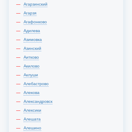
Агарзинский
Агарзя
Агафонково
Адилева
Азимовка
Азинский
Аитково
Акилово
Аклуши
Алебастрово
Алекова
Александровск
Алексики
Алешата
Алешино