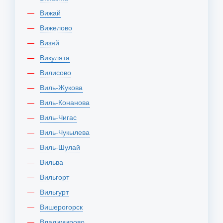
Вижай
Вижелово
Визяй
Викулята
Вилисово
Виль-Жукова
Виль-Конанова
Виль-Чигас
Виль-Чукылева
Виль-Шулай
Вильва
Вильгорт
Вильгурт
Вишерогорск
Владимирово