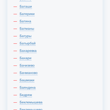
Баташи
Батерики
Батина
Батманы
Батуры
Батырбай
Бахаревка
Бахари
Бачизево
Бачманово
Башмаки
Баяндина
Бедряж
Беклемышева
Беклемышево