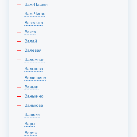
Важ-Пашня
Важ-Чигас
Вазелята
Вакса
Валай
Валевая
Валежная
Валькова
Валюшино
Ваньки
Ванькино
Ванькова
Ванюки
Вары
Варяж