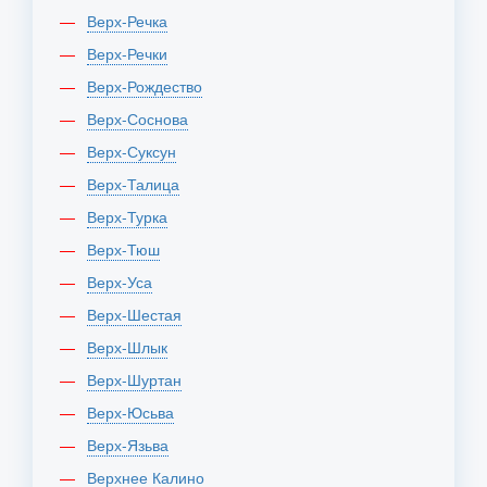
Верх-Речка
Верх-Речки
Верх-Рождество
Верх-Соснова
Верх-Суксун
Верх-Талица
Верх-Турка
Верх-Тюш
Верх-Уса
Верх-Шестая
Верх-Шлык
Верх-Шуртан
Верх-Юсьва
Верх-Язьва
Верхнее Калино