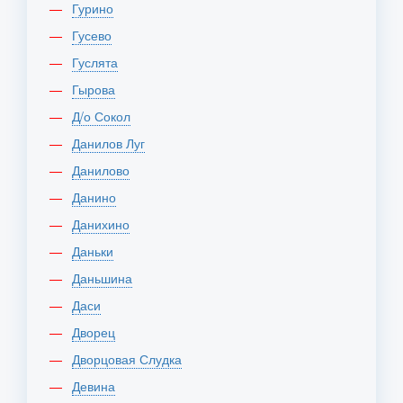
Гурино
Гусево
Гуслята
Гырова
Д/о Сокол
Данилов Луг
Данилово
Данино
Данихино
Даньки
Даньшина
Даси
Дворец
Дворцовая Слудка
Девина