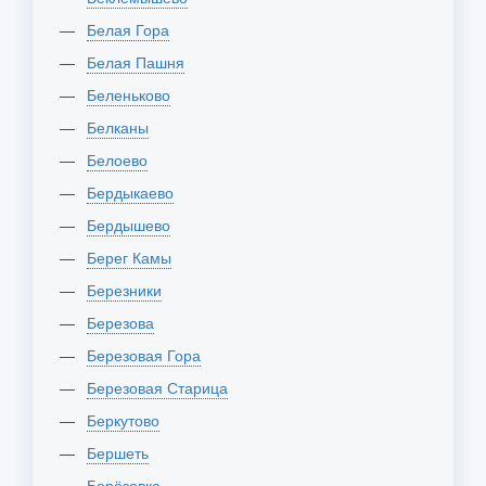
Белая Гора
Белая Пашня
Беленьково
Белканы
Белоево
Бердыкаево
Бердышево
Берег Камы
Березники
Березова
Березовая Гора
Березовая Старица
Беркутово
Бершеть
Берёзовка