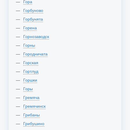
Гора
Горбуново
Горбунята
Горена
Горнозаводск
Горны
Городничата
Горская
Гортлуд
Горшки
Горы
Гремяча
Гремячинск
Грибаны
Грибушино