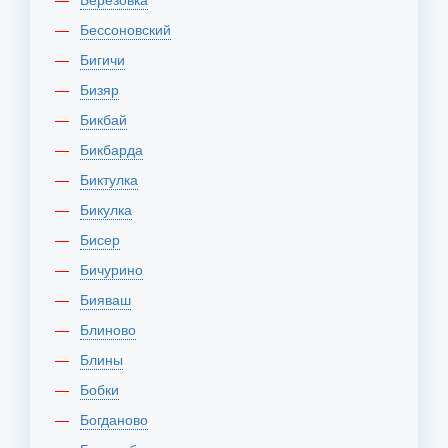
Бессоновский
Бигичи
Бизяр
Бикбай
Бикбарда
Биктулка
Бикулка
Бисер
Бичурино
Бияваш
Блиново
Блины
Бобки
Богданово