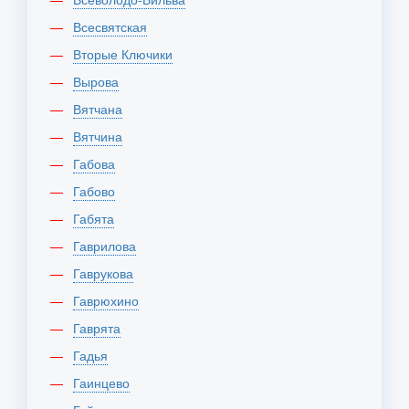
Всесвятская
Вторые Ключики
Вырова
Вятчана
Вятчина
Габова
Габово
Габята
Гаврилова
Гаврукова
Гаврюхино
Гаврята
Гадья
Гаинцево