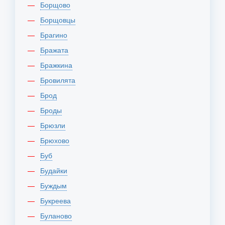
Борщово
Борщовцы
Брагино
Бражата
Бражкина
Бровилята
Брод
Броды
Брюзли
Брюхово
Буб
Будайки
Буждым
Букреева
Буланово