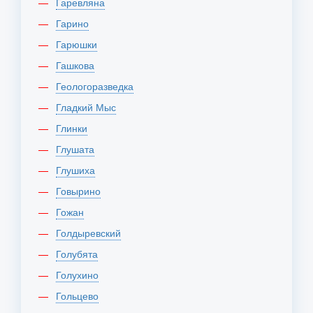
Гаревляна
Гарино
Гарюшки
Гашкова
Геологоразведка
Гладкий Мыс
Глинки
Глушата
Глушиха
Говырино
Гожан
Голдыревский
Голубята
Голухино
Гольцево