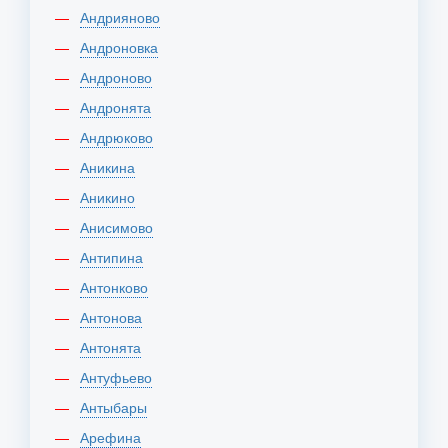
Андрияново
Андроновка
Андроново
Андронята
Андрюково
Аникина
Аникино
Анисимово
Антипина
Антонково
Антонова
Антонята
Антуфьево
Антыбары
Арефина