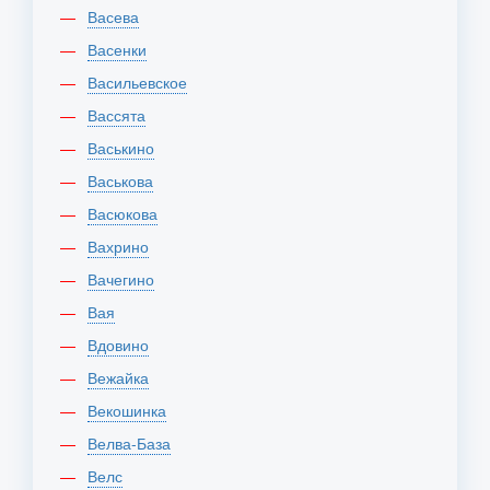
Васева
Васенки
Васильевское
Вассята
Васькино
Васькова
Васюкова
Вахрино
Вачегино
Вая
Вдовино
Вежайка
Векошинка
Велва-База
Велс