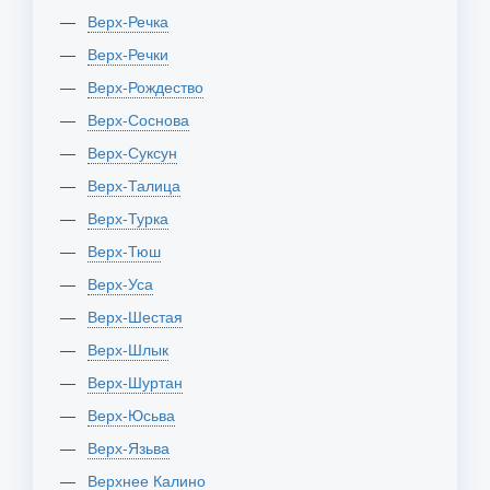
Верх-Речка
Верх-Речки
Верх-Рождество
Верх-Соснова
Верх-Суксун
Верх-Талица
Верх-Турка
Верх-Тюш
Верх-Уса
Верх-Шестая
Верх-Шлык
Верх-Шуртан
Верх-Юсьва
Верх-Язьва
Верхнее Калино