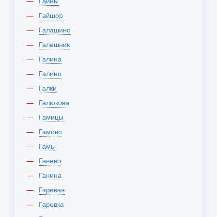
Гайны
Гайшор
Галашино
Галешник
Галина
Галино
Галки
Галюкова
Гамицы
Гамово
Гамы
Ганево
Ганина
Гаревая
Гаревка