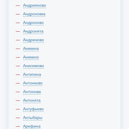
Андрияново
Андроновка
Андроново
Андронята
Андрюково
Аникина
Аникино
Анисимово
Антипина
Антонково
Антонова
Антонята
Антуфьево
Антыбары
Арефина