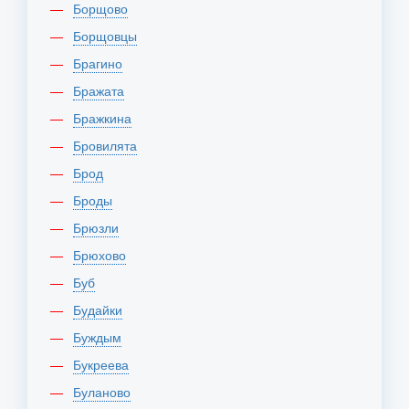
Борщово
Борщовцы
Брагино
Бражата
Бражкина
Бровилята
Брод
Броды
Брюзли
Брюхово
Буб
Будайки
Буждым
Букреева
Буланово