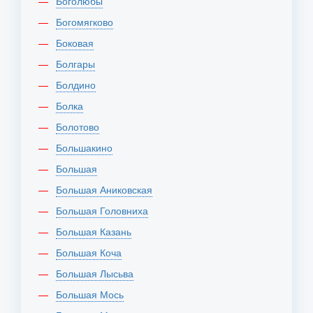
Боголюбы
Богомягково
Боковая
Болгары
Болдино
Болка
Болотово
Большакино
Большая
Большая Аниковская
Большая Головниха
Большая Казань
Большая Коча
Большая Лысьва
Большая Мось