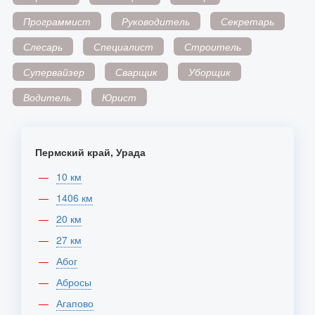
Программист
Руководитель
Секретарь
Слесарь
Специалист
Строитель
Супервайзер
Сварщик
Уборщик
Водитель
Юрист
Пермский край, Урада
10 км
1406 км
20 км
27 км
Абог
Абросы
Агапово