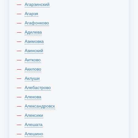
Агарзинский
Агарзя
Агафонково
Адилева
Азимовка
Азинский
Аитково
Акилово
Аклуши
Алебастрово
Алекова
Александровск
Алексики
Алешата
Алешино