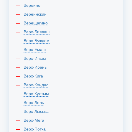
Вереино
Вереинский
Верещагино
Верх-Бияваш
Верх-Буждом
Верх-Емаш
Верх-Иньва
Верх-Ирень
Верх-Кига
Верх-Кондас
Верх-Култым
Верх-Лель
Верх-Лысьва
Верх-Мега
Верх-Потка