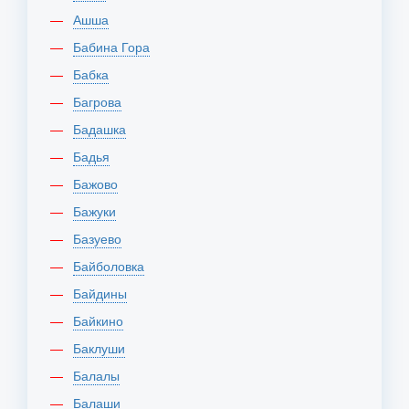
Ашша
Бабина Гора
Бабка
Багрова
Бадашка
Бадья
Бажово
Бажуки
Базуево
Байболовка
Байдины
Байкино
Баклуши
Балалы
Балаши