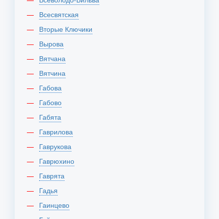
Всесвятская
Вторые Ключики
Вырова
Вятчана
Вятчина
Габова
Габово
Габята
Гаврилова
Гаврукова
Гаврюхино
Гаврята
Гадья
Гаинцево