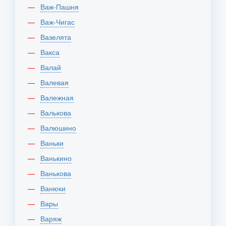
Важ-Пашня
Важ-Чигас
Вазелята
Вакса
Валай
Валевая
Валежная
Валькова
Валюшино
Ваньки
Ванькино
Ванькова
Ванюки
Вары
Варяж