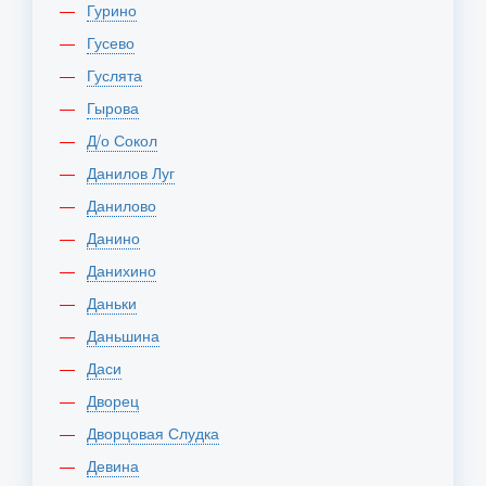
Гурино
Гусево
Гуслята
Гырова
Д/о Сокол
Данилов Луг
Данилово
Данино
Данихино
Даньки
Даньшина
Даси
Дворец
Дворцовая Слудка
Девина