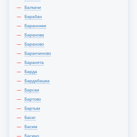
Балкачи
Барабан
Баранники
Баранова
Бараново
Баранчиново
Баранята
Барда
Бардабашка
Барсаи
Бартово
Бартым
Басег
Басим
Басино