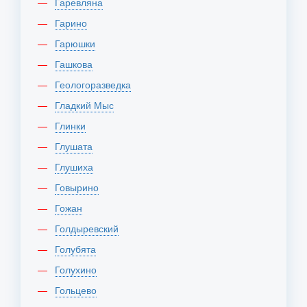
Гаревляна
Гарино
Гарюшки
Гашкова
Геологоразведка
Гладкий Мыс
Глинки
Глушата
Глушиха
Говырино
Гожан
Голдыревский
Голубята
Голухино
Гольцево