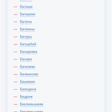
Баташи
Батерики
Батина
Батманы
Батуры
Батырбай
Бахаревка
Бахари
Бачизево
Бачманово
Башмаки
Баяндина
Бедряж
Беклемышева
Беклемышево