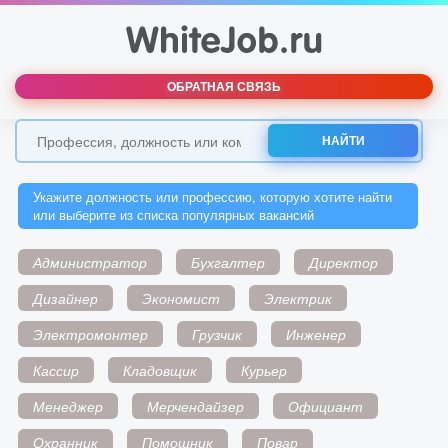
ОБРАТНАЯ СВЯЗЬ
НАЙТИ
Укажите должность или профессию, которую хотите найти
или выберите из списка популярных вакансий
Администратор
Бухгалтер
Директор
Дизайнер
Экономист
Электрик
Электромонтер
Грузчик
Инженер
Кассир
Кладовщик
Курьер
Менеджер
Мерчендайзер
Официант
Охранник
Помощник
Повар