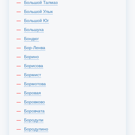
Большой Талмаз
Большой Улык
Большой Юг
Большуха
Бондюг
Бор-Ленва
Борино
Борисова
Бормист
Бормотова
Боровая
Боровково
Боровчата
Бородули
Бородулино