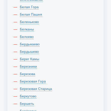
Белая Гора
Белая Пашня
Беленьково
Белканы
Белоево
Бердыкаево
Бердышево
Берег Камы
Березники
Березова
Березовая Гора
Березовая Старица
Беркутово
Бершеть
Берёзовка