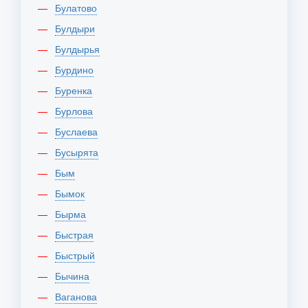
Булатово
Булдыри
Булдырья
Бурдино
Буренка
Бурлова
Буслаева
Бусырята
Бым
Бымок
Бырма
Быстрая
Быстрый
Бычина
Ваганова