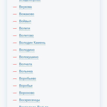
Внукова
Вожаково
Войвыл
Волеги
Волегово
Володин Камень
Володино
Волокушино
Волчата
Волынка
Воробьево
Воробьи
Вороново
Воскресенцы
Всеволодо-Вильва