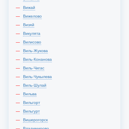
Вижай
Вижелово
Визяй
Викулята
Вилисово
Виль-Жукова
Виль-Конанова
Виль-Чигас
Виль-Чукылева
Виль-Шулай
Вильва
Вильгорт
Вильгурт
Вишерогорск
Владимирово