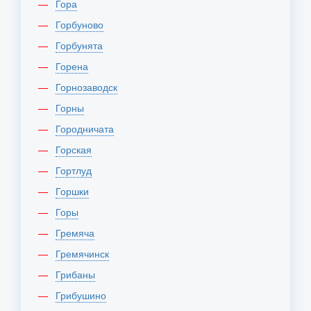
Гора
Горбуново
Горбунята
Горена
Горнозаводск
Горны
Городничата
Горская
Гортлуд
Горшки
Горы
Гремяча
Гремячинск
Грибаны
Грибушино