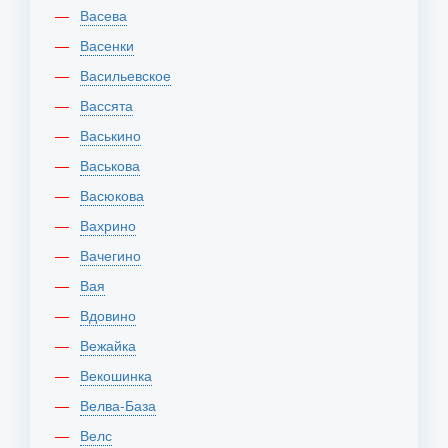
Васева
Васенки
Васильевское
Вассята
Васькино
Васькова
Васюкова
Вахрино
Вачегино
Вая
Вдовино
Вежайка
Векошинка
Велва-База
Велс