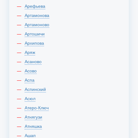
Арефьева
Артамонова
Артамоново
Артошичи
Архипова
Аряж
Асаново
Асово
Аспа
Аспинский
Асюл
Атеро-Ключ
Атнягузи
Атняшка
Ашап