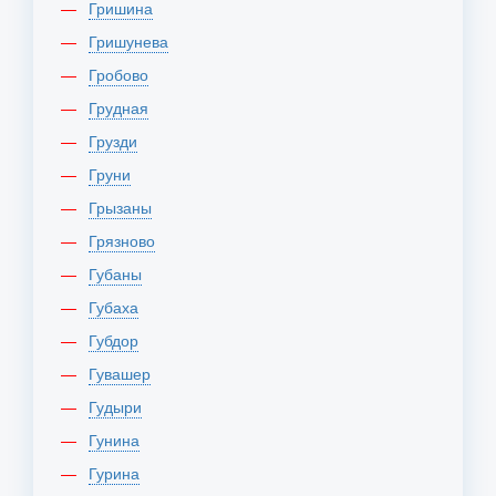
Гришина
Гришунева
Гробово
Грудная
Грузди
Груни
Грызаны
Грязново
Губаны
Губаха
Губдор
Гувашер
Гудыри
Гунина
Гурина