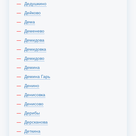
Дедушкино
Дейково
Дема
Деменево
Демидова
Демидовка
Демидово
Демина
Демина Гарь
Денино
Денисовка
Денисово
Дерибы
Дерсканова
Деткина