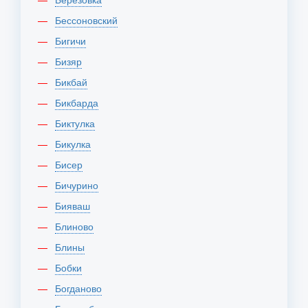
Бессоновский
Бигичи
Бизяр
Бикбай
Бикбарда
Биктулка
Бикулка
Бисер
Бичурино
Бияваш
Блиново
Блины
Бобки
Богданово