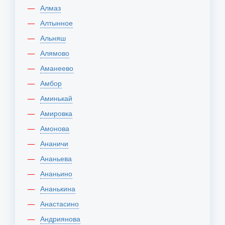
Алмаз
Алтынное
Альняш
Алямово
Аманеево
Амбор
Аминькай
Амировка
Амонова
Ананичи
Ананьева
Ананьино
Ананькина
Анастасино
Андриянова