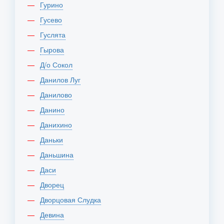
Гурино
Гусево
Гуслята
Гырова
Д/о Сокол
Данилов Луг
Данилово
Данино
Данихино
Даньки
Даньшина
Даси
Дворец
Дворцовая Слудка
Девина