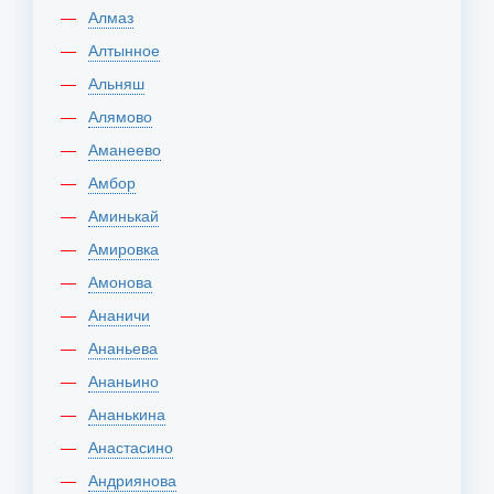
Алмаз
Алтынное
Альняш
Алямово
Аманеево
Амбор
Аминькай
Амировка
Амонова
Ананичи
Ананьева
Ананьино
Ананькина
Анастасино
Андриянова