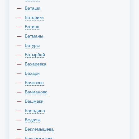
Баташи
Батерики
Батина
Батманы
Батуры
Батырбай
Бахаревка
Бахари
Бачизево
Бачманово
Башмаки
Баяндина
Бедряж
Беклемышева
Беклемышево