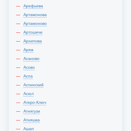
Арефьева
Артамонова
Артамоново
Артошичи
Архипова
Аряж
Асаново
Асово
Аспа
Аспинский
Асюл
Атеро-Ключ
Атнягузи
Атняшка
Ашап