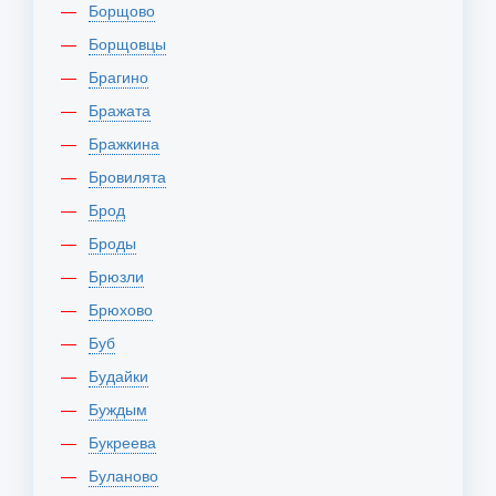
Борщово
Борщовцы
Брагино
Бражата
Бражкина
Бровилята
Брод
Броды
Брюзли
Брюхово
Буб
Будайки
Буждым
Букреева
Буланово