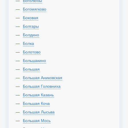
Боголюбы
Богомягково
Боковая
Болгары
Болдино
Болка
Болотово
Большакино
Большая
Большая Аниковская
Большая Головниха
Большая Казань
Большая Коча
Большая Лысьва
Большая Мось