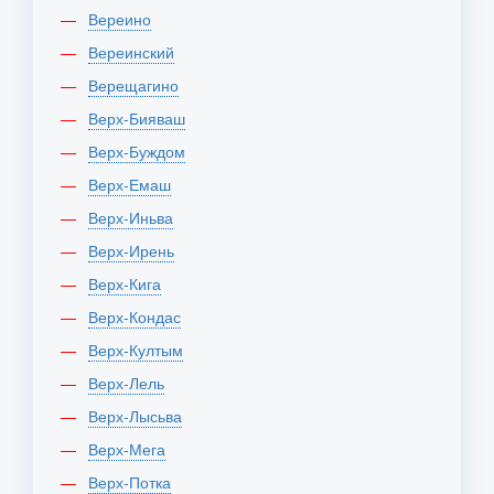
Вереино
Вереинский
Верещагино
Верх-Бияваш
Верх-Буждом
Верх-Емаш
Верх-Иньва
Верх-Ирень
Верх-Кига
Верх-Кондас
Верх-Култым
Верх-Лель
Верх-Лысьва
Верх-Мега
Верх-Потка