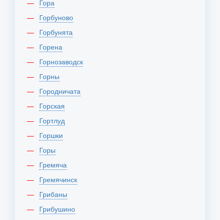
Гора
Горбуново
Горбунята
Горена
Горнозаводск
Горны
Городничата
Горская
Гортлуд
Горшки
Горы
Гремяча
Гремячинск
Грибаны
Грибушино