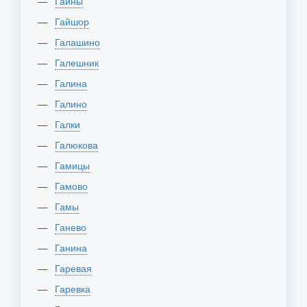
Гайны
Гайшор
Галашино
Галешник
Галина
Галино
Галки
Галюкова
Гамицы
Гамово
Гамы
Ганево
Ганина
Гаревая
Гаревка