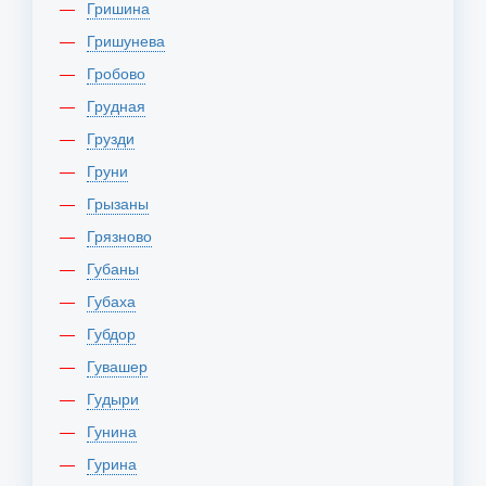
Гришина
Гришунева
Гробово
Грудная
Грузди
Груни
Грызаны
Грязново
Губаны
Губаха
Губдор
Гувашер
Гудыри
Гунина
Гурина