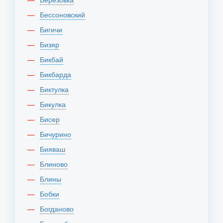
Бессоновский
Бигичи
Бизяр
Бикбай
Бикбарда
Биктулка
Бикулка
Бисер
Бичурино
Бияваш
Блиново
Блины
Бобки
Богданово