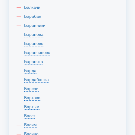
Балкачи
Барабан
Баранники
Баранова
Бараново
Баранчиново
Баранята
Барда
Бардабашка
Барсаи
Бартово
Бартым
Басег
Басим
Басино