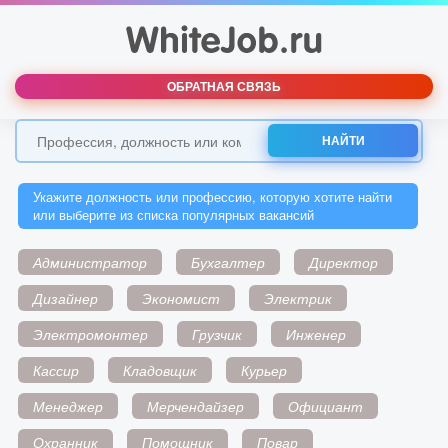
ОБРАТНАЯ СВЯЗЬ
НАЙТИ
Укажите должность или профессию, которую хотите найти
или выберите из списка популярных вакансий
Администратор
Бухгалтер
Директор
Дизайнер
Экономист
Электрик
Электромонтер
Грузчик
Инженер
Кассир
Кладовщик
Курьер
Менеджер
Мерчендайзер
Официант
Охранник
Помощник
Повар