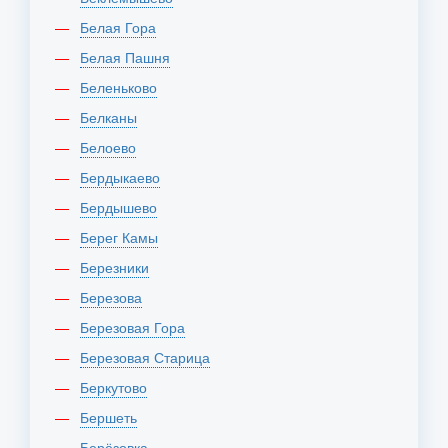
Белая Гора
Белая Пашня
Беленьково
Белканы
Белоево
Бердыкаево
Бердышево
Берег Камы
Березники
Березова
Березовая Гора
Березовая Старица
Беркутово
Бершеть
Берёзовка