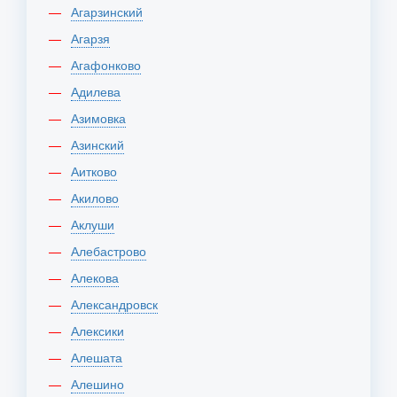
Агарзинский
Агарзя
Агафонково
Адилева
Азимовка
Азинский
Аитково
Акилово
Аклуши
Алебастрово
Алекова
Александровск
Алексики
Алешата
Алешино