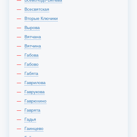
Всесвятская
Вторые Ключики
Вырова
Вятчана
Вятчина
Габова
Габово
Габята
Гаврилова
Гаврукова
Гаврюхино
Гаврята
Гадья
Гаинцево