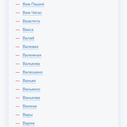
Важ-Пашня
Важ-Чигас
Вазелята
Вакса
Валай
Валевая
Валежная
Валькова
Валюшино
Ваньки
Ванькино
Ванькова
Ванюки
Вары
Варяж