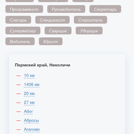
Программист
Руководитель
Секретарь
Слесарь
Специалист
Строитель
Супервайзер
Сварщик
Уборщик
Водитель
Юрист
Пермский край, Николичи
10 км
1406 км
20 км
27 км
Абог
Абросы
Агапово