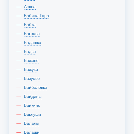
Ашша
Бабина Гора
Бабка
Багрова
Бадашка
Бадья
Бажово
Бажуки
Базуево
Байболовка
Байдины
Байкино
Баклуши
Балалы
Балаши