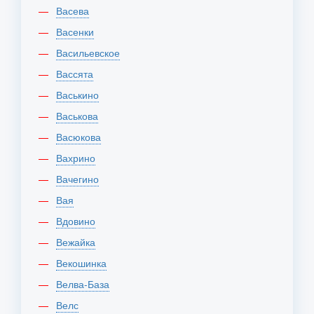
Васева
Васенки
Васильевское
Вассята
Васькино
Васькова
Васюкова
Вахрино
Вачегино
Вая
Вдовино
Вежайка
Векошинка
Велва-База
Велс