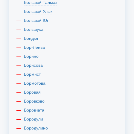
Большой Талмаз
Большой Улык
Большой Юг
Большуха
Бондюг
Бор-Ленва
Борино
Борисова
Бормист
Бормотова
Боровая
Боровково
Боровчата
Бородули
Бородулино