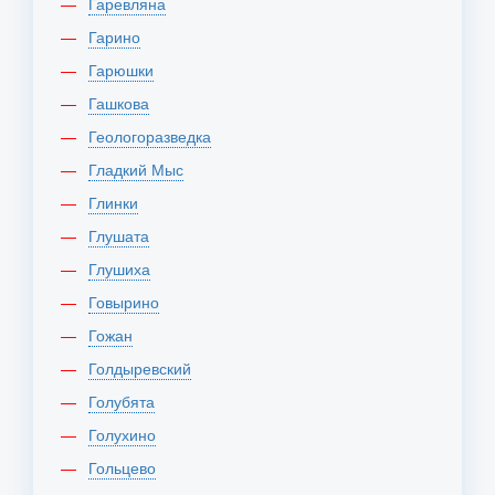
Гаревляна
Гарино
Гарюшки
Гашкова
Геологоразведка
Гладкий Мыс
Глинки
Глушата
Глушиха
Говырино
Гожан
Голдыревский
Голубята
Голухино
Гольцево