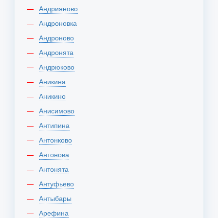
Андрияново
Андроновка
Андроново
Андронята
Андрюково
Аникина
Аникино
Анисимово
Антипина
Антонково
Антонова
Антонята
Антуфьево
Антыбары
Арефина