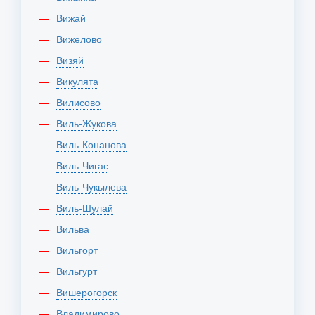
Вижай
Вижелово
Визяй
Викулята
Вилисово
Виль-Жукова
Виль-Конанова
Виль-Чигас
Виль-Чукылева
Виль-Шулай
Вильва
Вильгорт
Вильгурт
Вишерогорск
Владимирово