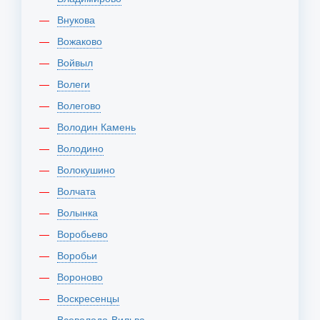
Внукова
Вожаково
Войвыл
Волеги
Волегово
Володин Камень
Володино
Волокушино
Волчата
Волынка
Воробьево
Воробьи
Вороново
Воскресенцы
Всеволодо-Вильва