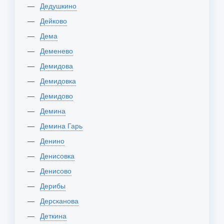
Дедушкино
Дейково
Дема
Деменево
Демидова
Демидовка
Демидово
Демина
Демина Гарь
Денино
Денисовка
Денисово
Дерибы
Дерсканова
Деткина