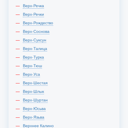
Верх-Речка
Верх-Речки
Верх-Рождество
Верх-Соснова
Верх-Суксун
Верх-Талица
Верх-Турка
Верх-Тюш
Верх-Уса
Верх-Шестая
Верх-Шлык
Верх-Шуртан
Верх-Юсьва
Верх-Язьва
Верхнее Калино