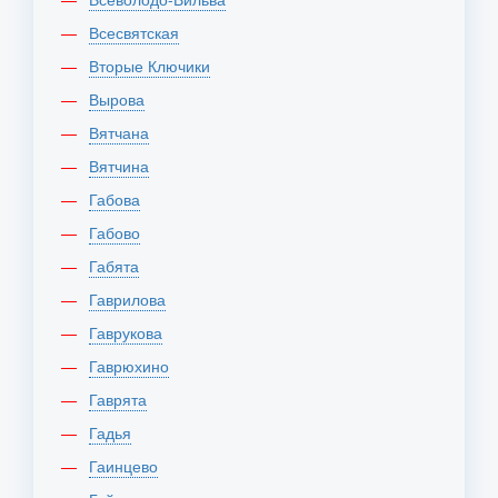
Всесвятская
Вторые Ключики
Вырова
Вятчана
Вятчина
Габова
Габово
Габята
Гаврилова
Гаврукова
Гаврюхино
Гаврята
Гадья
Гаинцево