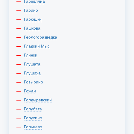
Гаревляна
Гарино
Гарюшки
Гашкова
Геологоразведка
Гладкий Мыс
Глинки
Глушата
Глушиха
Говырино
Гожан
Голдыревский
Голубята
Голухино
Гольцево