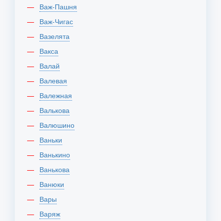
Важ-Пашня
Важ-Чигас
Вазелята
Вакса
Валай
Валевая
Валежная
Валькова
Валюшино
Ваньки
Ванькино
Ванькова
Ванюки
Вары
Варяж