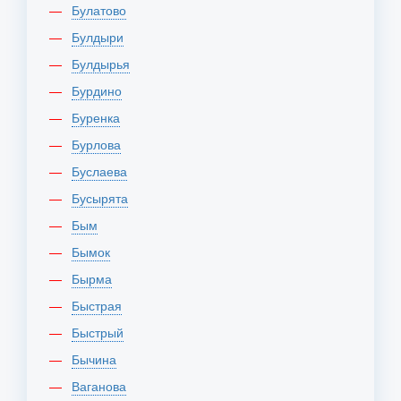
Булатово
Булдыри
Булдырья
Бурдино
Буренка
Бурлова
Буслаева
Бусырята
Бым
Бымок
Бырма
Быстрая
Быстрый
Бычина
Ваганова