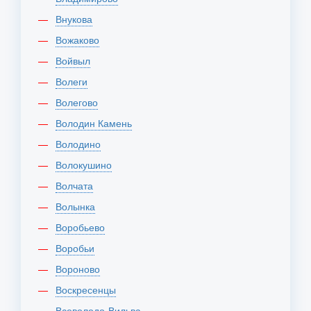
Внукова
Вожаково
Войвыл
Волеги
Волегово
Володин Камень
Володино
Волокушино
Волчата
Волынка
Воробьево
Воробьи
Вороново
Воскресенцы
Всеволодо-Вильва