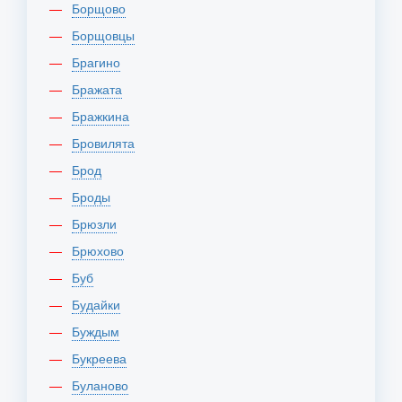
Борщово
Борщовцы
Брагино
Бражата
Бражкина
Бровилята
Брод
Броды
Брюзли
Брюхово
Буб
Будайки
Буждым
Букреева
Буланово