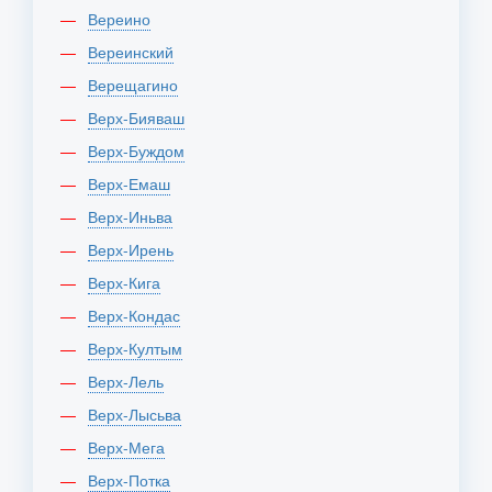
Вереино
Вереинский
Верещагино
Верх-Бияваш
Верх-Буждом
Верх-Емаш
Верх-Иньва
Верх-Ирень
Верх-Кига
Верх-Кондас
Верх-Култым
Верх-Лель
Верх-Лысьва
Верх-Мега
Верх-Потка