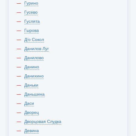
Гурино
Гусево
Гуслята
Гырова
Д/о Сокол
Данилов Луг
Данилово
Данино
Данихино
Даньки
Даньшина
Даси
Дворец
Дворцовая Слудка
Девина