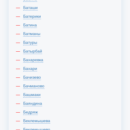
Баташи
Батерики
Батина
Батманы
Батуры
Батырбай
Бахаревка
Бахари
Бачизево
Бачманово
Башмаки
Баяндина
Бедряж
Беклемышева
Беклемышево