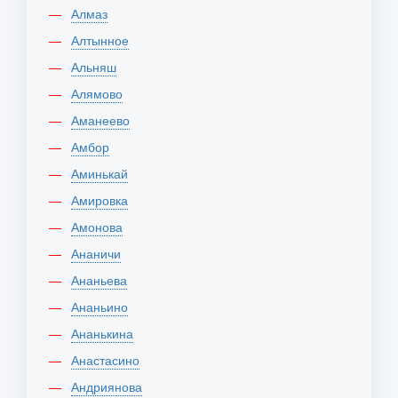
Алмаз
Алтынное
Альняш
Алямово
Аманеево
Амбор
Аминькай
Амировка
Амонова
Ананичи
Ананьева
Ананьино
Ананькина
Анастасино
Андриянова