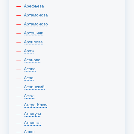
Арефьева
Артамонова
Артамоново
Артошичи
Архипова
Аряж
Асаново
Асово
Аспа
Аспинский
Асюл
Атеро-Ключ
Атнягузи
Атняшка
Ашап