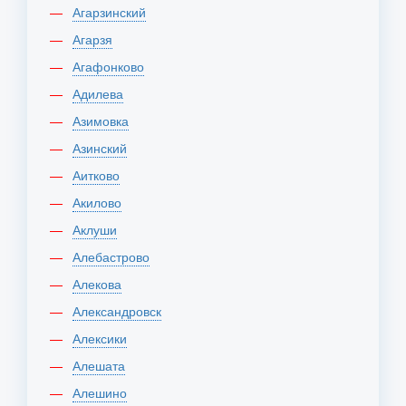
Агарзинский
Агарзя
Агафонково
Адилева
Азимовка
Азинский
Аитково
Акилово
Аклуши
Алебастрово
Алекова
Александровск
Алексики
Алешата
Алешино