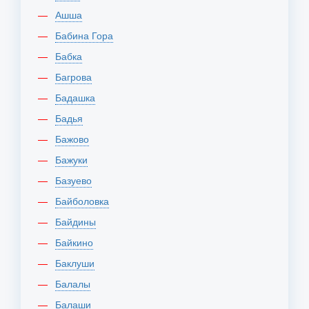
Ашша
Бабина Гора
Бабка
Багрова
Бадашка
Бадья
Бажово
Бажуки
Базуево
Байболовка
Байдины
Байкино
Баклуши
Балалы
Балаши