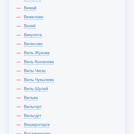
Вижай
Вижелово
Визяй
Викулята
Вилисово
Виль-Жукова
Виль-Конанова
Виль-Чигас
Виль-Чукылева
Виль-Шулай
Вильва
Вильгорт
Вильгурт
Вишерогорск
Владимирово