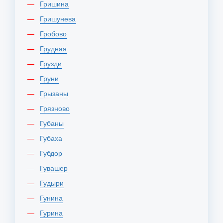
Гришина
Гришунева
Гробово
Грудная
Грузди
Груни
Грызаны
Грязново
Губаны
Губаха
Губдор
Гувашер
Гудыри
Гунина
Гурина