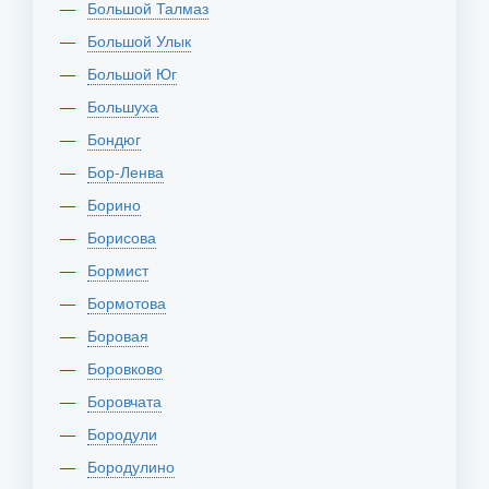
Большой Талмаз
Большой Улык
Большой Юг
Большуха
Бондюг
Бор-Ленва
Борино
Борисова
Бормист
Бормотова
Боровая
Боровково
Боровчата
Бородули
Бородулино