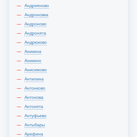
Андрияново
Андроновка
Андроново
Андронята
Андрюково
Аникина
Аникино
Анисимово
Антипина
Антонково
Антонова
Антонята
Антуфьево
Антыбары
Арефина