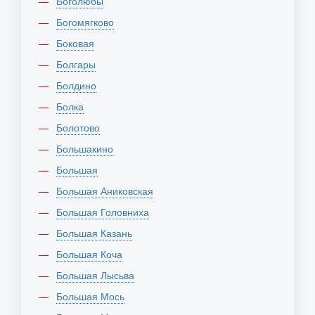
Боголюбы
Богомягково
Боковая
Болгары
Болдино
Болка
Болотово
Большакино
Большая
Большая Аниковская
Большая Головниха
Большая Казань
Большая Коча
Большая Лысьва
Большая Мось