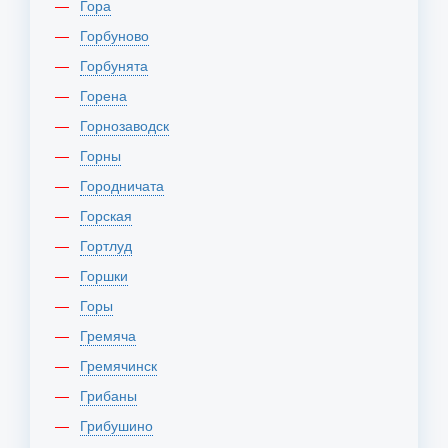
Гора
Горбуново
Горбунята
Горена
Горнозаводск
Горны
Городничата
Горская
Гортлуд
Горшки
Горы
Гремяча
Гремячинск
Грибаны
Грибушино