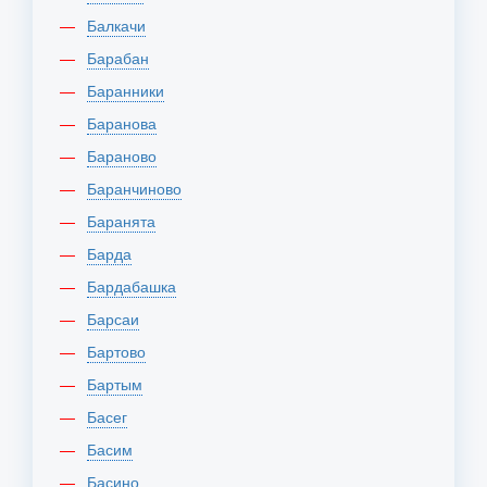
Балкачи
Барабан
Баранники
Баранова
Бараново
Баранчиново
Баранята
Барда
Бардабашка
Барсаи
Бартово
Бартым
Басег
Басим
Басино