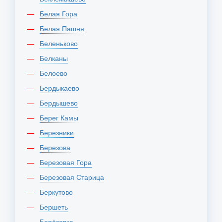
Белая Гора
Белая Пашня
Беленьково
Белканы
Белоево
Бердыкаево
Бердышево
Берег Камы
Березники
Березова
Березовая Гора
Березовая Старица
Беркутово
Бершеть
Берёзовка