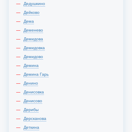
Дедушкино
Дейково
Дема
Деменево
Демидова
Демидовка
Демидово
Демина
Демина Гарь
Денино
Денисовка
Денисово
Дерибы
Дерсканова
Деткина