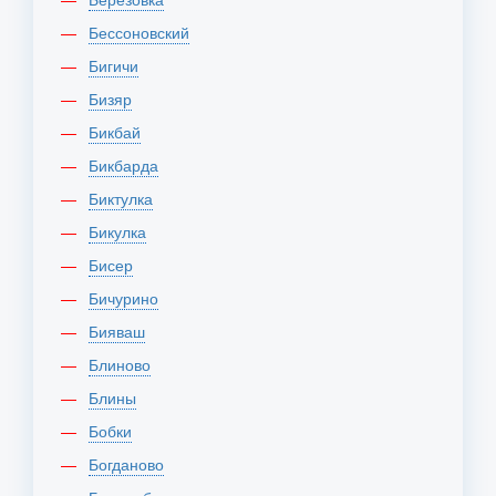
Бессоновский
Бигичи
Бизяр
Бикбай
Бикбарда
Биктулка
Бикулка
Бисер
Бичурино
Бияваш
Блиново
Блины
Бобки
Богданово