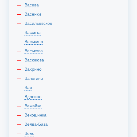
Васева
Васенки
Васильевское
Вассята
Васькино
Васькова
Васюкова
Вахрино
Вачегино
Вая
Вдовино
Вежайка
Векошинка
Велва-База
Велс