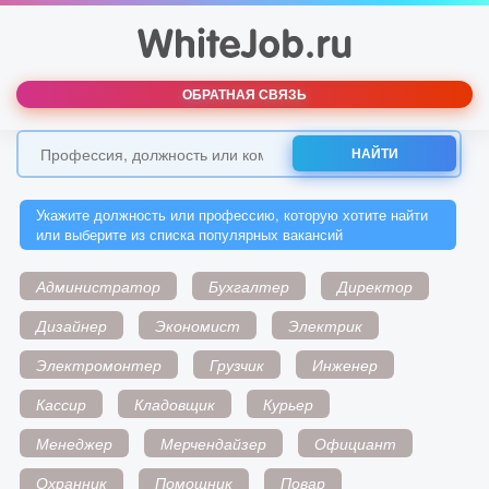
ОБРАТНАЯ СВЯЗЬ
НАЙТИ
Укажите должность или профессию, которую хотите найти
или выберите из списка популярных вакансий
Администратор
Бухгалтер
Директор
Дизайнер
Экономист
Электрик
Электромонтер
Грузчик
Инженер
Кассир
Кладовщик
Курьер
Менеджер
Мерчендайзер
Официант
Охранник
Помощник
Повар