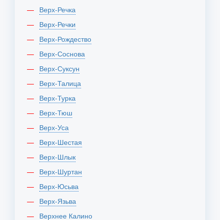
Верх-Речка
Верх-Речки
Верх-Рождество
Верх-Соснова
Верх-Суксун
Верх-Талица
Верх-Турка
Верх-Тюш
Верх-Уса
Верх-Шестая
Верх-Шлык
Верх-Шуртан
Верх-Юсьва
Верх-Язьва
Верхнее Калино