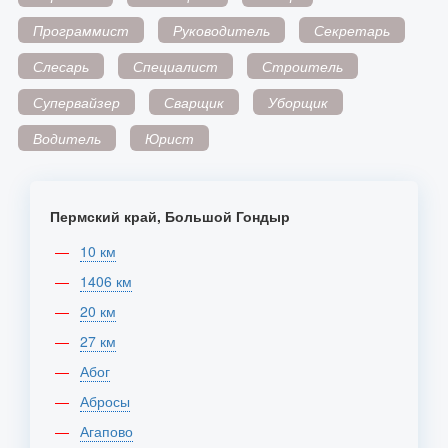
Программист
Руководитель
Секретарь
Слесарь
Специалист
Строитель
Супервайзер
Сварщик
Уборщик
Водитель
Юрист
Пермский край, Большой Гондыр
10 км
1406 км
20 км
27 км
Абог
Абросы
Агапово