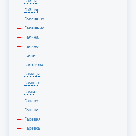
Гайны
Гайшор
Галашино
Галешник
Галина
Галино
Галки
Галюкова
Гамицы
Гамово
Гамы
Ганево
Ганина
Гаревая
Гаревка