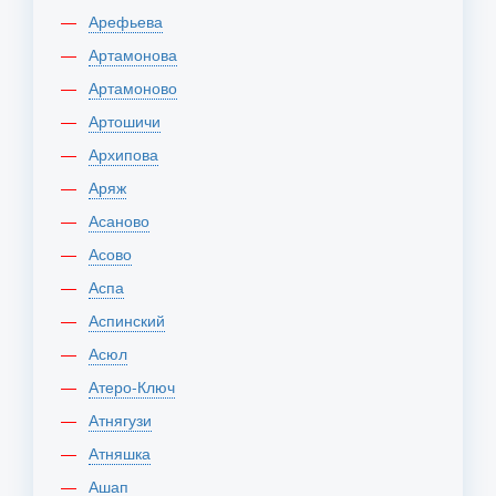
Арефьева
Артамонова
Артамоново
Артошичи
Архипова
Аряж
Асаново
Асово
Аспа
Аспинский
Асюл
Атеро-Ключ
Атнягузи
Атняшка
Ашап