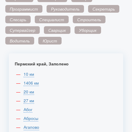
Программист
Руководитель
Секретарь
Слесарь
Специалист
Строитель
Супервайзер
Сварщик
Уборщик
Водитель
Юрист
Пермский край, Заполено
10 км
1406 км
20 км
27 км
Абог
Абросы
Агапово