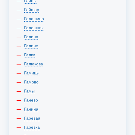
Гайны
Гайшор
Галашино
Галешник
Галина
Галино
Галки
Галюкова
Гамицы
Гамово
Гамы
Ганево
Ганина
Гаревая
Гаревка