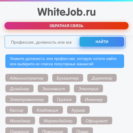
ОБРАТНАЯ СВЯЗЬ
НАЙТИ
Укажите должность или профессию, которую хотите найти
или выберите из списка популярных вакансий
Администратор
Бухгалтер
Директор
Дизайнер
Экономист
Электрик
Электромонтер
Грузчик
Инженер
Кассир
Кладовщик
Курьер
Менеджер
Мерчендайзер
Официант
Охранник
Помощник
Повар