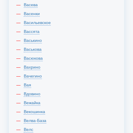
Васева
Васенки
Васильевское
Вассята
Васькино
Васькова
Васюкова
Вахрино
Вачегино
Вая
Вдовино
Вежайка
Векошинка
Велва-База
Велс