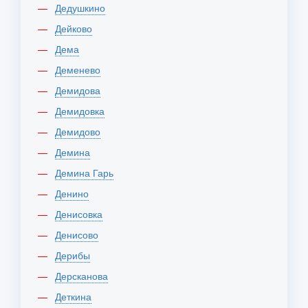
Дедушкино
Дейково
Дема
Деменево
Демидова
Демидовка
Демидово
Демина
Демина Гарь
Денино
Денисовка
Денисово
Дерибы
Дерсканова
Деткина