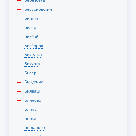
Бессоновский
Бигичи
Бизяр
Бикбай
Бикбарда
Биктулка
Бикулка
Бисер
Бичурино
Бияваш
Блиново
Блины
Бобки
Богданово