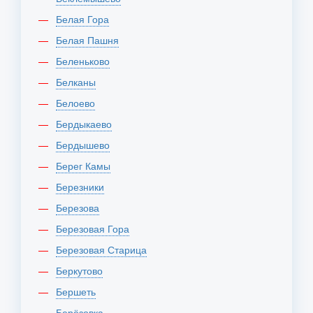
Белая Гора
Белая Пашня
Беленьково
Белканы
Белоево
Бердыкаево
Бердышево
Берег Камы
Березники
Березова
Березовая Гора
Березовая Старица
Беркутово
Бершеть
Берёзовка