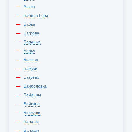
Ашша
Бабина Гора
Бабка
Багрова
Бадашка
Бадья
Бажово
Бажуки
Базуево
Байболовка
Байдины
Байкино
Баклуши
Балалы
Балаши