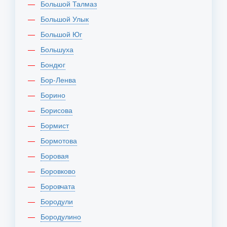
Большой Талмаз
Большой Улык
Большой Юг
Большуха
Бондюг
Бор-Ленва
Борино
Борисова
Бормист
Бормотова
Боровая
Боровково
Боровчата
Бородули
Бородулино