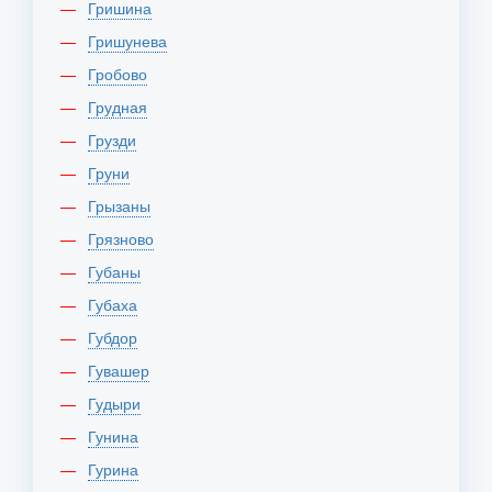
Гришина
Гришунева
Гробово
Грудная
Грузди
Груни
Грызаны
Грязново
Губаны
Губаха
Губдор
Гувашер
Гудыри
Гунина
Гурина