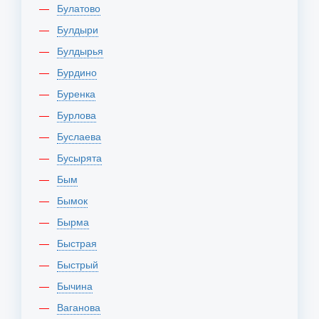
Булатово
Булдыри
Булдырья
Бурдино
Буренка
Бурлова
Буслаева
Бусырята
Бым
Бымок
Бырма
Быстрая
Быстрый
Бычина
Ваганова