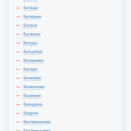
Баташи
Батерики
Батина
Батманы
Батуры
Батырбай
Бахаревка
Бахари
Бачизево
Бачманово
Башмаки
Баяндина
Бедряж
Беклемышева
Беклемышево