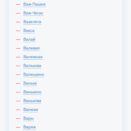
Важ-Пашня
Важ-Чигас
Вазелята
Вакса
Валай
Валевая
Валежная
Валькова
Валюшино
Ваньки
Ванькино
Ванькова
Ванюки
Вары
Варяж