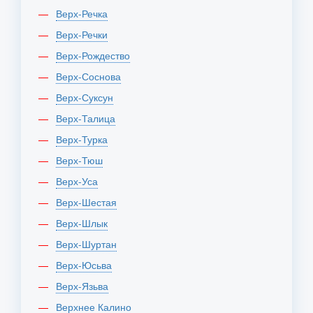
Верх-Речка
Верх-Речки
Верх-Рождество
Верх-Соснова
Верх-Суксун
Верх-Талица
Верх-Турка
Верх-Тюш
Верх-Уса
Верх-Шестая
Верх-Шлык
Верх-Шуртан
Верх-Юсьва
Верх-Язьва
Верхнее Калино