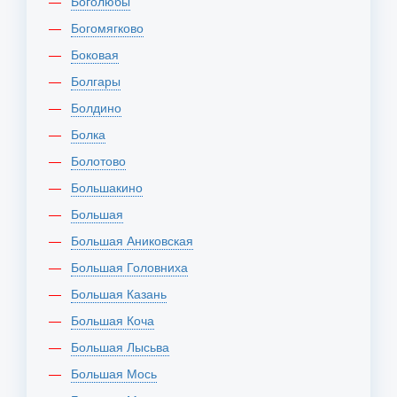
Боголюбы
Богомягково
Боковая
Болгары
Болдино
Болка
Болотово
Большакино
Большая
Большая Аниковская
Большая Головниха
Большая Казань
Большая Коча
Большая Лысьва
Большая Мось