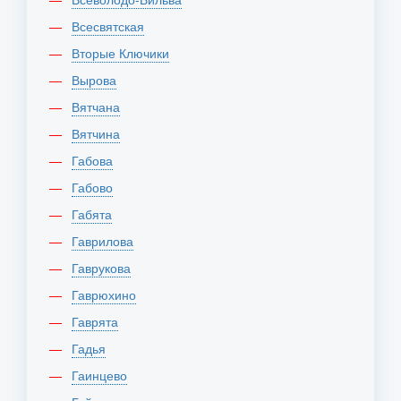
Всесвятская
Вторые Ключики
Вырова
Вятчана
Вятчина
Габова
Габово
Габята
Гаврилова
Гаврукова
Гаврюхино
Гаврята
Гадья
Гаинцево