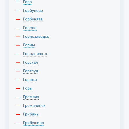
Гора
Горбуново
Горбунята
Горена
Горнозаводск
Горны
Городничата
Горская
Гортлуд
Горшки
Горы
Гремяча
Гремячинск
Грибаны
Грибушино