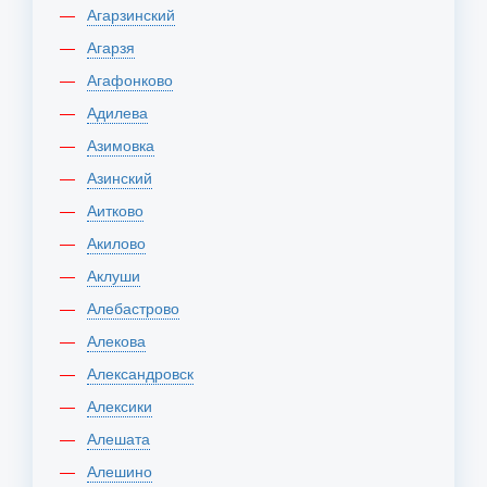
Агарзинский
Агарзя
Агафонково
Адилева
Азимовка
Азинский
Аитково
Акилово
Аклуши
Алебастрово
Алекова
Александровск
Алексики
Алешата
Алешино