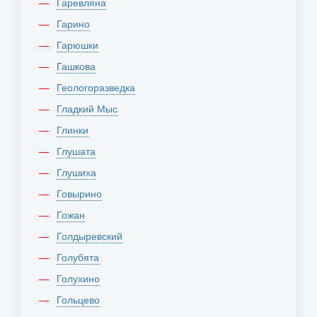
Гаревляна
Гарино
Гарюшки
Гашкова
Геологоразведка
Гладкий Мыс
Глинки
Глушата
Глушиха
Говырино
Гожан
Голдыревский
Голубята
Голухино
Гольцево