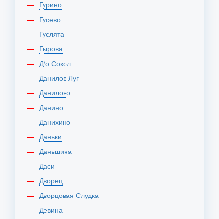
Гурино
Гусево
Гуслята
Гырова
Д/о Сокол
Данилов Луг
Данилово
Данино
Данихино
Даньки
Даньшина
Даси
Дворец
Дворцовая Слудка
Девина