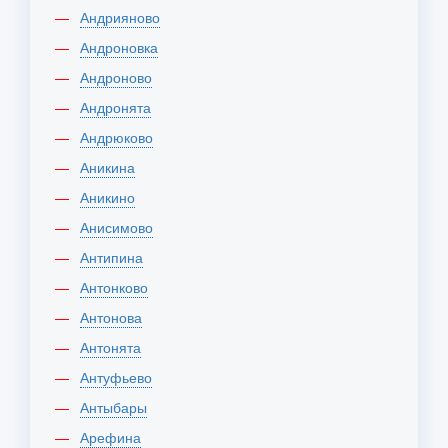
Андрияново
Андроновка
Андроново
Андронята
Андрюково
Аникина
Аникино
Анисимово
Антипина
Антонково
Антонова
Антонята
Антуфьево
Антыбары
Арефина