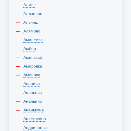
Алмаз
Алтынное
Альняш
Алямово
Аманеево
Амбор
Аминькай
Амировка
Амонова
Ананичи
Ананьева
Ананьино
Ананькина
Анастасино
Андриянова