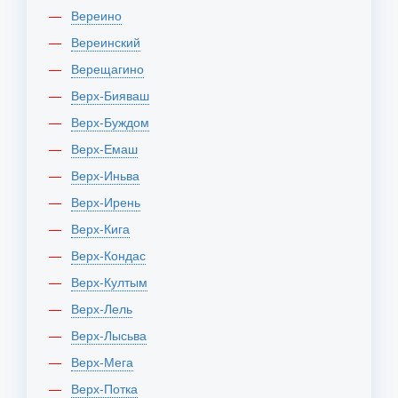
Вереино
Вереинский
Верещагино
Верх-Бияваш
Верх-Буждом
Верх-Емаш
Верх-Иньва
Верх-Ирень
Верх-Кига
Верх-Кондас
Верх-Култым
Верх-Лель
Верх-Лысьва
Верх-Мега
Верх-Потка