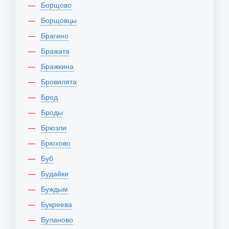
Борщово
Борщовцы
Брагино
Бражата
Бражкина
Бровилята
Брод
Броды
Брюзли
Брюхово
Буб
Будайки
Буждым
Букреева
Буланово