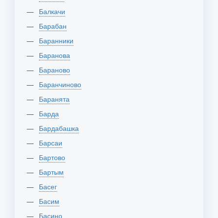
Балкачи
Барабан
Баранники
Баранова
Бараново
Баранчиново
Баранята
Барда
Бардабашка
Барсаи
Бартово
Бартым
Басег
Басим
Басино