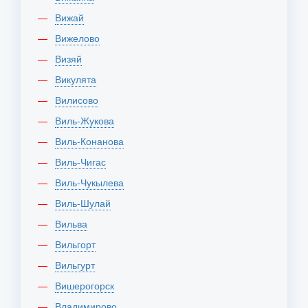
Вижай
Вижелово
Визяй
Викулята
Вилисово
Виль-Жукова
Виль-Конанова
Виль-Чигас
Виль-Чукылева
Виль-Шулай
Вильва
Вильгорт
Вильгурт
Вишерогорск
Владимирово