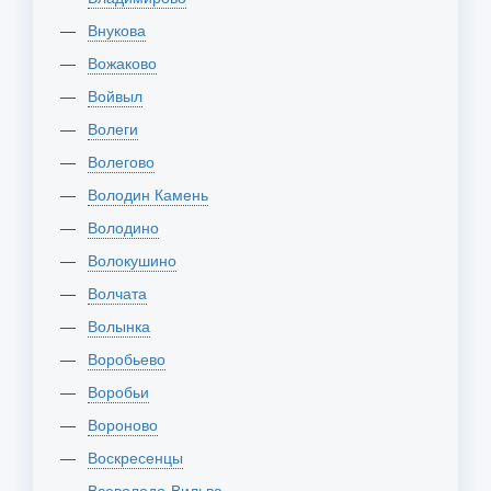
Внукова
Вожаково
Войвыл
Волеги
Волегово
Володин Камень
Володино
Волокушино
Волчата
Волынка
Воробьево
Воробьи
Вороново
Воскресенцы
Всеволодо-Вильва