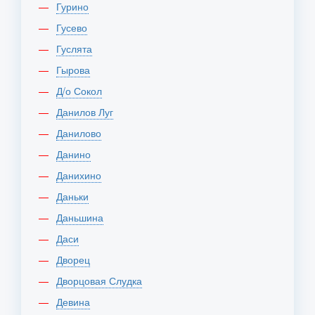
Гурино
Гусево
Гуслята
Гырова
Д/о Сокол
Данилов Луг
Данилово
Данино
Данихино
Даньки
Даньшина
Даси
Дворец
Дворцовая Слудка
Девина