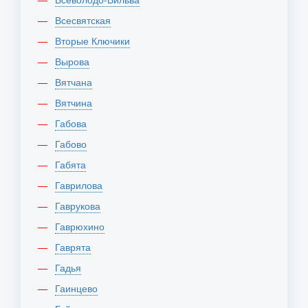
Всесвятская
Вторые Ключики
Вырова
Вятчана
Вятчина
Габова
Габово
Габята
Гаврилова
Гаврукова
Гаврюхино
Гаврята
Гадья
Гаинцево