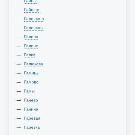
Гайны
Гайшор
Галашино
Галешник
Галина
Галино
Галки
Галюкова
Гамицы
Гамово
Гамы
Ганево
Ганина
Гаревая
Гаревка