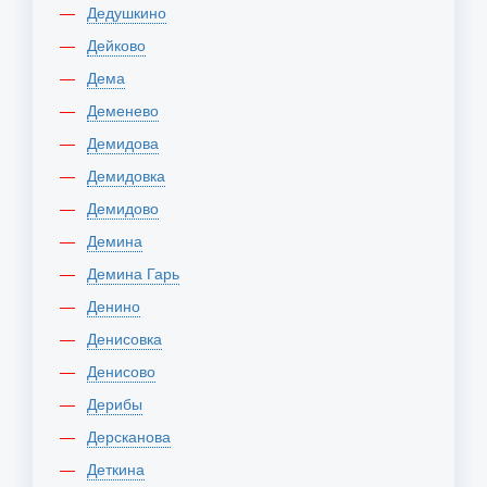
Дедушкино
Дейково
Дема
Деменево
Демидова
Демидовка
Демидово
Демина
Демина Гарь
Денино
Денисовка
Денисово
Дерибы
Дерсканова
Деткина