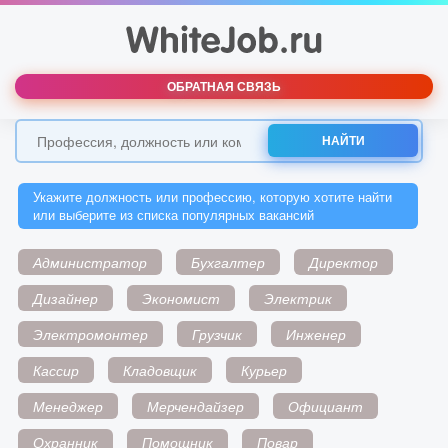
ОБРАТНАЯ СВЯЗЬ
НАЙТИ
Укажите должность или профессию, которую хотите найти
или выберите из списка популярных вакансий
Администратор
Бухгалтер
Директор
Дизайнер
Экономист
Электрик
Электромонтер
Грузчик
Инженер
Кассир
Кладовщик
Курьер
Менеджер
Мерчендайзер
Официант
Охранник
Помощник
Повар