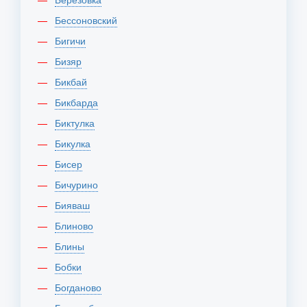
Бессоновский
Бигичи
Бизяр
Бикбай
Бикбарда
Биктулка
Бикулка
Бисер
Бичурино
Бияваш
Блиново
Блины
Бобки
Богданово