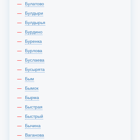
Булатово
Булдыри
Булдырья
Бурдино
Буренка
Бурлова
Буслаева
Бусырята
Бым
Бымок
Бырма
Быстрая
Быстрый
Бычина
Ваганова