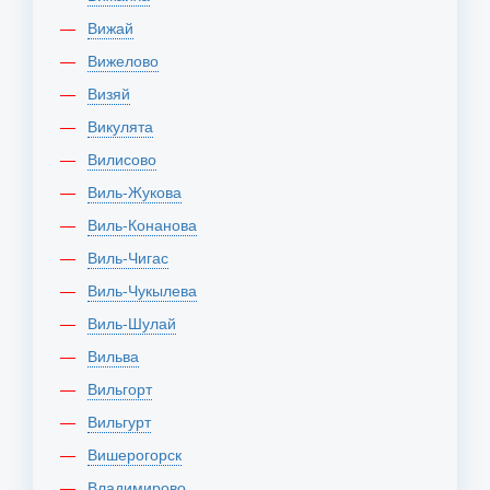
Вижай
Вижелово
Визяй
Викулята
Вилисово
Виль-Жукова
Виль-Конанова
Виль-Чигас
Виль-Чукылева
Виль-Шулай
Вильва
Вильгорт
Вильгурт
Вишерогорск
Владимирово