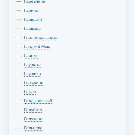
Гаревляна
Гарино
Гарюшки
Гашкова
Геологоразведка
Гладкий Мыс
Глинки
Глушата
Глушиха
Говырино
Гожан
Голдыревский
Голубята
Голухино
Гольцево