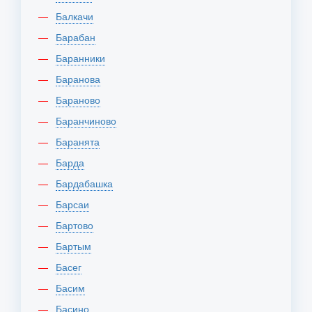
Балкачи
Барабан
Баранники
Баранова
Бараново
Баранчиново
Баранята
Барда
Бардабашка
Барсаи
Бартово
Бартым
Басег
Басим
Басино