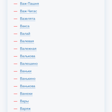
Важ-Пашня
Важ-Чигас
Вазелята
Вакса
Валай
Валевая
Валежная
Валькова
Валюшино
Ваньки
Ванькино
Ванькова
Ванюки
Вары
Варяж