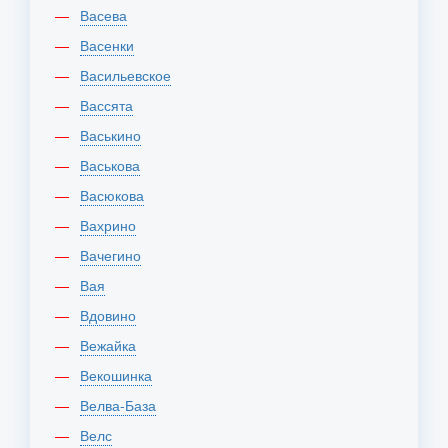
Васева
Васенки
Васильевское
Вассята
Васькино
Васькова
Васюкова
Вахрино
Вачегино
Вая
Вдовино
Вежайка
Векошинка
Велва-База
Велс