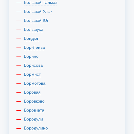
Большой Талмаз
Большой Улык
Большой Юг
Большуха
Бондюг
Бор-Ленва
Борино
Борисова
Бормист
Бормотова
Боровая
Боровково
Боровчата
Бородули
Бородулино