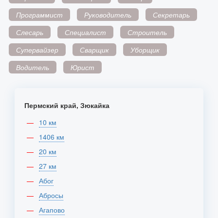
Программист
Руководитель
Секретарь
Слесарь
Специалист
Строитель
Супервайзер
Сварщик
Уборщик
Водитель
Юрист
Пермский край, Зюкайка
10 км
1406 км
20 км
27 км
Абог
Абросы
Агапово