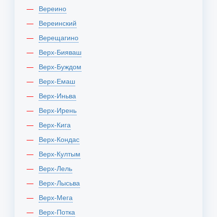
Вереино
Вереинский
Верещагино
Верх-Бияваш
Верх-Буждом
Верх-Емаш
Верх-Иньва
Верх-Ирень
Верх-Кига
Верх-Кондас
Верх-Култым
Верх-Лель
Верх-Лысьва
Верх-Мега
Верх-Потка