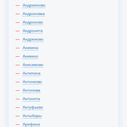
Андрияново
Андроновка
Андроново
Андронята
Андрюково
Аникина
Аникино
Анисимово
Антипина
Антонково
Антонова
Антонята
Антуфьево
Антыбары
Арефина