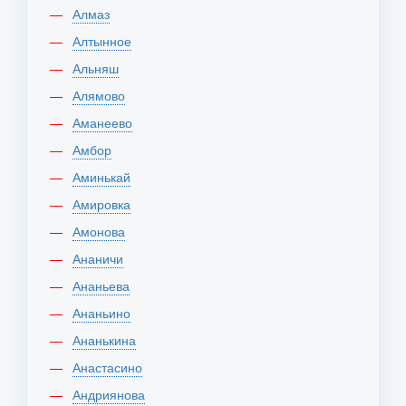
Алмаз
Алтынное
Альняш
Алямово
Аманеево
Амбор
Аминькай
Амировка
Амонова
Ананичи
Ананьева
Ананьино
Ананькина
Анастасино
Андриянова