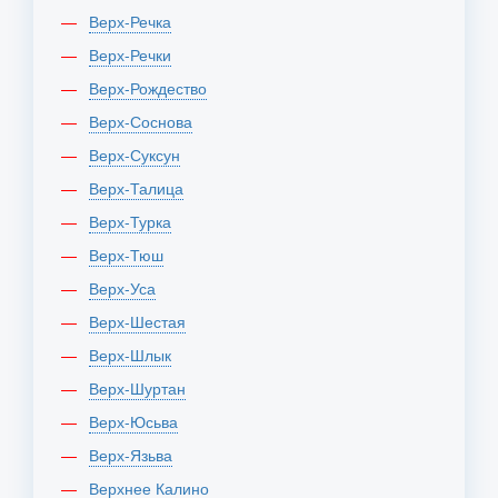
Верх-Речка
Верх-Речки
Верх-Рождество
Верх-Соснова
Верх-Суксун
Верх-Талица
Верх-Турка
Верх-Тюш
Верх-Уса
Верх-Шестая
Верх-Шлык
Верх-Шуртан
Верх-Юсьва
Верх-Язьва
Верхнее Калино