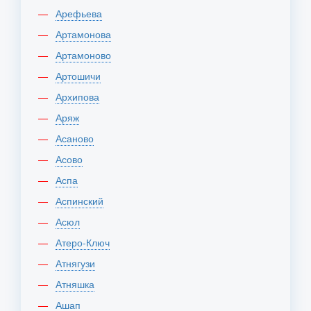
Арефьева
Артамонова
Артамоново
Артошичи
Архипова
Аряж
Асаново
Асово
Аспа
Аспинский
Асюл
Атеро-Ключ
Атнягузи
Атняшка
Ашап