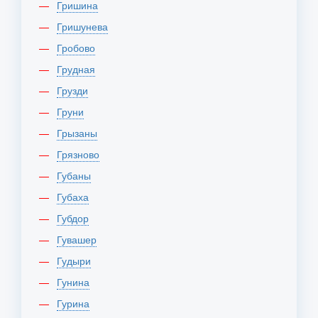
Гришина
Гришунева
Гробово
Грудная
Грузди
Груни
Грызаны
Грязново
Губаны
Губаха
Губдор
Гувашер
Гудыри
Гунина
Гурина