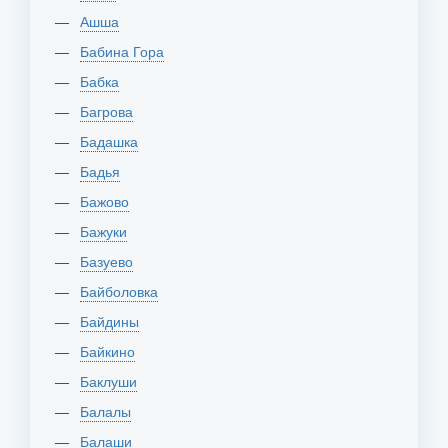
Ашша
Бабина Гора
Бабка
Багрова
Бадашка
Бадья
Бажово
Бажуки
Базуево
Байболовка
Байдины
Байкино
Баклуши
Балалы
Балаши