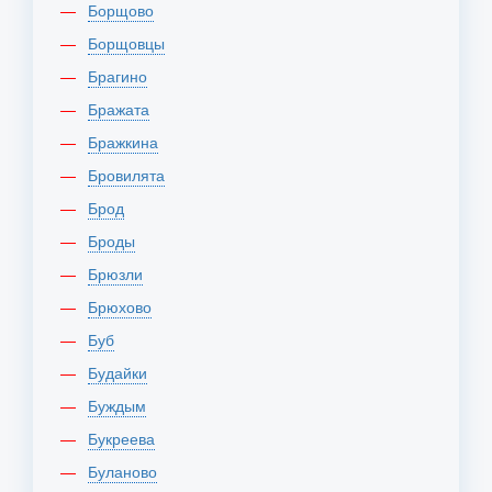
Борщово
Борщовцы
Брагино
Бражата
Бражкина
Бровилята
Брод
Броды
Брюзли
Брюхово
Буб
Будайки
Буждым
Букреева
Буланово