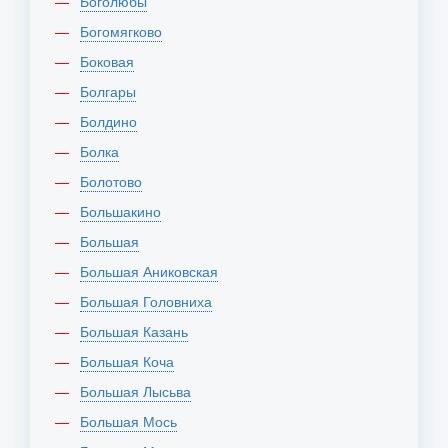
Боголюбы
Богомягково
Боковая
Болгары
Болдино
Болка
Болотово
Большакино
Большая
Большая Аниковская
Большая Головниха
Большая Казань
Большая Коча
Большая Лысьва
Большая Мось