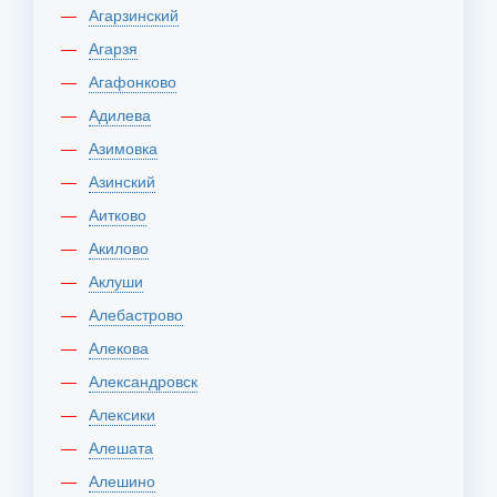
Агарзинский
Агарзя
Агафонково
Адилева
Азимовка
Азинский
Аитково
Акилово
Аклуши
Алебастрово
Алекова
Александровск
Алексики
Алешата
Алешино