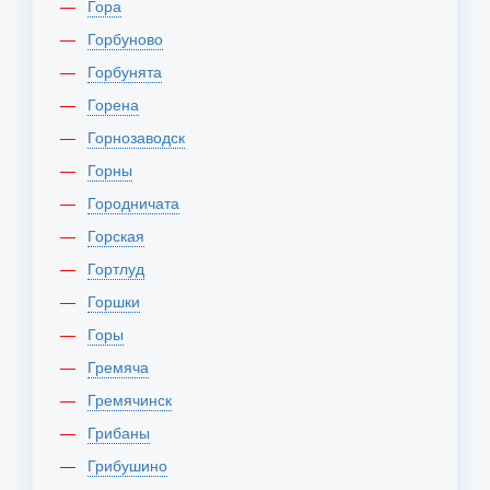
Гора
Горбуново
Горбунята
Горена
Горнозаводск
Горны
Городничата
Горская
Гортлуд
Горшки
Горы
Гремяча
Гремячинск
Грибаны
Грибушино