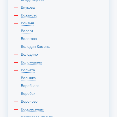
Внукова
Вожаково
Войвыл
Волеги
Волегово
Володин Камень
Володино
Волокушино
Волчата
Волынка
Воробьево
Воробьи
Вороново
Воскресенцы
Всеволодо-Вильва