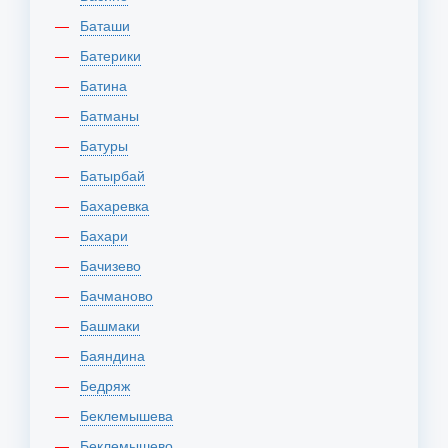
Баташи
Батерики
Батина
Батманы
Батуры
Батырбай
Бахаревка
Бахари
Бачизево
Бачманово
Башмаки
Баяндина
Бедряж
Беклемышева
Беклемышево