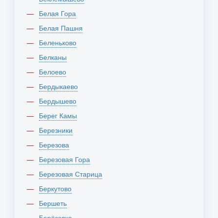
Белая Гора
Белая Пашня
Беленьково
Белканы
Белоево
Бердыкаево
Бердышево
Берег Камы
Березники
Березова
Березовая Гора
Березовая Старица
Беркутово
Бершеть
Берёзовка