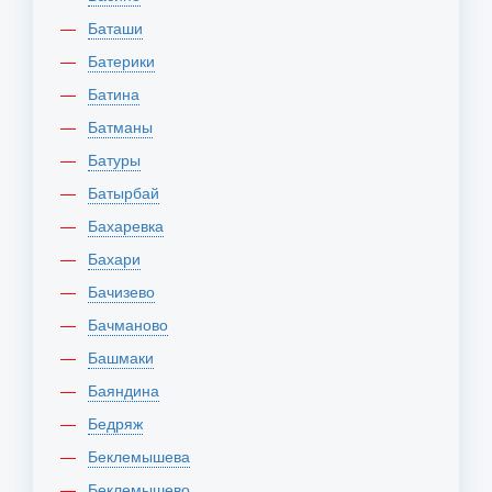
Баташи
Батерики
Батина
Батманы
Батуры
Батырбай
Бахаревка
Бахари
Бачизево
Бачманово
Башмаки
Баяндина
Бедряж
Беклемышева
Беклемышево