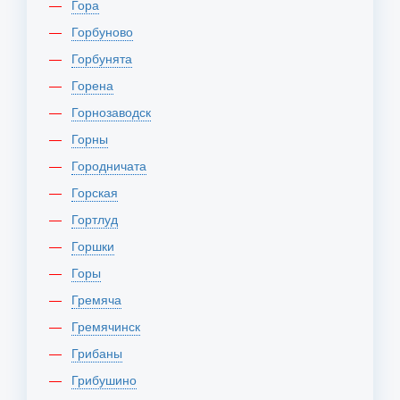
Гора
Горбуново
Горбунята
Горена
Горнозаводск
Горны
Городничата
Горская
Гортлуд
Горшки
Горы
Гремяча
Гремячинск
Грибаны
Грибушино