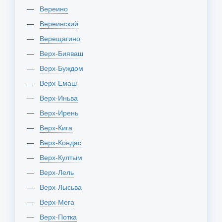
Вереино
Вереинский
Верещагино
Верх-Бияваш
Верх-Буждом
Верх-Емаш
Верх-Иньва
Верх-Ирень
Верх-Кига
Верх-Кондас
Верх-Култым
Верх-Лель
Верх-Лысьва
Верх-Мега
Верх-Потка