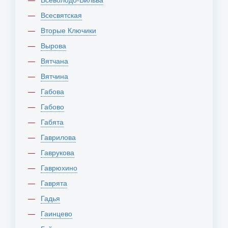
Всесвятская
Вторые Ключики
Вырова
Вятчана
Вятчина
Габова
Габово
Габята
Гаврилова
Гаврукова
Гаврюхино
Гаврята
Гадья
Гаинцево