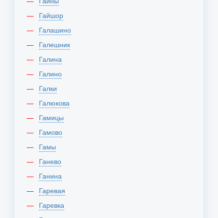
Гайны
Гайшор
Галашино
Галешник
Галина
Галино
Галки
Галюкова
Гамицы
Гамово
Гамы
Ганево
Ганина
Гаревая
Гаревка