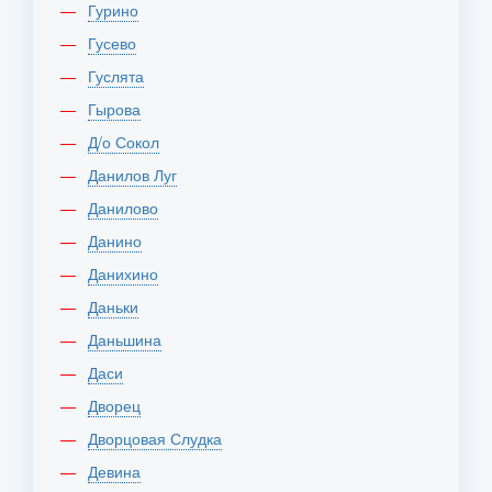
Гурино
Гусево
Гуслята
Гырова
Д/о Сокол
Данилов Луг
Данилово
Данино
Данихино
Даньки
Даньшина
Даси
Дворец
Дворцовая Слудка
Девина