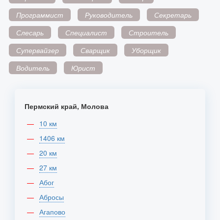
Программист
Руководитель
Секретарь
Слесарь
Специалист
Строитель
Супервайзер
Сварщик
Уборщик
Водитель
Юрист
Пермский край, Молова
10 км
1406 км
20 км
27 км
Абог
Абросы
Агапово