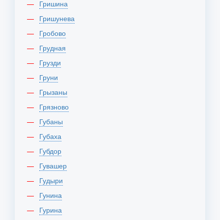
Гришина
Гришунева
Гробово
Грудная
Грузди
Груни
Грызаны
Грязново
Губаны
Губаха
Губдор
Гувашер
Гудыри
Гунина
Гурина