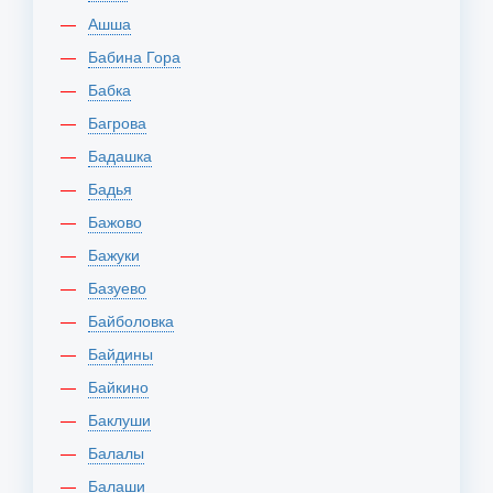
Ашша
Бабина Гора
Бабка
Багрова
Бадашка
Бадья
Бажово
Бажуки
Базуево
Байболовка
Байдины
Байкино
Баклуши
Балалы
Балаши