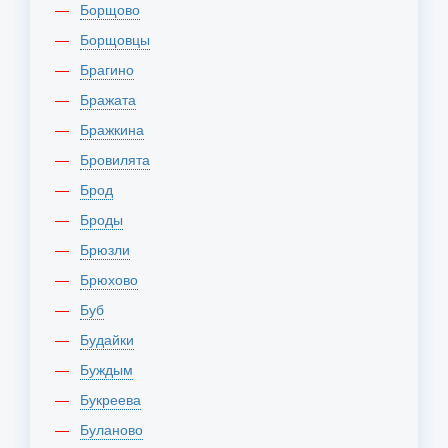
Борщово
Борщовцы
Брагино
Бражата
Бражкина
Бровилята
Брод
Броды
Брюзли
Брюхово
Буб
Будайки
Буждым
Букреева
Буланово