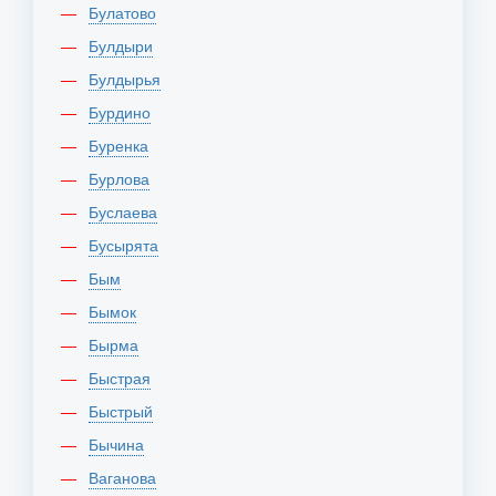
Булатово
Булдыри
Булдырья
Бурдино
Буренка
Бурлова
Буслаева
Бусырята
Бым
Бымок
Бырма
Быстрая
Быстрый
Бычина
Ваганова