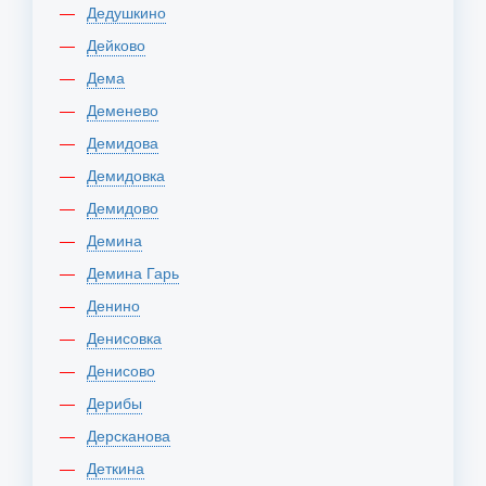
Дедушкино
Дейково
Дема
Деменево
Демидова
Демидовка
Демидово
Демина
Демина Гарь
Денино
Денисовка
Денисово
Дерибы
Дерсканова
Деткина