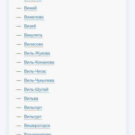
Вижай
Вижелово
Визяй
Викулята
Вилисово
Виль-Жукова
Виль-Конанова
Виль-Чигас
Виль-Чукылева
Виль-Шулай
Вильва
Вильгорт
Вильгурт
Вишерогорск
Владимирово