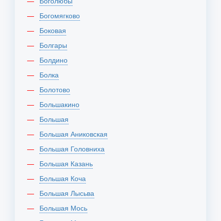
Боголюбы
Богомягково
Боковая
Болгары
Болдино
Болка
Болотово
Большакино
Большая
Большая Аниковская
Большая Головниха
Большая Казань
Большая Коча
Большая Лысьва
Большая Мось