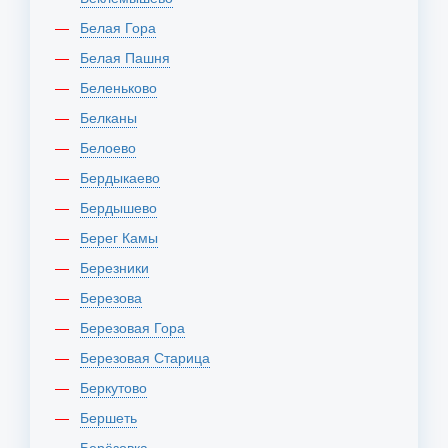
Белая Гора
Белая Пашня
Беленьково
Белканы
Белоево
Бердыкаево
Бердышево
Берег Камы
Березники
Березова
Березовая Гора
Березовая Старица
Беркутово
Бершеть
Берёзовка