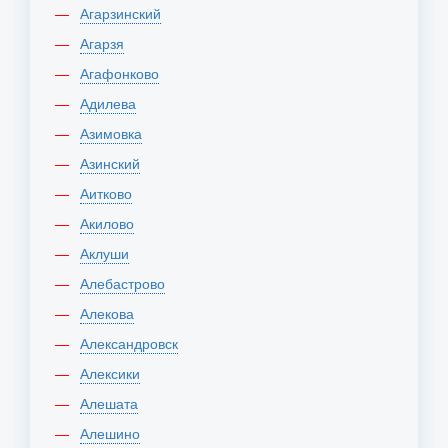
Агарзинский
Агарзя
Агафонково
Адилева
Азимовка
Азинский
Аитково
Акилово
Аклуши
Алебастрово
Алекова
Александровск
Алексики
Алешата
Алешино