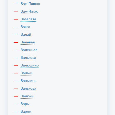
Важ-Пашня
Важ-Чигас
Вазелята
Вакса
Валай
Валевая
Валежная
Валькова
Валюшино
Ваньки
Ванькино
Ванькова
Ванюки
Вары
Варяж