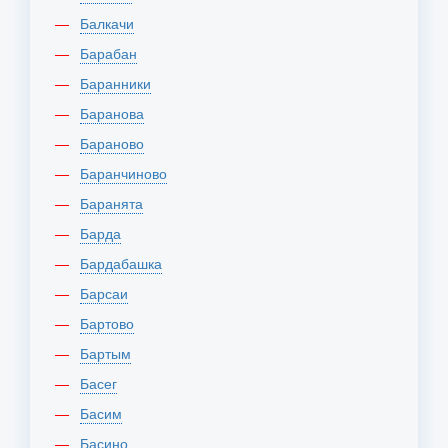
Балкачи
Барабан
Баранники
Баранова
Бараново
Баранчиново
Баранята
Барда
Бардабашка
Барсаи
Бартово
Бартым
Басег
Басим
Басино