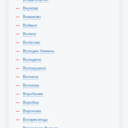
Внукова
Вожаково
Войвыл
Волеги
Волегово
Володин Камень
Володино
Волокушино
Волчата
Волынка
Воробьево
Воробьи
Вороново
Воскресенцы
Всеволодо-Вильва