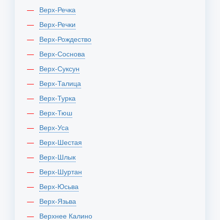
Верх-Речка
Верх-Речки
Верх-Рождество
Верх-Соснова
Верх-Суксун
Верх-Талица
Верх-Турка
Верх-Тюш
Верх-Уса
Верх-Шестая
Верх-Шлык
Верх-Шуртан
Верх-Юсьва
Верх-Язьва
Верхнее Калино