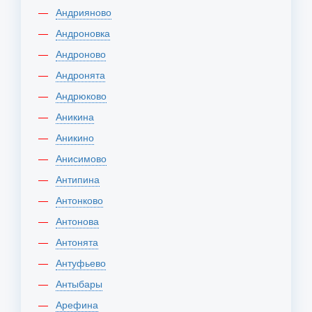
Андрияново
Андроновка
Андроново
Андронята
Андрюково
Аникина
Аникино
Анисимово
Антипина
Антонково
Антонова
Антонята
Антуфьево
Антыбары
Арефина