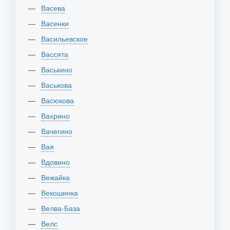
Васева
Васенки
Васильевское
Вассята
Васькино
Васькова
Васюкова
Вахрино
Вачегино
Вая
Вдовино
Вежайка
Векошинка
Велва-База
Велс