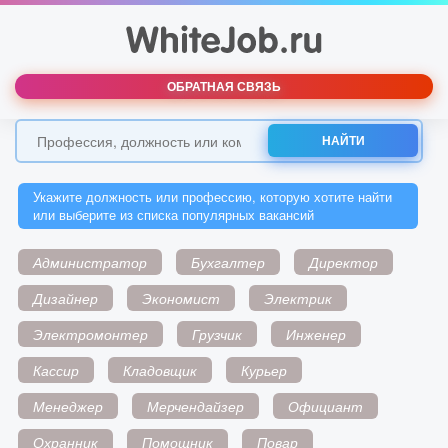
ОБРАТНАЯ СВЯЗЬ
НАЙТИ
Укажите должность или профессию, которую хотите найти
или выберите из списка популярных вакансий
Администратор
Бухгалтер
Директор
Дизайнер
Экономист
Электрик
Электромонтер
Грузчик
Инженер
Кассир
Кладовщик
Курьер
Менеджер
Мерчендайзер
Официант
Охранник
Помощник
Повар