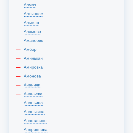
Алмаз
Алтынное
Альняш
Алямово
Аманеево
Амбор
Аминькай
Амировка
Амонова
Ананичи
Ананьева
Ананьино
Ананькина
Анастасино
Андриянова