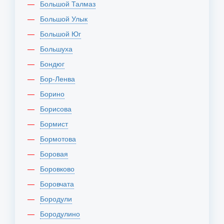
Большой Талмаз
Большой Улык
Большой Юг
Большуха
Бондюг
Бор-Ленва
Борино
Борисова
Бормист
Бормотова
Боровая
Боровково
Боровчата
Бородули
Бородулино