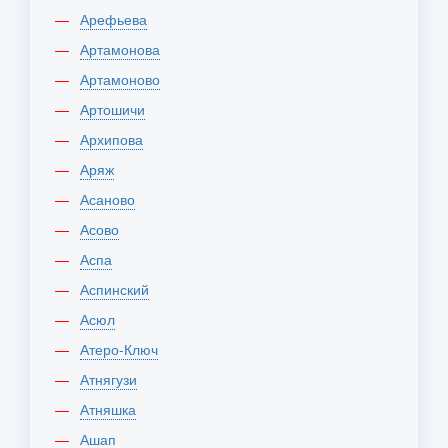
Арефьева
Артамонова
Артамоново
Артошичи
Архипова
Аряж
Асаново
Асово
Аспа
Аспинский
Асюл
Атеро-Ключ
Атнягузи
Атняшка
Ашап