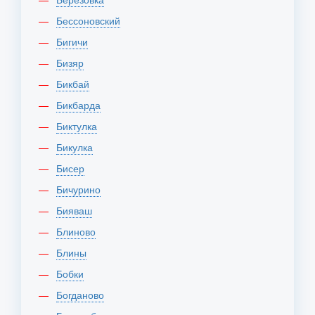
Бессоновский
Бигичи
Бизяр
Бикбай
Бикбарда
Биктулка
Бикулка
Бисер
Бичурино
Бияваш
Блиново
Блины
Бобки
Богданово