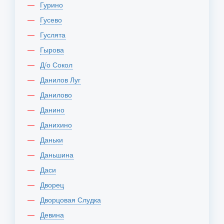
Гурино
Гусево
Гуслята
Гырова
Д/о Сокол
Данилов Луг
Данилово
Данино
Данихино
Даньки
Даньшина
Даси
Дворец
Дворцовая Слудка
Девина