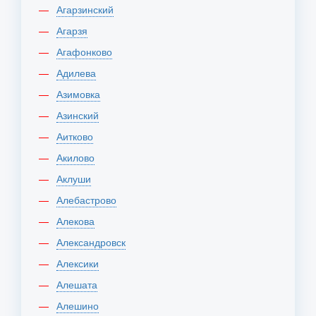
Агарзинский
Агарзя
Агафонково
Адилева
Азимовка
Азинский
Аитково
Акилово
Аклуши
Алебастрово
Алекова
Александровск
Алексики
Алешата
Алешино