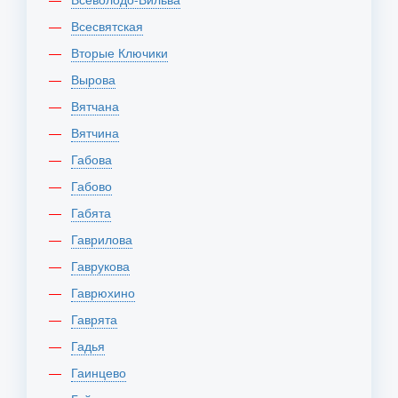
Всесвятская
Вторые Ключики
Вырова
Вятчана
Вятчина
Габова
Габово
Габята
Гаврилова
Гаврукова
Гаврюхино
Гаврята
Гадья
Гаинцево