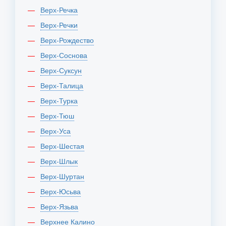
Верх-Речка
Верх-Речки
Верх-Рождество
Верх-Соснова
Верх-Суксун
Верх-Талица
Верх-Турка
Верх-Тюш
Верх-Уса
Верх-Шестая
Верх-Шлык
Верх-Шуртан
Верх-Юсьва
Верх-Язьва
Верхнее Калино