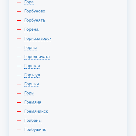
Гора
Горбуново
Горбунята
Горена
Горнозаводск
Горны
Городничата
Горская
Гортлуд
Горшки
Горы
Гремяча
Гремячинск
Грибаны
Грибушино