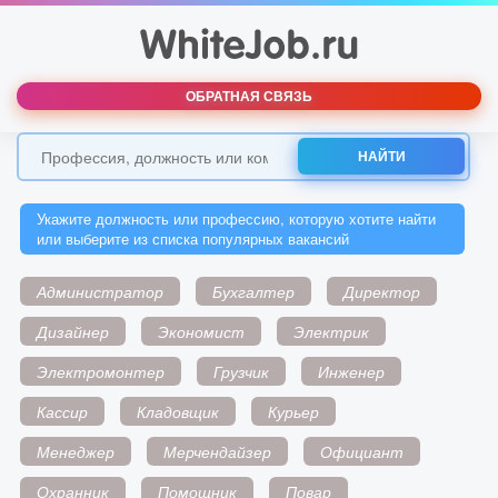
ОБРАТНАЯ СВЯЗЬ
НАЙТИ
Укажите должность или профессию, которую хотите найти
или выберите из списка популярных вакансий
Администратор
Бухгалтер
Директор
Дизайнер
Экономист
Электрик
Электромонтер
Грузчик
Инженер
Кассир
Кладовщик
Курьер
Менеджер
Мерчендайзер
Официант
Охранник
Помощник
Повар