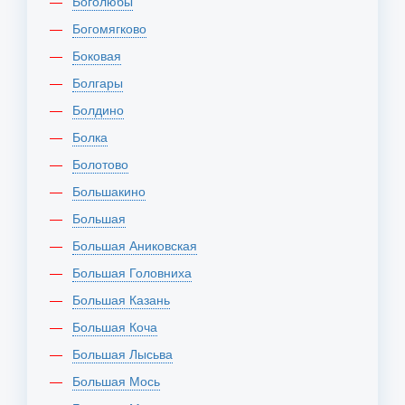
Боголюбы
Богомягково
Боковая
Болгары
Болдино
Болка
Болотово
Большакино
Большая
Большая Аниковская
Большая Головниха
Большая Казань
Большая Коча
Большая Лысьва
Большая Мось