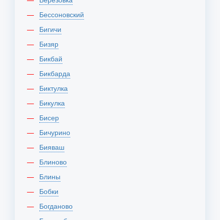
Бессоновский
Бигичи
Бизяр
Бикбай
Бикбарда
Биктулка
Бикулка
Бисер
Бичурино
Бияваш
Блиново
Блины
Бобки
Богданово