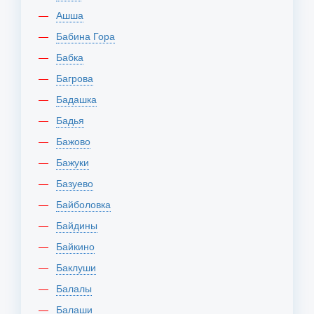
Ашша
Бабина Гора
Бабка
Багрова
Бадашка
Бадья
Бажово
Бажуки
Базуево
Байболовка
Байдины
Байкино
Баклуши
Балалы
Балаши