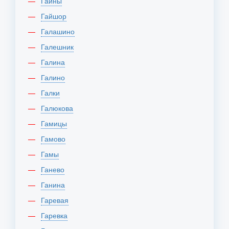
Гайны
Гайшор
Галашино
Галешник
Галина
Галино
Галки
Галюкова
Гамицы
Гамово
Гамы
Ганево
Ганина
Гаревая
Гаревка