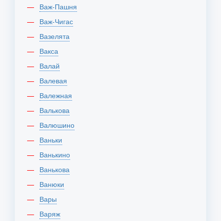
Важ-Пашня
Важ-Чигас
Вазелята
Вакса
Валай
Валевая
Валежная
Валькова
Валюшино
Ваньки
Ванькино
Ванькова
Ванюки
Вары
Варяж