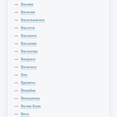
Васева
Васенки
Васильевское
Вассята
Васькино
Васькова
Васюкова
Вахрино
Вачегино
Вая
Вдовино
Вежайка
Векошинка
Велва-База
Велс