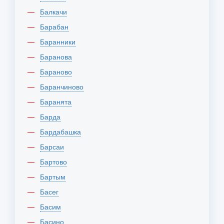
Балкачи
Барабан
Баранники
Баранова
Бараново
Баранчиново
Баранята
Барда
Бардабашка
Барсаи
Бартово
Бартым
Басег
Басим
Басино