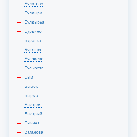
Булатово
Булдыри
Булдырья
Бурдино
Буренка
Бурлова
Буслаева
Бусырята
Бым
Бымок
Бырма
Быстрая
Быстрый
Бычина
Ваганова