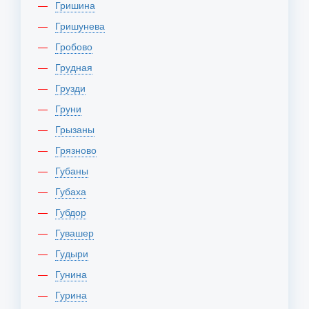
Гришина
Гришунева
Гробово
Грудная
Грузди
Груни
Грызаны
Грязново
Губаны
Губаха
Губдор
Гувашер
Гудыри
Гунина
Гурина