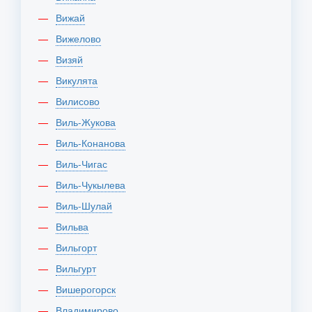
Вижай
Вижелово
Визяй
Викулята
Вилисово
Виль-Жукова
Виль-Конанова
Виль-Чигас
Виль-Чукылева
Виль-Шулай
Вильва
Вильгорт
Вильгурт
Вишерогорск
Владимирово