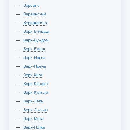
Вереино
Вереинский
Верещагино
Верх-Бияваш
Верх-Буждом
Верх-Емаш
Верх-Иньва
Верх-Ирень
Верх-Кига
Верх-Кондас
Верх-Култым
Верх-Лель
Верх-Лысьва
Верх-Мега
Верх-Потка