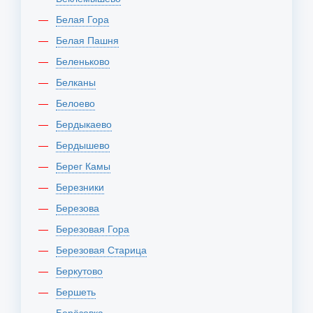
Белая Гора
Белая Пашня
Беленьково
Белканы
Белоево
Бердыкаево
Бердышево
Берег Камы
Березники
Березова
Березовая Гора
Березовая Старица
Беркутово
Бершеть
Берёзовка