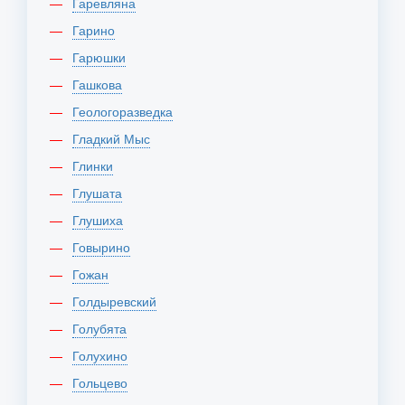
Гаревляна
Гарино
Гарюшки
Гашкова
Геологоразведка
Гладкий Мыс
Глинки
Глушата
Глушиха
Говырино
Гожан
Голдыревский
Голубята
Голухино
Гольцево