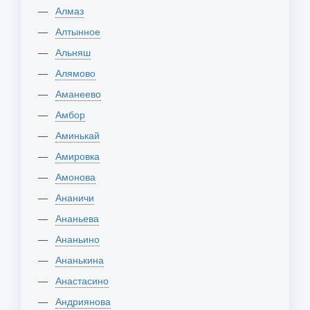
Алмаз
Алтынное
Альняш
Алямово
Аманеево
Амбор
Аминькай
Амировка
Амонова
Ананичи
Ананьева
Ананьино
Ананькина
Анастасино
Андриянова