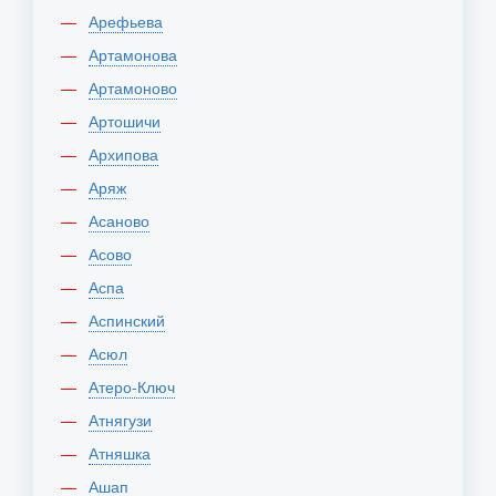
Арефьева
Артамонова
Артамоново
Артошичи
Архипова
Аряж
Асаново
Асово
Аспа
Аспинский
Асюл
Атеро-Ключ
Атнягузи
Атняшка
Ашап