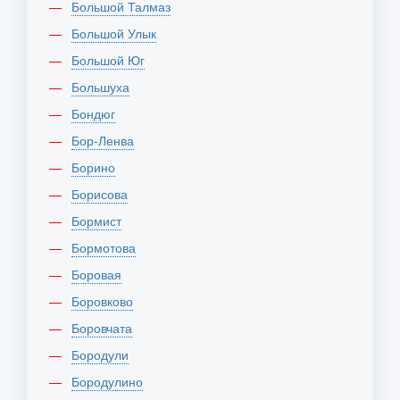
Большой Талмаз
Большой Улык
Большой Юг
Большуха
Бондюг
Бор-Ленва
Борино
Борисова
Бормист
Бормотова
Боровая
Боровково
Боровчата
Бородули
Бородулино