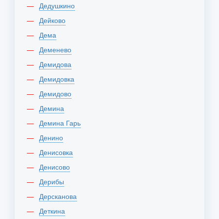
Дедушкино
Дейково
Дема
Деменево
Демидова
Демидовка
Демидово
Демина
Демина Гарь
Денино
Денисовка
Денисово
Дерибы
Дерсканова
Деткина