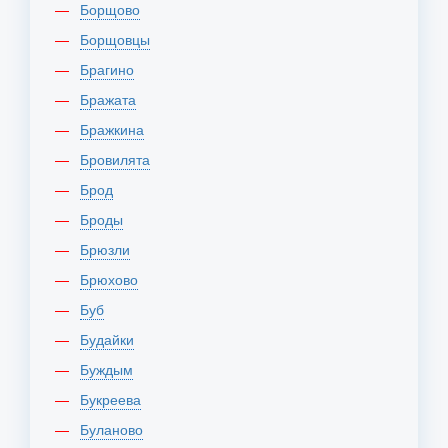
Борщово
Борщовцы
Брагино
Бражата
Бражкина
Бровилята
Брод
Броды
Брюзли
Брюхово
Буб
Будайки
Буждым
Букреева
Буланово