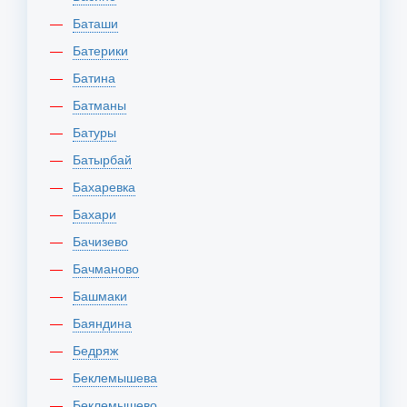
Баташи
Батерики
Батина
Батманы
Батуры
Батырбай
Бахаревка
Бахари
Бачизево
Бачманово
Башмаки
Баяндина
Бедряж
Беклемышева
Беклемышево