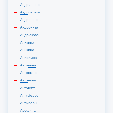
Андрияново
Андроновка
Андроново
Андронята
Андрюково
Аникина
Аникино
Анисимово
Антипина
Антонково
Антонова
Антонята
Антуфьево
Антыбары
Арефина