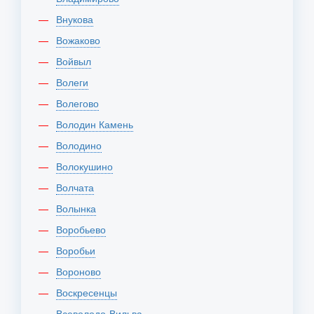
Внукова
Вожаково
Войвыл
Волеги
Волегово
Володин Камень
Володино
Волокушино
Волчата
Волынка
Воробьево
Воробьи
Вороново
Воскресенцы
Всеволодо-Вильва