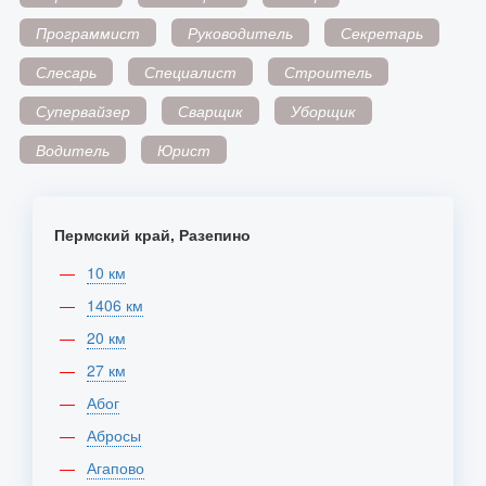
Программист
Руководитель
Секретарь
Слесарь
Специалист
Строитель
Супервайзер
Сварщик
Уборщик
Водитель
Юрист
Пермский край, Разепино
10 км
1406 км
20 км
27 км
Абог
Абросы
Агапово