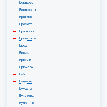
Борщово
Борщовцы
Брагино
Бражата
Бражкина
Бровилята
Брод
Броды
Брюзли
Брюхово
Буб
Будайки
Буждым
Букреева
Буланово