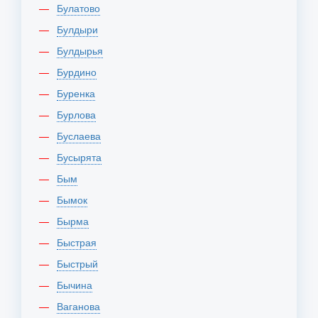
Булатово
Булдыри
Булдырья
Бурдино
Буренка
Бурлова
Буслаева
Бусырята
Бым
Бымок
Бырма
Быстрая
Быстрый
Бычина
Ваганова