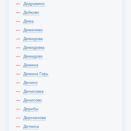
Дедушкино
Дейково
Дема
Деменево
Демидова
Демидовка
Демидово
Демина
Демина Гарь
Денино
Денисовка
Денисово
Дерибы
Дерсканова
Деткина