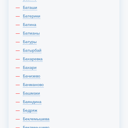
Баташи
Батерики
Батина
Батманы
Батуры
Батырбай
Бахаревка
Бахари
Бачизево
Бачманово
Башмаки
Баяндина
Бедряж
Беклемышева
Беклемышево