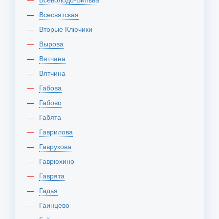
Всесвятская
Вторые Ключики
Вырова
Вятчана
Вятчина
Габова
Габово
Габята
Гаврилова
Гаврукова
Гаврюхино
Гаврята
Гадья
Гаинцево