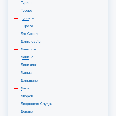
Гурино
Гусево
Гуслята
Гырова
Д/о Сокол
Данилов Луг
Данилово
Данино
Данихино
Даньки
Даньшина
Даси
Дворец
Дворцовая Слудка
Девина