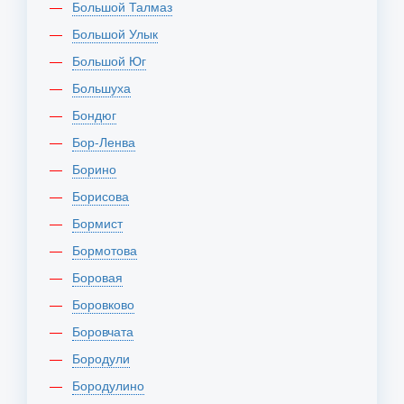
Большой Талмаз
Большой Улык
Большой Юг
Большуха
Бондюг
Бор-Ленва
Борино
Борисова
Бормист
Бормотова
Боровая
Боровково
Боровчата
Бородули
Бородулино