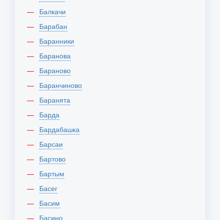
Балкачи
Барабан
Баранники
Баранова
Бараново
Баранчиново
Баранята
Барда
Бардабашка
Барсаи
Бартово
Бартым
Басег
Басим
Басино