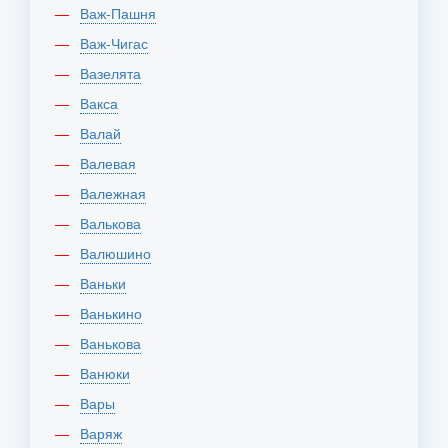
Важ-Пашня
Важ-Чигас
Вазелята
Вакса
Валай
Валевая
Валежная
Валькова
Валюшино
Ваньки
Ванькино
Ванькова
Ванюки
Вары
Варяж