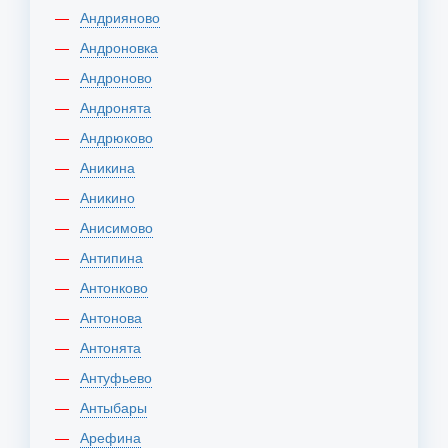
Андрияново
Андроновка
Андроново
Андронята
Андрюково
Аникина
Аникино
Анисимово
Антипина
Антонково
Антонова
Антонята
Антуфьево
Антыбары
Арефина