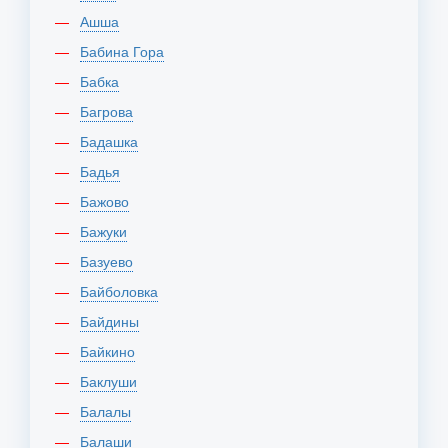
Ашша
Бабина Гора
Бабка
Багрова
Бадашка
Бадья
Бажово
Бажуки
Базуево
Байболовка
Байдины
Байкино
Баклуши
Балалы
Балаши