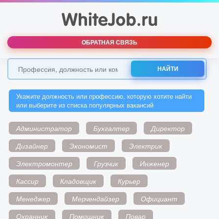
ОБРАТНАЯ СВЯЗЬ
НАЙТИ
Укажите должность или профессию, которую хотите найти
или выберите из списка популярных вакансий
Администратор
Бухгалтер
Директор
Дизайнер
Экономист
Электрик
Электромонтер
Грузчик
Инженер
Кассир
Кладовщик
Курьер
Менеджер
Мерчендайзер
Официант
Охранник
Помощник
Повар