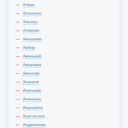
Алмаз
Алтынное
Альняш
Алямово
Аманеево
Амбор
Аминькай
Амировка
Амонова
Ананичи
Ананьева
Ананьино
Ананькина
Анастасино
Андриянова