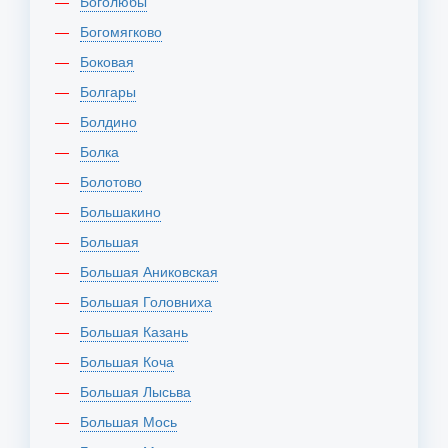
Боголюбы
Богомягково
Боковая
Болгары
Болдино
Болка
Болотово
Большакино
Большая
Большая Аниковская
Большая Головниха
Большая Казань
Большая Коча
Большая Лысьва
Большая Мось