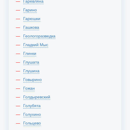
Гаревляна
Гарино
Гарюшки
Гашкова
Геологоразведка
Гладкий Мыс
Глинки
Глушата
Глушиха
Говырино
Гожан
Голдыревский
Голубята
Голухино
Гольцево