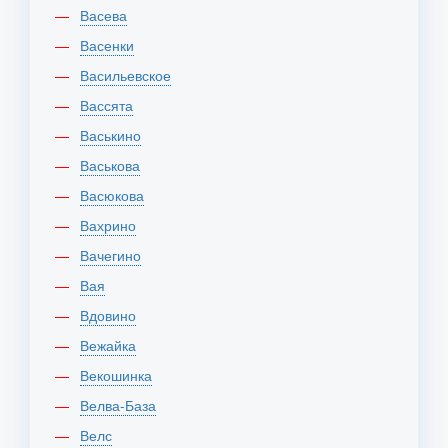
Васева
Васенки
Васильевское
Вассята
Васькино
Васькова
Васюкова
Вахрино
Вачегино
Вая
Вдовино
Вежайка
Векошинка
Велва-База
Велс