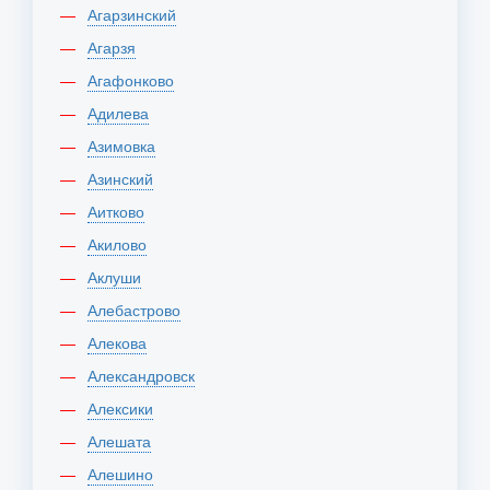
Агарзинский
Агарзя
Агафонково
Адилева
Азимовка
Азинский
Аитково
Акилово
Аклуши
Алебастрово
Алекова
Александровск
Алексики
Алешата
Алешино