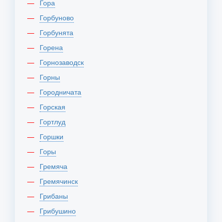
Гора
Горбуново
Горбунята
Горена
Горнозаводск
Горны
Городничата
Горская
Гортлуд
Горшки
Горы
Гремяча
Гремячинск
Грибаны
Грибушино