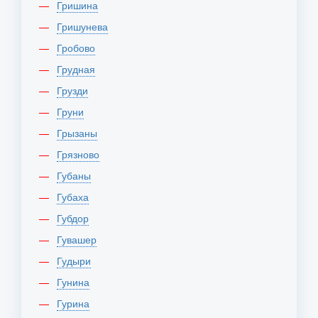
Гришина
Гришунева
Гробово
Грудная
Грузди
Груни
Грызаны
Грязново
Губаны
Губаха
Губдор
Гувашер
Гудыри
Гунина
Гурина