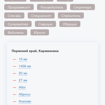
Программист
Руководитель
Секретарь
Слесарь
Специалист
Строитель
Супервайзер
Сварщик
Уборщик
Водитель
Юрист
Пермский край, Кармановка
10 км
1406 км
20 км
27 км
Абог
Абросы
Агапово