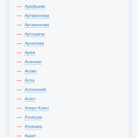
Арефьева
Артамонова
Артамоново
Артошичи
Архипова
Аряж
Асаново
Асово
Аспа
Аспинский
Асюл
Атеро-Ключ
Атнягузи
Атняшка
Ашап