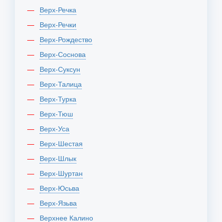
Верх-Речка
Верх-Речки
Верх-Рождество
Верх-Соснова
Верх-Суксун
Верх-Талица
Верх-Турка
Верх-Тюш
Верх-Уса
Верх-Шестая
Верх-Шлык
Верх-Шуртан
Верх-Юсьва
Верх-Язьва
Верхнее Калино