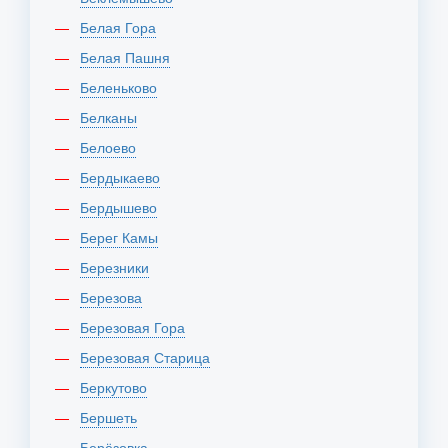
Белая Гора
Белая Пашня
Беленьково
Белканы
Белоево
Бердыкаево
Бердышево
Берег Камы
Березники
Березова
Березовая Гора
Березовая Старица
Беркутово
Бершеть
Берёзовка