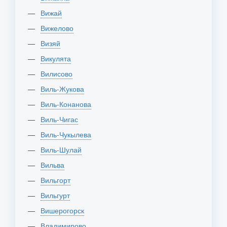
Вижай
Вижелово
Визяй
Викулята
Вилисово
Виль-Жукова
Виль-Конанова
Виль-Чигас
Виль-Чукылева
Виль-Шулай
Вильва
Вильгорт
Вильгурт
Вишерогорск
Владимирово