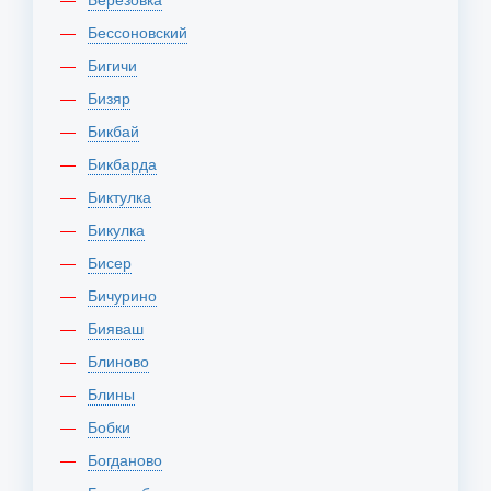
Бессоновский
Бигичи
Бизяр
Бикбай
Бикбарда
Биктулка
Бикулка
Бисер
Бичурино
Бияваш
Блиново
Блины
Бобки
Богданово