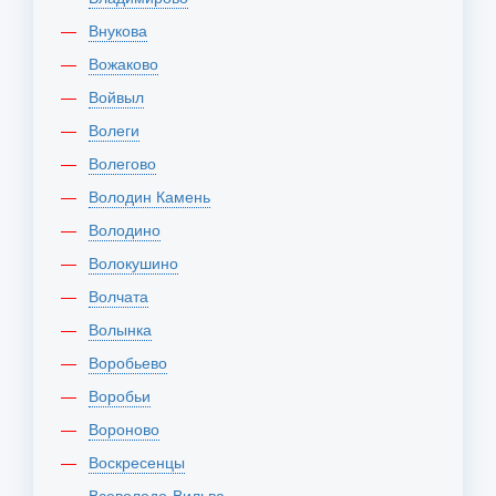
Внукова
Вожаково
Войвыл
Волеги
Волегово
Володин Камень
Володино
Волокушино
Волчата
Волынка
Воробьево
Воробьи
Вороново
Воскресенцы
Всеволодо-Вильва