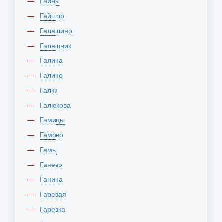
Гайны
Гайшор
Галашино
Галешник
Галина
Галино
Галки
Галюкова
Гамицы
Гамово
Гамы
Ганево
Ганина
Гаревая
Гаревка