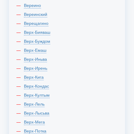
Вереино
Вереинский
Верещагино
Верх-Бияваш
Верх-Буждом
Верх-Емаш
Верх-Иньва
Верх-Ирень
Верх-Кига
Верх-Кондас
Верх-Култым
Верх-Лель
Верх-Лысьва
Верх-Мега
Верх-Потка