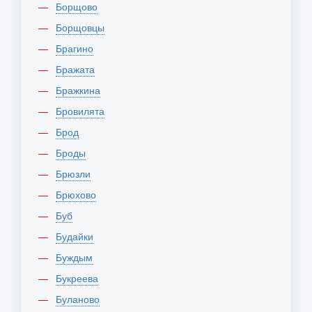
Борщово
Борщовцы
Брагино
Бражата
Бражкина
Бровилята
Брод
Броды
Брюзли
Брюхово
Буб
Будайки
Буждым
Букреева
Буланово