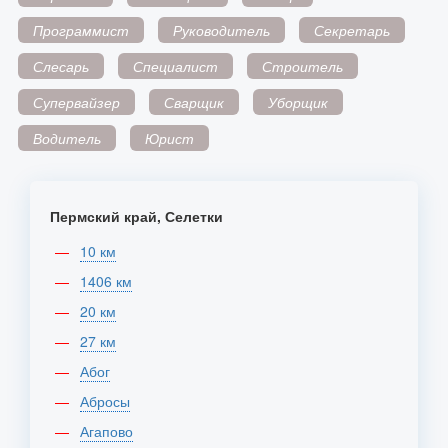
Программист
Руководитель
Секретарь
Слесарь
Специалист
Строитель
Супервайзер
Сварщик
Уборщик
Водитель
Юрист
Пермский край, Селетки
10 км
1406 км
20 км
27 км
Абог
Абросы
Агапово