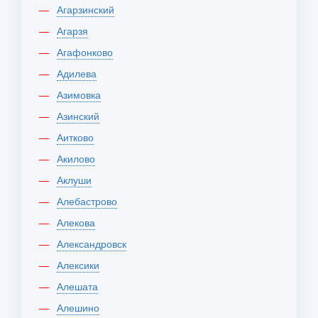
Агарзинский
Агарзя
Агафонково
Адилева
Азимовка
Азинский
Аитково
Акилово
Аклуши
Алебастрово
Алекова
Александровск
Алексики
Алешата
Алешино