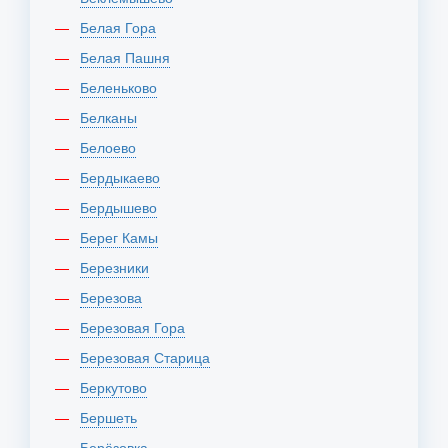
Белая Гора
Белая Пашня
Беленьково
Белканы
Белоево
Бердыкаево
Бердышево
Берег Камы
Березники
Березова
Березовая Гора
Березовая Старица
Беркутово
Бершеть
Берёзовка