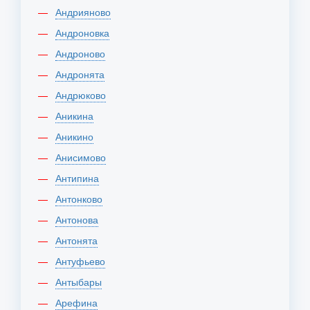
Андрияново
Андроновка
Андроново
Андронята
Андрюково
Аникина
Аникино
Анисимово
Антипина
Антонково
Антонова
Антонята
Антуфьево
Антыбары
Арефина