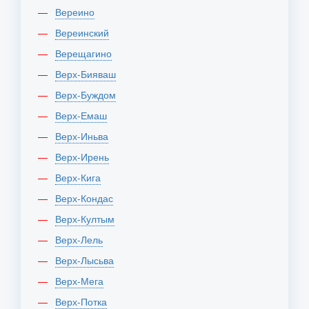
Вереино
Вереинский
Верещагино
Верх-Бияваш
Верх-Буждом
Верх-Емаш
Верх-Иньва
Верх-Ирень
Верх-Кига
Верх-Кондас
Верх-Култым
Верх-Лель
Верх-Лысьва
Верх-Мега
Верх-Потка