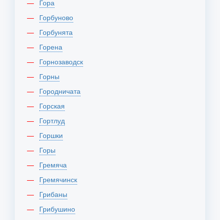
Гора
Горбуново
Горбунята
Горена
Горнозаводск
Горны
Городничата
Горская
Гортлуд
Горшки
Горы
Гремяча
Гремячинск
Грибаны
Грибушино