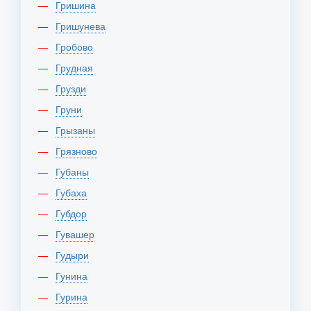
Гришина
Гришунева
Гробово
Грудная
Грузди
Груни
Грызаны
Грязново
Губаны
Губаха
Губдор
Гувашер
Гудыри
Гунина
Гурина