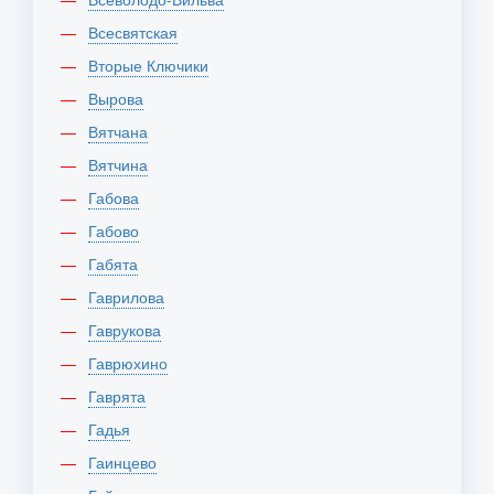
Всесвятская
Вторые Ключики
Вырова
Вятчана
Вятчина
Габова
Габово
Габята
Гаврилова
Гаврукова
Гаврюхино
Гаврята
Гадья
Гаинцево