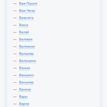
Важ-Пашня
Важ-Чигас
Вазелята
Вакса
Валай
Валевая
Валежная
Валькова
Валюшино
Ваньки
Ванькино
Ванькова
Ванюки
Вары
Варяж