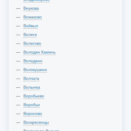
Внукова
Вожаково
Войвыл
Волеги
Волегово
Володин Камень
Володино
Волокушино
Волчата
Волынка
Воробьево
Воробьи
Вороново
Воскресенцы
Всеволодо-Вильва