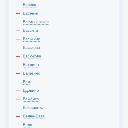
Васева
Васенки
Васильевское
Вассята
Васькино
Васькова
Васюкова
Вахрино
Вачегино
Вая
Вдовино
Вежайка
Векошинка
Велва-База
Велс