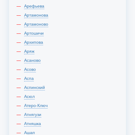
Арефьева
Артамонова
Артамоново
Артошичи
Архипова
Аряж
Асаново
Асово
Аспа
Аспинский
Асюл
Атеро-Ключ
Атнягузи
Атняшка
Ашап