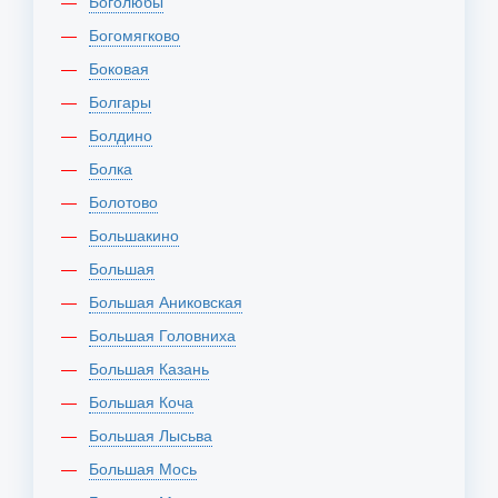
Боголюбы
Богомягково
Боковая
Болгары
Болдино
Болка
Болотово
Большакино
Большая
Большая Аниковская
Большая Головниха
Большая Казань
Большая Коча
Большая Лысьва
Большая Мось