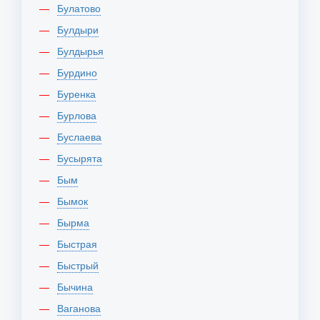
Булатово
Булдыри
Булдырья
Бурдино
Буренка
Бурлова
Буслаева
Бусырята
Бым
Бымок
Бырма
Быстрая
Быстрый
Бычина
Ваганова