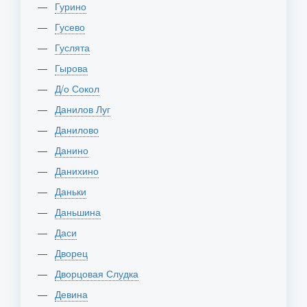
Гурино
Гусево
Гуслята
Гырова
Д/о Сокол
Данилов Луг
Данилово
Данино
Данихино
Даньки
Даньшина
Даси
Дворец
Дворцовая Слудка
Девина