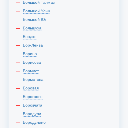
Большой Талмаз
Большой Улык
Большой Юг
Большуха
Бондюг
Бор-Ленва
Борино
Борисова
Бормист
Бормотова
Боровая
Боровково
Боровчата
Бородули
Бородулино