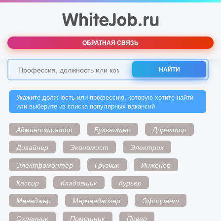
ОБРАТНАЯ СВЯЗЬ
НАЙТИ
Укажите должность или профессию, которую хотите найти
или выберите из списка популярных вакансий
Администратор
Бухгалтер
Директор
Дизайнер
Экономист
Электрик
Электромонтер
Грузчик
Инженер
Кассир
Кладовщик
Курьер
Менеджер
Мерчендайзер
Официант
Охранник
Помощник
Повар