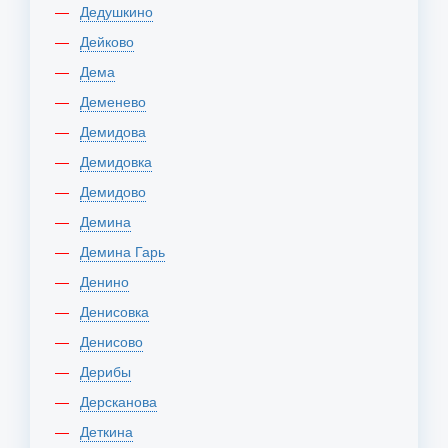
Дедушкино
Дейково
Дема
Деменево
Демидова
Демидовка
Демидово
Демина
Демина Гарь
Денино
Денисовка
Денисово
Дерибы
Дерсканова
Деткина