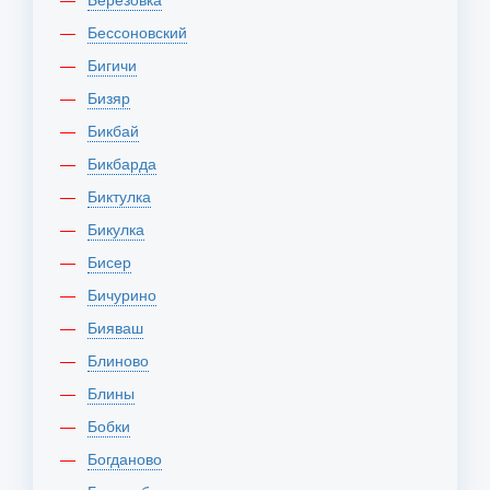
Бессоновский
Бигичи
Бизяр
Бикбай
Бикбарда
Биктулка
Бикулка
Бисер
Бичурино
Бияваш
Блиново
Блины
Бобки
Богданово