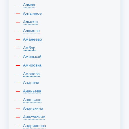
Алмаз
Алтынное
Альняш
Алямово
Аманеево
Амбор
Аминькай
Амировка
Амонова
Ананичи
Ананьева
Ананьино
Ананькина
Анастасино
Андриянова