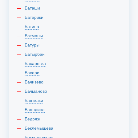
Баташи
Батерики
Батина
Батманы
Батуры
Батырбай
Бахаревка
Бахари
Бачизево
Бачманово
Башмаки
Баяндина
Бедряж
Беклемышева
Беклемышево