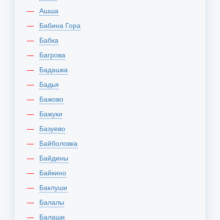
Ашша
Бабина Гора
Бабка
Багрова
Бадашка
Бадья
Бажово
Бажуки
Базуево
Байболовка
Байдины
Байкино
Баклуши
Балалы
Балаши