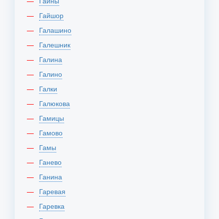
Гайны
Гайшор
Галашино
Галешник
Галина
Галино
Галки
Галюкова
Гамицы
Гамово
Гамы
Ганево
Ганина
Гаревая
Гаревка