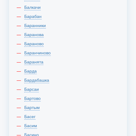
Балкачи
Барабан
Баранники
Баранова
Бараново
Баранчиново
Баранята
Барда
Бардабашка
Барсаи
Бартово
Бартым
Басег
Басим
Басино