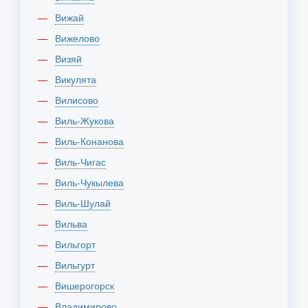
Вижай
Вижелово
Визяй
Викулята
Вилисово
Виль-Жукова
Виль-Конанова
Виль-Чигас
Виль-Чукылева
Виль-Шулай
Вильва
Вильгорт
Вильгурт
Вишерогорск
Владимирово