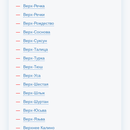
Верх-Речка
Верх-Речки
Верх-Рождество
Верх-Соснова
Верх-Суксун
Верх-Талица
Верх-Турка
Верх-Тюш
Верх-Уса
Верх-Шестая
Верх-Шлык
Верх-Шуртан
Верх-Юсьва
Верх-Язьва
Верхнее Калино