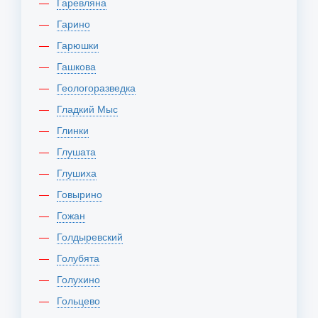
Гаревляна
Гарино
Гарюшки
Гашкова
Геологоразведка
Гладкий Мыс
Глинки
Глушата
Глушиха
Говырино
Гожан
Голдыревский
Голубята
Голухино
Гольцево