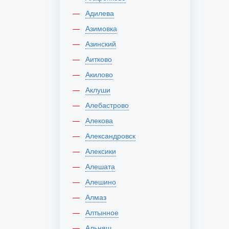
Адилева
Азимовка
Азинский
Аитково
Акилово
Аклуши
Алебастрово
Алекова
Александровск
Алексики
Алешата
Алешино
Алмаз
Алтынное
Альняш