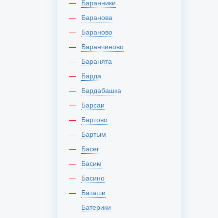
Баранники
Баранова
Бараново
Баранчиново
Баранята
Барда
Бардабашка
Барсаи
Бартово
Бартым
Басег
Басим
Басино
Баташи
Батерики