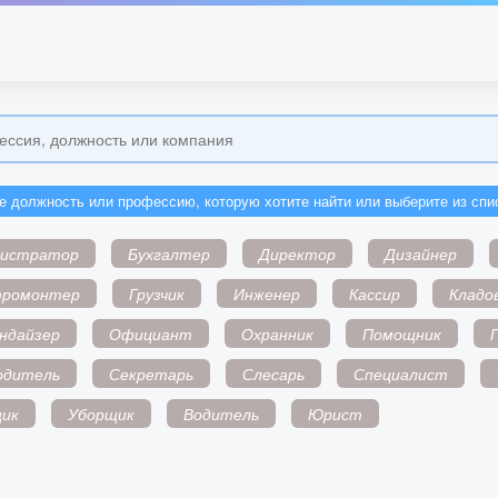
е должность или профессию, которую хотите найти или выберите из спи
нистратор
Бухгалтер
Директор
Дизайнер
тромонтер
Грузчик
Инженер
Кассир
Кладо
ндайзер
Официант
Охранник
Помощник
одитель
Секретарь
Слесарь
Специалист
ик
Уборщик
Водитель
Юрист