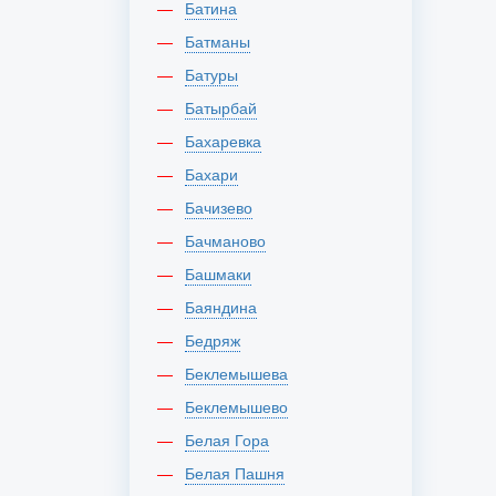
Батина
Батманы
Батуры
Батырбай
Бахаревка
Бахари
Бачизево
Бачманово
Башмаки
Баяндина
Бедряж
Беклемышева
Беклемышево
Белая Гора
Белая Пашня