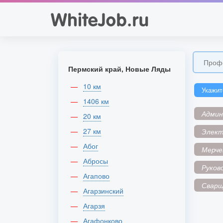
Пермский край, Новые Ляды
10 км
Укажит
1406 км
Адми
20 км
27 км
Элек
Абог
Мерче
Абросы
Руков
Агапово
Сварщ
Агарзинский
Агарзя
Агафонково