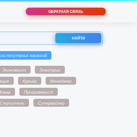
ОБРАТНАЯ СВЯЗЬ
НАЙТИ
ска популярных вакансий
Экономист
Электрик
вщик
Курьер
Менеджер
Повар
Программист
Строитель
Супервайзер