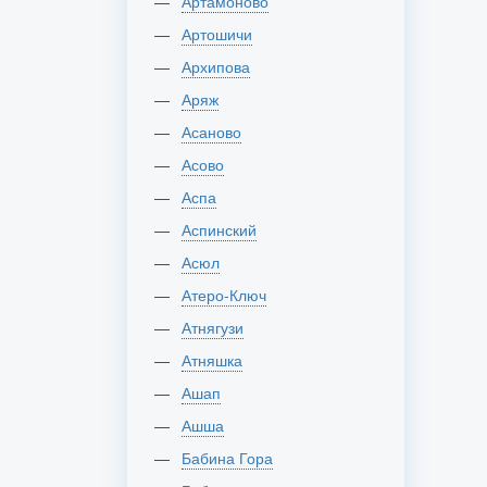
Артамоново
Артошичи
Архипова
Аряж
Асаново
Асово
Аспа
Аспинский
Асюл
Атеро-Ключ
Атнягузи
Атняшка
Ашап
Ашша
Бабина Гора