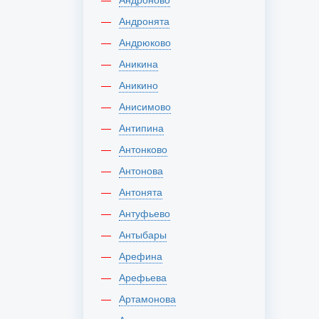
Андронята
Андрюково
Аникина
Аникино
Анисимово
Антипина
Антонково
Антонова
Антонята
Антуфьево
Антыбары
Арефина
Арефьева
Артамонова