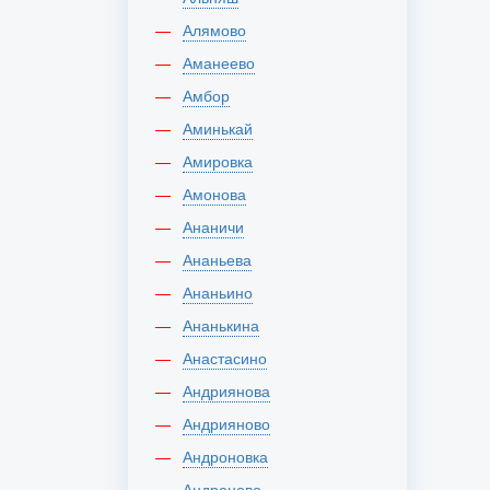
Алямово
Аманеево
Амбор
Аминькай
Амировка
Амонова
Ананичи
Ананьева
Ананьино
Ананькина
Анастасино
Андриянова
Андрияново
Андроновка
Андроново