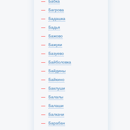
Бабка
Багрова
Бадашка
Бадья
Бажово
Бажуки
Базуево
Байболовка
Байдины
Байкино
Баклуши
Балалы
Балаши
Балкачи
Барабан