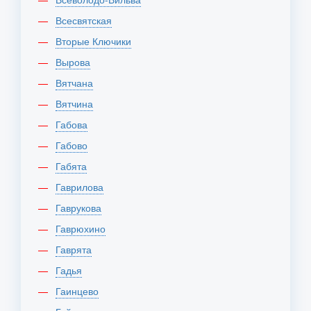
Всесвятская
Вторые Ключики
Вырова
Вятчана
Вятчина
Габова
Габово
Габята
Гаврилова
Гаврукова
Гаврюхино
Гаврята
Гадья
Гаинцево