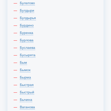
Булатово
Булдыри
Булдырья
Бурдино
Буренка
Бурлова
Буслаева
Бусырята
Бым
Бымок
Бырма
Быстрая
Быстрый
Бычина
Ваганова