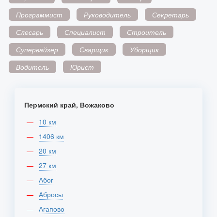
Программист
Руководитель
Секретарь
Слесарь
Специалист
Строитель
Супервайзер
Сварщик
Уборщик
Водитель
Юрист
Пермский край, Вожаково
10 км
1406 км
20 км
27 км
Абог
Абросы
Агапово