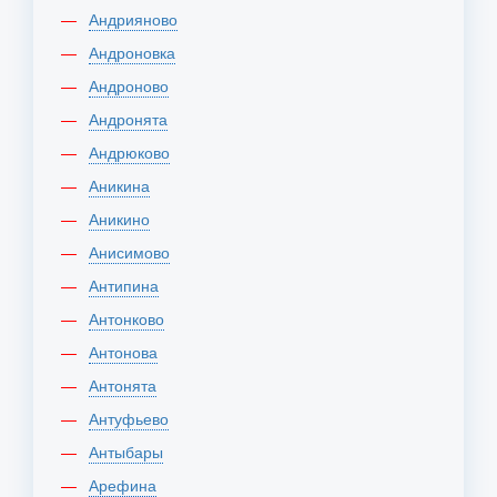
Андрияново
Андроновка
Андроново
Андронята
Андрюково
Аникина
Аникино
Анисимово
Антипина
Антонково
Антонова
Антонята
Антуфьево
Антыбары
Арефина