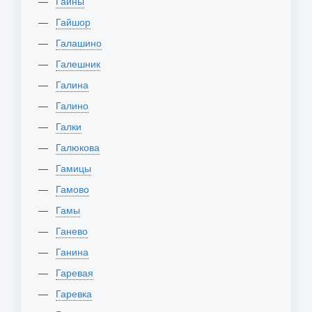
Гайны
Гайшор
Галашино
Галешник
Галина
Галино
Галки
Галюкова
Гамицы
Гамово
Гамы
Ганево
Ганина
Гаревая
Гаревка