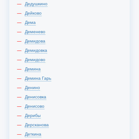
Дедушкино
Дейково
Дема
Деменево
Демидова
Демидовка
Демидово
Демина
Демина Гарь
Денино
Денисовка
Денисово
Дерибы
Дерсканова
Деткина