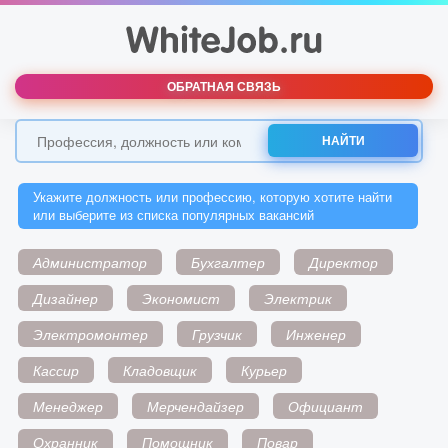
ОБРАТНАЯ СВЯЗЬ
НАЙТИ
Укажите должность или профессию, которую хотите найти
или выберите из списка популярных вакансий
Администратор
Бухгалтер
Директор
Дизайнер
Экономист
Электрик
Электромонтер
Грузчик
Инженер
Кассир
Кладовщик
Курьер
Менеджер
Мерчендайзер
Официант
Охранник
Помощник
Повар