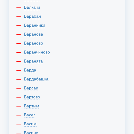
Балкачи
Барабан
Баранники
Баранова
Бараново
Баранчиново
Баранята
Барда
Бардабашка
Барсаи
Бартово
Бартым
Басег
Басим
Басино