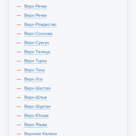
Верх-Речка
Верх-Речки
Верх-Рождество
Верх-Соснова
Верх-Суксун
Верх-Талица
Верх-Турка
Верх-Тюш
Верх-Уса
Верх-Шестая
Верх-Шлык
Верх-Шуртан
Верх-Юсьва
Верх-Язьва
Верхнее Калино