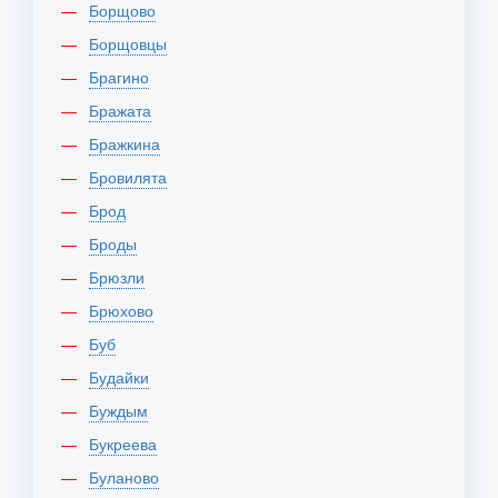
Борщово
Борщовцы
Брагино
Бражата
Бражкина
Бровилята
Брод
Броды
Брюзли
Брюхово
Буб
Будайки
Буждым
Букреева
Буланово