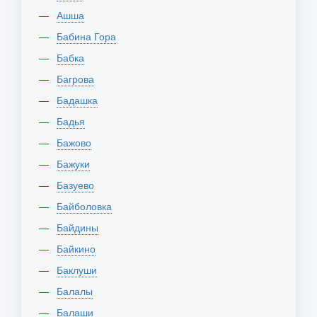
Ашша
Бабина Гора
Бабка
Багрова
Бадашка
Бадья
Бажово
Бажуки
Базуево
Байболовка
Байдины
Байкино
Баклуши
Балалы
Балаши