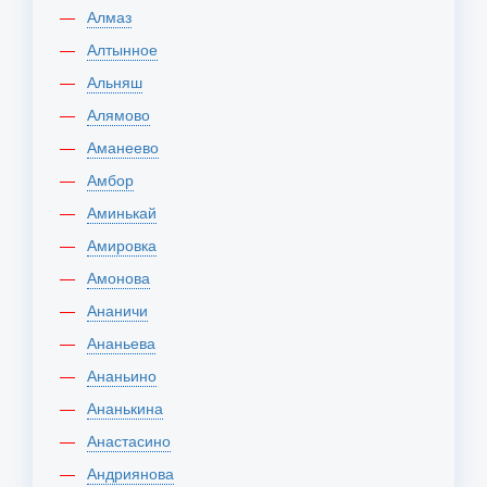
Алмаз
Алтынное
Альняш
Алямово
Аманеево
Амбор
Аминькай
Амировка
Амонова
Ананичи
Ананьева
Ананьино
Ананькина
Анастасино
Андриянова