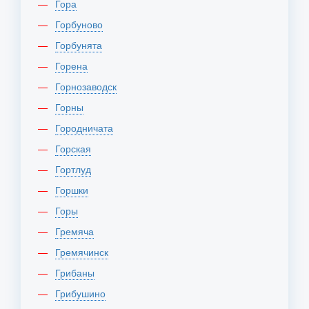
Гора
Горбуново
Горбунята
Горена
Горнозаводск
Горны
Городничата
Горская
Гортлуд
Горшки
Горы
Гремяча
Гремячинск
Грибаны
Грибушино