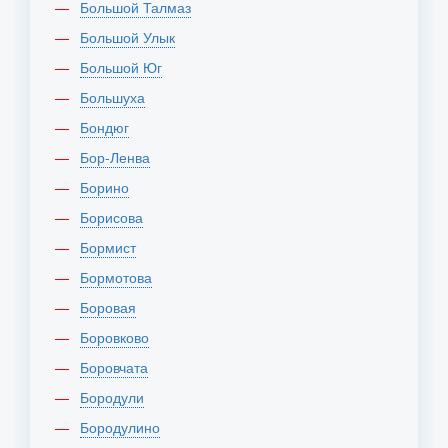
Большой Талмаз
Большой Улык
Большой Юг
Большуха
Бондюг
Бор-Ленва
Борино
Борисова
Бормист
Бормотова
Боровая
Боровково
Боровчата
Бородули
Бородулино