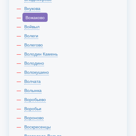
Внукова
Вожаково
Войвыл
Волеги
Волегово
Володин Камень
Володино
Волокушино
Волчата
Волынка
Воробьево
Воробьи
Вороново
Воскресенцы
Всеволодо-Вильва