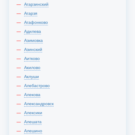
Агарзинский
Агарзя
Агафонково
Адилева
Азимовка
Азинский
Аитково
Акилово
Аклуши
Алебастрово
Алекова
Александровск
Алексики
Алешата
Алешино