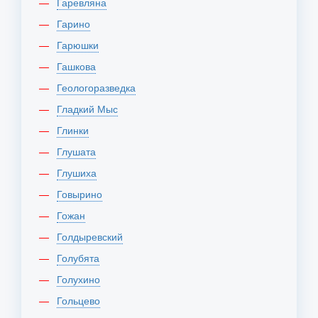
Гаревляна
Гарино
Гарюшки
Гашкова
Геологоразведка
Гладкий Мыс
Глинки
Глушата
Глушиха
Говырино
Гожан
Голдыревский
Голубята
Голухино
Гольцево