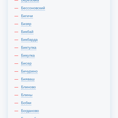
Бессоновский
Бигичи
Бизяр
Бикбай
Бикбарда
Биктулка
Бикулка
Бисер
Бичурино
Бияваш
Блиново
Блины
Бобки
Богданово