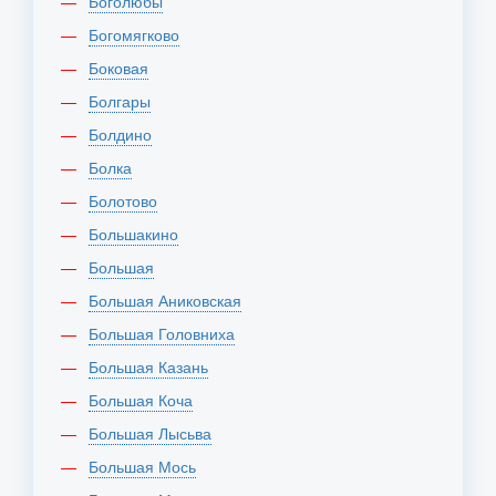
Боголюбы
Богомягково
Боковая
Болгары
Болдино
Болка
Болотово
Большакино
Большая
Большая Аниковская
Большая Головниха
Большая Казань
Большая Коча
Большая Лысьва
Большая Мось