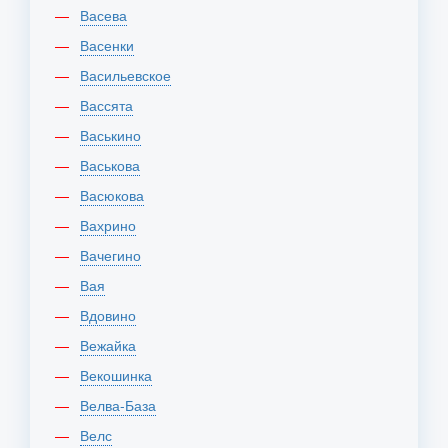
Васева
Васенки
Васильевское
Вассята
Васькино
Васькова
Васюкова
Вахрино
Вачегино
Вая
Вдовино
Вежайка
Векошинка
Велва-База
Велс