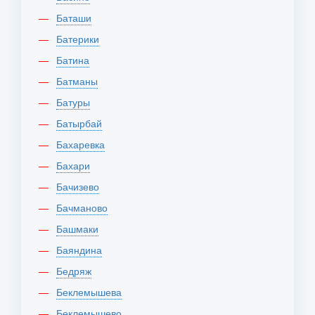
Баташи
Батерики
Батина
Батманы
Батуры
Батырбай
Бахаревка
Бахари
Бачизево
Бачманово
Башмаки
Баяндина
Бедряж
Беклемышева
Беклемышево