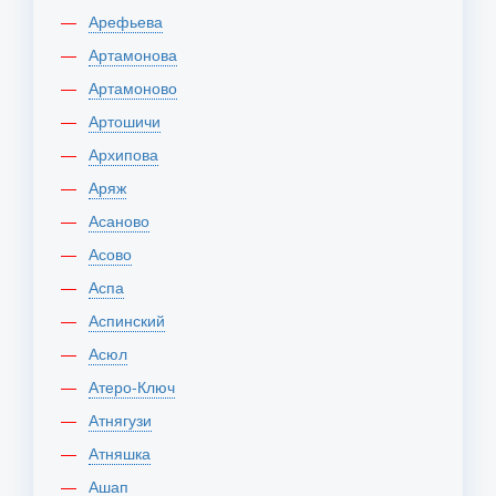
Арефьева
Артамонова
Артамоново
Артошичи
Архипова
Аряж
Асаново
Асово
Аспа
Аспинский
Асюл
Атеро-Ключ
Атнягузи
Атняшка
Ашап