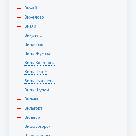
Вижай
Вижелово
Визяй
Викулята
Вилисово
Виль-Жукова
Виль-Конанова
Виль-Чигас
Виль-Чукылева
Виль-Шулай
Вильва
Вильгорт
Вильгурт
Вишерогорск
Владимирово