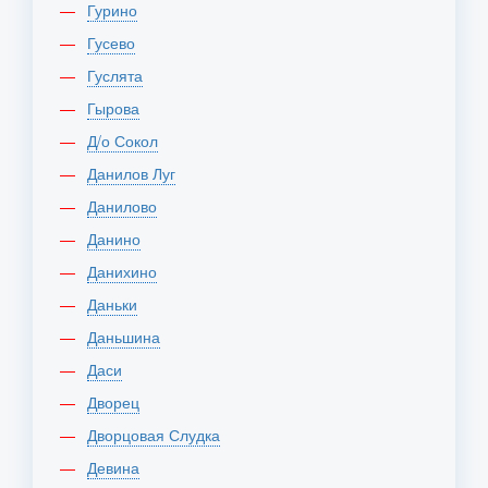
Гурино
Гусево
Гуслята
Гырова
Д/о Сокол
Данилов Луг
Данилово
Данино
Данихино
Даньки
Даньшина
Даси
Дворец
Дворцовая Слудка
Девина