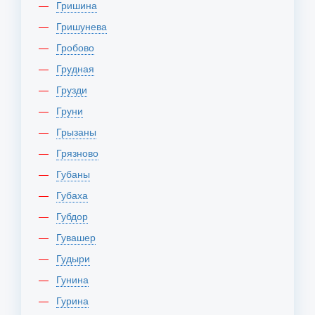
Гришина
Гришунева
Гробово
Грудная
Грузди
Груни
Грызаны
Грязново
Губаны
Губаха
Губдор
Гувашер
Гудыри
Гунина
Гурина