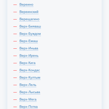
Вереино
Вереинский
Верещагино
Верх-Бияваш
Верх-Буждом
Верх-Емаш
Верх-Иньва
Верх-Ирень
Верх-Кига
Верх-Кондас
Верх-Култым
Верх-Лель
Верх-Лысьва
Верх-Мега
Верх-Потка