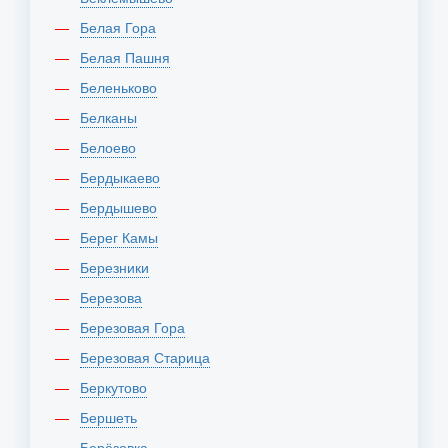
Белая Гора
Белая Пашня
Беленьково
Белканы
Белоево
Бердыкаево
Бердышево
Берег Камы
Березники
Березова
Березовая Гора
Березовая Старица
Беркутово
Бершеть
Берёзовка