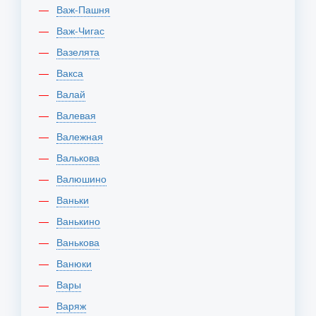
Важ-Пашня
Важ-Чигас
Вазелята
Вакса
Валай
Валевая
Валежная
Валькова
Валюшино
Ваньки
Ванькино
Ванькова
Ванюки
Вары
Варяж