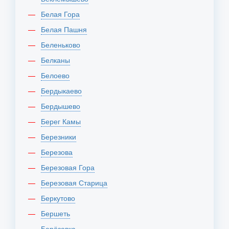
Белая Гора
Белая Пашня
Беленьково
Белканы
Белоево
Бердыкаево
Бердышево
Берег Камы
Березники
Березова
Березовая Гора
Березовая Старица
Беркутово
Бершеть
Берёзовка