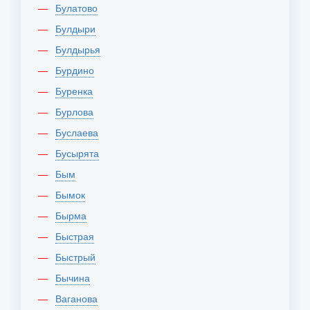
Булатово
Булдыри
Булдырья
Бурдино
Буренка
Бурлова
Буслаева
Бусырята
Бым
Бымок
Бырма
Быстрая
Быстрый
Бычина
Ваганова