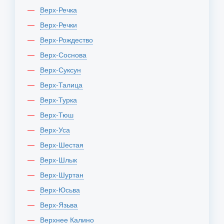
Верх-Речка
Верх-Речки
Верх-Рождество
Верх-Соснова
Верх-Суксун
Верх-Талица
Верх-Турка
Верх-Тюш
Верх-Уса
Верх-Шестая
Верх-Шлык
Верх-Шуртан
Верх-Юсьва
Верх-Язьва
Верхнее Калино