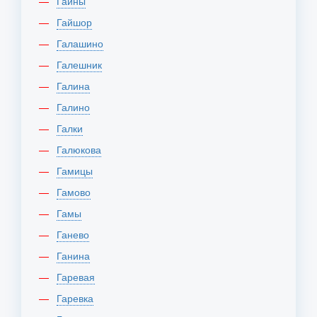
Гайны
Гайшор
Галашино
Галешник
Галина
Галино
Галки
Галюкова
Гамицы
Гамово
Гамы
Ганево
Ганина
Гаревая
Гаревка