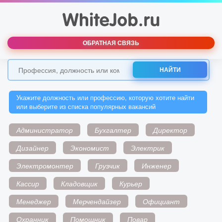
ОБРАТНАЯ СВЯЗЬ
НАЙТИ
Укажите должность или профессию, которую хотите найти
или выберите из списка популярных вакансий
Администратор
Бухгалтер
Директор
Дизайнер
Экономист
Электрик
Электромонтер
Грузчик
Инженер
Кассир
Кладовщик
Курьер
Менеджер
Мерчендайзер
Официант
Охранник
Помощник
Повар