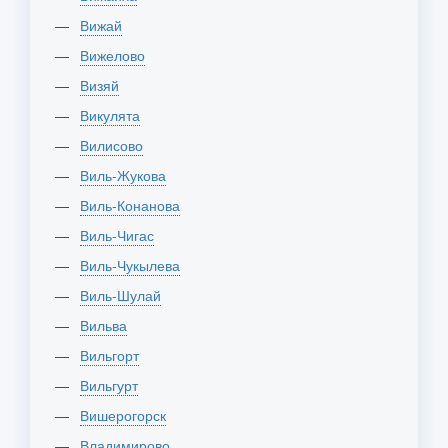
Вижай
Вижелово
Визяй
Викулята
Вилисово
Виль-Жукова
Виль-Конанова
Виль-Чигас
Виль-Чукылева
Виль-Шулай
Вильва
Вильгорт
Вильгурт
Вишерогорск
Владимирово