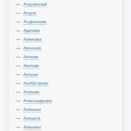
Агарзинский
Агарзя
Агафонково
Адилева
Азимовка
Азинский
Аитково
Акилово
Аклуши
Алебастрово
Алекова
Александровск
Алексики
Алешата
Алешино