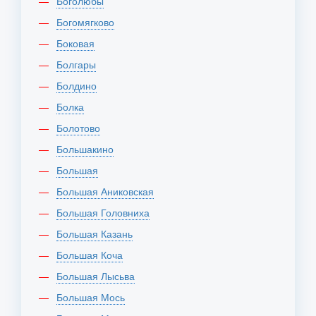
Боголюбы
Богомягково
Боковая
Болгары
Болдино
Болка
Болотово
Большакино
Большая
Большая Аниковская
Большая Головниха
Большая Казань
Большая Коча
Большая Лысьва
Большая Мось