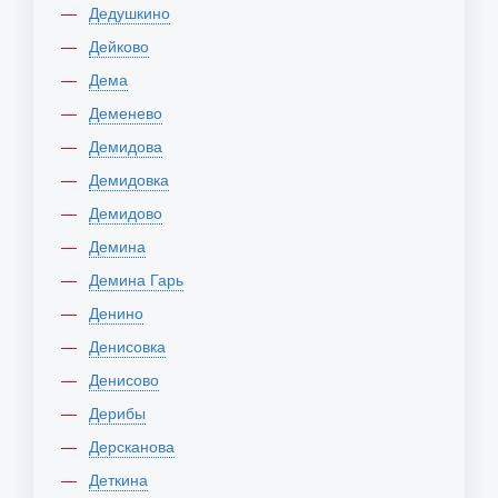
Дедушкино
Дейково
Дема
Деменево
Демидова
Демидовка
Демидово
Демина
Демина Гарь
Денино
Денисовка
Денисово
Дерибы
Дерсканова
Деткина