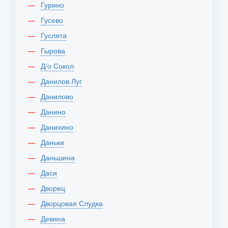
Гурино
Гусево
Гуслята
Гырова
Д/о Сокол
Данилов Луг
Данилово
Данино
Данихино
Даньки
Даньшина
Даси
Дворец
Дворцовая Слудка
Девина