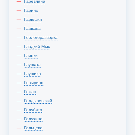
Гаревляна
Гарино
Гарюшки
Гашкова
Геологоразведка
Гладкий Мыс
Глинки
Глушата
Глушиха
Говырино
Гожан
Голдыревский
Голубята
Голухино
Гольцево