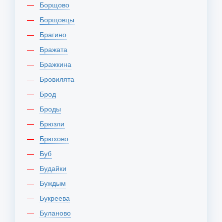
Борщово
Борщовцы
Брагино
Бражата
Бражкина
Бровилята
Брод
Броды
Брюзли
Брюхово
Буб
Будайки
Буждым
Букреева
Буланово