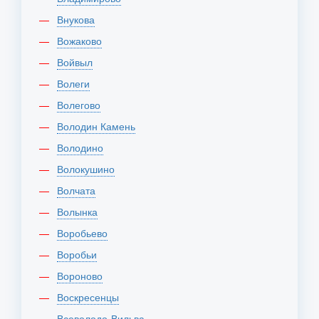
Внукова
Вожаково
Войвыл
Волеги
Волегово
Володин Камень
Володино
Волокушино
Волчата
Волынка
Воробьево
Воробьи
Вороново
Воскресенцы
Всеволодо-Вильва