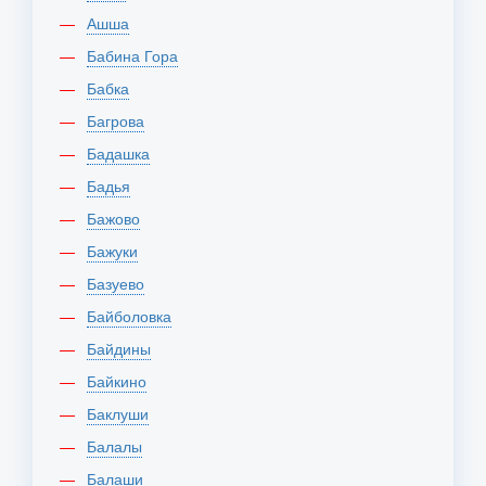
Ашша
Бабина Гора
Бабка
Багрова
Бадашка
Бадья
Бажово
Бажуки
Базуево
Байболовка
Байдины
Байкино
Баклуши
Балалы
Балаши