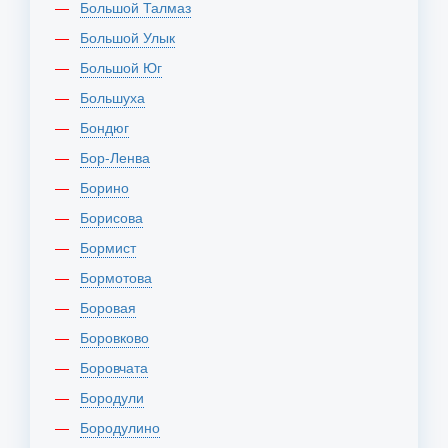
Большой Талмаз
Большой Улык
Большой Юг
Большуха
Бондюг
Бор-Ленва
Борино
Борисова
Бормист
Бормотова
Боровая
Боровково
Боровчата
Бородули
Бородулино