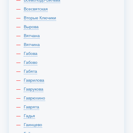
Всесвятская
Вторые Ключики
Вырова
Вятчана
Вятчина
Габова
Габово
Габята
Гаврилова
Гаврукова
Гаврюхино
Гаврята
Гадья
Гаинцево