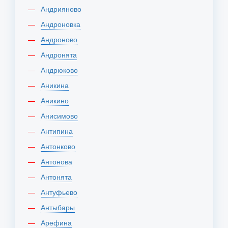
Андрияново
Андроновка
Андроново
Андронята
Андрюково
Аникина
Аникино
Анисимово
Антипина
Антонково
Антонова
Антонята
Антуфьево
Антыбары
Арефина