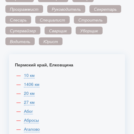
Программист
Руководитель
Секретарь
Слесарь
Специалист
Строитель
Супервайзер
Сварщик
Уборщик
Водитель
Юрист
Пермский край, Елковщина
10 км
1406 км
20 км
27 км
Абог
Абросы
Агапово