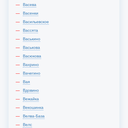
Васева
Васенки
Васильевское
Вассята
Васькино
Васькова
Васюкова
Вахрино
Вачегино
Вая
Вдовино
Вежайка
Векошинка
Велва-База
Велс