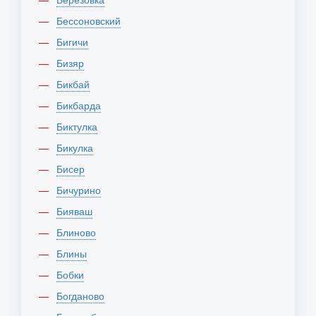
Бессоновский
Бигичи
Бизяр
Бикбай
Бикбарда
Биктулка
Бикулка
Бисер
Бичурино
Бияваш
Блиново
Блины
Бобки
Богданово