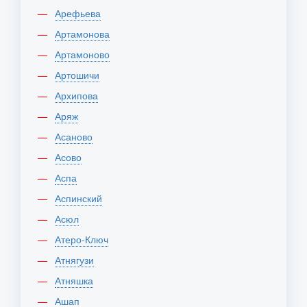
Арефьева
Артамонова
Артамоново
Артошичи
Архипова
Аряж
Асаново
Асово
Аспа
Аспинский
Асюл
Атеро-Ключ
Атнягузи
Атняшка
Ашап