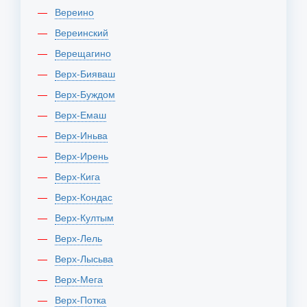
Вереино
Вереинский
Верещагино
Верх-Бияваш
Верх-Буждом
Верх-Емаш
Верх-Иньва
Верх-Ирень
Верх-Кига
Верх-Кондас
Верх-Култым
Верх-Лель
Верх-Лысьва
Верх-Мега
Верх-Потка