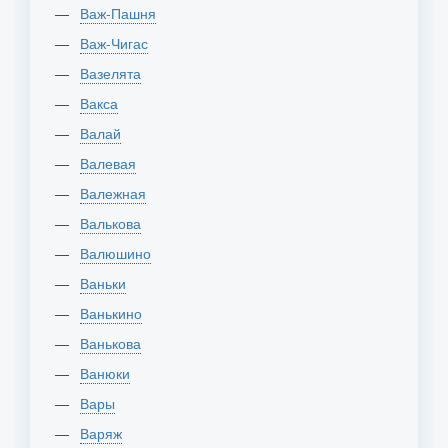
Важ-Пашня
Важ-Чигас
Вазелята
Вакса
Валай
Валевая
Валежная
Валькова
Валюшино
Ваньки
Ванькино
Ванькова
Ванюки
Вары
Варяж