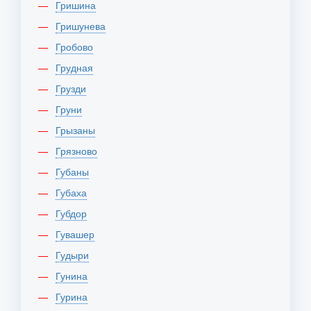
Гришина
Гришунева
Гробово
Грудная
Грузди
Груни
Грызаны
Грязново
Губаны
Губаха
Губдор
Гувашер
Гудыри
Гунина
Гурина