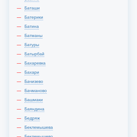
Баташи
Батерики
Батина
Батманы
Батуры
Батырбай
Бахаревка
Бахари
Бачизево
Бачманово
Башмаки
Баяндина
Бедряж
Беклемышева
Беклемышево