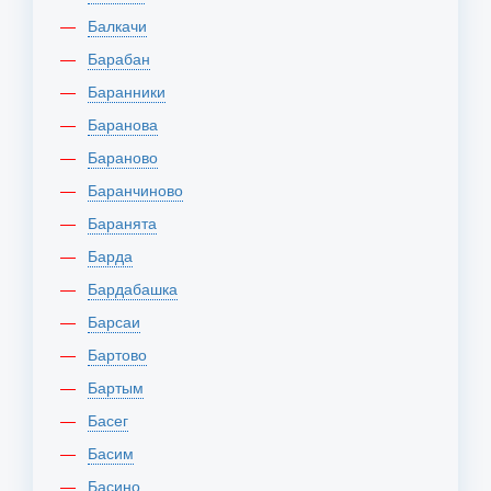
Балкачи
Барабан
Баранники
Баранова
Бараново
Баранчиново
Баранята
Барда
Бардабашка
Барсаи
Бартово
Бартым
Басег
Басим
Басино