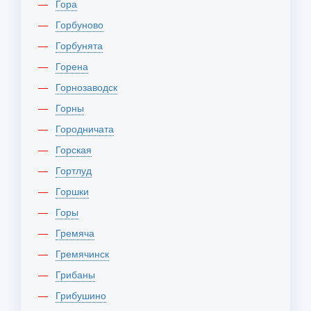
Гора
Горбуново
Горбунята
Горена
Горнозаводск
Горны
Городничата
Горская
Гортлуд
Горшки
Горы
Гремяча
Гремячинск
Грибаны
Грибушино