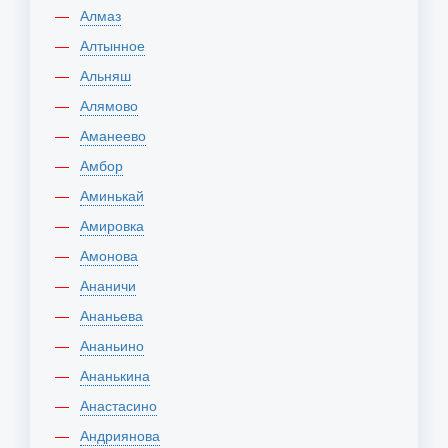
Алмаз
Алтынное
Альняш
Алямово
Аманеево
Амбор
Аминькай
Амировка
Амонова
Ананичи
Ананьева
Ананьино
Ананькина
Анастасино
Андриянова