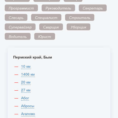
Программист
Руководитель
Секретарь
Слесарь
Специалист
Строитель
Супервайзер
Сварщик
Уборщик
Водитель
Юрист
Пермский край, Бым
10 км
1406 км
20 км
27 км
Абог
Абросы
Агапово