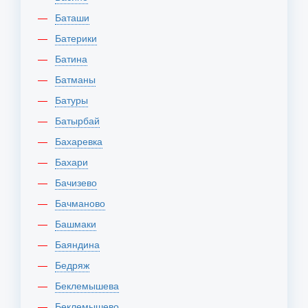
Баташи
Батерики
Батина
Батманы
Батуры
Батырбай
Бахаревка
Бахари
Бачизево
Бачманово
Башмаки
Баяндина
Бедряж
Беклемышева
Беклемышево