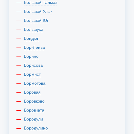
Большой Талмаз
Большой Улык
Большой Юг
Большуха
Бондюг
Бор-Ленва
Борино
Борисова
Бормист
Бормотова
Боровая
Боровково
Боровчата
Бородули
Бородулино