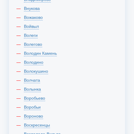
Внукова
Вожаково
Войвыл
Волеги
Волегово
Володин Камень
Володино
Волокушино
Волчата
Волынка
Воробьево
Воробьи
Вороново
Воскресенцы
Всеволодо-Вильва