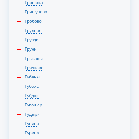
Гришина
Гришунева
Гробово
Грудная
Грузди
Груни
Грызаны
Грязново
Губаны
Губаха
Губдор
Гувашер
Гудыри
Гунина
Гурина