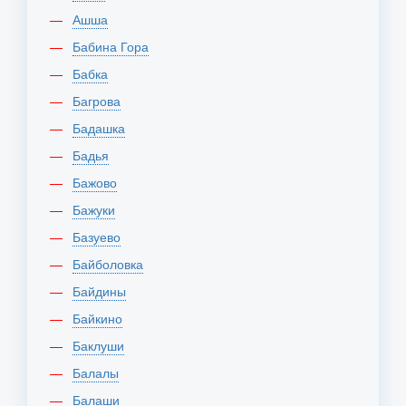
Ашша
Бабина Гора
Бабка
Багрова
Бадашка
Бадья
Бажово
Бажуки
Базуево
Байболовка
Байдины
Байкино
Баклуши
Балалы
Балаши