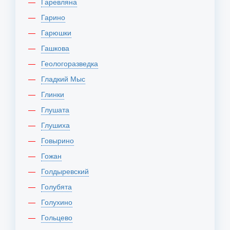
Гаревляна
Гарино
Гарюшки
Гашкова
Геологоразведка
Гладкий Мыс
Глинки
Глушата
Глушиха
Говырино
Гожан
Голдыревский
Голубята
Голухино
Гольцево