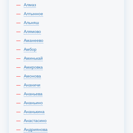
Алмаз
Алтынное
Альняш
Алямово
Аманеево
Амбор
Аминькай
Амировка
Амонова
Ананичи
Ананьева
Ананьино
Ананькина
Анастасино
Андриянова