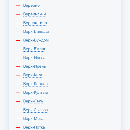
Вереино
Вереинский
Верещагино
Верх-Бияваш
Верх-Буждом
Верх-Емаш
Верх-Иньва
Верх-Ирень
Верх-Кига
Верх-Кондас
Верх-Култым
Верх-Лель
Верх-Лысьва
Верх-Мега
Верх-Потка