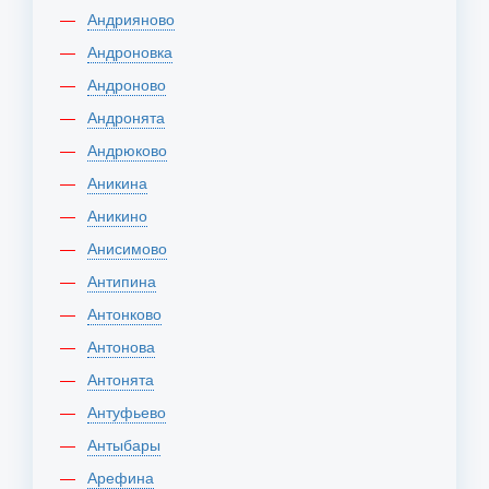
Андрияново
Андроновка
Андроново
Андронята
Андрюково
Аникина
Аникино
Анисимово
Антипина
Антонково
Антонова
Антонята
Антуфьево
Антыбары
Арефина