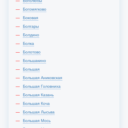
Боголюбы
Богомягково
Боковая
Болгары
Болдино
Болка
Болотово
Большакино
Большая
Большая Аниковская
Большая Головниха
Большая Казань
Большая Коча
Большая Лысьва
Большая Мось