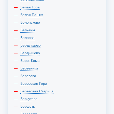
Белая Гора
Белая Пашня
Беленьково
Белканы
Белоево
Бердыкаево
Бердышево
Берег Камы
Березники
Березова
Березовая Гора
Березовая Старица
Беркутово
Бершеть
Берёзовка