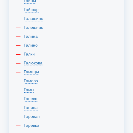
Гайны
Гайшор
Галашино
Галешник
Галина
Галино
Галки
Галюкова
Гамицы
Гамово
Гамы
Ганево
Ганина
Гаревая
Гаревка