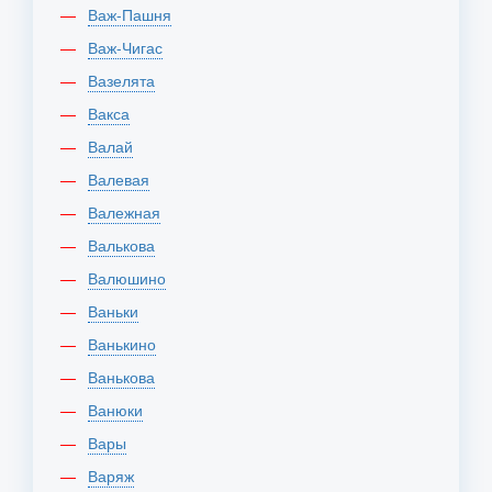
Важ-Пашня
Важ-Чигас
Вазелята
Вакса
Валай
Валевая
Валежная
Валькова
Валюшино
Ваньки
Ванькино
Ванькова
Ванюки
Вары
Варяж