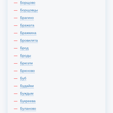
Борщово
Борщовцы
Брагино
Бражата
Бражкина
Бровилята
Брод
Броды
Брюзли
Брюхово
Буб
Будайки
Буждым
Букреева
Буланово