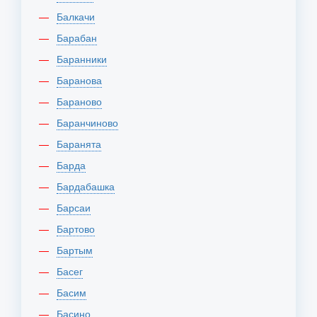
Балкачи
Барабан
Баранники
Баранова
Бараново
Баранчиново
Баранята
Барда
Бардабашка
Барсаи
Бартово
Бартым
Басег
Басим
Басино