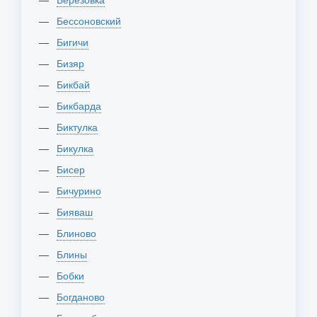
Бессоновский
Бигичи
Бизяр
Бикбай
Бикбарда
Биктулка
Бикулка
Бисер
Бичурино
Бияваш
Блиново
Блины
Бобки
Богданово