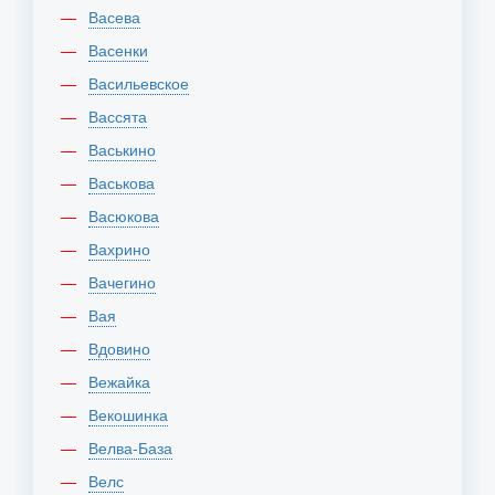
Васева
Васенки
Васильевское
Вассята
Васькино
Васькова
Васюкова
Вахрино
Вачегино
Вая
Вдовино
Вежайка
Векошинка
Велва-База
Велс