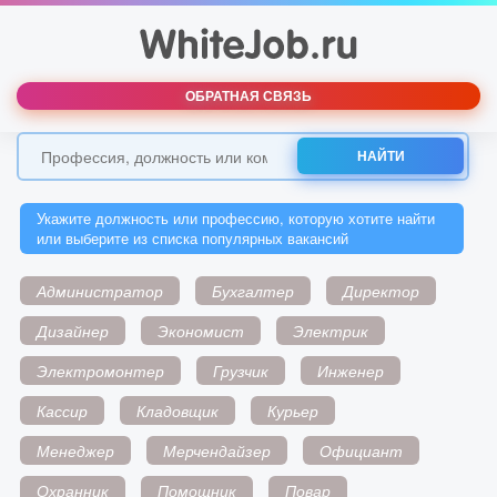
ОБРАТНАЯ СВЯЗЬ
НАЙТИ
Укажите должность или профессию, которую хотите найти
или выберите из списка популярных вакансий
Администратор
Бухгалтер
Директор
Дизайнер
Экономист
Электрик
Электромонтер
Грузчик
Инженер
Кассир
Кладовщик
Курьер
Менеджер
Мерчендайзер
Официант
Охранник
Помощник
Повар