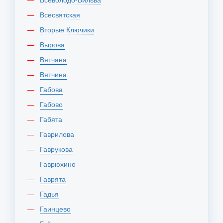
Всесвятская
Вторые Ключики
Вырова
Вятчана
Вятчина
Габова
Габово
Габята
Гаврилова
Гаврукова
Гаврюхино
Гаврята
Гадья
Гаинцево