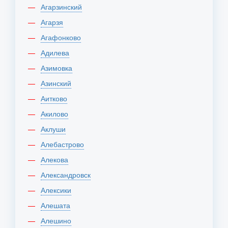
Агарзинский
Агарзя
Агафонково
Адилева
Азимовка
Азинский
Аитково
Акилово
Аклуши
Алебастрово
Алекова
Александровск
Алексики
Алешата
Алешино