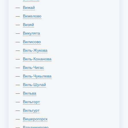
Вижай
Вижелово
Визяй
Викулята
Вилисово
Виль-Жукова
Виль-Конанова
Виль-Чигас
Виль-Чукылева
Виль-Шулай
Вильва
Вильгорт
Вильгурт
Вишерогорск
Владимирово