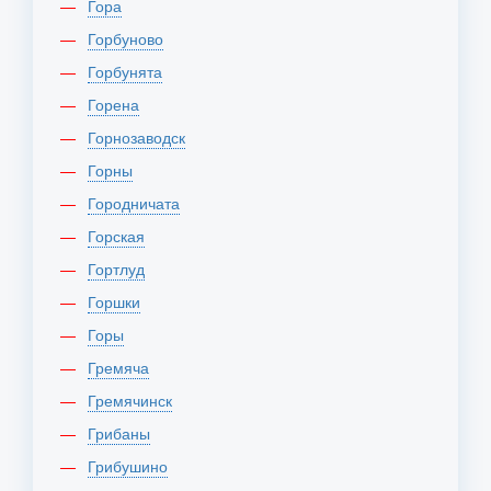
Гора
Горбуново
Горбунята
Горена
Горнозаводск
Горны
Городничата
Горская
Гортлуд
Горшки
Горы
Гремяча
Гремячинск
Грибаны
Грибушино