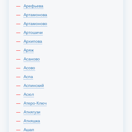
Арефьева
Артамонова
Артамоново
Артошичи
Архипова
Аряж
Асаново
Асово
Аспа
Аспинский
Асюл
Атеро-Ключ
Атнягузи
Атняшка
Ашап