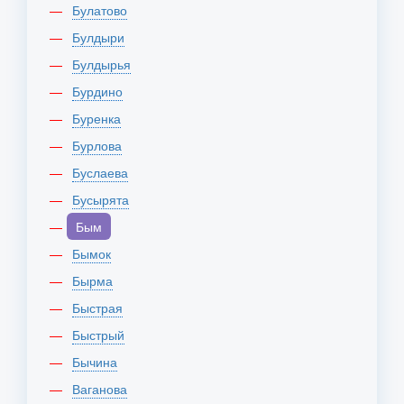
Булатово
Булдыри
Булдырья
Бурдино
Буренка
Бурлова
Буслаева
Бусырята
Бым
Бымок
Бырма
Быстрая
Быстрый
Бычина
Ваганова