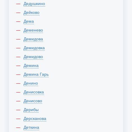
Дедушкино
Дейково
Дема
Деменево
Демидова
Демидовка
Демидово
Демина
Демина Гарь
Денино
Денисовка
Денисово
Дерибы
Дерсканова
Деткина