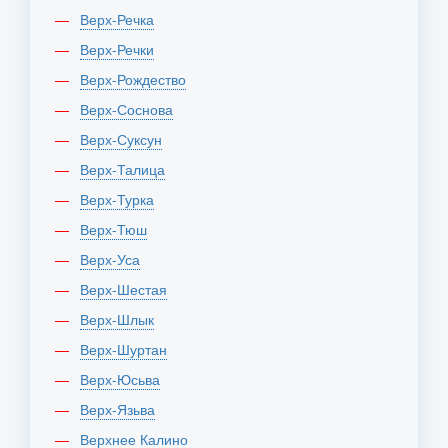
Верх-Речка
Верх-Речки
Верх-Рождество
Верх-Соснова
Верх-Суксун
Верх-Талица
Верх-Турка
Верх-Тюш
Верх-Уса
Верх-Шестая
Верх-Шлык
Верх-Шуртан
Верх-Юсьва
Верх-Язьва
Верхнее Калино