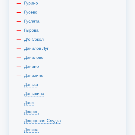
Гурино
Гусево
Гуслята
Гырова
Д/о Сокол
Данилов Луг
Данилово
Данино
Данихино
Даньки
Даньшина
Даси
Дворец
Дворцовая Слудка
Девина