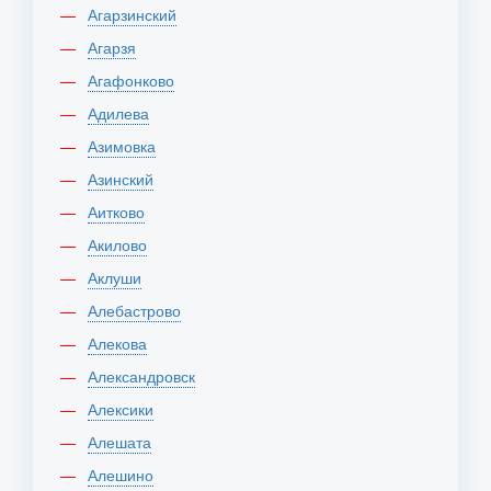
Агарзинский
Агарзя
Агафонково
Адилева
Азимовка
Азинский
Аитково
Акилово
Аклуши
Алебастрово
Алекова
Александровск
Алексики
Алешата
Алешино