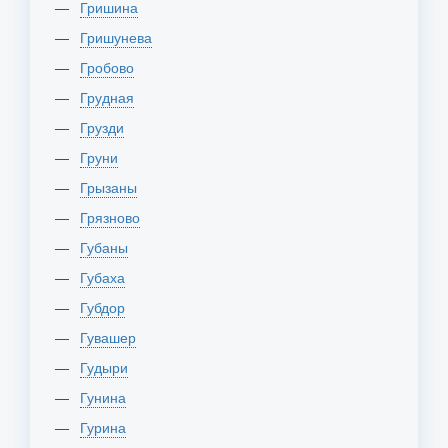
Гришина
Гришунева
Гробово
Грудная
Грузди
Груни
Грызаны
Грязново
Губаны
Губаха
Губдор
Гувашер
Гудыри
Гунина
Гурина