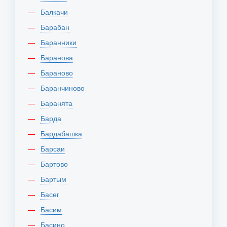
Балкачи
Барабан
Баранники
Баранова
Бараново
Баранчиново
Баранята
Барда
Бардабашка
Барсаи
Бартово
Бартым
Басег
Басим
Басино