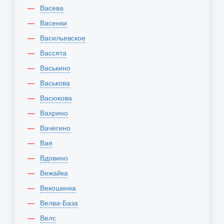
Васева
Васенки
Васильевское
Вассята
Васькино
Васькова
Васюкова
Вахрино
Вачегино
Вая
Вдовино
Вежайка
Векошинка
Велва-База
Велс