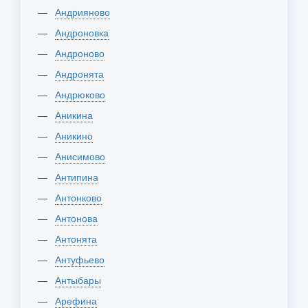
Андрияново
Андроновка
Андроново
Андронята
Андрюково
Аникина
Аникино
Анисимово
Антипина
Антонково
Антонова
Антонята
Антуфьево
Антыбары
Арефина