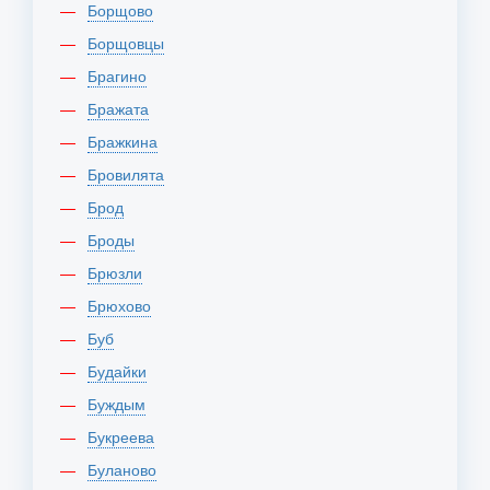
Борщово
Борщовцы
Брагино
Бражата
Бражкина
Бровилята
Брод
Броды
Брюзли
Брюхово
Буб
Будайки
Буждым
Букреева
Буланово