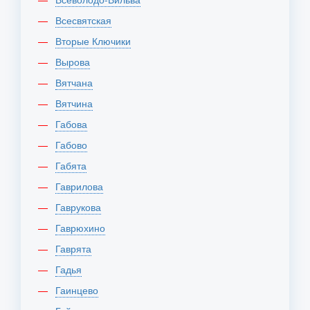
Всесвятская
Вторые Ключики
Вырова
Вятчана
Вятчина
Габова
Габово
Габята
Гаврилова
Гаврукова
Гаврюхино
Гаврята
Гадья
Гаинцево