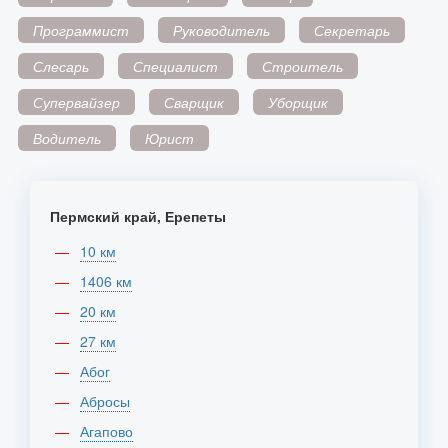
Программист
Руководитель
Секретарь
Слесарь
Специалист
Строитель
Супервайзер
Сварщик
Уборщик
Водитель
Юрист
Пермский край, Ерепеты
10 км
1406 км
20 км
27 км
Абог
Абросы
Агапово