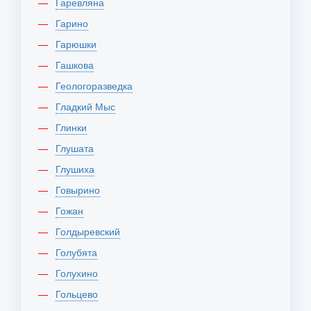
Гаревляна
Гарино
Гарюшки
Гашкова
Геологоразведка
Гладкий Мыс
Глинки
Глушата
Глушиха
Говырино
Гожан
Голдыревский
Голубята
Голухино
Гольцево