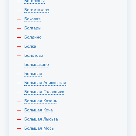
Боголюбы
Богомягково
Боковая
Болгары
Болдино
Болка
Болотово
Большакино
Большая
Большая Аниковская
Большая Головниха
Большая Казань
Большая Коча
Большая Лысьва
Большая Мось