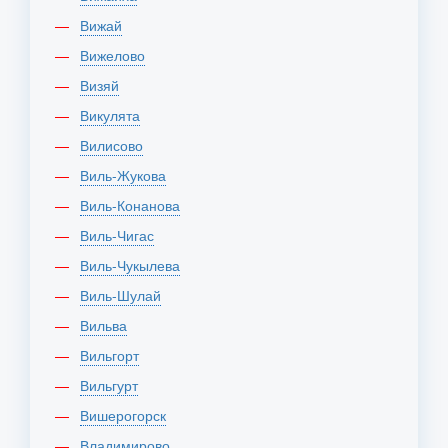
Вижай
Вижелово
Визяй
Викулята
Вилисово
Виль-Жукова
Виль-Конанова
Виль-Чигас
Виль-Чукылева
Виль-Шулай
Вильва
Вильгорт
Вильгурт
Вишерогорск
Владимирово