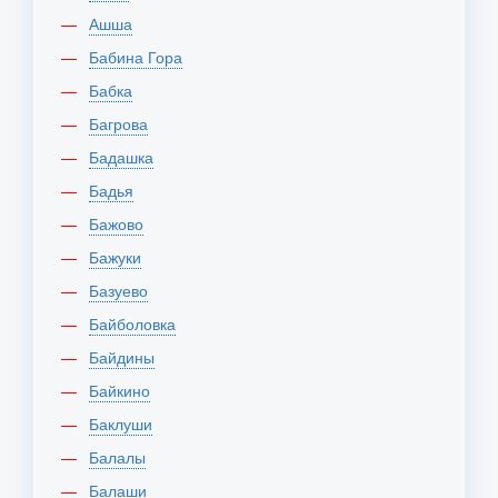
Ашша
Бабина Гора
Бабка
Багрова
Бадашка
Бадья
Бажово
Бажуки
Базуево
Байболовка
Байдины
Байкино
Баклуши
Балалы
Балаши