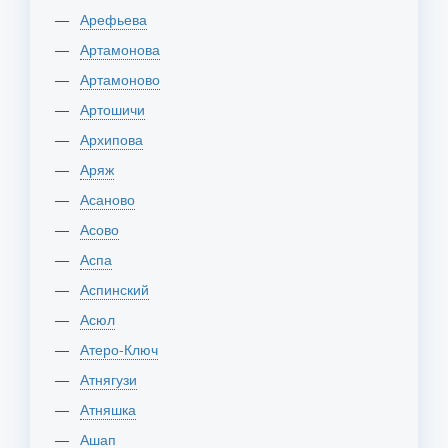
Арефьева
Артамонова
Артамоново
Артошичи
Архипова
Аряж
Асаново
Асово
Аспа
Аспинский
Асюл
Атеро-Ключ
Атнягузи
Атняшка
Ашап