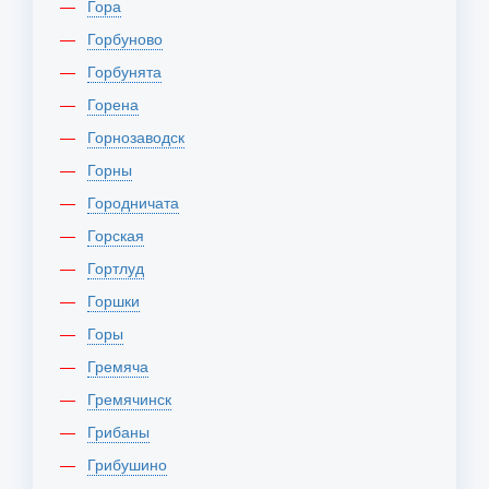
Гора
Горбуново
Горбунята
Горена
Горнозаводск
Горны
Городничата
Горская
Гортлуд
Горшки
Горы
Гремяча
Гремячинск
Грибаны
Грибушино