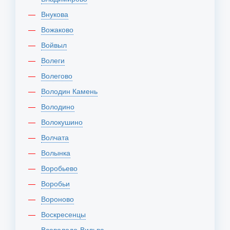
Внукова
Вожаково
Войвыл
Волеги
Волегово
Володин Камень
Володино
Волокушино
Волчата
Волынка
Воробьево
Воробьи
Вороново
Воскресенцы
Всеволодо-Вильва