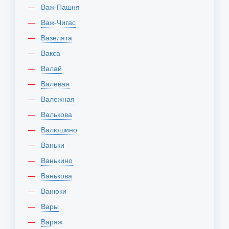
Важ-Пашня
Важ-Чигас
Вазелята
Вакса
Валай
Валевая
Валежная
Валькова
Валюшино
Ваньки
Ванькино
Ванькова
Ванюки
Вары
Варяж