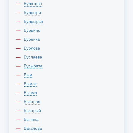
Булатово
Булдыри
Булдырья
Бурдино
Буренка
Бурлова
Буслаева
Бусырята
Бым
Бымок
Бырма
Быстрая
Быстрый
Бычина
Ваганова