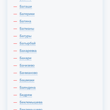
Баташи
Батерики
Батина
Батманы
Батуры
Батырбай
Бахаревка
Бахари
Бачизево
Бачманово
Башмаки
Баяндина
Бедряж
Беклемышева
Беклемышево