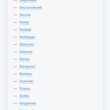
Бессоновский
Бигичи
Бизяр
Бикбай
Бикбарда
Биктулка
Бикулка
Бисер
Бичурино
Бияваш
Блиново
Блины
Бобки
Богданово