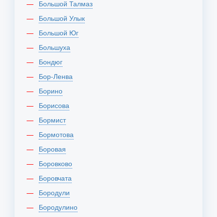
Большой Талмаз
Большой Улык
Большой Юг
Большуха
Бондюг
Бор-Ленва
Борино
Борисова
Бормист
Бормотова
Боровая
Боровково
Боровчата
Бородули
Бородулино