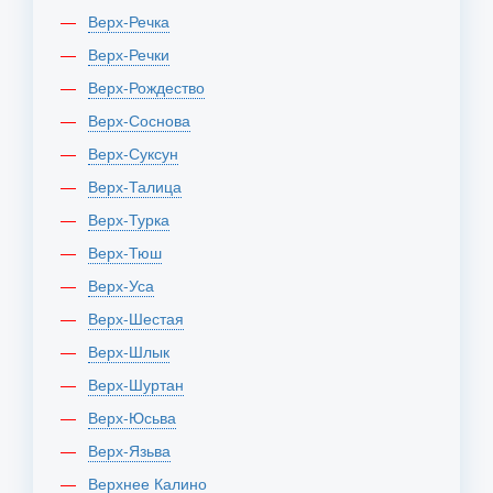
Верх-Речка
Верх-Речки
Верх-Рождество
Верх-Соснова
Верх-Суксун
Верх-Талица
Верх-Турка
Верх-Тюш
Верх-Уса
Верх-Шестая
Верх-Шлык
Верх-Шуртан
Верх-Юсьва
Верх-Язьва
Верхнее Калино