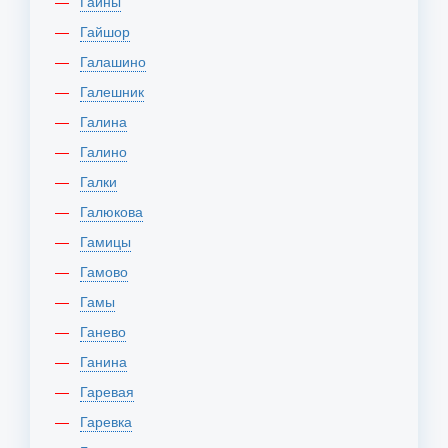
Гайны
Гайшор
Галашино
Галешник
Галина
Галино
Галки
Галюкова
Гамицы
Гамово
Гамы
Ганево
Ганина
Гаревая
Гаревка