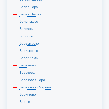
Белая Гора
Белая Пашня
Беленьково
Белканы
Белоево
Бердыкаево
Бердышево
Берег Камы
Березники
Березова
Березовая Гора
Березовая Старица
Беркутово
Бершеть
Берёзовка