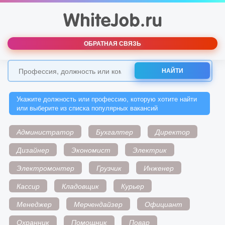
ОБРАТНАЯ СВЯЗЬ
НАЙТИ
Укажите должность или профессию, которую хотите найти
или выберите из списка популярных вакансий
Администратор
Бухгалтер
Директор
Дизайнер
Экономист
Электрик
Электромонтер
Грузчик
Инженер
Кассир
Кладовщик
Курьер
Менеджер
Мерчендайзер
Официант
Охранник
Помощник
Повар