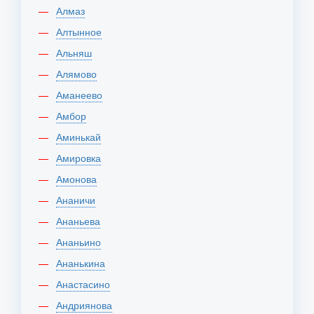
Алмаз
Алтынное
Альняш
Алямово
Аманеево
Амбор
Аминькай
Амировка
Амонова
Ананичи
Ананьева
Ананьино
Ананькина
Анастасино
Андриянова