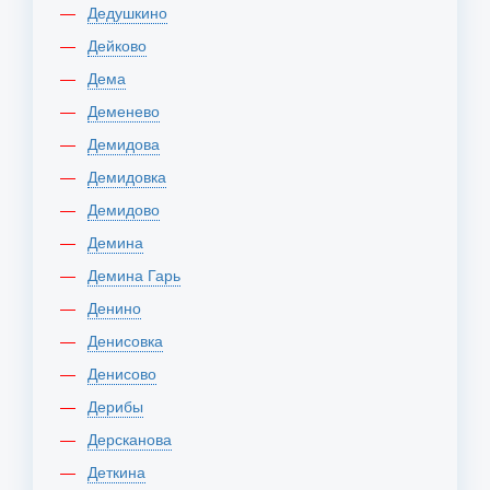
Дедушкино
Дейково
Дема
Деменево
Демидова
Демидовка
Демидово
Демина
Демина Гарь
Денино
Денисовка
Денисово
Дерибы
Дерсканова
Деткина