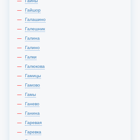
Гайны
Гайшор
Галашино
Галешник
Галина
Галино
Галки
Галюкова
Гамицы
Гамово
Гамы
Ганево
Ганина
Гаревая
Гаревка