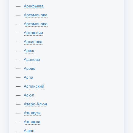
Арефьева
Артамонова
Артамоново
Артошичи
Архипова
Аряж
Асаново
Асово
Аспа
Аспинский
Асюл
Атеро-Ключ
Атнягузи
Атняшка
Ашап