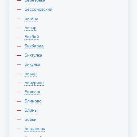
Бессоновский
Бигичи
Бизяр
Бикбай
Бикбарда
Биктулка
Бикулка
Бисер
Бичурино
Бияваш
Блиново
Блины
Бобки
Богданово