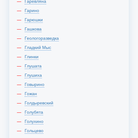
Гаревляна
Гарино
Гарюшки
Гашкова
Геологоразведка
Гладкий Мыс
Глинки
Глушата
Глушиха
Говырино
Гожан
Голдыревский
Голубята
Голухино
Гольцево