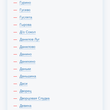
Гурино
Гусево
Гуслята
Гырова
Д/о Сокол
Данилов Луг
Данилово
Данино
Данихино
Даньки
Даньшина
Даси
Дворец
Дворцовая Слудка
Девина