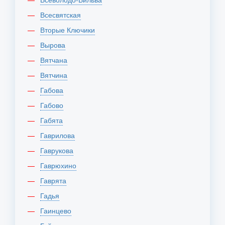
Всесвятская
Вторые Ключики
Вырова
Вятчана
Вятчина
Габова
Габово
Габята
Гаврилова
Гаврукова
Гаврюхино
Гаврята
Гадья
Гаинцево