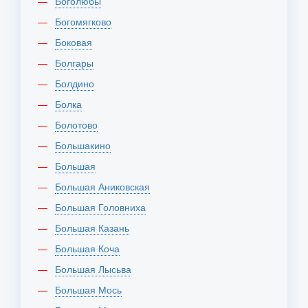
Боголюбы
Богомягково
Боковая
Болгары
Болдино
Болка
Болотово
Большакино
Большая
Большая Аниковская
Большая Головниха
Большая Казань
Большая Коча
Большая Лысьва
Большая Мось