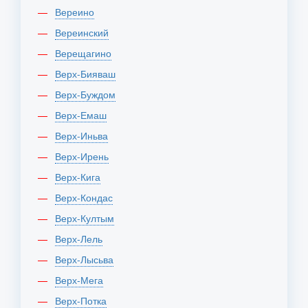
Вереино
Вереинский
Верещагино
Верх-Бияваш
Верх-Буждом
Верх-Емаш
Верх-Иньва
Верх-Ирень
Верх-Кига
Верх-Кондас
Верх-Култым
Верх-Лель
Верх-Лысьва
Верх-Мега
Верх-Потка