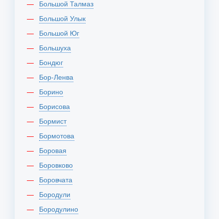
Большой Талмаз
Большой Улык
Большой Юг
Большуха
Бондюг
Бор-Ленва
Борино
Борисова
Бормист
Бормотова
Боровая
Боровково
Боровчата
Бородули
Бородулино