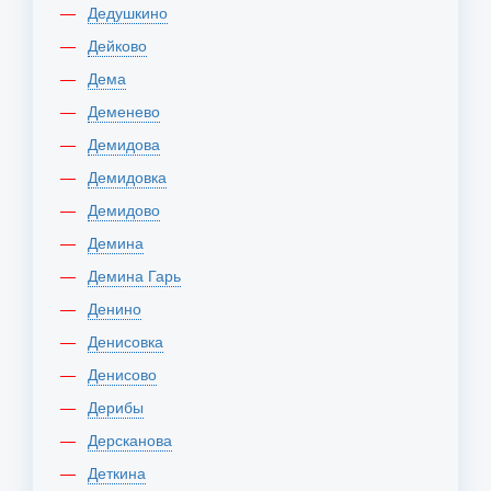
Дедушкино
Дейково
Дема
Деменево
Демидова
Демидовка
Демидово
Демина
Демина Гарь
Денино
Денисовка
Денисово
Дерибы
Дерсканова
Деткина