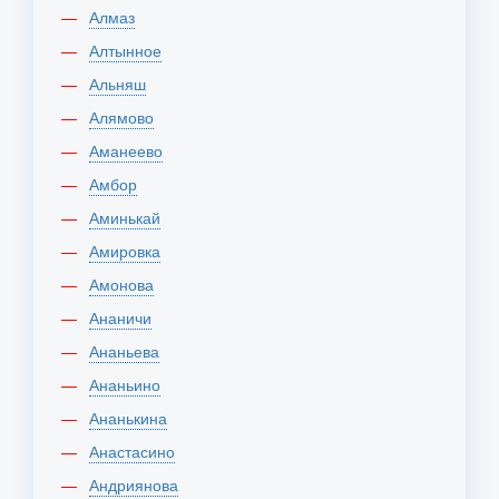
Алмаз
Алтынное
Альняш
Алямово
Аманеево
Амбор
Аминькай
Амировка
Амонова
Ананичи
Ананьева
Ананьино
Ананькина
Анастасино
Андриянова