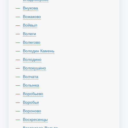
Внукова
Вожаково
Войвыл
Волеги
Волегово
Володин Камень
Володино
Волокушино
Волчата
Волынка
Воробьево
Воробьи
Вороново
Воскресенцы
Всеволодо-Вильва