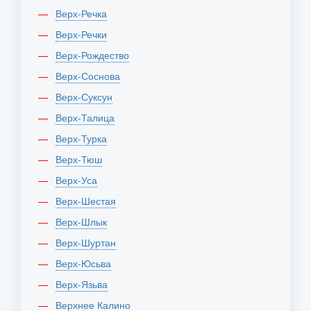
Верх-Речка
Верх-Речки
Верх-Рождество
Верх-Соснова
Верх-Суксун
Верх-Талица
Верх-Турка
Верх-Тюш
Верх-Уса
Верх-Шестая
Верх-Шлык
Верх-Шуртан
Верх-Юсьва
Верх-Язьва
Верхнее Калино