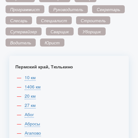
Программист
Руководитель
Секретарь
Слесарь
Специалист
Строитель
Супервайзер
Сварщик
Уборщик
Водитель
Юрист
Пермский край, Тюлькино
10 км
1406 км
20 км
27 км
Абог
Абросы
Агапово