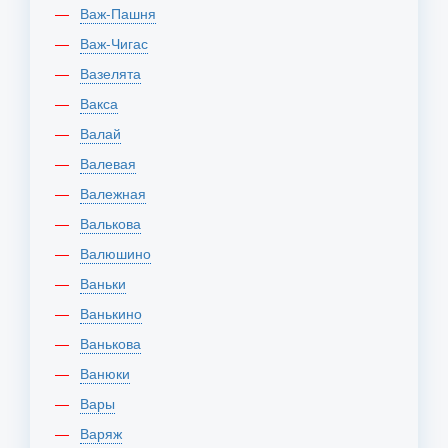
Важ-Пашня
Важ-Чигас
Вазелята
Вакса
Валай
Валевая
Валежная
Валькова
Валюшино
Ваньки
Ванькино
Ванькова
Ванюки
Вары
Варяж