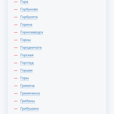
Гора
Горбуново
Горбунята
Горена
Горнозаводск
Горны
Городничата
Горская
Гортлуд
Горшки
Горы
Гремяча
Гремячинск
Грибаны
Грибушино