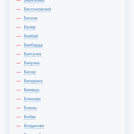
Бессоновский
Бигичи
Бизяр
Бикбай
Бикбарда
Биктулка
Бикулка
Бисер
Бичурино
Бияваш
Блиново
Блины
Бобки
Богданово