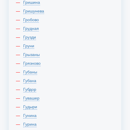
Гришина
Гришунева
Гробово
Грудная
Грузди
Груни
Грызаны
Грязново
Губаны
Губаха
Губдор
Гувашер
Гудыри
Гунина
Гурина