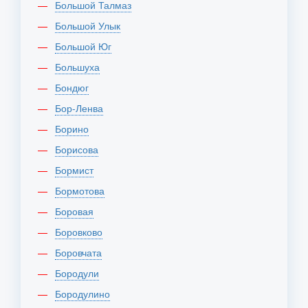
Большой Талмаз
Большой Улык
Большой Юг
Большуха
Бондюг
Бор-Ленва
Борино
Борисова
Бормист
Бормотова
Боровая
Боровково
Боровчата
Бородули
Бородулино