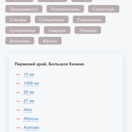
Программист
Руководитель
Секретарь
Слесарь
Специалист
Строитель
Супервайзер
Сварщик
Уборщик
Водитель
Юрист
Пермский край, Большое Качино
10 км
1406 км
20 км
27 км
Абог
Абросы
Агапово