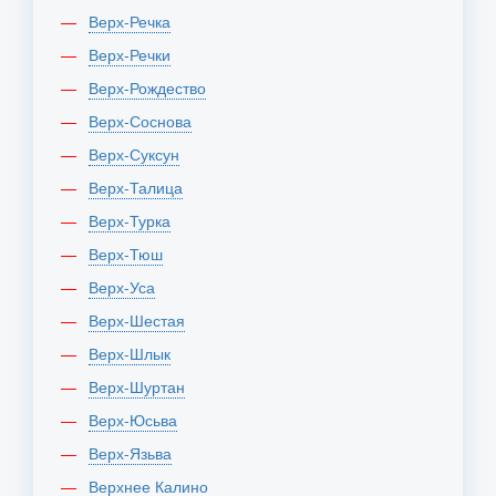
Верх-Речка
Верх-Речки
Верх-Рождество
Верх-Соснова
Верх-Суксун
Верх-Талица
Верх-Турка
Верх-Тюш
Верх-Уса
Верх-Шестая
Верх-Шлык
Верх-Шуртан
Верх-Юсьва
Верх-Язьва
Верхнее Калино