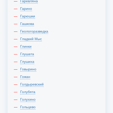
Гаревляна
Гарино
Гарюшки
Гашкова
Геологоразведка
Гладкий Мыс
Глинки
Глушата
Глушиха
Говырино
Гожан
Голдыревский
Голубята
Голухино
Гольцево