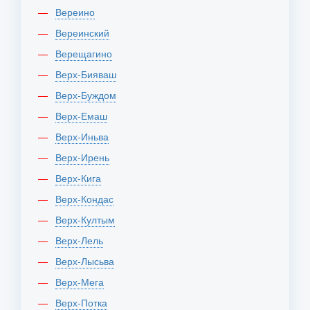
Вереино
Вереинский
Верещагино
Верх-Бияваш
Верх-Буждом
Верх-Емаш
Верх-Иньва
Верх-Ирень
Верх-Кига
Верх-Кондас
Верх-Култым
Верх-Лель
Верх-Лысьва
Верх-Мега
Верх-Потка