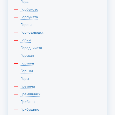
Гора
Горбуново
Горбунята
Горена
Горнозаводск
Горны
Городничата
Горская
Гортлуд
Горшки
Горы
Гремяча
Гремячинск
Грибаны
Грибушино