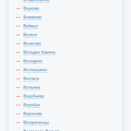
Внукова
Вожаково
Войвыл
Волеги
Волегово
Володин Камень
Володино
Волокушино
Волчата
Волынка
Воробьево
Воробьи
Вороново
Воскресенцы
Всеволодо-Вильва