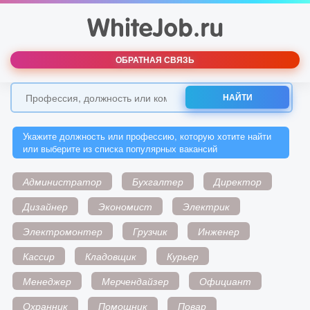
ОБРАТНАЯ СВЯЗЬ
НАЙТИ
Укажите должность или профессию, которую хотите найти
или выберите из списка популярных вакансий
Администратор
Бухгалтер
Директор
Дизайнер
Экономист
Электрик
Электромонтер
Грузчик
Инженер
Кассир
Кладовщик
Курьер
Менеджер
Мерчендайзер
Официант
Охранник
Помощник
Повар