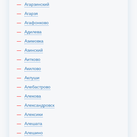
Агарзинский
Агарзя
Агафонково
Адилева
Азимовка
Азинский
Аитково
Акилово
Аклуши
Алебастрово
Алекова
Александровск
Алексики
Алешата
Алешино