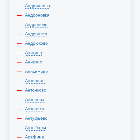
Андрияново
Андроновка
Андроново
Андронята
Андрюково
Аникина
Аникино
Анисимово
Антипина
Антонково
Антонова
Антонята
Антуфьево
Антыбары
Арефина