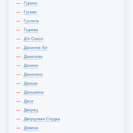
Гурино
Гусево
Гуслята
Гырова
Д/о Сокол
Данилов Луг
Данилово
Данино
Данихино
Даньки
Даньшина
Даси
Дворец
Дворцовая Слудка
Девина