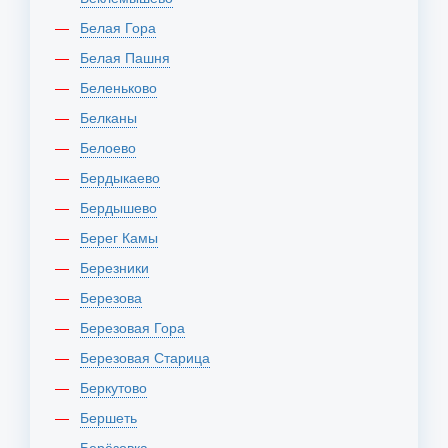
Белая Гора
Белая Пашня
Беленьково
Белканы
Белоево
Бердыкаево
Бердышево
Берег Камы
Березники
Березова
Березовая Гора
Березовая Старица
Беркутово
Бершеть
Берёзовка