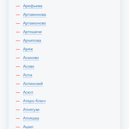
Арефьева
Артамонова
Артамоново
Артошичи
Архипова
Аряж
Асаново
Асово
Аспа
Аспинский
Асюл
Атеро-Ключ
Атнягузи
Атняшка
Ашап