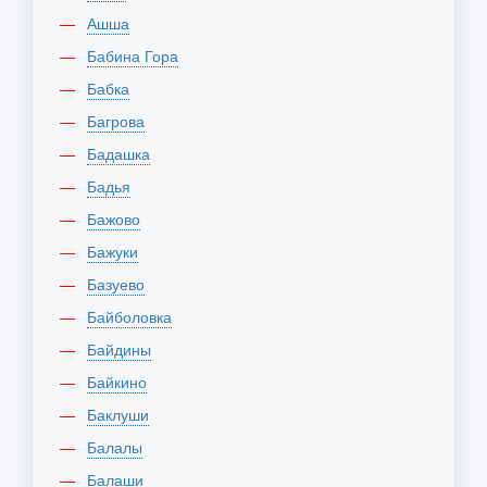
Ашша
Бабина Гора
Бабка
Багрова
Бадашка
Бадья
Бажово
Бажуки
Базуево
Байболовка
Байдины
Байкино
Баклуши
Балалы
Балаши