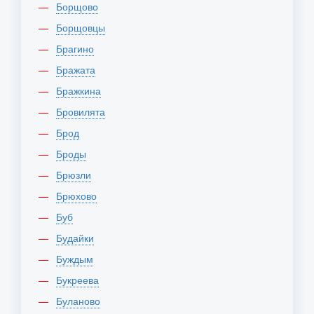
Борщово
Борщовцы
Брагино
Бражата
Бражкина
Бровилята
Брод
Броды
Брюзли
Брюхово
Буб
Будайки
Буждым
Букреева
Буланово