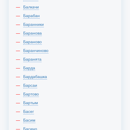
Балкачи
Барабан
Баранники
Баранова
Бараново
Баранчиново
Баранята
Барда
Бардабашка
Барсаи
Бартово
Бартым
Басег
Басим
Басино