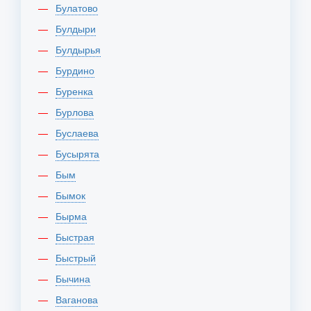
Булатово
Булдыри
Булдырья
Бурдино
Буренка
Бурлова
Буслаева
Бусырята
Бым
Бымок
Бырма
Быстрая
Быстрый
Бычина
Ваганова