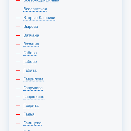
Всесвятская
Вторые Ключики
Вырова
Вятчана
Вятчина
Габова
Габово
Габята
Гаврилова
Гаврукова
Гаврюхино
Гаврята
Гадья
Гаинцево