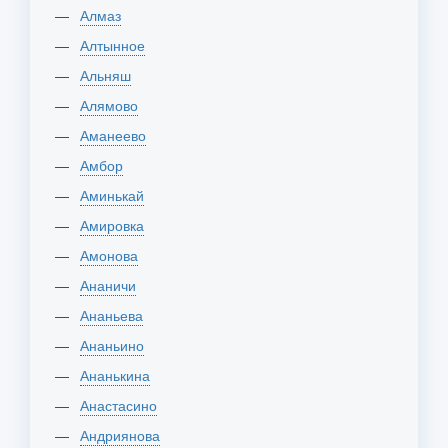
Алмаз
Алтынное
Альняш
Алямово
Аманеево
Амбор
Аминькай
Амировка
Амонова
Ананичи
Ананьева
Ананьино
Ананькина
Анастасино
Андриянова