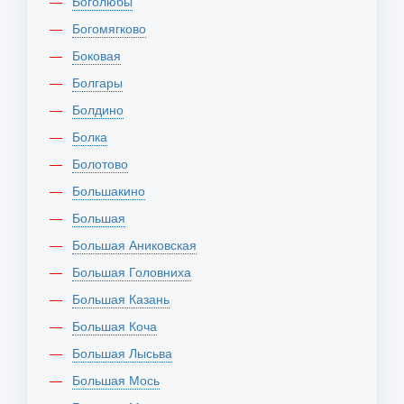
Боголюбы
Богомягково
Боковая
Болгары
Болдино
Болка
Болотово
Большакино
Большая
Большая Аниковская
Большая Головниха
Большая Казань
Большая Коча
Большая Лысьва
Большая Мось