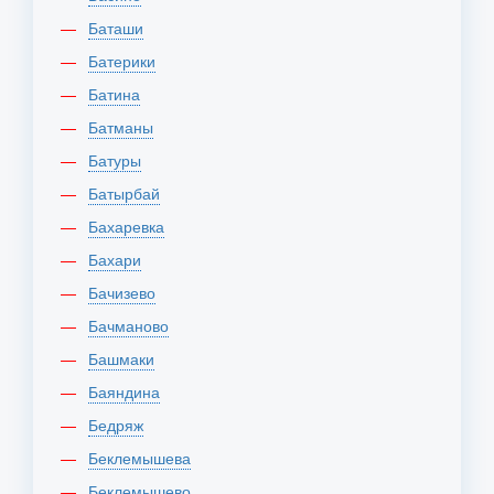
Баташи
Батерики
Батина
Батманы
Батуры
Батырбай
Бахаревка
Бахари
Бачизево
Бачманово
Башмаки
Баяндина
Бедряж
Беклемышева
Беклемышево