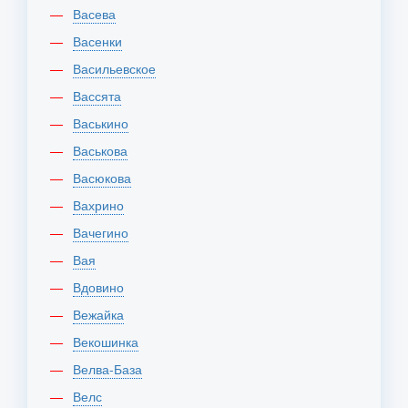
Васева
Васенки
Васильевское
Вассята
Васькино
Васькова
Васюкова
Вахрино
Вачегино
Вая
Вдовино
Вежайка
Векошинка
Велва-База
Велс