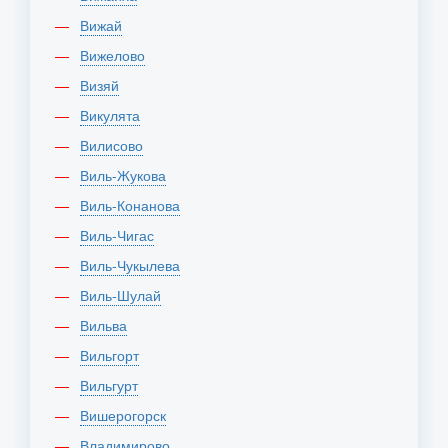
Вижай
Вижелово
Визяй
Викулята
Вилисово
Виль-Жукова
Виль-Конанова
Виль-Чигас
Виль-Чукылева
Виль-Шулай
Вильва
Вильгорт
Вильгурт
Вишерогорск
Владимирово