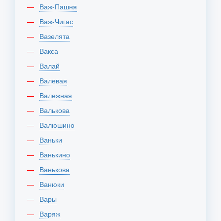
Важ-Пашня
Важ-Чигас
Вазелята
Вакса
Валай
Валевая
Валежная
Валькова
Валюшино
Ваньки
Ванькино
Ванькова
Ванюки
Вары
Варяж