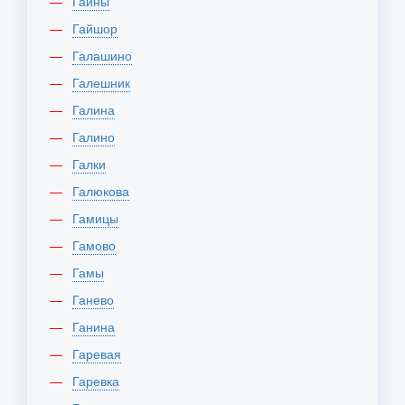
Гайны
Гайшор
Галашино
Галешник
Галина
Галино
Галки
Галюкова
Гамицы
Гамово
Гамы
Ганево
Ганина
Гаревая
Гаревка