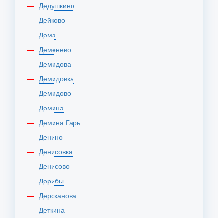
Дедушкино
Дейково
Дема
Деменево
Демидова
Демидовка
Демидово
Демина
Демина Гарь
Денино
Денисовка
Денисово
Дерибы
Дерсканова
Деткина