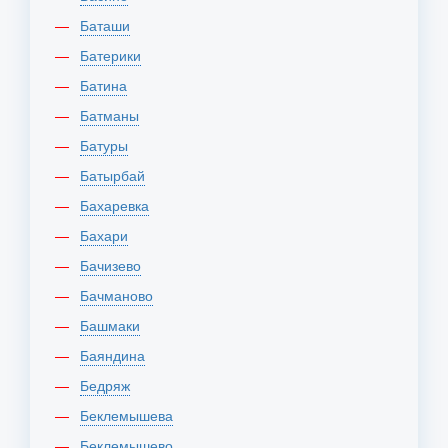
Баташи
Батерики
Батина
Батманы
Батуры
Батырбай
Бахаревка
Бахари
Бачизево
Бачманово
Башмаки
Баяндина
Бедряж
Беклемышева
Беклемышево