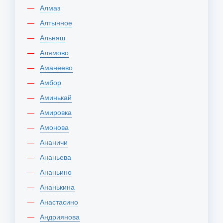
Алмаз
Алтынное
Альняш
Алямово
Аманеево
Амбор
Аминькай
Амировка
Амонова
Ананичи
Ананьева
Ананьино
Ананькина
Анастасино
Андриянова