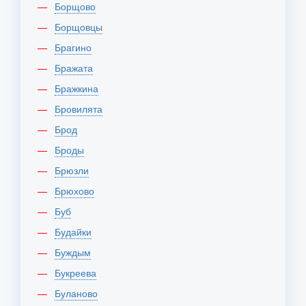
Борщово
Борщовцы
Брагино
Бражата
Бражкина
Бровилята
Брод
Броды
Брюзли
Брюхово
Буб
Будайки
Буждым
Букреева
Буланово