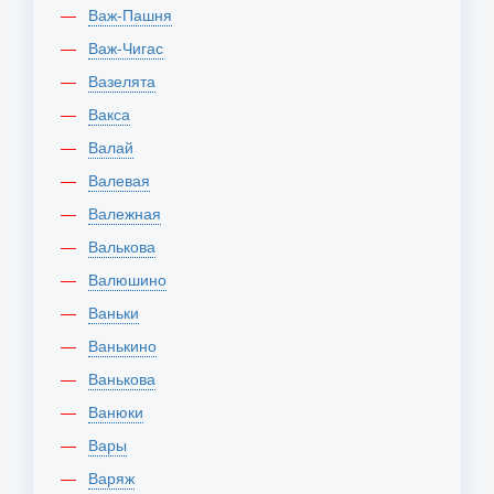
Важ-Пашня
Важ-Чигас
Вазелята
Вакса
Валай
Валевая
Валежная
Валькова
Валюшино
Ваньки
Ванькино
Ванькова
Ванюки
Вары
Варяж