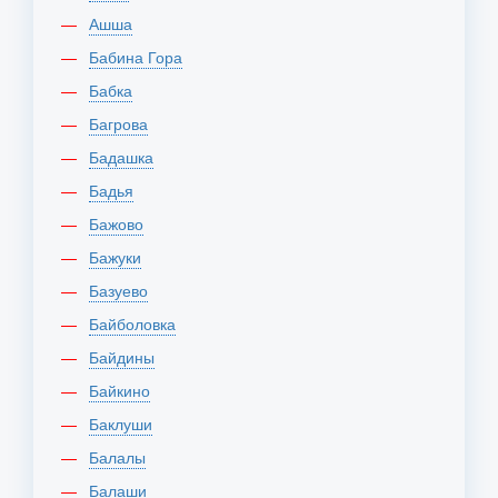
Ашша
Бабина Гора
Бабка
Багрова
Бадашка
Бадья
Бажово
Бажуки
Базуево
Байболовка
Байдины
Байкино
Баклуши
Балалы
Балаши