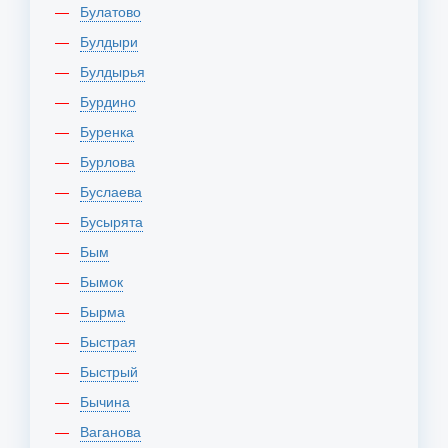
Булатово
Булдыри
Булдырья
Бурдино
Буренка
Бурлова
Буслаева
Бусырята
Бым
Бымок
Бырма
Быстрая
Быстрый
Бычина
Ваганова