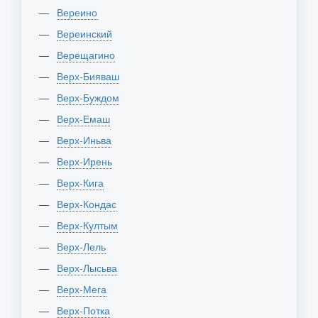
Вереино
Вереинский
Верещагино
Верх-Бияваш
Верх-Буждом
Верх-Емаш
Верх-Иньва
Верх-Ирень
Верх-Кига
Верх-Кондас
Верх-Култым
Верх-Лель
Верх-Лысьва
Верх-Мега
Верх-Потка