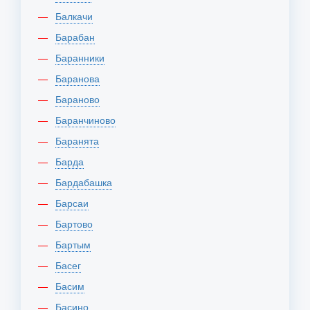
Балкачи
Барабан
Баранники
Баранова
Бараново
Баранчиново
Баранята
Барда
Бардабашка
Барсаи
Бартово
Бартым
Басег
Басим
Басино