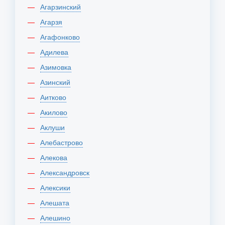
Агарзинский
Агарзя
Агафонково
Адилева
Азимовка
Азинский
Аитково
Акилово
Аклуши
Алебастрово
Алекова
Александровск
Алексики
Алешата
Алешино