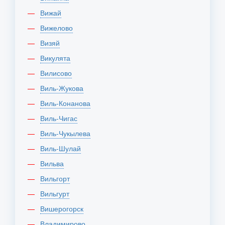
Вижай
Вижелово
Визяй
Викулята
Вилисово
Виль-Жукова
Виль-Конанова
Виль-Чигас
Виль-Чукылева
Виль-Шулай
Вильва
Вильгорт
Вильгурт
Вишерогорск
Владимирово