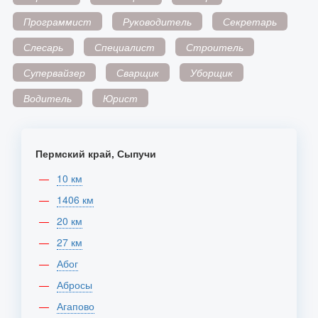
Программист
Руководитель
Секретарь
Слесарь
Специалист
Строитель
Супервайзер
Сварщик
Уборщик
Водитель
Юрист
Пермский край, Сыпучи
10 км
1406 км
20 км
27 км
Абог
Абросы
Агапово