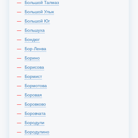
Большой Талмаз
Большой Улык
Большой Юг
Большуха
Бондюг
Бор-Ленва
Борино
Борисова
Бормист
Бормотова
Боровая
Боровково
Боровчата
Бородули
Бородулино