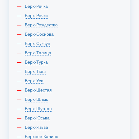
Верх-Речка
Верх-Речки
Верх-Рождество
Верх-Соснова
Верх-Суксун
Верх-Талица
Верх-Турка
Верх-Тюш
Верх-Уса
Верх-Шестая
Верх-Шлык
Верх-Шуртан
Верх-Юсьва
Верх-Язьва
Верхнее Калино