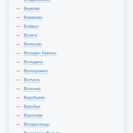
Внукова
Вожаково
Войвыл
Волеги
Волегово
Володин Камень
Володино
Волокушино
Волчата
Волынка
Воробьево
Воробьи
Вороново
Воскресенцы
Всеволодо-Вильва