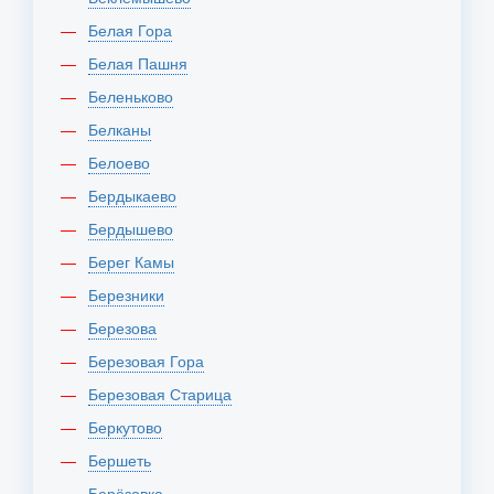
Белая Гора
Белая Пашня
Беленьково
Белканы
Белоево
Бердыкаево
Бердышево
Берег Камы
Березники
Березова
Березовая Гора
Березовая Старица
Беркутово
Бершеть
Берёзовка