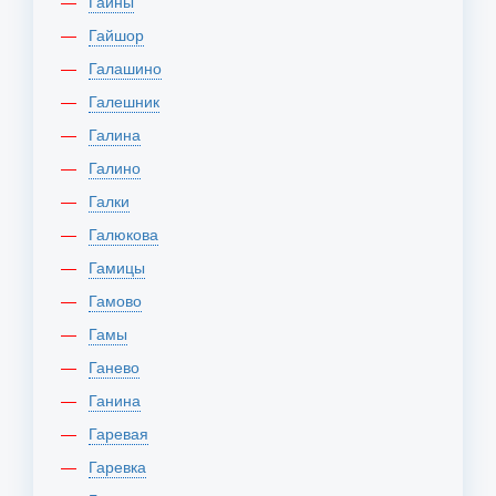
Гайны
Гайшор
Галашино
Галешник
Галина
Галино
Галки
Галюкова
Гамицы
Гамово
Гамы
Ганево
Ганина
Гаревая
Гаревка