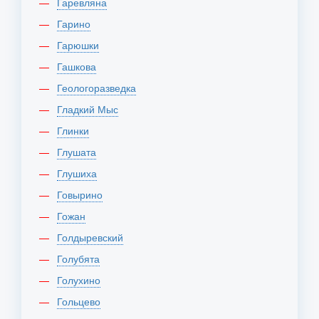
Гаревляна
Гарино
Гарюшки
Гашкова
Геологоразведка
Гладкий Мыс
Глинки
Глушата
Глушиха
Говырино
Гожан
Голдыревский
Голубята
Голухино
Гольцево