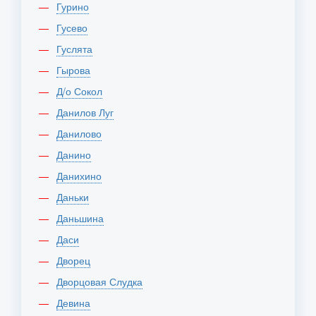
Гурино
Гусево
Гуслята
Гырова
Д/о Сокол
Данилов Луг
Данилово
Данино
Данихино
Даньки
Даньшина
Даси
Дворец
Дворцовая Слудка
Девина