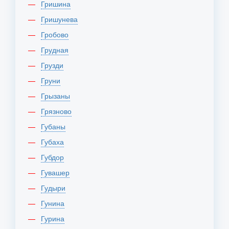
Гришина
Гришунева
Гробово
Грудная
Грузди
Груни
Грызаны
Грязново
Губаны
Губаха
Губдор
Гувашер
Гудыри
Гунина
Гурина