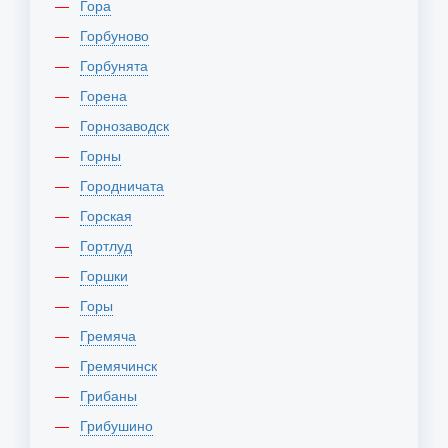
Гора
Горбуново
Горбунята
Горена
Горнозаводск
Горны
Городничата
Горская
Гортлуд
Горшки
Горы
Гремяча
Гремячинск
Грибаны
Грибушино