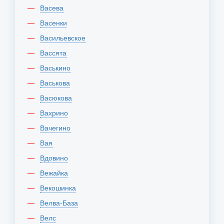
Васева
Васенки
Васильевское
Вассята
Васькино
Васькова
Васюкова
Вахрино
Вачегино
Вая
Вдовино
Вежайка
Векошинка
Велва-База
Велс