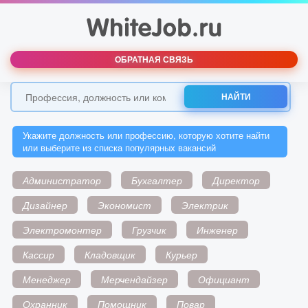
ОБРАТНАЯ СВЯЗЬ
НАЙТИ
Укажите должность или профессию, которую хотите найти
или выберите из списка популярных вакансий
Администратор
Бухгалтер
Директор
Дизайнер
Экономист
Электрик
Электромонтер
Грузчик
Инженер
Кассир
Кладовщик
Курьер
Менеджер
Мерчендайзер
Официант
Охранник
Помощник
Повар