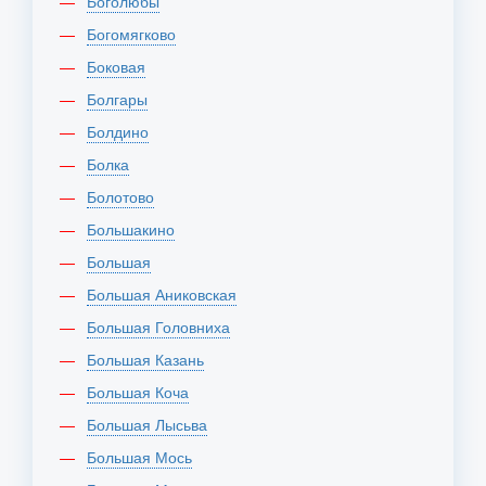
Боголюбы
Богомягково
Боковая
Болгары
Болдино
Болка
Болотово
Большакино
Большая
Большая Аниковская
Большая Головниха
Большая Казань
Большая Коча
Большая Лысьва
Большая Мось