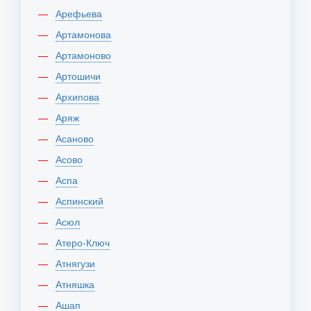
Арефьева
Артамонова
Артамоново
Артошичи
Архипова
Аряж
Асаново
Асово
Аспа
Аспинский
Асюл
Атеро-Ключ
Атнягузи
Атняшка
Ашап