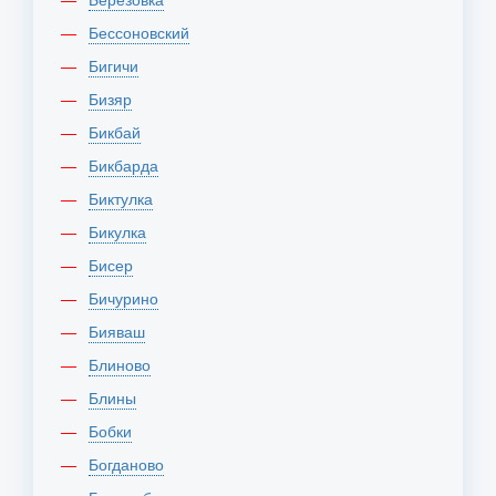
Бессоновский
Бигичи
Бизяр
Бикбай
Бикбарда
Биктулка
Бикулка
Бисер
Бичурино
Бияваш
Блиново
Блины
Бобки
Богданово