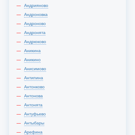
Андрияново
Андроновка
Андроново
Андронята
Андрюково
Аникина
Аникино
Анисимово
Антипина
Антонково
Антонова
Антонята
Антуфьево
Антыбары
Арефина