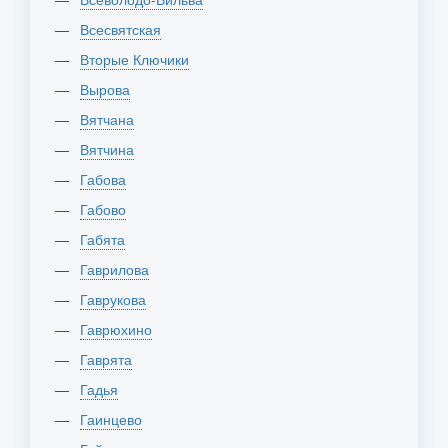
Всесвятская
Вторые Ключики
Вырова
Вятчана
Вятчина
Габова
Габово
Габята
Гаврилова
Гаврукова
Гаврюхино
Гаврята
Гадья
Гаинцево