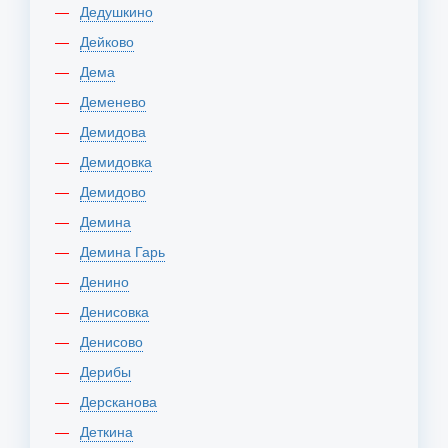
Дедушкино
Дейково
Дема
Деменево
Демидова
Демидовка
Демидово
Демина
Демина Гарь
Денино
Денисовка
Денисово
Дерибы
Дерсканова
Деткина