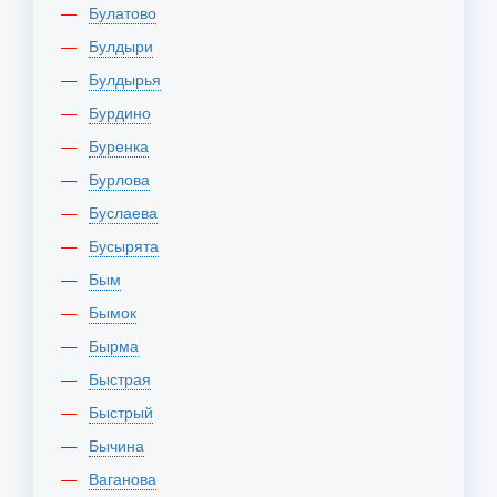
Булатово
Булдыри
Булдырья
Бурдино
Буренка
Бурлова
Буслаева
Бусырята
Бым
Бымок
Бырма
Быстрая
Быстрый
Бычина
Ваганова