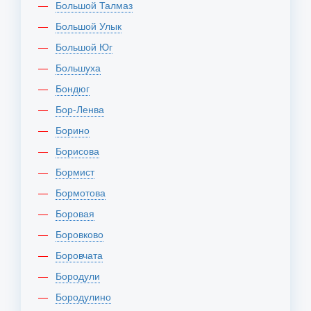
Большой Талмаз
Большой Улык
Большой Юг
Большуха
Бондюг
Бор-Ленва
Борино
Борисова
Бормист
Бормотова
Боровая
Боровково
Боровчата
Бородули
Бородулино