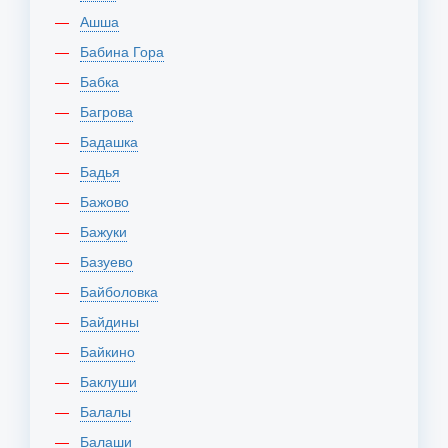
Ашша
Бабина Гора
Бабка
Багрова
Бадашка
Бадья
Бажово
Бажуки
Базуево
Байболовка
Байдины
Байкино
Баклуши
Балалы
Балаши