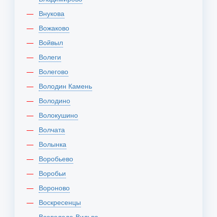
Внукова
Вожаково
Войвыл
Волеги
Волегово
Володин Камень
Володино
Волокушино
Волчата
Волынка
Воробьево
Воробьи
Вороново
Воскресенцы
Всеволодо-Вильва