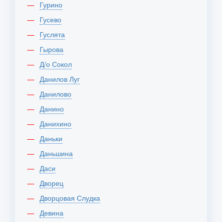
Гурино
Гусево
Гуслята
Гырова
Д/о Сокол
Данилов Луг
Данилово
Данино
Данихино
Даньки
Даньшина
Даси
Дворец
Дворцовая Слудка
Девина