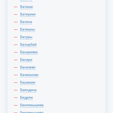
Баташи
Батерики
Батина
Батманы
Батуры
Батырбай
Бахаревка
Бахари
Бачизево
Бачманово
Башмаки
Баяндина
Бедряж
Беклемышева
Беклемышево