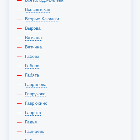
Всесвятская
Вторые Ключики
Вырова
Вятчана
Вятчина
Габова
Габово
Габята
Гаврилова
Гаврукова
Гаврюхино
Гаврята
Гадья
Гаинцево