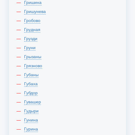
Гришина
Гришунева
Гробово
Грудная
Грузди
Груни
Грызаны
Грязново
Губаны
Губаха
Губдор
Гувашер
Гудыри
Гунина
Гурина