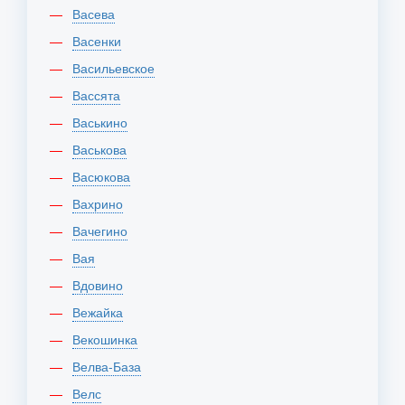
Васева
Васенки
Васильевское
Вассята
Васькино
Васькова
Васюкова
Вахрино
Вачегино
Вая
Вдовино
Вежайка
Векошинка
Велва-База
Велс