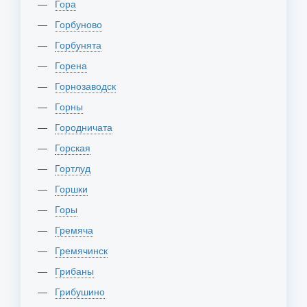
Гора
Горбуново
Горбунята
Горена
Горнозаводск
Горны
Городничата
Горская
Гортлуд
Горшки
Горы
Гремяча
Гремячинск
Грибаны
Грибушино