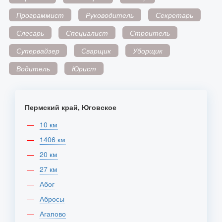
Программист
Руководитель
Секретарь
Слесарь
Специалист
Строитель
Супервайзер
Сварщик
Уборщик
Водитель
Юрист
Пермский край, Юговское
10 км
1406 км
20 км
27 км
Абог
Абросы
Агапово