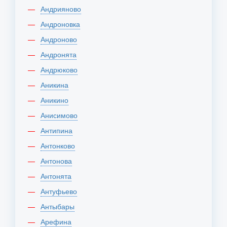
Андрияново
Андроновка
Андроново
Андронята
Андрюково
Аникина
Аникино
Анисимово
Антипина
Антонково
Антонова
Антонята
Антуфьево
Антыбары
Арефина