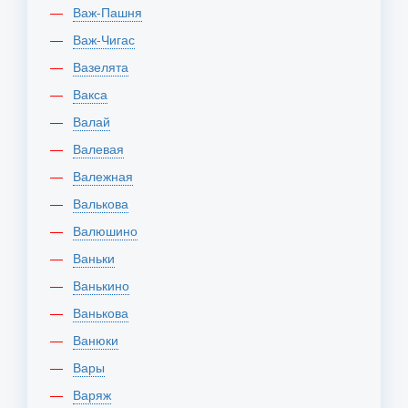
Важ-Пашня
Важ-Чигас
Вазелята
Вакса
Валай
Валевая
Валежная
Валькова
Валюшино
Ваньки
Ванькино
Ванькова
Ванюки
Вары
Варяж