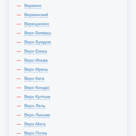
Вереино
Вереинский
Верещагино
Верх-Бияваш
Верх-Буждом
Верх-Емаш
Верх-Иньва
Верх-Ирень
Верх-Кига
Верх-Кондас
Верх-Култым
Верх-Лель
Верх-Лысьва
Верх-Мега
Верх-Потка