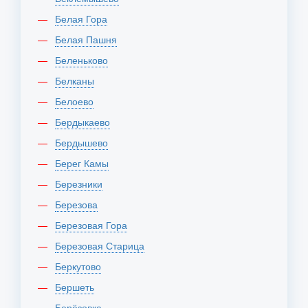
Белая Гора
Белая Пашня
Беленьково
Белканы
Белоево
Бердыкаево
Бердышево
Берег Камы
Березники
Березова
Березовая Гора
Березовая Старица
Беркутово
Бершеть
Берёзовка