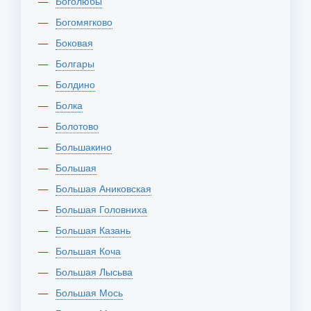
Боголюбы
Богомягково
Боковая
Болгары
Болдино
Болка
Болотово
Большакино
Большая
Большая Аниковская
Большая Головниха
Большая Казань
Большая Коча
Большая Лысьва
Большая Мось