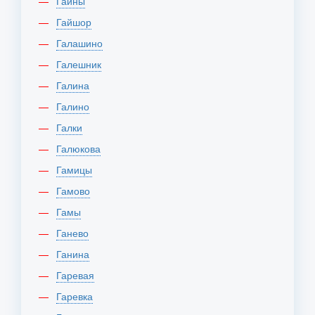
Гайны
Гайшор
Галашино
Галешник
Галина
Галино
Галки
Галюкова
Гамицы
Гамово
Гамы
Ганево
Ганина
Гаревая
Гаревка