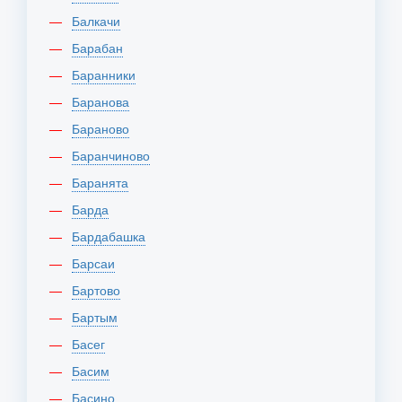
Балкачи
Барабан
Баранники
Баранова
Бараново
Баранчиново
Баранята
Барда
Бардабашка
Барсаи
Бартово
Бартым
Басег
Басим
Басино