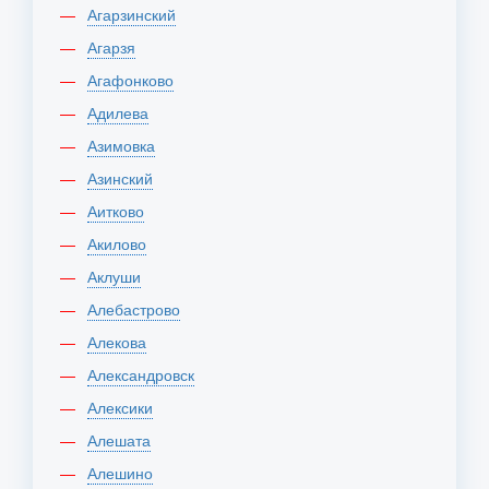
Агарзинский
Агарзя
Агафонково
Адилева
Азимовка
Азинский
Аитково
Акилово
Аклуши
Алебастрово
Алекова
Александровск
Алексики
Алешата
Алешино