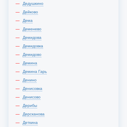
Дедушкино
Дейково
Дема
Деменево
Демидова
Демидовка
Демидово
Демина
Демина Гарь
Денино
Денисовка
Денисово
Дерибы
Дерсканова
Деткина