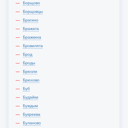
Борщово
Борщовцы
Брагино
Бражата
Бражкина
Бровилята
Брод
Броды
Брюзли
Брюхово
Буб
Будайки
Буждым
Букреева
Буланово