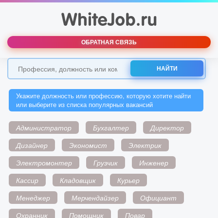
ОБРАТНАЯ СВЯЗЬ
НАЙТИ
Укажите должность или профессию, которую хотите найти
или выберите из списка популярных вакансий
Администратор
Бухгалтер
Директор
Дизайнер
Экономист
Электрик
Электромонтер
Грузчик
Инженер
Кассир
Кладовщик
Курьер
Менеджер
Мерчендайзер
Официант
Охранник
Помощник
Повар