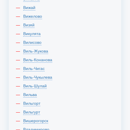
Вижай
Вижелово
Визяй
Викулята
Вилисово
Виль-Жукова
Виль-Конанова
Виль-Чигас
Виль-Чукылева
Виль-Шулай
Вильва
Вильгорт
Вильгурт
Вишерогорск
Владимирово