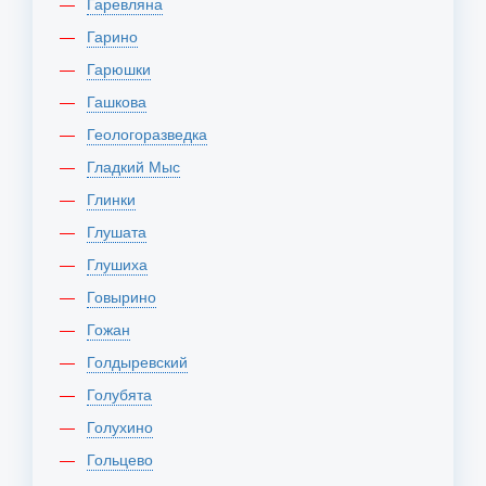
Гаревляна
Гарино
Гарюшки
Гашкова
Геологоразведка
Гладкий Мыс
Глинки
Глушата
Глушиха
Говырино
Гожан
Голдыревский
Голубята
Голухино
Гольцево