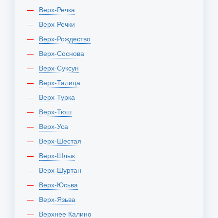
Верх-Речка
Верх-Речки
Верх-Рождество
Верх-Соснова
Верх-Суксун
Верх-Талица
Верх-Турка
Верх-Тюш
Верх-Уса
Верх-Шестая
Верх-Шлык
Верх-Шуртан
Верх-Юсьва
Верх-Язьва
Верхнее Калино