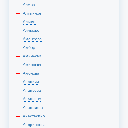
Алмаз
Алтынное
Альняш
Алямово
Аманеево
Амбор
Аминькай
Амировка
Амонова
Ананичи
Ананьева
Ананьино
Ананькина
Анастасино
Андриянова