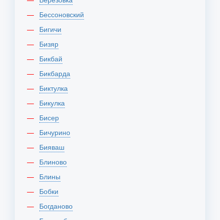
Бессоновский
Бигичи
Бизяр
Бикбай
Бикбарда
Биктулка
Бикулка
Бисер
Бичурино
Бияваш
Блиново
Блины
Бобки
Богданово