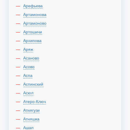
Арефьева
Артамонова
Артамоново
Артошичи
Архипова
Аряж
Асаново
Асово
Аспа
Аспинский
Асюл
Атеро-Ключ
Атнягузи
Атняшка
Ашап