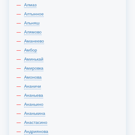
Алмаз
Алтынное
Альняш
Алямово
Аманеево
Амбор
Аминькай
Амировка
Амонова
Ананичи
Ананьева
Ананьино
Ананькина
Анастасино
Андриянова