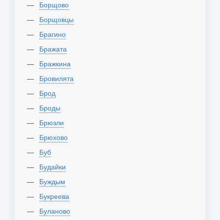
Борщово
Борщовцы
Брагино
Бражата
Бражкина
Бровилята
Брод
Броды
Брюзли
Брюхово
Буб
Будайки
Буждым
Букреева
Буланово