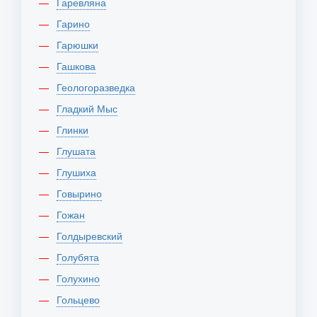
Гаревляна
Гарино
Гарюшки
Гашкова
Геологоразведка
Гладкий Мыс
Глинки
Глушата
Глушиха
Говырино
Гожан
Голдыревский
Голубята
Голухино
Гольцево