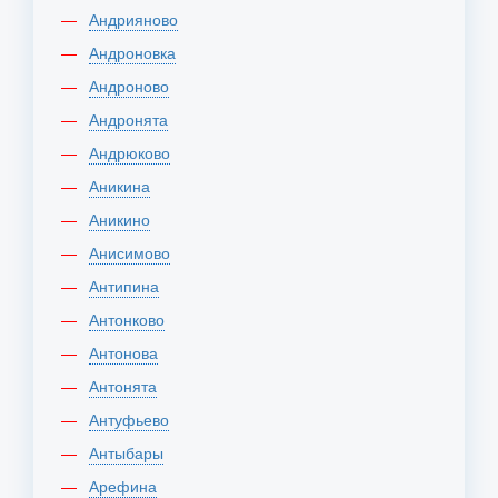
Андрияново
Андроновка
Андроново
Андронята
Андрюково
Аникина
Аникино
Анисимово
Антипина
Антонково
Антонова
Антонята
Антуфьево
Антыбары
Арефина