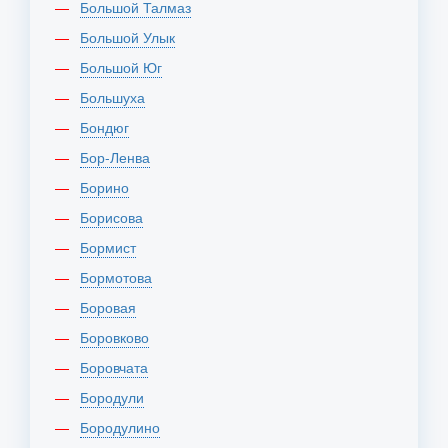
Большой Талмаз
Большой Улык
Большой Юг
Большуха
Бондюг
Бор-Ленва
Борино
Борисова
Бормист
Бормотова
Боровая
Боровково
Боровчата
Бородули
Бородулино