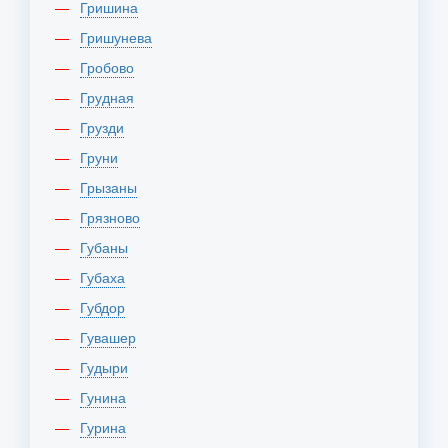
Гришина
Гришунева
Гробово
Грудная
Грузди
Груни
Грызаны
Грязново
Губаны
Губаха
Губдор
Гувашер
Гудыри
Гунина
Гурина