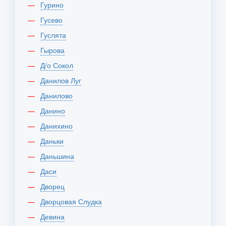
Гурино
Гусево
Гуслята
Гырова
Д/о Сокол
Данилов Луг
Данилово
Данино
Данихино
Даньки
Даньшина
Даси
Дворец
Дворцовая Слудка
Девина