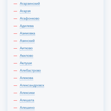
Агарзинский
Агарзя
Агафонково
Адилева
Азимовка
Азинский
Аитково
Акилово
Аклуши
Алебастрово
Алекова
Александровск
Алексики
Алешата
Алешино