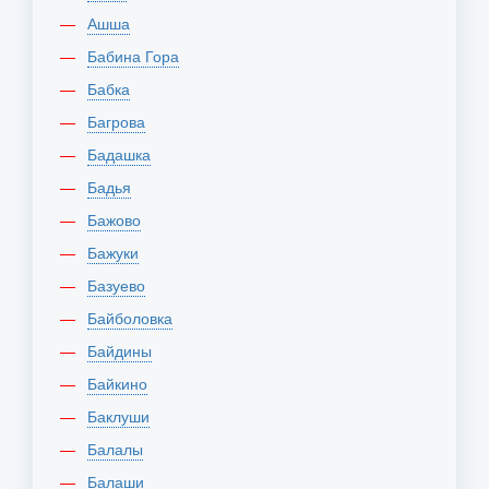
Ашша
Бабина Гора
Бабка
Багрова
Бадашка
Бадья
Бажово
Бажуки
Базуево
Байболовка
Байдины
Байкино
Баклуши
Балалы
Балаши