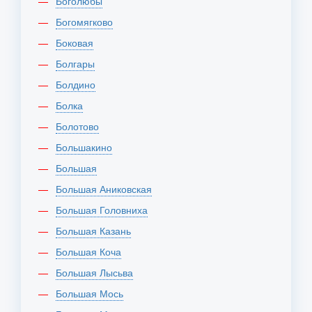
Боголюбы
Богомягково
Боковая
Болгары
Болдино
Болка
Болотово
Большакино
Большая
Большая Аниковская
Большая Головниха
Большая Казань
Большая Коча
Большая Лысьва
Большая Мось