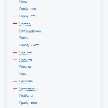
Гора
Горбуново
Горбунята
Горена
Горнозаводск
Горны
Городничата
Горская
Гортлуд
Горшки
Горы
Гремяча
Гремячинск
Грибаны
Грибушино