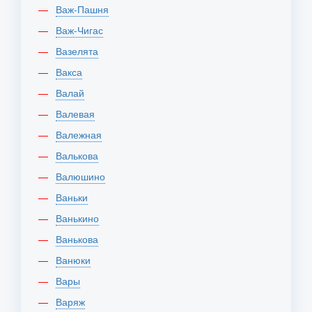
Важ-Пашня
Важ-Чигас
Вазелята
Вакса
Валай
Валевая
Валежная
Валькова
Валюшино
Ваньки
Ванькино
Ванькова
Ванюки
Вары
Варяж