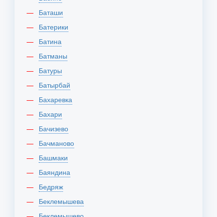
Баташи
Батерики
Батина
Батманы
Батуры
Батырбай
Бахаревка
Бахари
Бачизево
Бачманово
Башмаки
Баяндина
Бедряж
Беклемышева
Беклемышево