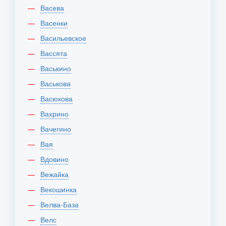
Васева
Васенки
Васильевское
Вассята
Васькино
Васькова
Васюкова
Вахрино
Вачегино
Вая
Вдовино
Вежайка
Векошинка
Велва-База
Велс