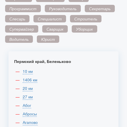
Программист
Руководитель
Секретарь
Слесарь
Специалист
Строитель
Супервайзер
Сварщик
Уборщик
Водитель
Юрист
Пермский край, Беленьково
10 км
1406 км
20 км
27 км
Абог
Абросы
Агапово