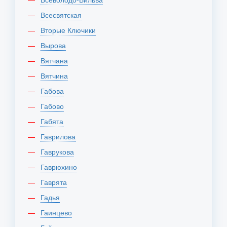
Всесвятская
Вторые Ключики
Вырова
Вятчана
Вятчина
Габова
Габово
Габята
Гаврилова
Гаврукова
Гаврюхино
Гаврята
Гадья
Гаинцево