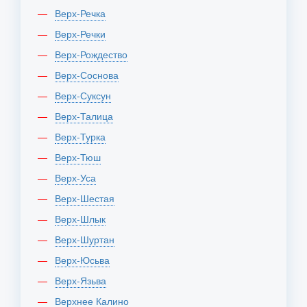
Верх-Речка
Верх-Речки
Верх-Рождество
Верх-Соснова
Верх-Суксун
Верх-Талица
Верх-Турка
Верх-Тюш
Верх-Уса
Верх-Шестая
Верх-Шлык
Верх-Шуртан
Верх-Юсьва
Верх-Язьва
Верхнее Калино