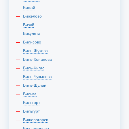
Вижай
Вижелово
Визяй
Викулята
Вилисово
Виль-Жукова
Виль-Конанова
Виль-Чигас
Виль-Чукылева
Виль-Шулай
Вильва
Вильгорт
Вильгурт
Вишерогорск
Владимирово