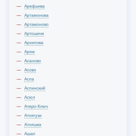
Арефьева
Артамонова
Артамоново
Артошичи
Архипова
Аряж
Асаново
Асово
Аспа
Аспинский
Асюл
Атеро-Ключ
Атнягузи
Атняшка
Ашап