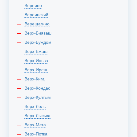
Вереино
Вереинский
Верещагино
Верх-Бияваш
Верх-Буждом
Верх-Емаш
Верх-Иньва
Верх-Ирень
Верх-Кига
Верх-Кондас
Верх-Култым
Верх-Лель
Верх-Лысьва
Верх-Мега
Верх-Потка