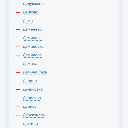
Дедушкино
Дейково
Дема
Деменево
Демидова
Демидовка
Демидово
Демина
Демина Гарь
Денино
Денисовка
Денисово
Дерибы
Дерсканова
Деткина