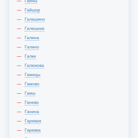
Гайны
Гайшор
Галашино
Галешник
Галина
Галино
Галки
Галюкова
Гамицы
Гамово
Гамы
Ганево
Ганина
Гаревая
Гаревка