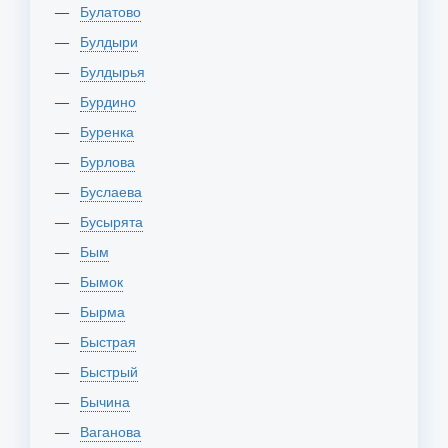
Булатово
Булдыри
Булдырья
Бурдино
Буренка
Бурлова
Буслаева
Бусырята
Бым
Бымок
Бырма
Быстрая
Быстрый
Бычина
Ваганова