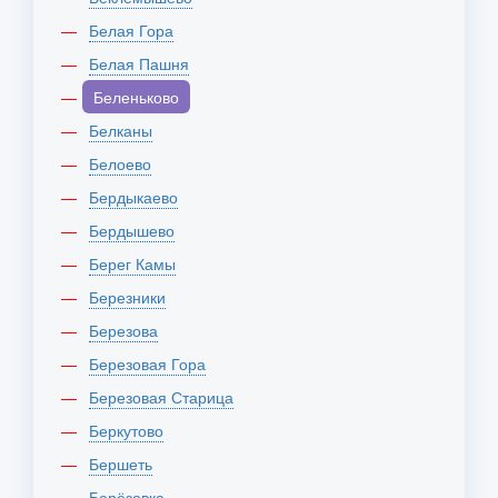
Белая Гора
Белая Пашня
Беленьково
Белканы
Белоево
Бердыкаево
Бердышево
Берег Камы
Березники
Березова
Березовая Гора
Березовая Старица
Беркутово
Бершеть
Берёзовка