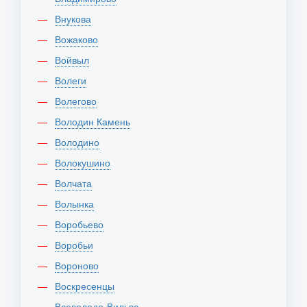
Внукова
Вожаково
Войвыл
Волеги
Волегово
Володин Камень
Володино
Волокушино
Волчата
Волынка
Воробьево
Воробьи
Вороново
Воскресенцы
Всеволодо-Вильва