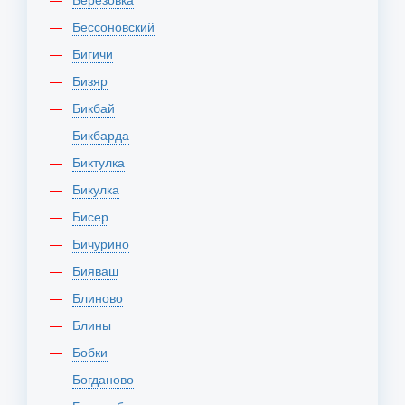
Бессоновский
Бигичи
Бизяр
Бикбай
Бикбарда
Биктулка
Бикулка
Бисер
Бичурино
Бияваш
Блиново
Блины
Бобки
Богданово