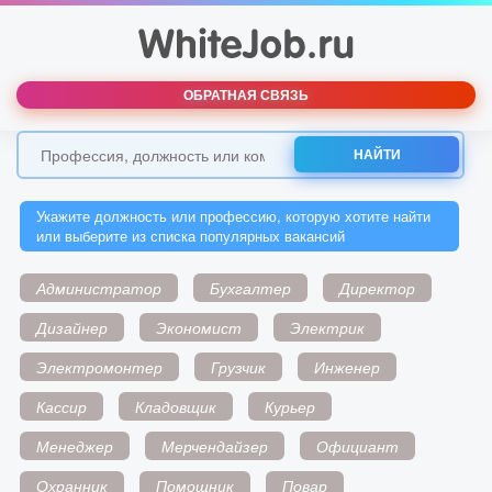
ОБРАТНАЯ СВЯЗЬ
НАЙТИ
Укажите должность или профессию, которую хотите найти
или выберите из списка популярных вакансий
Администратор
Бухгалтер
Директор
Дизайнер
Экономист
Электрик
Электромонтер
Грузчик
Инженер
Кассир
Кладовщик
Курьер
Менеджер
Мерчендайзер
Официант
Охранник
Помощник
Повар