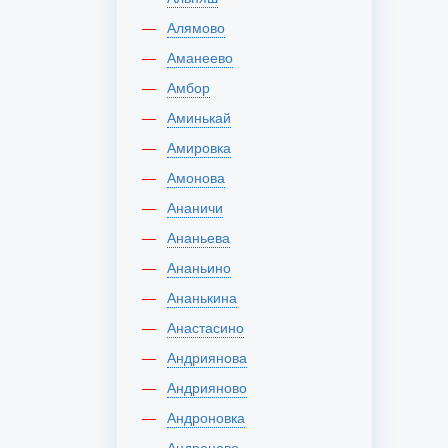
Алямово
Аманеево
Амбор
Аминькай
Амировка
Амонова
Ананичи
Ананьева
Ананьино
Ананькина
Анастасино
Андриянова
Андрияново
Андроновка
Андроново