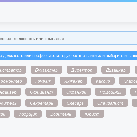
е должность или профессию, которую хотите найти или выберите из спи
нистратор
Бухгалтер
Директор
Дизайнер
тромонтер
Грузчик
Инженер
Кассир
Кладо
ндайзер
Официант
Охранник
Помощник
одитель
Секретарь
Слесарь
Специалист
ик
Уборщик
Водитель
Юрист