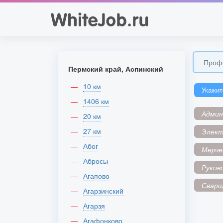
Пермский край, Аспинский
10 км
Укажит
1406 км
Адми
20 км
27 км
Элек
Абог
Мерче
Абросы
Руков
Агапово
Сварщ
Агарзинский
Агарзя
Агафонково