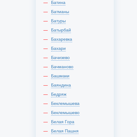
Батина
Батманы
Батуры
Батырбай
Бахаревка
Бахари
Бачизево
Бачманово
Башмаки
Баяндина
Бедряж
Беклемышева
Беклемышево
Белая Гора
Белая Пашня