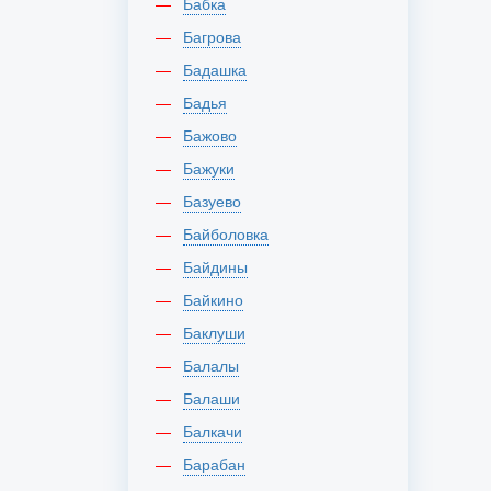
Бабка
Багрова
Бадашка
Бадья
Бажово
Бажуки
Базуево
Байболовка
Байдины
Байкино
Баклуши
Балалы
Балаши
Балкачи
Барабан