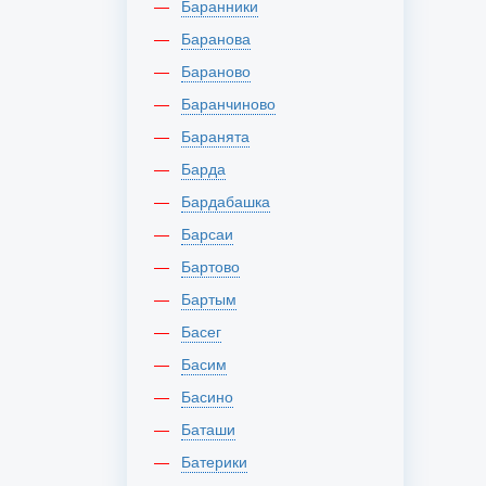
Баранники
Баранова
Бараново
Баранчиново
Баранята
Барда
Бардабашка
Барсаи
Бартово
Бартым
Басег
Басим
Басино
Баташи
Батерики