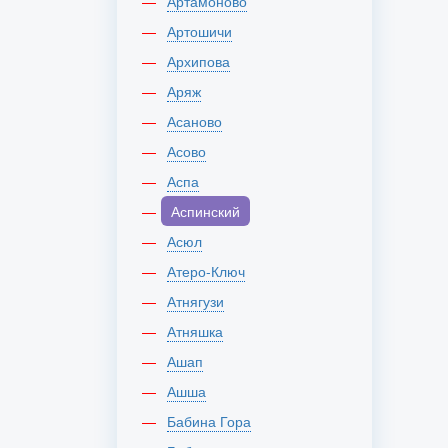
Артамоново
Артошичи
Архипова
Аряж
Асаново
Асово
Аспа
Аспинский
Асюл
Атеро-Ключ
Атнягузи
Атняшка
Ашап
Ашша
Бабина Гора