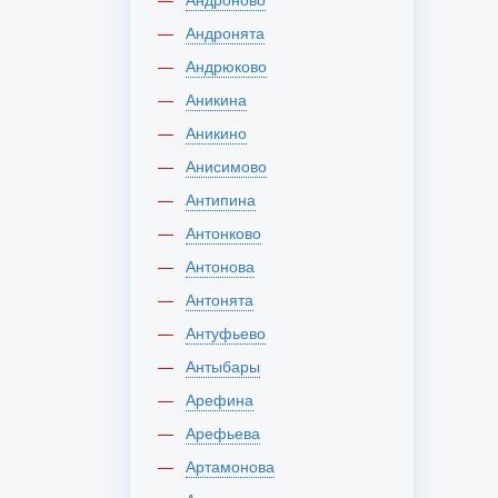
Андронята
Андрюково
Аникина
Аникино
Анисимово
Антипина
Антонково
Антонова
Антонята
Антуфьево
Антыбары
Арефина
Арефьева
Артамонова