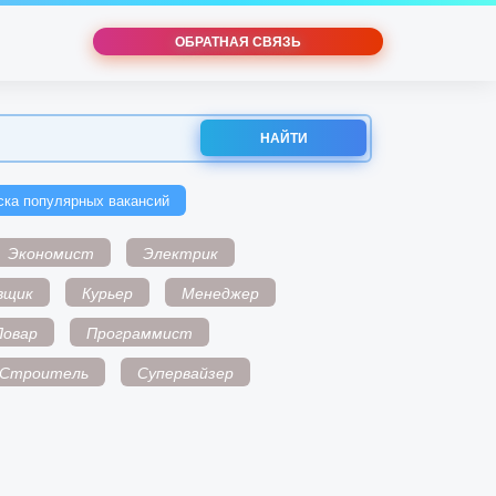
ОБРАТНАЯ СВЯЗЬ
НАЙТИ
ска популярных вакансий
Экономист
Электрик
вщик
Курьер
Менеджер
Повар
Программист
Строитель
Супервайзер