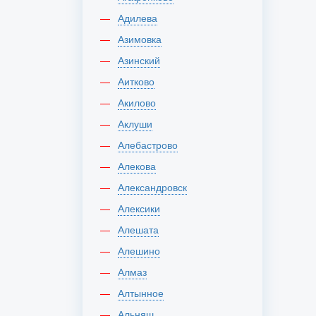
Адилева
Азимовка
Азинский
Аитково
Акилово
Аклуши
Алебастрово
Алекова
Александровск
Алексики
Алешата
Алешино
Алмаз
Алтынное
Альняш