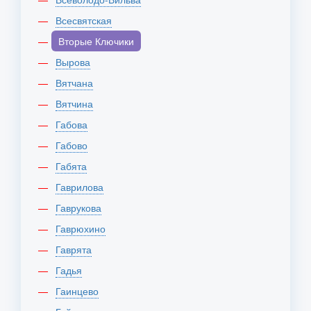
Всесвятская
Вторые Ключики
Вырова
Вятчана
Вятчина
Габова
Габово
Габята
Гаврилова
Гаврукова
Гаврюхино
Гаврята
Гадья
Гаинцево