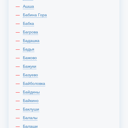
Ашша
Бабина Гора
Бабка
Багрова
Бадашка
Бадья
Бажово
Бажуки
Базуево
Байболовка
Байдины
Байкино
Баклуши
Балалы
Балаши