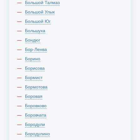
Большой Талмаз
Большой Улык
Большой Юг
Большуха
Бондюг
Бор-Ленва
Борино
Борисова
Бормист
Бормотова
Боровая
Боровково
Боровчата
Бородули
Бородулино