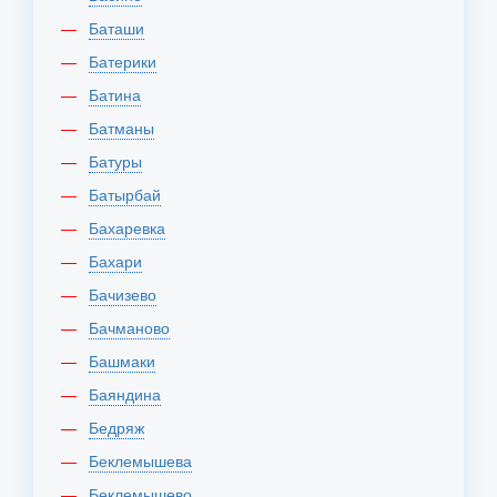
Баташи
Батерики
Батина
Батманы
Батуры
Батырбай
Бахаревка
Бахари
Бачизево
Бачманово
Башмаки
Баяндина
Бедряж
Беклемышева
Беклемышево