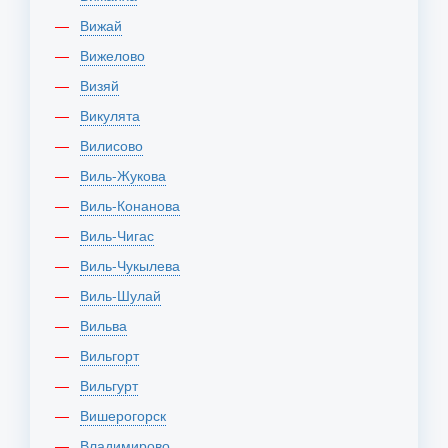
Вижай
Вижелово
Визяй
Викулята
Вилисово
Виль-Жукова
Виль-Конанова
Виль-Чигас
Виль-Чукылева
Виль-Шулай
Вильва
Вильгорт
Вильгурт
Вишерогорск
Владимирово