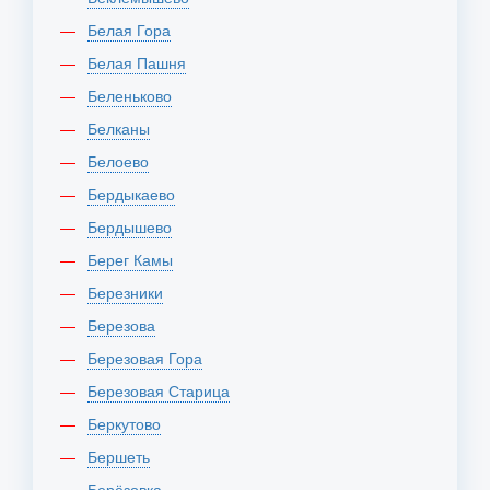
Белая Гора
Белая Пашня
Беленьково
Белканы
Белоево
Бердыкаево
Бердышево
Берег Камы
Березники
Березова
Березовая Гора
Березовая Старица
Беркутово
Бершеть
Берёзовка