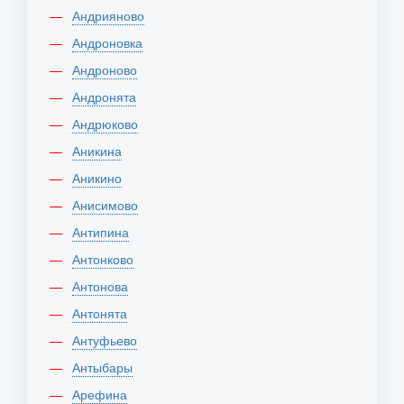
Андрияново
Андроновка
Андроново
Андронята
Андрюково
Аникина
Аникино
Анисимово
Антипина
Антонково
Антонова
Антонята
Антуфьево
Антыбары
Арефина