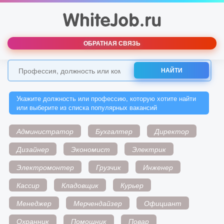
ОБРАТНАЯ СВЯЗЬ
НАЙТИ
Укажите должность или профессию, которую хотите найти
или выберите из списка популярных вакансий
Администратор
Бухгалтер
Директор
Дизайнер
Экономист
Электрик
Электромонтер
Грузчик
Инженер
Кассир
Кладовщик
Курьер
Менеджер
Мерчендайзер
Официант
Охранник
Помощник
Повар