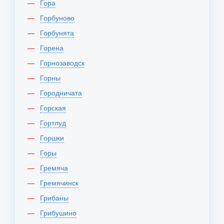
Гора
Горбуново
Горбунята
Горена
Горнозаводск
Горны
Городничата
Горская
Гортлуд
Горшки
Горы
Гремяча
Гремячинск
Грибаны
Грибушино