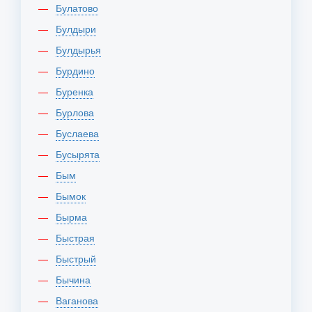
Булатово
Булдыри
Булдырья
Бурдино
Буренка
Бурлова
Буслаева
Бусырята
Бым
Бымок
Бырма
Быстрая
Быстрый
Бычина
Ваганова