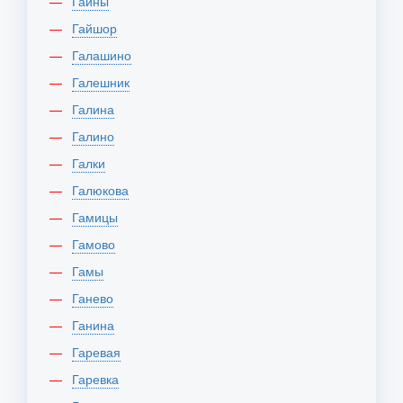
Гайны
Гайшор
Галашино
Галешник
Галина
Галино
Галки
Галюкова
Гамицы
Гамово
Гамы
Ганево
Ганина
Гаревая
Гаревка