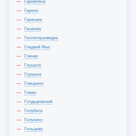
Гаревляна
Гарино
Гарюшки
Гашкова
Геологоразведка
Гладкий Мыс
Глинки
Глушата
Глушиха
Говырино
Гожан
Голдыревский
Голубята
Голухино
Гольцево