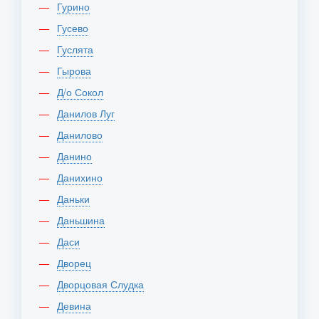
Гурино
Гусево
Гуслята
Гырова
Д/о Сокол
Данилов Луг
Данилово
Данино
Данихино
Даньки
Даньшина
Даси
Дворец
Дворцовая Слудка
Девина