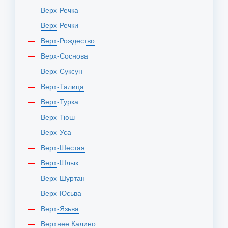
Верх-Речка
Верх-Речки
Верх-Рождество
Верх-Соснова
Верх-Суксун
Верх-Талица
Верх-Турка
Верх-Тюш
Верх-Уса
Верх-Шестая
Верх-Шлык
Верх-Шуртан
Верх-Юсьва
Верх-Язьва
Верхнее Калино