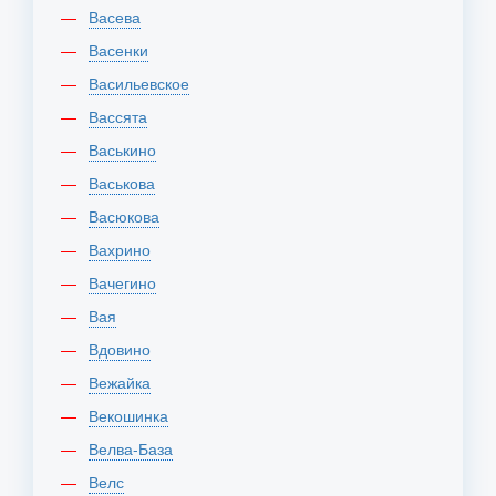
Васева
Васенки
Васильевское
Вассята
Васькино
Васькова
Васюкова
Вахрино
Вачегино
Вая
Вдовино
Вежайка
Векошинка
Велва-База
Велс