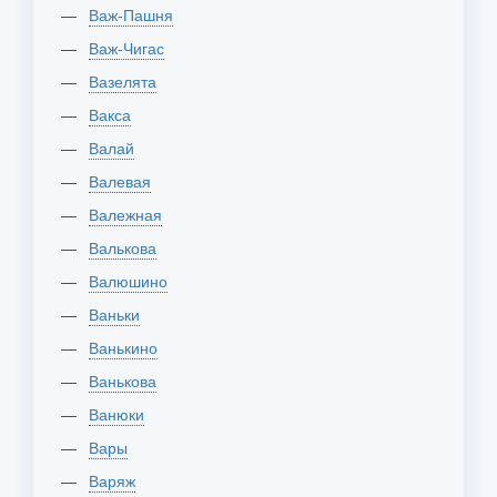
Важ-Пашня
Важ-Чигас
Вазелята
Вакса
Валай
Валевая
Валежная
Валькова
Валюшино
Ваньки
Ванькино
Ванькова
Ванюки
Вары
Варяж