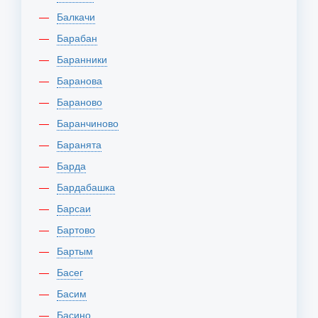
Балкачи
Барабан
Баранники
Баранова
Бараново
Баранчиново
Баранята
Барда
Бардабашка
Барсаи
Бартово
Бартым
Басег
Басим
Басино