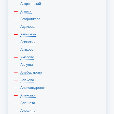
Агарзинский
Агарзя
Агафонково
Адилева
Азимовка
Азинский
Аитково
Акилово
Аклуши
Алебастрово
Алекова
Александровск
Алексики
Алешата
Алешино