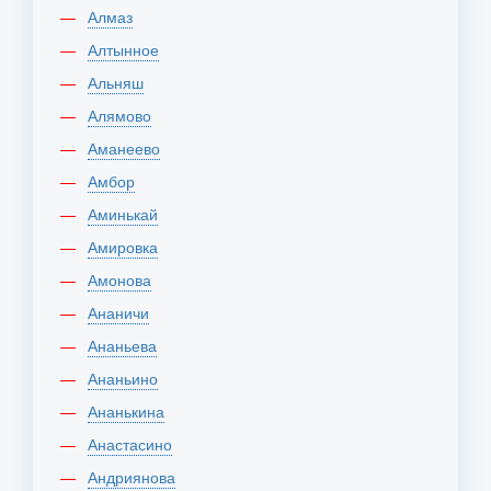
Алмаз
Алтынное
Альняш
Алямово
Аманеево
Амбор
Аминькай
Амировка
Амонова
Ананичи
Ананьева
Ананьино
Ананькина
Анастасино
Андриянова