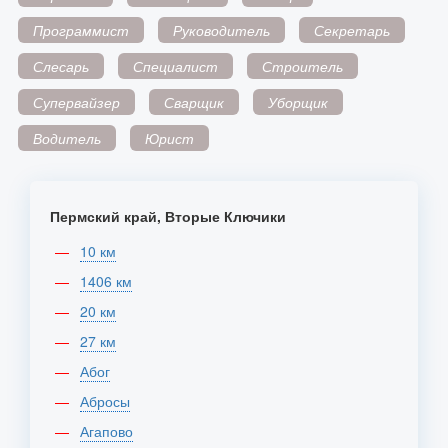
Программист
Руководитель
Секретарь
Слесарь
Специалист
Строитель
Супервайзер
Сварщик
Уборщик
Водитель
Юрист
Пермский край, Вторые Ключики
10 км
1406 км
20 км
27 км
Абог
Абросы
Агапово