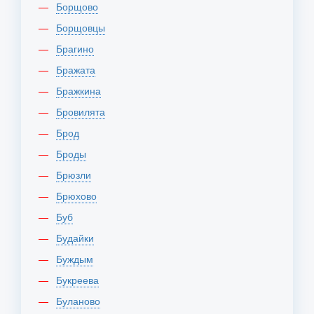
Борщово
Борщовцы
Брагино
Бражата
Бражкина
Бровилята
Брод
Броды
Брюзли
Брюхово
Буб
Будайки
Буждым
Букреева
Буланово