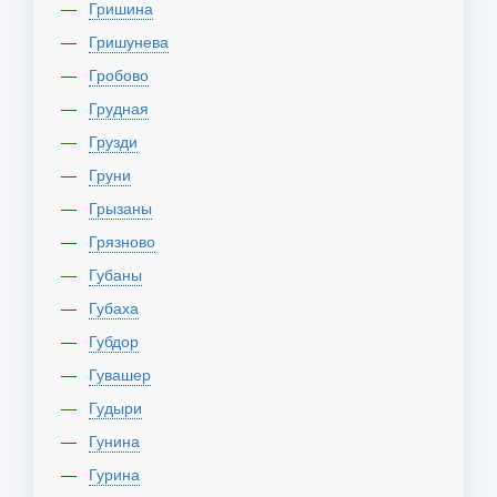
Гришина
Гришунева
Гробово
Грудная
Грузди
Груни
Грызаны
Грязново
Губаны
Губаха
Губдор
Гувашер
Гудыри
Гунина
Гурина