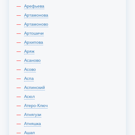
Арефьева
Артамонова
Артамоново
Артошичи
Архипова
Аряж
Асаново
Асово
Аспа
Аспинский
Асюл
Атеро-Ключ
Атнягузи
Атняшка
Ашап