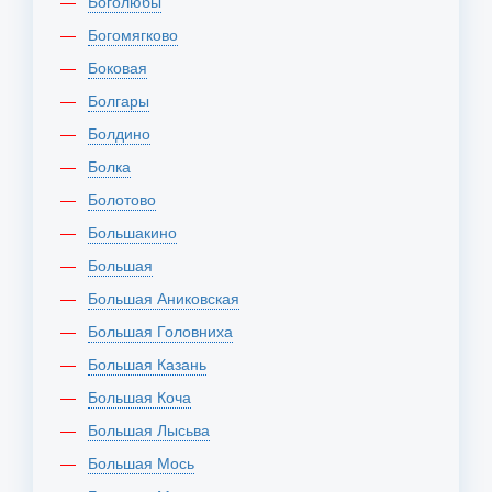
Боголюбы
Богомягково
Боковая
Болгары
Болдино
Болка
Болотово
Большакино
Большая
Большая Аниковская
Большая Головниха
Большая Казань
Большая Коча
Большая Лысьва
Большая Мось