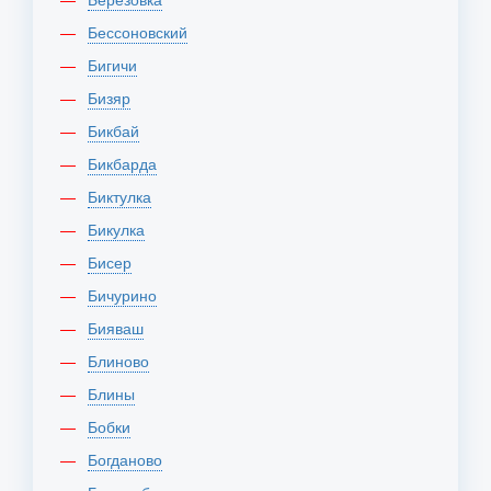
Бессоновский
Бигичи
Бизяр
Бикбай
Бикбарда
Биктулка
Бикулка
Бисер
Бичурино
Бияваш
Блиново
Блины
Бобки
Богданово