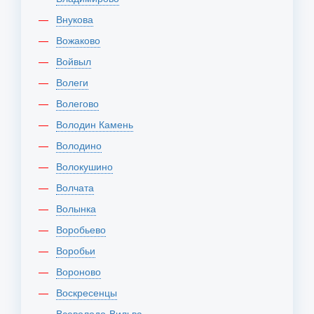
Внукова
Вожаково
Войвыл
Волеги
Волегово
Володин Камень
Володино
Волокушино
Волчата
Волынка
Воробьево
Воробьи
Вороново
Воскресенцы
Всеволодо-Вильва