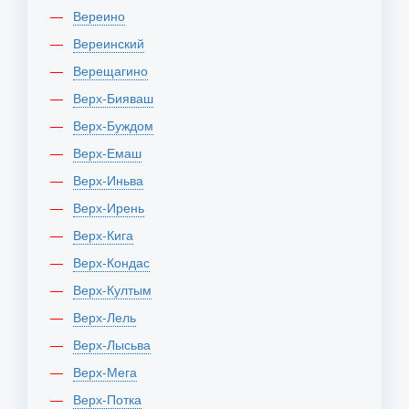
Вереино
Вереинский
Верещагино
Верх-Бияваш
Верх-Буждом
Верх-Емаш
Верх-Иньва
Верх-Ирень
Верх-Кига
Верх-Кондас
Верх-Култым
Верх-Лель
Верх-Лысьва
Верх-Мега
Верх-Потка