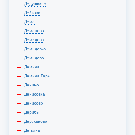
Дедушкино
Дейково
Дема
Деменево
Демидова
Демидовка
Демидово
Демина
Демина Гарь
Денино
Денисовка
Денисово
Дерибы
Дерсканова
Деткина