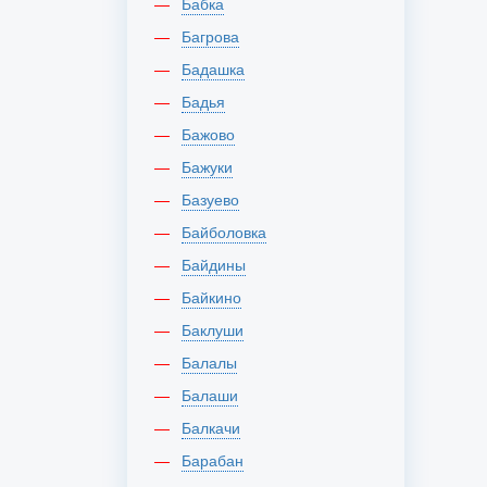
Бабка
Багрова
Бадашка
Бадья
Бажово
Бажуки
Базуево
Байболовка
Байдины
Байкино
Баклуши
Балалы
Балаши
Балкачи
Барабан