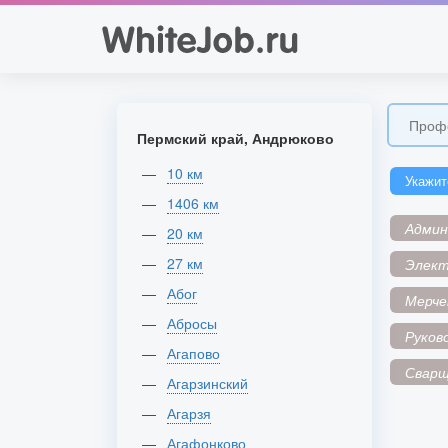
Пермский край, Андрюково
10 км
Укажит
1406 км
Адми
20 км
27 км
Элек
Абог
Мерче
Абросы
Руков
Агапово
Сварщ
Агарзинский
Агарзя
Агафонково