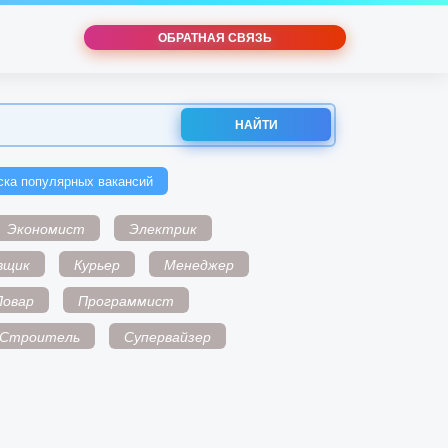
ОБРАТНАЯ СВЯЗЬ
НАЙТИ
ска популярных вакансий
Экономист
Электрик
вщик
Курьер
Менеджер
Повар
Программист
Строитель
Супервайзер