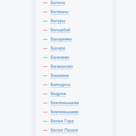
Батина
Батманы
Батуры
Батырбай
Бахаревка
Бахари
Бачизево
Бачманово
Башмаки
Баяндина
Бедряж
Беклемышева
Беклемышево
Белая Гора
Белая Пашня