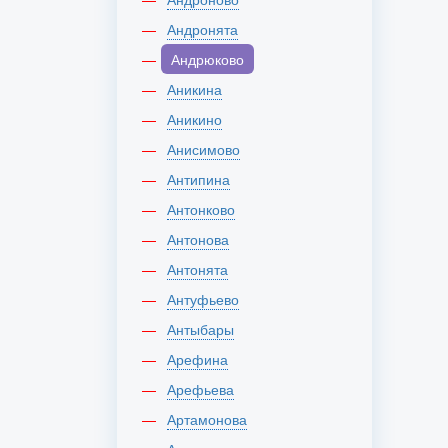
Андронята
Андрюково
Аникина
Аникино
Анисимово
Антипина
Антонково
Антонова
Антонята
Антуфьево
Антыбары
Арефина
Арефьева
Артамонова