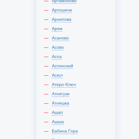
Артамоново
Артошичи
Архипова
Аряж
Асаново
Асово
Аспа
Аспинский
Асюл
Атеро-Ключ
Атнягузи
Атняшка
Ашап
Ашша
Бабина Гора