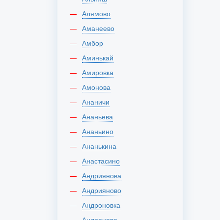
Алямово
Аманеево
Амбор
Аминькай
Амировка
Амонова
Ананичи
Ананьева
Ананьино
Ананькина
Анастасино
Андриянова
Андрияново
Андроновка
Андроново