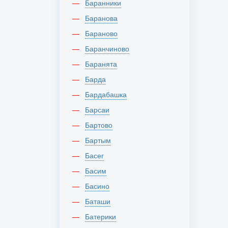
Баранники
Баранова
Бараново
Баранчиново
Баранята
Барда
Бардабашка
Барсаи
Бартово
Бартым
Басег
Басим
Басино
Баташи
Батерики