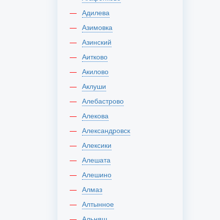
Адилева
Азимовка
Азинский
Аитково
Акилово
Аклуши
Алебастрово
Алекова
Александровск
Алексики
Алешата
Алешино
Алмаз
Алтынное
Альняш