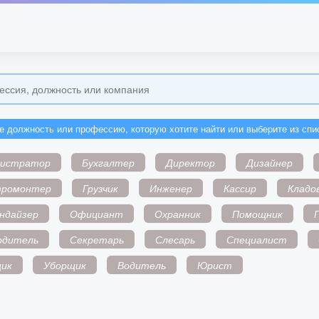
е должность или профессию, которую хотите найти или выберите из спи
нистратор
Бухгалтер
Директор
Дизайнер
тромонтер
Грузчик
Инженер
Кассир
Кладо
ндайзер
Официант
Охранник
Помощник
одитель
Секретарь
Слесарь
Специалист
ик
Уборщик
Водитель
Юрист