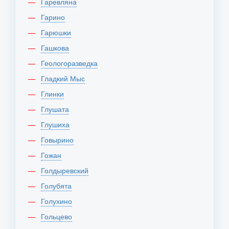
Гаревляна
Гарино
Гарюшки
Гашкова
Геологоразведка
Гладкий Мыс
Глинки
Глушата
Глушиха
Говырино
Гожан
Голдыревский
Голубята
Голухино
Гольцево