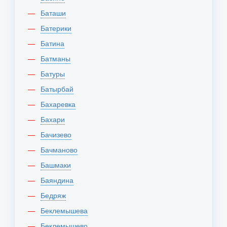
Баташи
Батерики
Батина
Батманы
Батуры
Батырбай
Бахаревка
Бахари
Бачизево
Бачманово
Башмаки
Баяндина
Бедряж
Беклемышева
Беклемышево