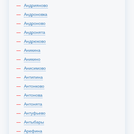
Андрияново
Андроновка
Андроново
Андронята
Андрюково
Аникина
Аникино
Анисимово
Антипина
Антонково
Антонова
Антонята
Антуфьево
Антыбары
Арефина