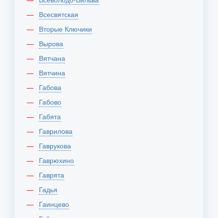
Всесвятская
Вторые Ключики
Вырова
Вятчана
Вятчина
Габова
Габово
Габята
Гаврилова
Гаврукова
Гаврюхино
Гаврята
Гадья
Гаинцево