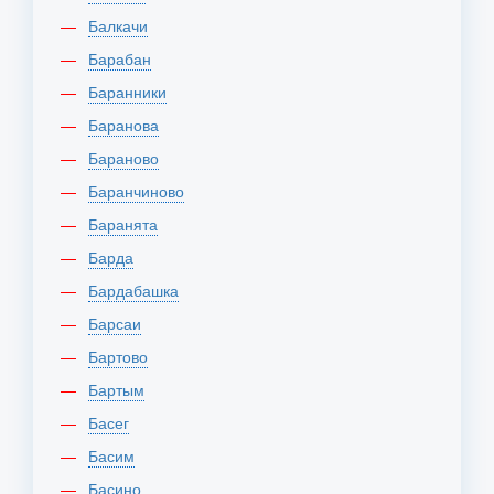
Балкачи
Барабан
Баранники
Баранова
Бараново
Баранчиново
Баранята
Барда
Бардабашка
Барсаи
Бартово
Бартым
Басег
Басим
Басино