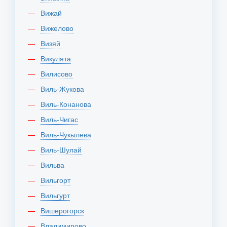
Вижай
Вижелово
Визяй
Викулята
Вилисово
Виль-Жукова
Виль-Конанова
Виль-Чигас
Виль-Чукылева
Виль-Шулай
Вильва
Вильгорт
Вильгурт
Вишерогорск
Владимирово