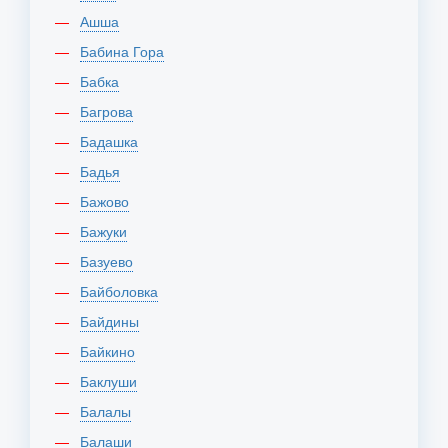
Ашша
Бабина Гора
Бабка
Багрова
Бадашка
Бадья
Бажово
Бажуки
Базуево
Байболовка
Байдины
Байкино
Баклуши
Балалы
Балаши