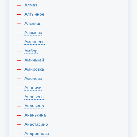
Алмаз
Алтынное
Альняш
Алямово
Аманеево
Амбор
Аминькай
Амировка
Амонова
Ананичи
Ананьева
Ананьино
Ананькина
Анастасино
Андриянова