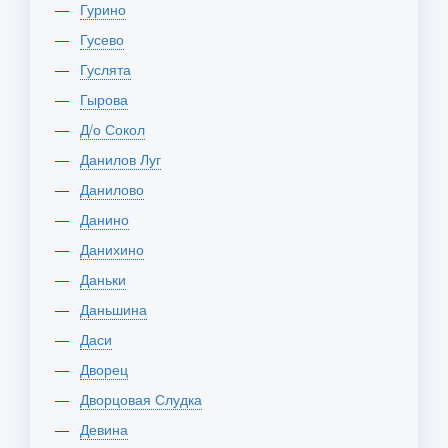
Гурино
Гусево
Гуслята
Гырова
Д/о Сокол
Данилов Луг
Данилово
Данино
Данихино
Даньки
Даньшина
Даси
Дворец
Дворцовая Слудка
Девина