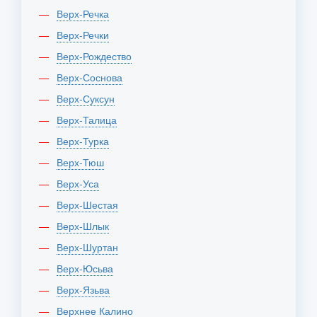
Верх-Речка
Верх-Речки
Верх-Рождество
Верх-Соснова
Верх-Суксун
Верх-Талица
Верх-Турка
Верх-Тюш
Верх-Уса
Верх-Шестая
Верх-Шлык
Верх-Шуртан
Верх-Юсьва
Верх-Язьва
Верхнее Калино