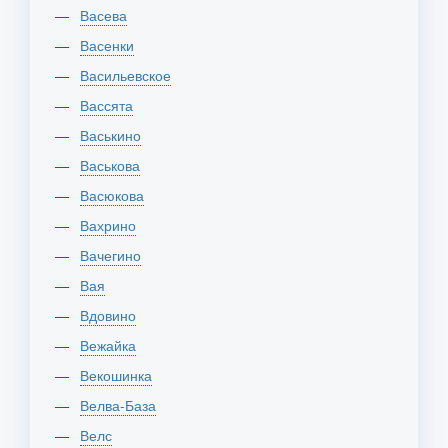
Васева
Васенки
Васильевское
Вассята
Васькино
Васькова
Васюкова
Вахрино
Вачегино
Вая
Вдовино
Вежайка
Векошинка
Велва-База
Велс