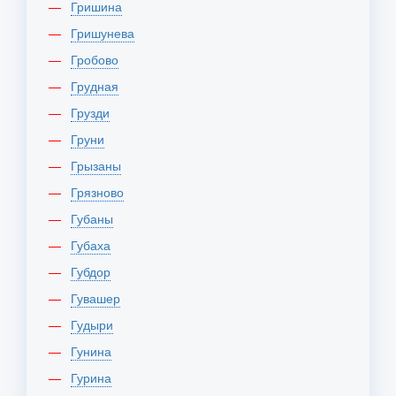
Гришина
Гришунева
Гробово
Грудная
Грузди
Груни
Грызаны
Грязново
Губаны
Губаха
Губдор
Гувашер
Гудыри
Гунина
Гурина