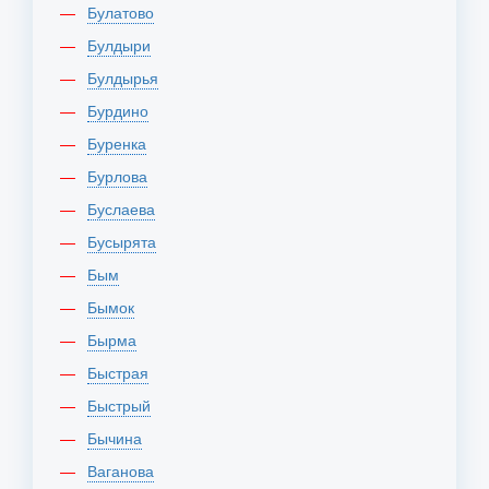
Булатово
Булдыри
Булдырья
Бурдино
Буренка
Бурлова
Буслаева
Бусырята
Бым
Бымок
Бырма
Быстрая
Быстрый
Бычина
Ваганова