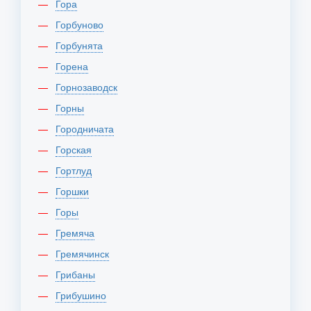
Гора
Горбуново
Горбунята
Горена
Горнозаводск
Горны
Городничата
Горская
Гортлуд
Горшки
Горы
Гремяча
Гремячинск
Грибаны
Грибушино