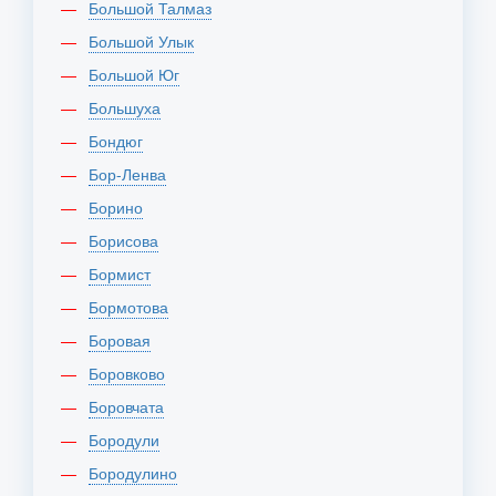
Большой Талмаз
Большой Улык
Большой Юг
Большуха
Бондюг
Бор-Ленва
Борино
Борисова
Бормист
Бормотова
Боровая
Боровково
Боровчата
Бородули
Бородулино