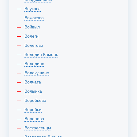
Внукова
Вожаково
Войвыл
Волеги
Волегово
Володин Камень
Володино
Волокушино
Волчата
Волынка
Воробьево
Воробьи
Вороново
Воскресенцы
Всеволодо-Вильва