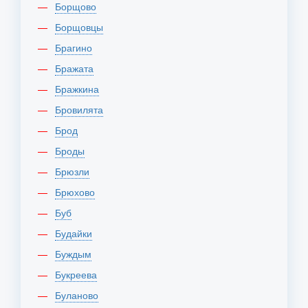
Борщово
Борщовцы
Брагино
Бражата
Бражкина
Бровилята
Брод
Броды
Брюзли
Брюхово
Буб
Будайки
Буждым
Букреева
Буланово