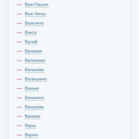
Важ-Пашня
Важ-Чигас
Вазелята
Вакса
Валай
Валевая
Валежная
Валькова
Валюшино
Ваньки
Ванькино
Ванькова
Ванюки
Вары
Варяж