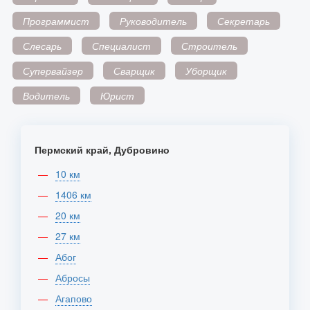
Программист
Руководитель
Секретарь
Слесарь
Специалист
Строитель
Супервайзер
Сварщик
Уборщик
Водитель
Юрист
Пермский край, Дубровино
10 км
1406 км
20 км
27 км
Абог
Абросы
Агапово