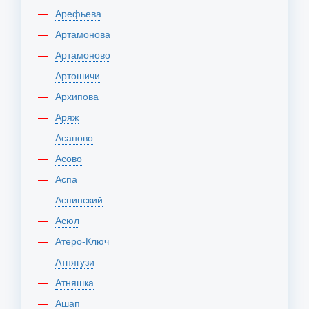
Арефьева
Артамонова
Артамоново
Артошичи
Архипова
Аряж
Асаново
Асово
Аспа
Аспинский
Асюл
Атеро-Ключ
Атнягузи
Атняшка
Ашап