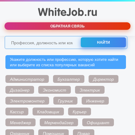
ОБРАТНАЯ СВЯЗЬ
НАЙТИ
Укажите должность или профессию, которую хотите найти
или выберите из списка популярных вакансий
Администратор
Бухгалтер
Директор
Дизайнер
Экономист
Электрик
Электромонтер
Грузчик
Инженер
Кассир
Кладовщик
Курьер
Менеджер
Мерчендайзер
Официант
Охранник
Помощник
Повар