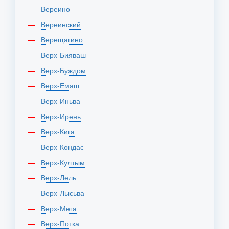
Вереино
Вереинский
Верещагино
Верх-Бияваш
Верх-Буждом
Верх-Емаш
Верх-Иньва
Верх-Ирень
Верх-Кига
Верх-Кондас
Верх-Култым
Верх-Лель
Верх-Лысьва
Верх-Мега
Верх-Потка