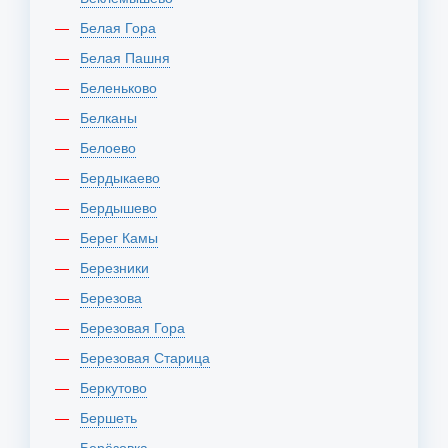
Белая Гора
Белая Пашня
Беленьково
Белканы
Белоево
Бердыкаево
Бердышево
Берег Камы
Березники
Березова
Березовая Гора
Березовая Старица
Беркутово
Бершеть
Берёзовка