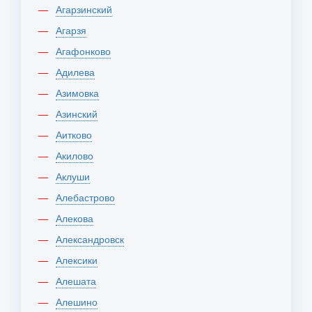
Агарзинский
Агарзя
Агафонково
Адилева
Азимовка
Азинский
Аитково
Акилово
Аклуши
Алебастрово
Алекова
Александровск
Алексики
Алешата
Алешино