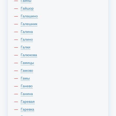
Гайны
Гайшор
Галашино
Галешник
Галина
Галино
Галки
Галюкова
Гамицы
Гамово
Гамы
Ганево
Ганина
Гаревая
Гаревка