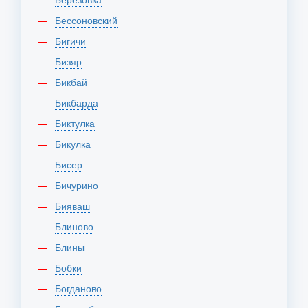
Бессоновский
Бигичи
Бизяр
Бикбай
Бикбарда
Биктулка
Бикулка
Бисер
Бичурино
Бияваш
Блиново
Блины
Бобки
Богданово