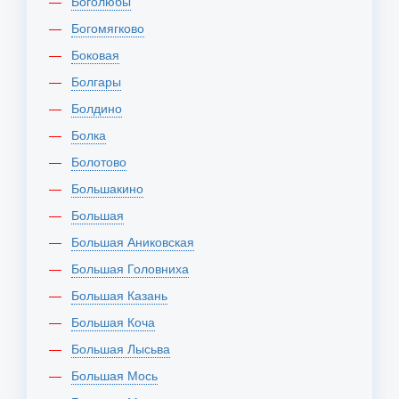
Боголюбы
Богомягково
Боковая
Болгары
Болдино
Болка
Болотово
Большакино
Большая
Большая Аниковская
Большая Головниха
Большая Казань
Большая Коча
Большая Лысьва
Большая Мось