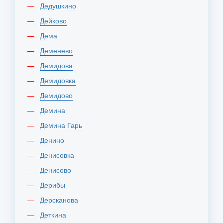
Дедушкино
Дейково
Дема
Деменево
Демидова
Демидовка
Демидово
Демина
Демина Гарь
Денино
Денисовка
Денисово
Дерибы
Дерсканова
Деткина