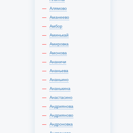
Алямово
Аманеево
Амбор
Аминькай
Амировка
Амонова
Ананичи
Ананьева
Ананьино
Ананькина
Анастасино
Андриянова
Андрияново
Андроновка
Андроново