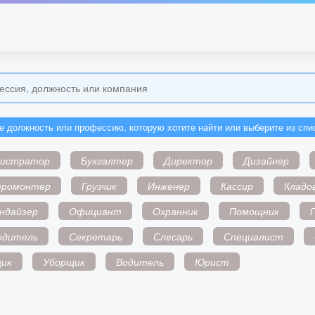
е должность или профессию, которую хотите найти или выберите из спи
нистратор
Бухгалтер
Директор
Дизайнер
тромонтер
Грузчик
Инженер
Кассир
Кладо
ндайзер
Официант
Охранник
Помощник
одитель
Секретарь
Слесарь
Специалист
ик
Уборщик
Водитель
Юрист