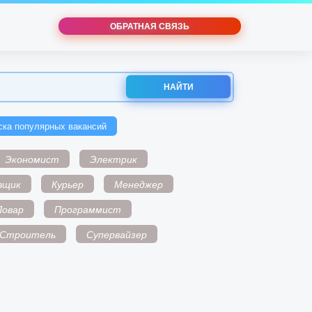
ОБРАТНАЯ СВЯЗЬ
НАЙТИ
ска популярных вакансий
Экономист
Электрик
вщик
Курьер
Менеджер
Повар
Программист
Строитель
Супервайзер