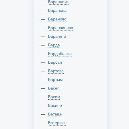
Баранники
Баранова
Бараново
Баранчиново
Баранята
Барда
Бардабашка
Барсаи
Бартово
Бартым
Басег
Басим
Басино
Баташи
Батерики