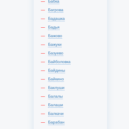
Бабка
Багрова
Бадашка
Бадья
Бажово
Бажуки
Базуево
Байболовка
Байдины
Байкино
Баклуши
Балалы
Балаши
Балкачи
Барабан