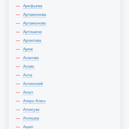
Арефьева
Артамонова
Артамоново
Артошичи
Архипова
Аряж
Асаново
Асово
Аспа
Аспинский
Асюл
Атеро-Ключ
Атнягузи
Атняшка
Ашап