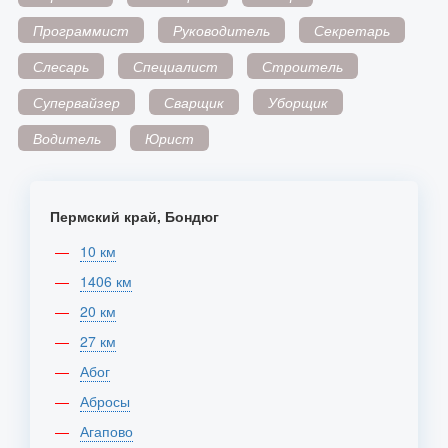
Программист
Руководитель
Секретарь
Слесарь
Специалист
Строитель
Супервайзер
Сварщик
Уборщик
Водитель
Юрист
Пермский край, Бондюг
10 км
1406 км
20 км
27 км
Абог
Абросы
Агапово