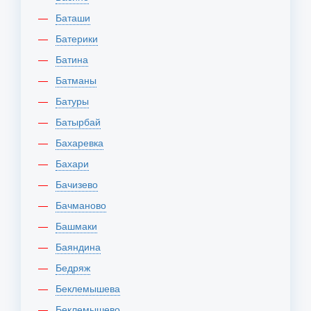
Баташи
Батерики
Батина
Батманы
Батуры
Батырбай
Бахаревка
Бахари
Бачизево
Бачманово
Башмаки
Баяндина
Бедряж
Беклемышева
Беклемышево