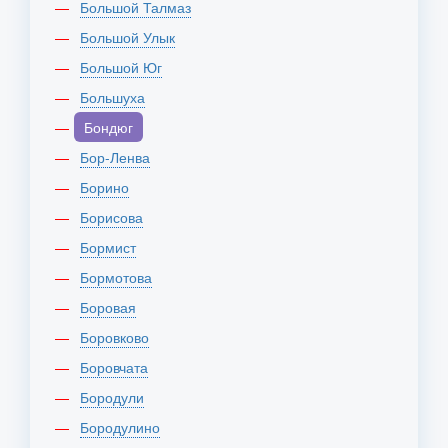
Большой Талмаз
Большой Улык
Большой Юг
Большуха
Бондюг
Бор-Ленва
Борино
Борисова
Бормист
Бормотова
Боровая
Боровково
Боровчата
Бородули
Бородулино