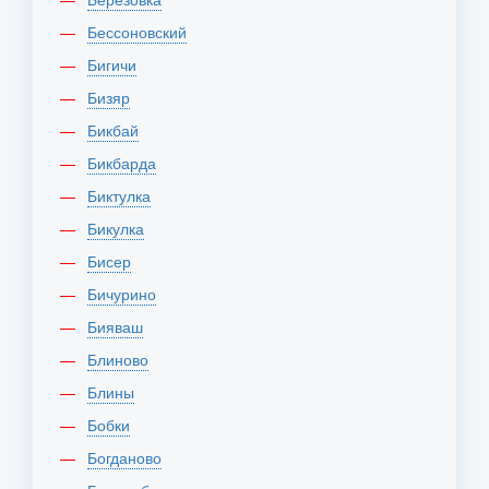
Бессоновский
Бигичи
Бизяр
Бикбай
Бикбарда
Биктулка
Бикулка
Бисер
Бичурино
Бияваш
Блиново
Блины
Бобки
Богданово