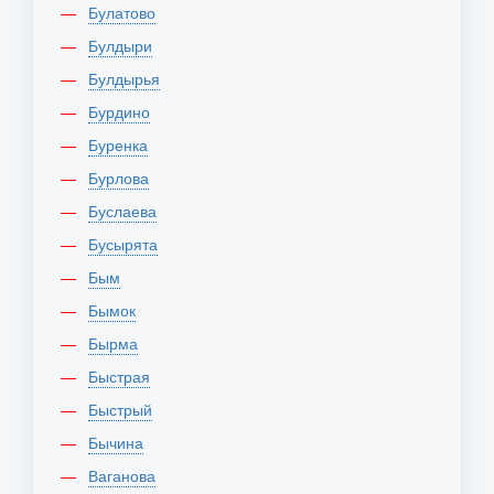
Булатово
Булдыри
Булдырья
Бурдино
Буренка
Бурлова
Буслаева
Бусырята
Бым
Бымок
Бырма
Быстрая
Быстрый
Бычина
Ваганова