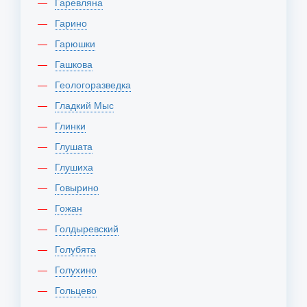
Гаревляна
Гарино
Гарюшки
Гашкова
Геологоразведка
Гладкий Мыс
Глинки
Глушата
Глушиха
Говырино
Гожан
Голдыревский
Голубята
Голухино
Гольцево