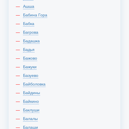
Ашша
Бабина Гора
Бабка
Багрова
Бадашка
Бадья
Бажово
Бажуки
Базуево
Байболовка
Байдины
Байкино
Баклуши
Балалы
Балаши