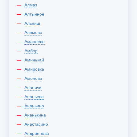
Алмаз
Алтынное
Альняш
Алямово
Аманеево
Амбор
Аминькай
Амировка
Амонова
Ананичи
Ананьева
Ананьино
Ананькина
Анастасино
Андриянова