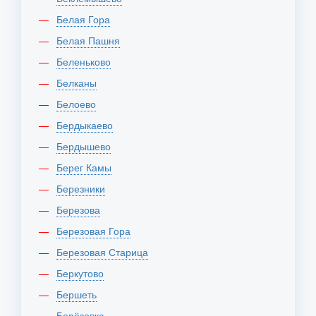
Белая Гора
Белая Пашня
Беленьково
Белканы
Белоево
Бердыкаево
Бердышево
Берег Камы
Березники
Березова
Березовая Гора
Березовая Старица
Беркутово
Бершеть
Берёзовка