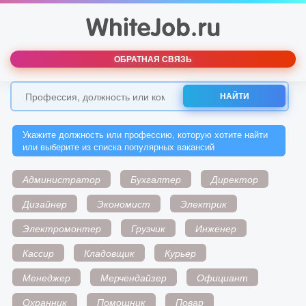
ОБРАТНАЯ СВЯЗЬ
НАЙТИ
Укажите должность или профессию, которую хотите найти
или выберите из списка популярных вакансий
Администратор
Бухгалтер
Директор
Дизайнер
Экономист
Электрик
Электромонтер
Грузчик
Инженер
Кассир
Кладовщик
Курьер
Менеджер
Мерчендайзер
Официант
Охранник
Помощник
Повар