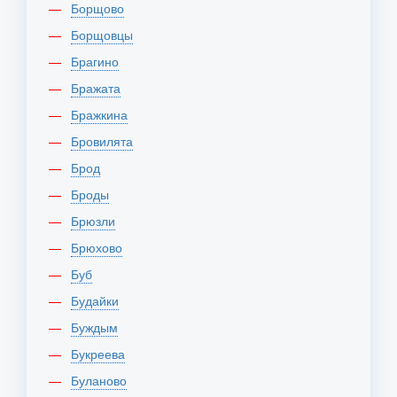
Борщово
Борщовцы
Брагино
Бражата
Бражкина
Бровилята
Брод
Броды
Брюзли
Брюхово
Буб
Будайки
Буждым
Букреева
Буланово