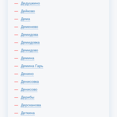
Дедушкино
Дейково
Дема
Деменево
Демидова
Демидовка
Демидово
Демина
Демина Гарь
Денино
Денисовка
Денисово
Дерибы
Дерсканова
Деткина