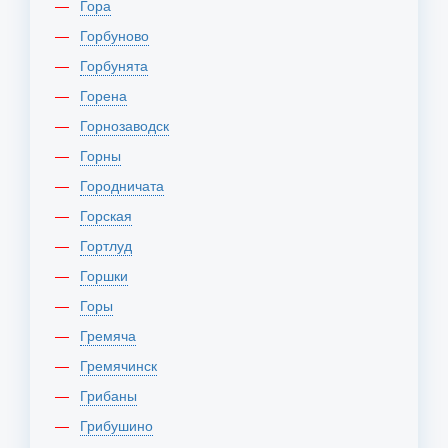
Гора
Горбуново
Горбунята
Горена
Горнозаводск
Горны
Городничата
Горская
Гортлуд
Горшки
Горы
Гремяча
Гремячинск
Грибаны
Грибушино