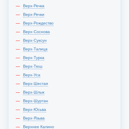
Верх-Речка
Верх-Речки
Верх-Рождество
Верх-Соснова
Верх-Суксун
Верх-Талица
Верх-Турка
Верх-Тюш
Верх-Уса
Верх-Шестая
Верх-Шлык
Верх-Шуртан
Верх-Юсьва
Верх-Язьва
Верхнее Калино