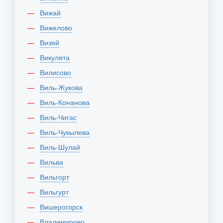
Вижай
Вижелово
Визяй
Викулята
Вилисово
Виль-Жукова
Виль-Конанова
Виль-Чигас
Виль-Чукылева
Виль-Шулай
Вильва
Вильгорт
Вильгурт
Вишерогорск
Владимирово