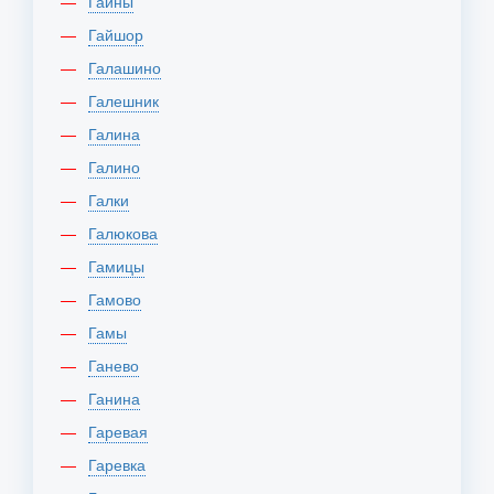
Гайны
Гайшор
Галашино
Галешник
Галина
Галино
Галки
Галюкова
Гамицы
Гамово
Гамы
Ганево
Ганина
Гаревая
Гаревка