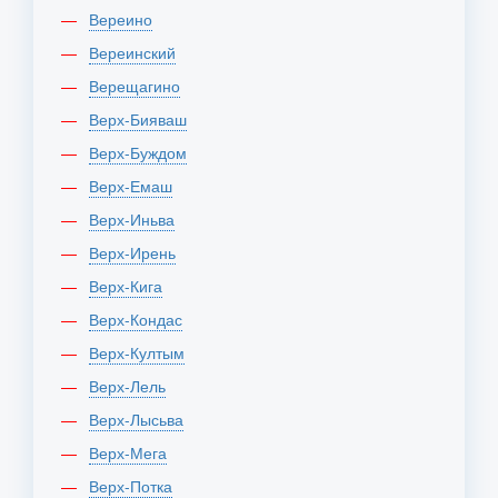
Вереино
Вереинский
Верещагино
Верх-Бияваш
Верх-Буждом
Верх-Емаш
Верх-Иньва
Верх-Ирень
Верх-Кига
Верх-Кондас
Верх-Култым
Верх-Лель
Верх-Лысьва
Верх-Мега
Верх-Потка