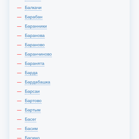
Балкачи
Барабан
Баранники
Баранова
Бараново
Баранчиново
Баранята
Барда
Бардабашка
Барсаи
Бартово
Бартым
Басег
Басим
Басино