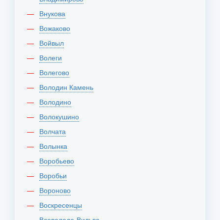
Внукова
Вожаково
Войвыл
Волеги
Волегово
Володин Камень
Володино
Волокушино
Волчата
Волынка
Воробьево
Воробьи
Вороново
Воскресенцы
Всеволодо-Вильва