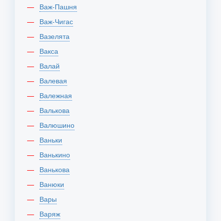
Важ-Пашня
Важ-Чигас
Вазелята
Вакса
Валай
Валевая
Валежная
Валькова
Валюшино
Ваньки
Ванькино
Ванькова
Ванюки
Вары
Варяж