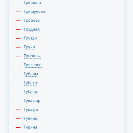
Гришина
Гришунева
Гробово
Грудная
Грузди
Груни
Грызаны
Грязново
Губаны
Губаха
Губдор
Гувашер
Гудыри
Гунина
Гурина