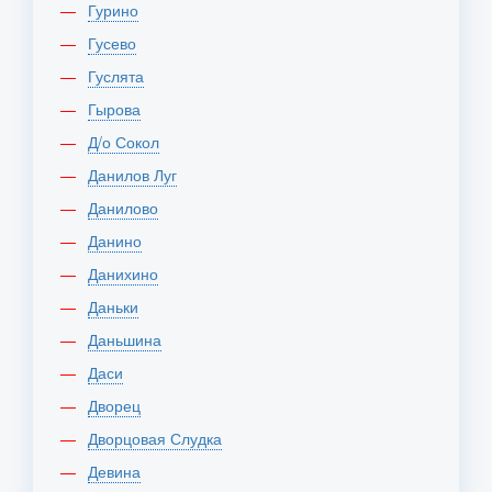
Гурино
Гусево
Гуслята
Гырова
Д/о Сокол
Данилов Луг
Данилово
Данино
Данихино
Даньки
Даньшина
Даси
Дворец
Дворцовая Слудка
Девина