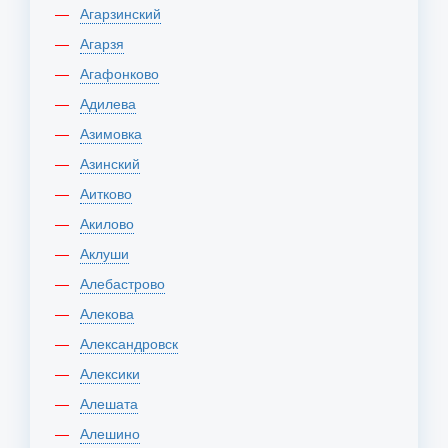
Агарзинский
Агарзя
Агафонково
Адилева
Азимовка
Азинский
Аитково
Акилово
Аклуши
Алебастрово
Алекова
Александровск
Алексики
Алешата
Алешино