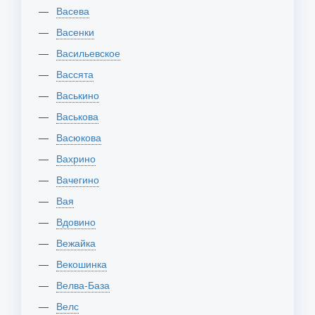
Васева
Васенки
Васильевское
Вассята
Васькино
Васькова
Васюкова
Вахрино
Вачегино
Вая
Вдовино
Вежайка
Векошинка
Велва-База
Велс