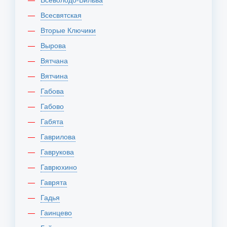
Всесвятская
Вторые Ключики
Вырова
Вятчана
Вятчина
Габова
Габово
Габята
Гаврилова
Гаврукова
Гаврюхино
Гаврята
Гадья
Гаинцево