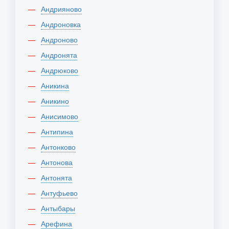
Андрияново
Андроновка
Андроново
Андронята
Андрюково
Аникина
Аникино
Анисимово
Антипина
Антонково
Антонова
Антонята
Антуфьево
Антыбары
Арефина