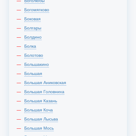
Боголюбы
Богомягково
Боковая
Болгары
Болдино
Болка
Болотово
Большакино
Большая
Большая Аниковская
Большая Головниха
Большая Казань
Большая Коча
Большая Лысьва
Большая Мось