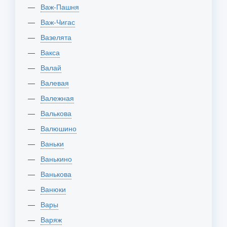
Важ-Пашня
Важ-Чигас
Вазелята
Вакса
Валай
Валевая
Валежная
Валькова
Валюшино
Ваньки
Ванькино
Ванькова
Ванюки
Вары
Варяж