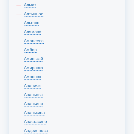
Алмаз
Алтынное
Альняш
Алямово
Аманеево
Амбор
Аминькай
Амировка
Амонова
Ананичи
Ананьева
Ананьино
Ананькина
Анастасино
Андриянова