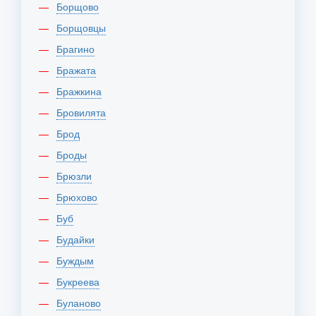
Борщово
Борщовцы
Брагино
Бражата
Бражкина
Бровилята
Брод
Броды
Брюзли
Брюхово
Буб
Будайки
Буждым
Букреева
Буланово