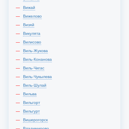
Вижай
Вижелово
Визяй
Викулята
Вилисово
Виль-Жукова
Виль-Конанова
Виль-Чигас
Виль-Чукылева
Виль-Шулай
Вильва
Вильгорт
Вильгурт
Вишерогорск
Владимирово