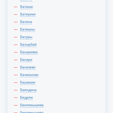
Баташи
Батерики
Батина
Батманы
Батуры
Батырбай
Бахаревка
Бахари
Бачизево
Бачманово
Башмаки
Баяндина
Бедряж
Беклемышева
Беклемышево