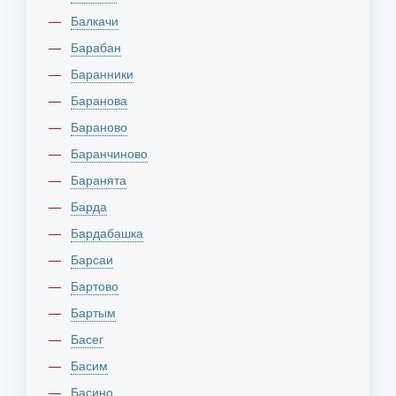
Балкачи
Барабан
Баранники
Баранова
Бараново
Баранчиново
Баранята
Барда
Бардабашка
Барсаи
Бартово
Бартым
Басег
Басим
Басино