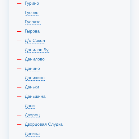
Гурино
Гусево
Гуслята
Гырова
Д/о Сокол
Данилов Луг
Данилово
Данино
Данихино
Даньки
Даньшина
Даси
Дворец
Дворцовая Слудка
Девина