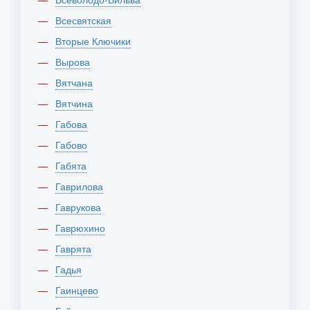
Всесвятская
Вторые Ключики
Вырова
Вятчана
Вятчина
Габова
Габово
Габята
Гаврилова
Гаврукова
Гаврюхино
Гаврята
Гадья
Гаинцево