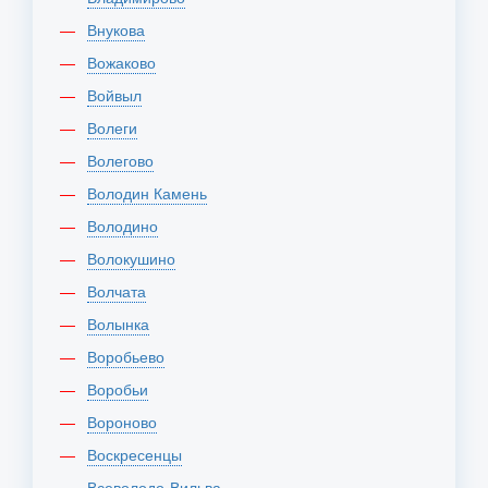
Внукова
Вожаково
Войвыл
Волеги
Волегово
Володин Камень
Володино
Волокушино
Волчата
Волынка
Воробьево
Воробьи
Вороново
Воскресенцы
Всеволодо-Вильва