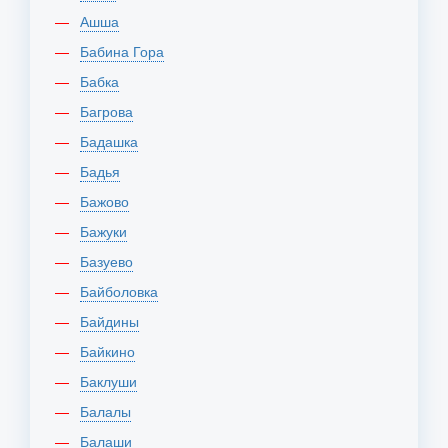
Ашша
Бабина Гора
Бабка
Багрова
Бадашка
Бадья
Бажово
Бажуки
Базуево
Байболовка
Байдины
Байкино
Баклуши
Балалы
Балаши