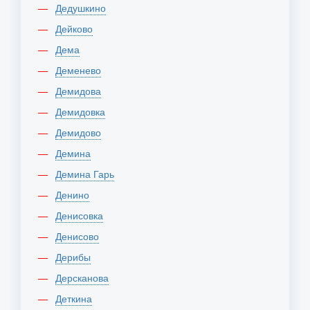
Дедушкино
Дейково
Дема
Деменево
Демидова
Демидовка
Демидово
Демина
Демина Гарь
Денино
Денисовка
Денисово
Дерибы
Дерсканова
Деткина