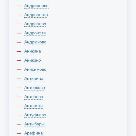
Андрияново
Андроновка
Андроново
Андронята
Андрюково
Аникина
Аникино
Анисимово
Антипина
Антонково
Антонова
Антонята
Антуфьево
Антыбары
Арефина