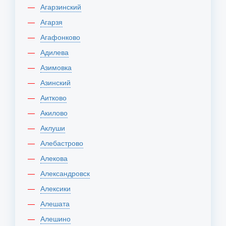
Агарзинский
Агарзя
Агафонково
Адилева
Азимовка
Азинский
Аитково
Акилово
Аклуши
Алебастрово
Алекова
Александровск
Алексики
Алешата
Алешино