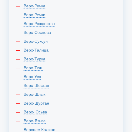
Верх-Речка
Верх-Речки
Верх-Рождество
Верх-Соснова
Верх-Суксун
Верх-Талица
Верх-Турка
Верх-Тюш
Верх-Уса
Верх-Шестая
Верх-Шлык
Верх-Шуртан
Верх-Юсьва
Верх-Язьва
Верхнее Калино