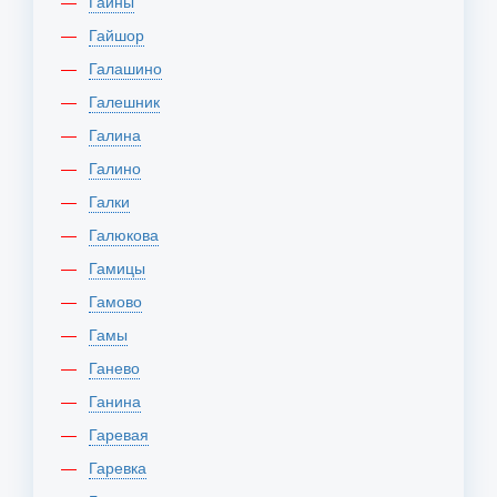
Гайны
Гайшор
Галашино
Галешник
Галина
Галино
Галки
Галюкова
Гамицы
Гамово
Гамы
Ганево
Ганина
Гаревая
Гаревка