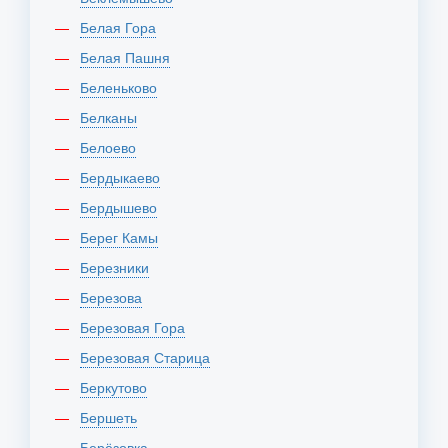
Белая Гора
Белая Пашня
Беленьково
Белканы
Белоево
Бердыкаево
Бердышево
Берег Камы
Березники
Березова
Березовая Гора
Березовая Старица
Беркутово
Бершеть
Берёзовка