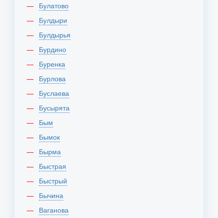
Булатово
Булдыри
Булдырья
Бурдино
Буренка
Бурлова
Буслаева
Бусырята
Бым
Бымок
Бырма
Быстрая
Быстрый
Бычина
Ваганова