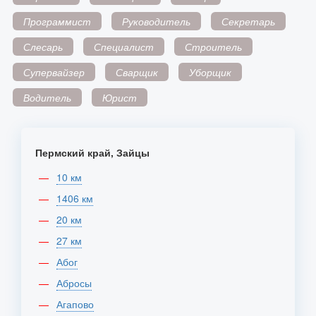
Программист
Руководитель
Секретарь
Слесарь
Специалист
Строитель
Супервайзер
Сварщик
Уборщик
Водитель
Юрист
Пермский край, Зайцы
10 км
1406 км
20 км
27 км
Абог
Абросы
Агапово