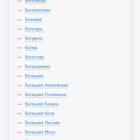
Боголюбы
Богомягково
Боковая
Болгары
Болдино
Болка
Болотово
Большакино
Большая
Большая Аниковская
Большая Головниха
Большая Казань
Большая Коча
Большая Лысьва
Большая Мось