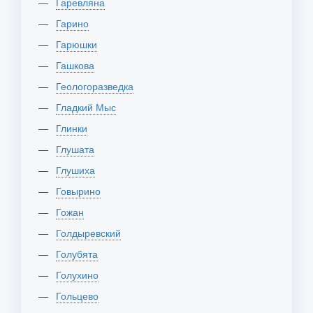
Гаревляна
Гарино
Гарюшки
Гашкова
Геологоразведка
Гладкий Мыс
Глинки
Глушата
Глушиха
Говырино
Гожан
Голдыревский
Голубята
Голухино
Гольцево