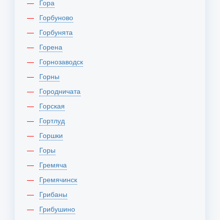
Гора
Горбуново
Горбунята
Горена
Горнозаводск
Горны
Городничата
Горская
Гортлуд
Горшки
Горы
Гремяча
Гремячинск
Грибаны
Грибушино