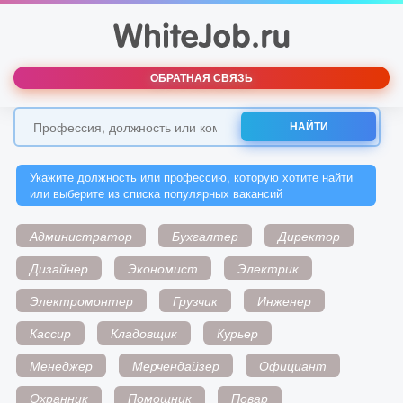
ОБРАТНАЯ СВЯЗЬ
НАЙТИ
Укажите должность или профессию, которую хотите найти
или выберите из списка популярных вакансий
Администратор
Бухгалтер
Директор
Дизайнер
Экономист
Электрик
Электромонтер
Грузчик
Инженер
Кассир
Кладовщик
Курьер
Менеджер
Мерчендайзер
Официант
Охранник
Помощник
Повар