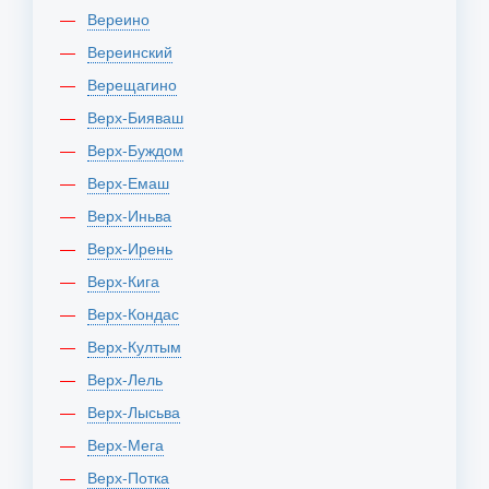
Вереино
Вереинский
Верещагино
Верх-Бияваш
Верх-Буждом
Верх-Емаш
Верх-Иньва
Верх-Ирень
Верх-Кига
Верх-Кондас
Верх-Култым
Верх-Лель
Верх-Лысьва
Верх-Мега
Верх-Потка