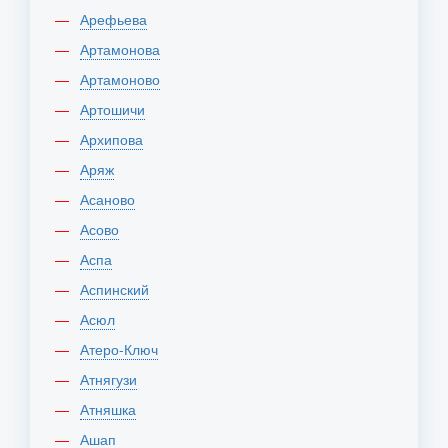
Арефьева
Артамонова
Артамоново
Артошичи
Архипова
Аряж
Асаново
Асово
Аспа
Аспинский
Асюл
Атеро-Ключ
Атнягузи
Атняшка
Ашап