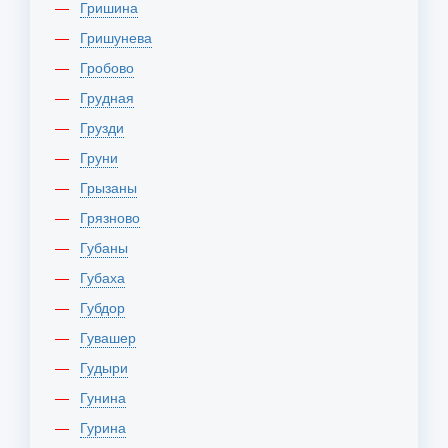
Гришина
Гришунева
Гробово
Грудная
Грузди
Груни
Грызаны
Грязново
Губаны
Губаха
Губдор
Гувашер
Гудыри
Гунина
Гурина