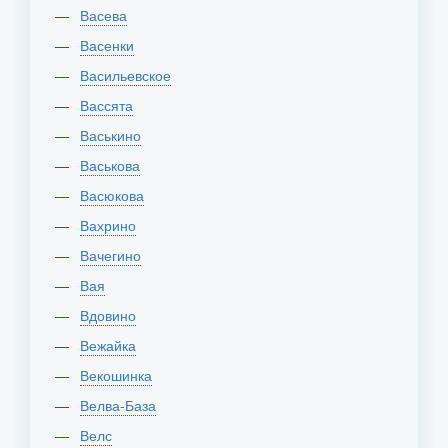
Васева
Васенки
Васильевское
Вассята
Васькино
Васькова
Васюкова
Вахрино
Вачегино
Вая
Вдовино
Вежайка
Векошинка
Велва-База
Велс