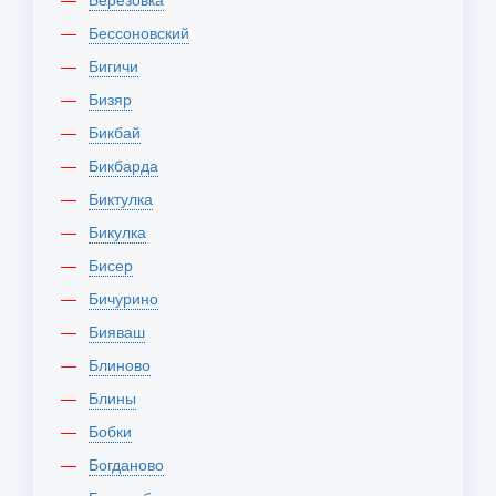
Бессоновский
Бигичи
Бизяр
Бикбай
Бикбарда
Биктулка
Бикулка
Бисер
Бичурино
Бияваш
Блиново
Блины
Бобки
Богданово