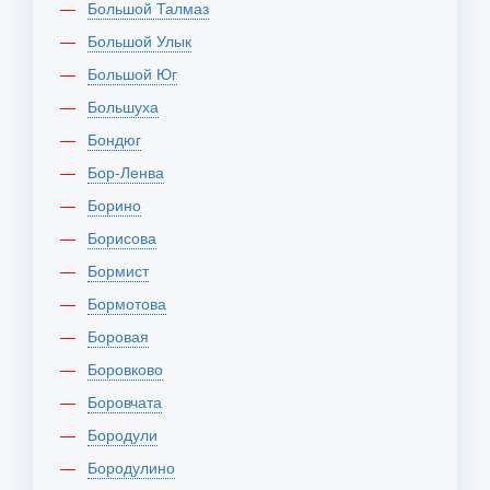
Большой Талмаз
Большой Улык
Большой Юг
Большуха
Бондюг
Бор-Ленва
Борино
Борисова
Бормист
Бормотова
Боровая
Боровково
Боровчата
Бородули
Бородулино