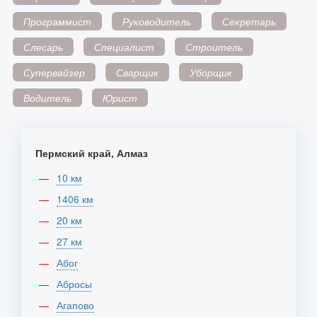
Программист
Руководитель
Секретарь
Слесарь
Специалист
Строитель
Супервайзер
Сварщик
Уборщик
Водитель
Юрист
Пермский край, Алмаз
10 км
1406 км
20 км
27 км
Абог
Абросы
Агапово