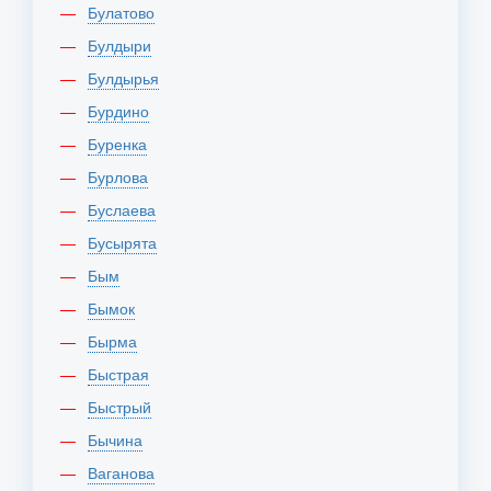
Булатово
Булдыри
Булдырья
Бурдино
Буренка
Бурлова
Буслаева
Бусырята
Бым
Бымок
Бырма
Быстрая
Быстрый
Бычина
Ваганова