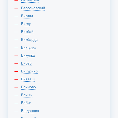
Бессоновский
Бигичи
Бизяр
Бикбай
Бикбарда
Биктулка
Бикулка
Бисер
Бичурино
Бияваш
Блиново
Блины
Бобки
Богданово