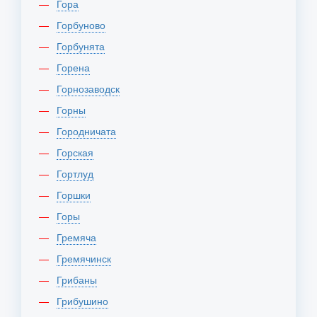
Гора
Горбуново
Горбунята
Горена
Горнозаводск
Горны
Городничата
Горская
Гортлуд
Горшки
Горы
Гремяча
Гремячинск
Грибаны
Грибушино