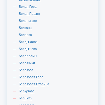
Белая Гора
Белая Пашня
Беленьково
Белканы
Белоево
Бердыкаево
Бердышево
Берег Камы
Березники
Березова
Березовая Гора
Березовая Старица
Беркутово
Бершеть
Берёзовка