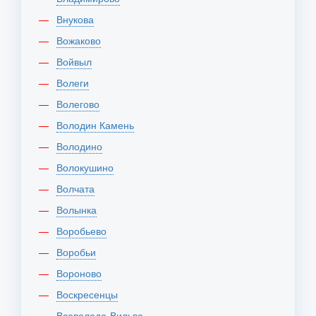
Внукова
Вожаково
Войвыл
Волеги
Волегово
Володин Камень
Володино
Волокушино
Волчата
Волынка
Воробьево
Воробьи
Вороново
Воскресенцы
Всеволодо-Вильва