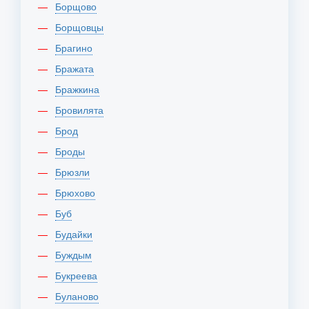
Борщово
Борщовцы
Брагино
Бражата
Бражкина
Бровилята
Брод
Броды
Брюзли
Брюхово
Буб
Будайки
Буждым
Букреева
Буланово