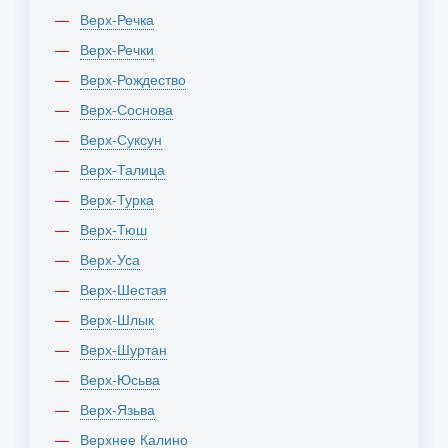
Верх-Речка
Верх-Речки
Верх-Рождество
Верх-Соснова
Верх-Суксун
Верх-Талица
Верх-Турка
Верх-Тюш
Верх-Уса
Верх-Шестая
Верх-Шлык
Верх-Шуртан
Верх-Юсьва
Верх-Язьва
Верхнее Калино