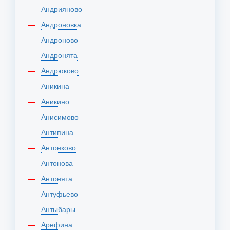
Андрияново
Андроновка
Андроново
Андронята
Андрюково
Аникина
Аникино
Анисимово
Антипина
Антонково
Антонова
Антонята
Антуфьево
Антыбары
Арефина