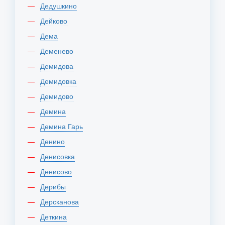
Дедушкино
Дейково
Дема
Деменево
Демидова
Демидовка
Демидово
Демина
Демина Гарь
Денино
Денисовка
Денисово
Дерибы
Дерсканова
Деткина