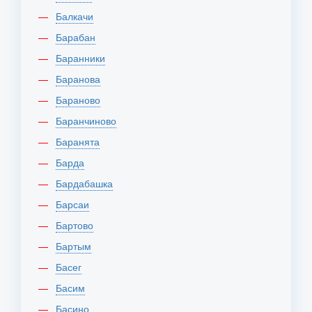
Балкачи
Барабан
Баранники
Баранова
Бараново
Баранчиново
Баранята
Барда
Бардабашка
Барсаи
Бартово
Бартым
Басег
Басим
Басино