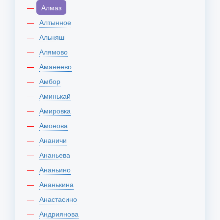
Алмаз
Алтынное
Альняш
Алямово
Аманеево
Амбор
Аминькай
Амировка
Амонова
Ананичи
Ананьева
Ананьино
Ананькина
Анастасино
Андриянова