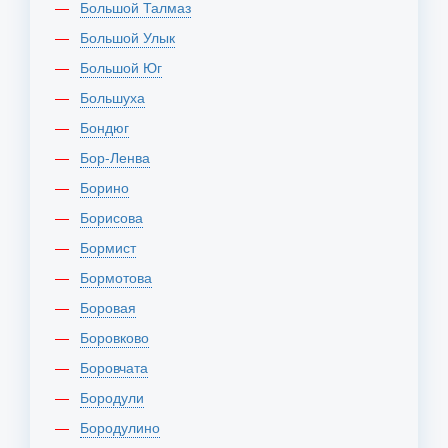
Большой Талмаз
Большой Улык
Большой Юг
Большуха
Бондюг
Бор-Ленва
Борино
Борисова
Бормист
Бормотова
Боровая
Боровково
Боровчата
Бородули
Бородулино