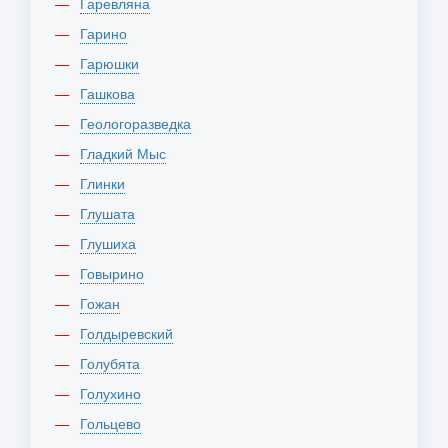
Гаревляна
Гарино
Гарюшки
Гашкова
Геологоразведка
Гладкий Мыс
Глинки
Глушата
Глушиха
Говырино
Гожан
Голдыревский
Голубята
Голухино
Гольцево