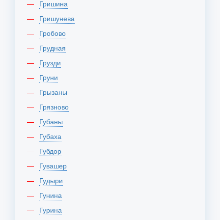
Гришина
Гришунева
Гробово
Грудная
Грузди
Груни
Грызаны
Грязново
Губаны
Губаха
Губдор
Гувашер
Гудыри
Гунина
Гурина