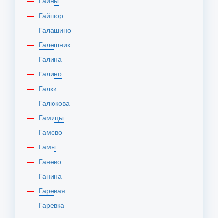
Гайны
Гайшор
Галашино
Галешник
Галина
Галино
Галки
Галюкова
Гамицы
Гамово
Гамы
Ганево
Ганина
Гаревая
Гаревка