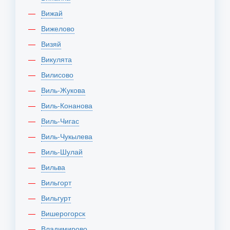
Вижай
Вижелово
Визяй
Викулята
Вилисово
Виль-Жукова
Виль-Конанова
Виль-Чигас
Виль-Чукылева
Виль-Шулай
Вильва
Вильгорт
Вильгурт
Вишерогорск
Владимирово