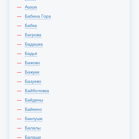
Ашша
Бабина Гора
Бабка
Багрова
Бадашка
Бадья
Бажово
Бажуки
Базуево
Байболовка
Байдины
Байкино
Баклуши
Балалы
Балаши