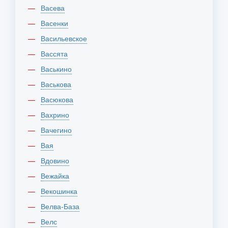
Васева
Васенки
Васильевское
Вассята
Васькино
Васькова
Васюкова
Вахрино
Вачегино
Вая
Вдовино
Вежайка
Векошинка
Велва-База
Велс