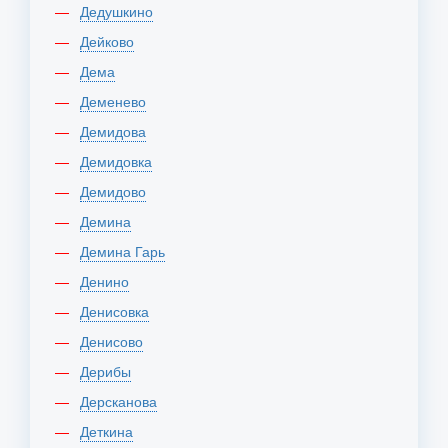
Дедушкино
Дейково
Дема
Деменево
Демидова
Демидовка
Демидово
Демина
Демина Гарь
Денино
Денисовка
Денисово
Дерибы
Дерсканова
Деткина