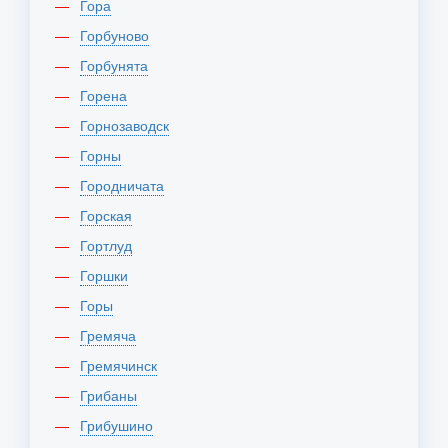
Гора
Горбуново
Горбунята
Горена
Горнозаводск
Горны
Городничата
Горская
Гортлуд
Горшки
Горы
Гремяча
Гремячинск
Грибаны
Грибушино