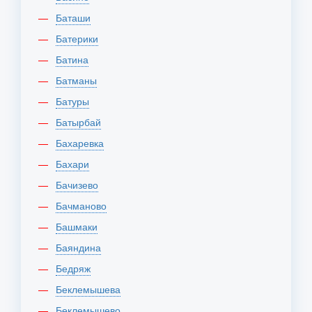
Баташи
Батерики
Батина
Батманы
Батуры
Батырбай
Бахаревка
Бахари
Бачизево
Бачманово
Башмаки
Баяндина
Бедряж
Беклемышева
Беклемышево