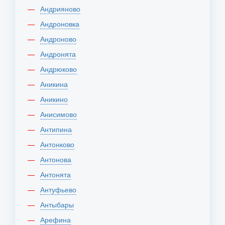
Андрияново
Андроновка
Андроново
Андронята
Андрюково
Аникина
Аникино
Анисимово
Антипина
Антонково
Антонова
Антонята
Антуфьево
Антыбары
Арефина