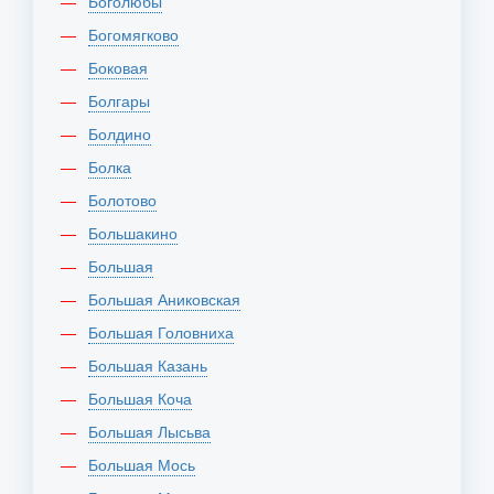
Боголюбы
Богомягково
Боковая
Болгары
Болдино
Болка
Болотово
Большакино
Большая
Большая Аниковская
Большая Головниха
Большая Казань
Большая Коча
Большая Лысьва
Большая Мось