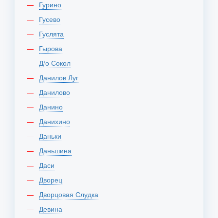
Гурино
Гусево
Гуслята
Гырова
Д/о Сокол
Данилов Луг
Данилово
Данино
Данихино
Даньки
Даньшина
Даси
Дворец
Дворцовая Слудка
Девина