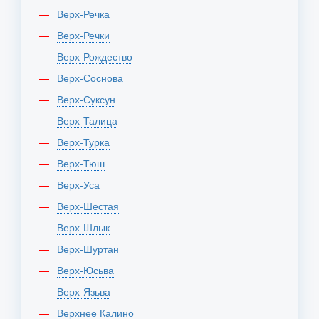
Верх-Речка
Верх-Речки
Верх-Рождество
Верх-Соснова
Верх-Суксун
Верх-Талица
Верх-Турка
Верх-Тюш
Верх-Уса
Верх-Шестая
Верх-Шлык
Верх-Шуртан
Верх-Юсьва
Верх-Язьва
Верхнее Калино