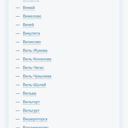
Вижай
Вижелово
Визяй
Викулята
Вилисово
Виль-Жукова
Виль-Конанова
Виль-Чигас
Виль-Чукылева
Виль-Шулай
Вильва
Вильгорт
Вильгурт
Вишерогорск
Владимирово