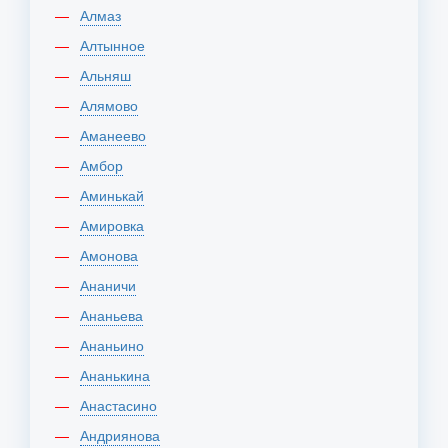
Алмаз
Алтынное
Альняш
Алямово
Аманеево
Амбор
Аминькай
Амировка
Амонова
Ананичи
Ананьева
Ананьино
Ананькина
Анастасино
Андриянова