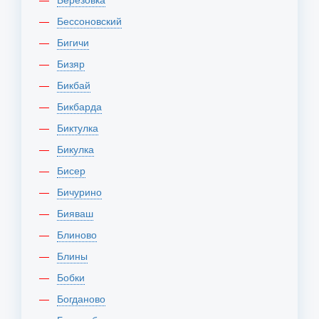
Бессоновский
Бигичи
Бизяр
Бикбай
Бикбарда
Биктулка
Бикулка
Бисер
Бичурино
Бияваш
Блиново
Блины
Бобки
Богданово