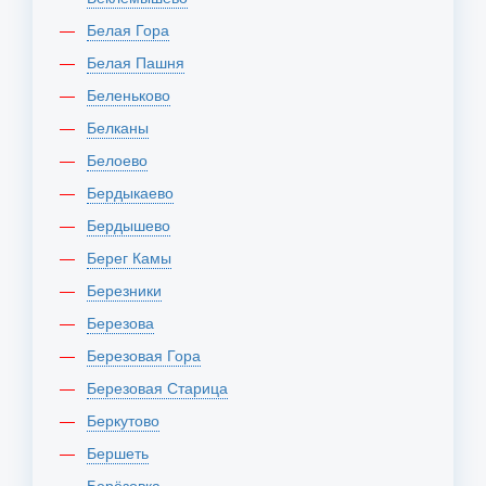
Белая Гора
Белая Пашня
Беленьково
Белканы
Белоево
Бердыкаево
Бердышево
Берег Камы
Березники
Березова
Березовая Гора
Березовая Старица
Беркутово
Бершеть
Берёзовка