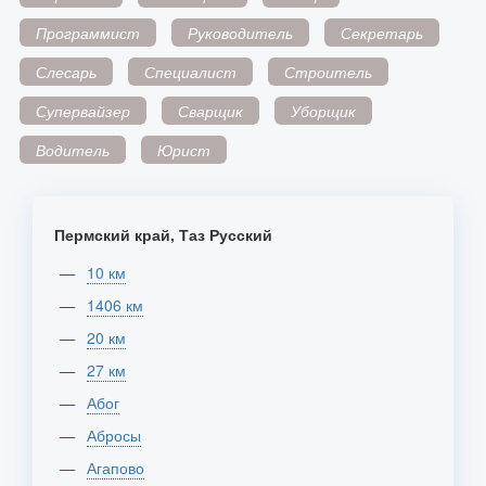
Программист
Руководитель
Секретарь
Слесарь
Специалист
Строитель
Супервайзер
Сварщик
Уборщик
Водитель
Юрист
Пермский край, Таз Русский
10 км
1406 км
20 км
27 км
Абог
Абросы
Агапово