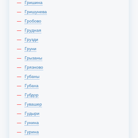
Гришина
Гришунева
Гробово
Грудная
Грузди
Груни
Грызаны
Грязново
Губаны
Губаха
Губдор
Гувашер
Гудыри
Гунина
Гурина