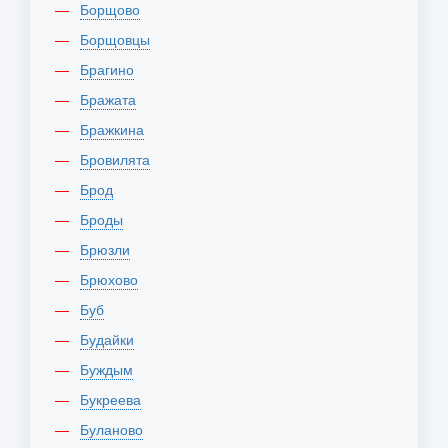
Борщово
Борщовцы
Брагино
Бражата
Бражкина
Бровилята
Брод
Броды
Брюзли
Брюхово
Буб
Будайки
Буждым
Букреева
Буланово