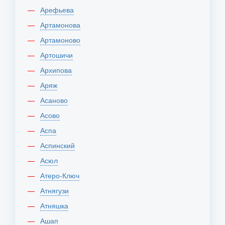
Арефьева
Артамонова
Артамоново
Артошичи
Архипова
Аряж
Асаново
Асово
Аспа
Аспинский
Асюл
Атеро-Ключ
Атнягузи
Атняшка
Ашап