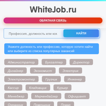
ОБРАТНАЯ СВЯЗЬ
НАЙТИ
Укажите должность или профессию, которую хотите найти
или выберите из списка популярных вакансий
Администратор
Бухгалтер
Директор
Дизайнер
Экономист
Электрик
Электромонтер
Грузчик
Инженер
Кассир
Кладовщик
Курьер
Менеджер
Мерчендайзер
Официант
Охранник
Помощник
Повар