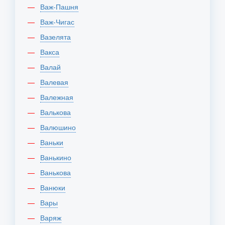
Важ-Пашня
Важ-Чигас
Вазелята
Вакса
Валай
Валевая
Валежная
Валькова
Валюшино
Ваньки
Ванькино
Ванькова
Ванюки
Вары
Варяж