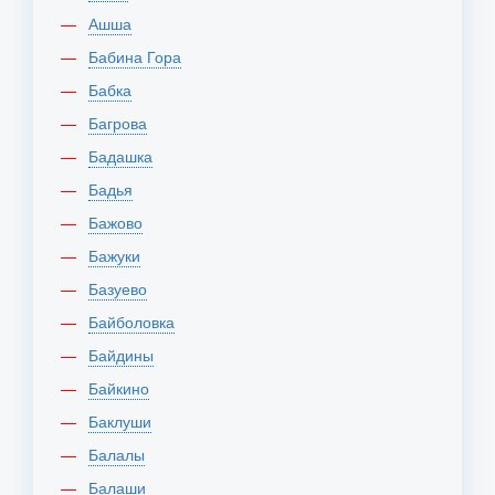
Ашша
Бабина Гора
Бабка
Багрова
Бадашка
Бадья
Бажово
Бажуки
Базуево
Байболовка
Байдины
Байкино
Баклуши
Балалы
Балаши