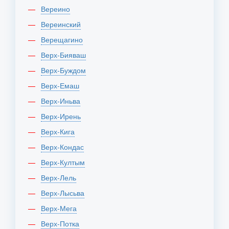
Вереино
Вереинский
Верещагино
Верх-Бияваш
Верх-Буждом
Верх-Емаш
Верх-Иньва
Верх-Ирень
Верх-Кига
Верх-Кондас
Верх-Култым
Верх-Лель
Верх-Лысьва
Верх-Мега
Верх-Потка