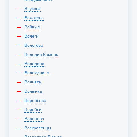
Внукова
Вожаково
Войвыл
Волеги
Волегово
Володин Камень
Володино
Волокушино
Волчата
Волынка
Воробьево
Воробьи
Вороново
Воскресенцы
Всеволодо-Вильва