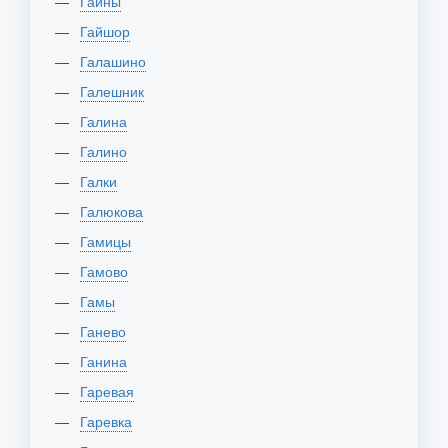
Гайны
Гайшор
Галашино
Галешник
Галина
Галино
Галки
Галюкова
Гамицы
Гамово
Гамы
Ганево
Ганина
Гаревая
Гаревка