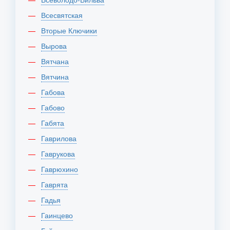
Всесвятская
Вторые Ключики
Вырова
Вятчана
Вятчина
Габова
Габово
Габята
Гаврилова
Гаврукова
Гаврюхино
Гаврята
Гадья
Гаинцево