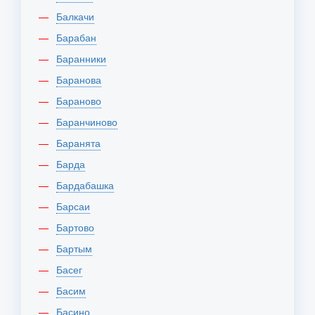
Балкачи
Барабан
Баранники
Баранова
Бараново
Баранчиново
Баранята
Барда
Бардабашка
Барсаи
Бартово
Бартым
Басег
Басим
Басино