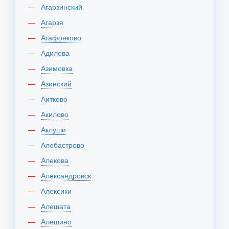
Агарзинский
Агарзя
Агафонково
Адилева
Азимовка
Азинский
Аитково
Акилово
Аклуши
Алебастрово
Алекова
Александровск
Алексики
Алешата
Алешино