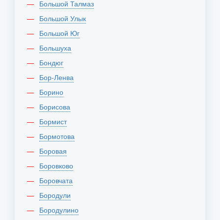
Большой Талмаз
Большой Улык
Большой Юг
Большуха
Бондюг
Бор-Ленва
Борино
Борисова
Бормист
Бормотова
Боровая
Боровково
Боровчата
Бородули
Бородулино