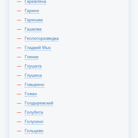
Гаревляна
Гарино
Гарюшки
Гашкова
Геологоразведка
Гладкий Мыс
Глинки
Глушата
Глушиха
Говырино
Гожан
Голдыревский
Голубята
Голухино
Гольцево