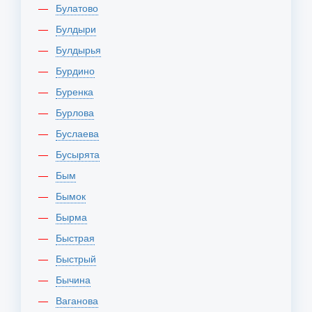
Булатово
Булдыри
Булдырья
Бурдино
Буренка
Бурлова
Буслаева
Бусырята
Бым
Бымок
Бырма
Быстрая
Быстрый
Бычина
Ваганова