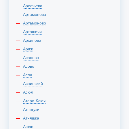
Арефьева
Артамонова
Артамоново
Артошичи
Архипова
Аряж
Асаново
Асово
Аспа
Аспинский
Асюл
Атеро-Ключ
Атнягузи
Атняшка
Ашап