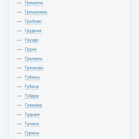
Гришина
Гришунева
Гробово
Грудная
Грузди
Груни
Грызаны
Грязново
Губаны
Губаха
Губдор
Гувашер
Гудыри
Гунина
Гурина