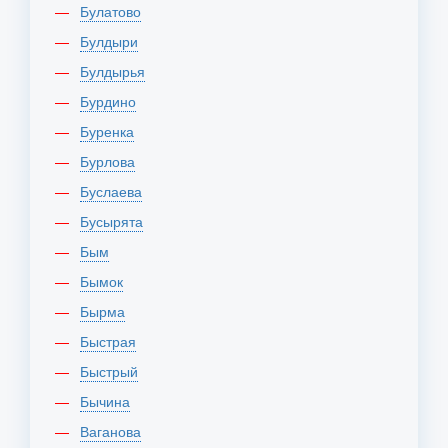
Булатово
Булдыри
Булдырья
Бурдино
Буренка
Бурлова
Буслаева
Бусырята
Бым
Бымок
Бырма
Быстрая
Быстрый
Бычина
Ваганова