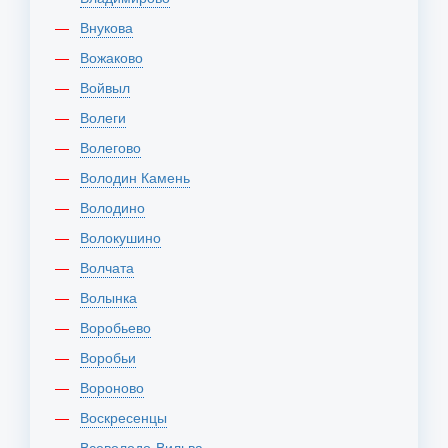
Внукова
Вожаково
Войвыл
Волеги
Волегово
Володин Камень
Володино
Волокушино
Волчата
Волынка
Воробьево
Воробьи
Вороново
Воскресенцы
Всеволодо-Вильва