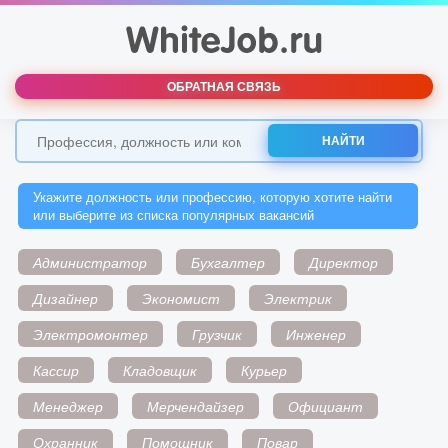
ОБРАТНАЯ СВЯЗЬ
НАЙТИ
Укажите должность или профессию, которую хотите найти
или выберите из списка популярных вакансий
Администратор
Бухгалтер
Директор
Дизайнер
Экономист
Электрик
Электромонтер
Грузчик
Инженер
Кассир
Кладовщик
Курьер
Менеджер
Мерчендайзер
Официант
Охранник
Помощник
Повар