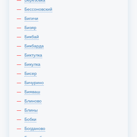
Бессоновский
Бигичи
Бизяр
Бикбай
Бикбарда
Биктулка
Бикулка
Бисер
Бичурино
Бияваш
Блиново
Блины
Бобки
Богданово