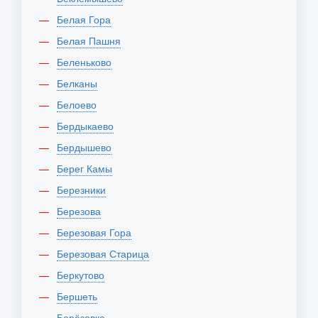
Белая Гора
Белая Пашня
Беленьково
Белканы
Белоево
Бердыкаево
Бердышево
Берег Камы
Березники
Березова
Березовая Гора
Березовая Старица
Беркутово
Бершеть
Берёзовка