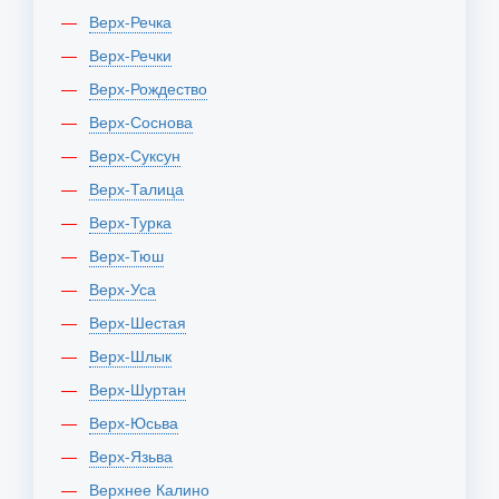
Верх-Речка
Верх-Речки
Верх-Рождество
Верх-Соснова
Верх-Суксун
Верх-Талица
Верх-Турка
Верх-Тюш
Верх-Уса
Верх-Шестая
Верх-Шлык
Верх-Шуртан
Верх-Юсьва
Верх-Язьва
Верхнее Калино