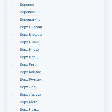
Вереино
Вереинский
Верещагино
Верх-Бияваш
Верх-Буждом
Верх-Емаш
Верх-Иньва
Верх-Ирень
Верх-Кига
Верх-Кондас
Верх-Култым
Верх-Лель
Верх-Лысьва
Верх-Мега
Верх-Потка