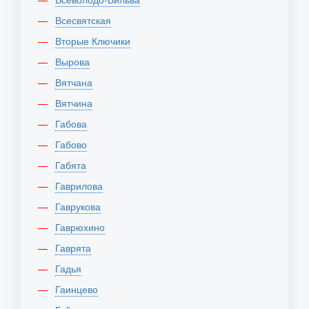
Всесвятская
Вторые Ключики
Вырова
Вятчана
Вятчина
Габова
Габово
Габята
Гаврилова
Гаврукова
Гаврюхино
Гаврята
Гадья
Гаинцево