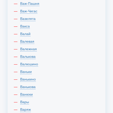
Важ-Пашня
Важ-Чигас
Вазелята
Вакса
Валай
Валевая
Валежная
Валькова
Валюшино
Ваньки
Ванькино
Ванькова
Ванюки
Вары
Варяж