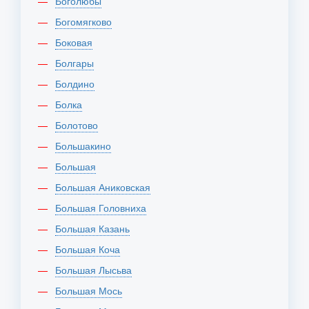
Боголюбы
Богомягково
Боковая
Болгары
Болдино
Болка
Болотово
Большакино
Большая
Большая Аниковская
Большая Головниха
Большая Казань
Большая Коча
Большая Лысьва
Большая Мось