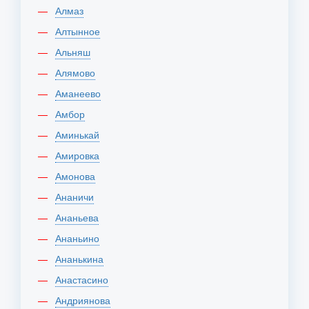
Алмаз
Алтынное
Альняш
Алямово
Аманеево
Амбор
Аминькай
Амировка
Амонова
Ананичи
Ананьева
Ананьино
Ананькина
Анастасино
Андриянова