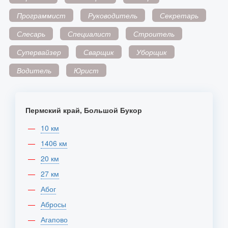
Программист
Руководитель
Секретарь
Слесарь
Специалист
Строитель
Супервайзер
Сварщик
Уборщик
Водитель
Юрист
Пермский край, Большой Букор
10 км
1406 км
20 км
27 км
Абог
Абросы
Агапово