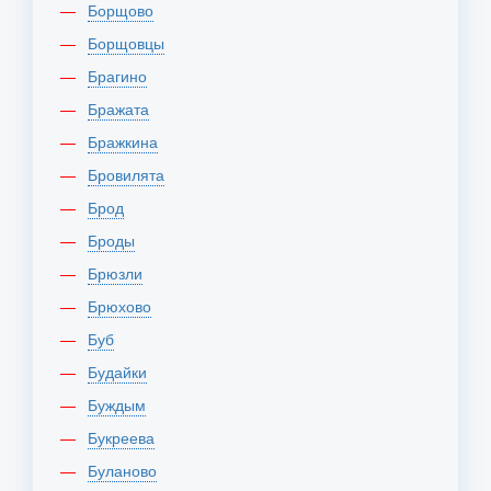
Борщово
Борщовцы
Брагино
Бражата
Бражкина
Бровилята
Брод
Броды
Брюзли
Брюхово
Буб
Будайки
Буждым
Букреева
Буланово