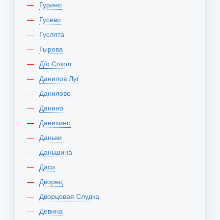
Гурино
Гусево
Гуслята
Гырова
Д/о Сокол
Данилов Луг
Данилово
Данино
Данихино
Даньки
Даньшина
Даси
Дворец
Дворцовая Слудка
Девина