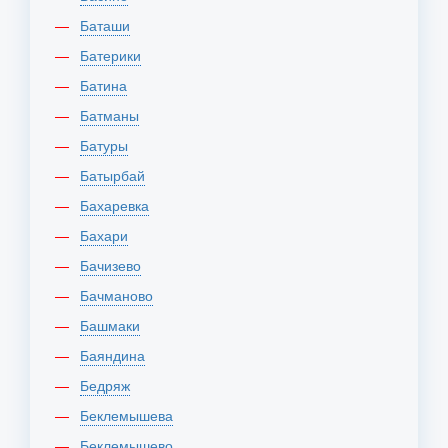
Баташи
Батерики
Батина
Батманы
Батуры
Батырбай
Бахаревка
Бахари
Бачизево
Бачманово
Башмаки
Баяндина
Бедряж
Беклемышева
Беклемышево