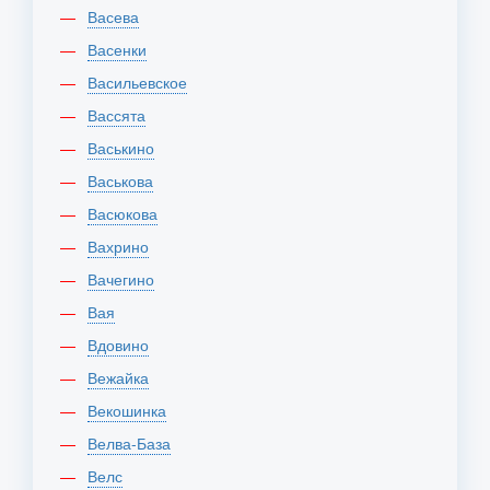
Васева
Васенки
Васильевское
Вассята
Васькино
Васькова
Васюкова
Вахрино
Вачегино
Вая
Вдовино
Вежайка
Векошинка
Велва-База
Велс