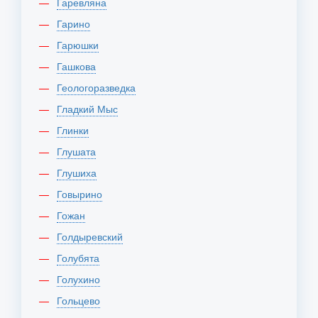
Гаревляна
Гарино
Гарюшки
Гашкова
Геологоразведка
Гладкий Мыс
Глинки
Глушата
Глушиха
Говырино
Гожан
Голдыревский
Голубята
Голухино
Гольцево