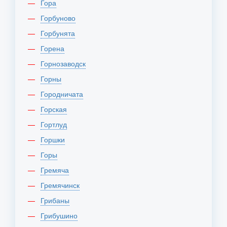
Гора
Горбуново
Горбунята
Горена
Горнозаводск
Горны
Городничата
Горская
Гортлуд
Горшки
Горы
Гремяча
Гремячинск
Грибаны
Грибушино