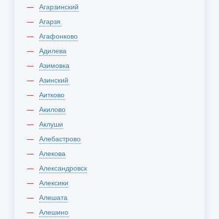
Агарзинский
Агарзя
Агафонково
Адилева
Азимовка
Азинский
Аитково
Акилово
Аклуши
Алебастрово
Алекова
Александровск
Алексики
Алешата
Алешино