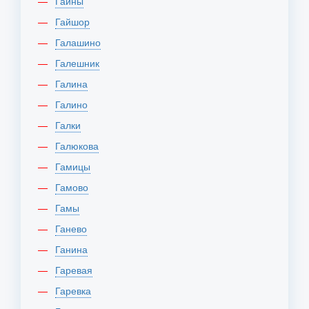
Гайны
Гайшор
Галашино
Галешник
Галина
Галино
Галки
Галюкова
Гамицы
Гамово
Гамы
Ганево
Ганина
Гаревая
Гаревка