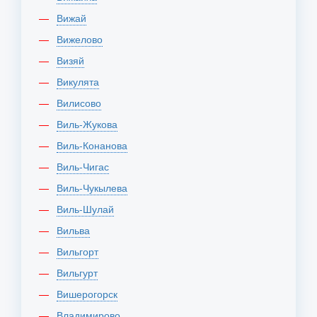
Вижай
Вижелово
Визяй
Викулята
Вилисово
Виль-Жукова
Виль-Конанова
Виль-Чигас
Виль-Чукылева
Виль-Шулай
Вильва
Вильгорт
Вильгурт
Вишерогорск
Владимирово