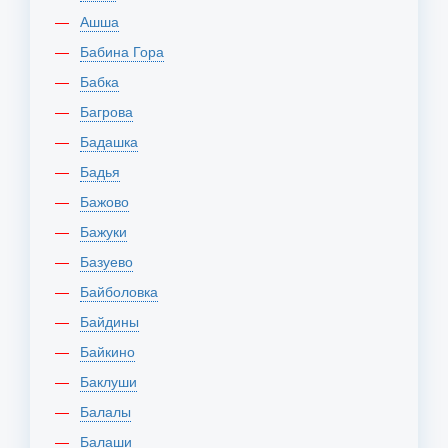
Ашша
Бабина Гора
Бабка
Багрова
Бадашка
Бадья
Бажово
Бажуки
Базуево
Байболовка
Байдины
Байкино
Баклуши
Балалы
Балаши