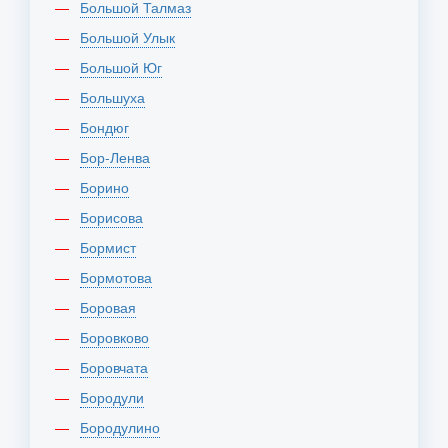
Большой Талмаз
Большой Улык
Большой Юг
Большуха
Бондюг
Бор-Ленва
Борино
Борисова
Бормист
Бормотова
Боровая
Боровково
Боровчата
Бородули
Бородулино