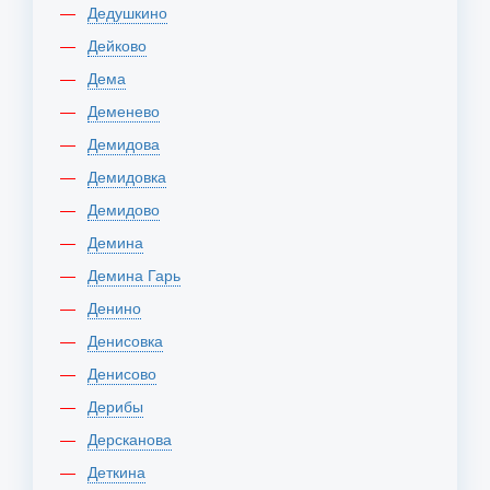
Дедушкино
Дейково
Дема
Деменево
Демидова
Демидовка
Демидово
Демина
Демина Гарь
Денино
Денисовка
Денисово
Дерибы
Дерсканова
Деткина