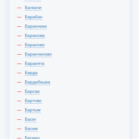
Балкачи
Барабан
Баранники
Баранова
Бараново
Баранчиново
Баранята
Барда
Бардабашка
Барсаи
Бартово
Бартым
Басег
Басим
Басино