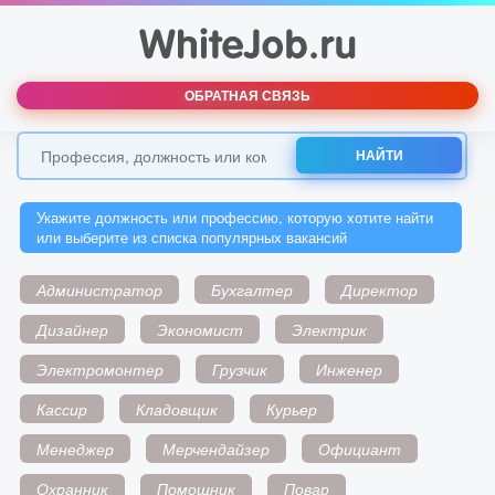
ОБРАТНАЯ СВЯЗЬ
НАЙТИ
Укажите должность или профессию, которую хотите найти
или выберите из списка популярных вакансий
Администратор
Бухгалтер
Директор
Дизайнер
Экономист
Электрик
Электромонтер
Грузчик
Инженер
Кассир
Кладовщик
Курьер
Менеджер
Мерчендайзер
Официант
Охранник
Помощник
Повар