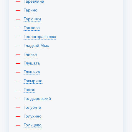
Гаревляна
Гарино
Гарюшки
Гашкова
Геологоразведка
Гладкий Мыс
Глинки
Глушата
Глушиха
Говырино
Гожан
Голдыревский
Голубята
Голухино
Гольцево