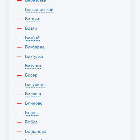
Бессоновский
Бигичи
Бизяр
Бикбай
Бикбарда
Биктулка
Бикулка
Бисер
Бичурино
Бияваш
Блиново
Блины
Бобки
Богданово