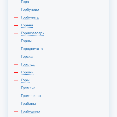
Гора
Горбуново
Горбунята
Горена
Горнозаводск
Горны
Городничата
Горская
Гортлуд
Горшки
Горы
Гремяча
Гремячинск
Грибаны
Грибушино