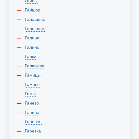
Гайны
Гайшор
Галашино
Галешник
Галина
Галино
Галки
Галюкова
Гамицы
Гамово
Гамы
Ганево
Ганина
Гаревая
Гаревка