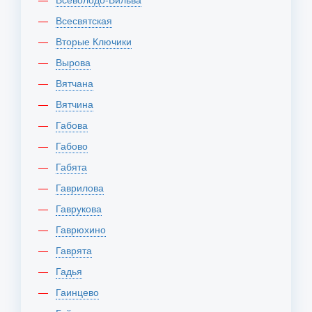
Всесвятская
Вторые Ключики
Вырова
Вятчана
Вятчина
Габова
Габово
Габята
Гаврилова
Гаврукова
Гаврюхино
Гаврята
Гадья
Гаинцево