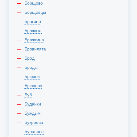
Борщово
Борщовцы
Брагино
Бражата
Бражкина
Бровилята
Брод
Броды
Брюзли
Брюхово
Буб
Будайки
Буждым
Букреева
Буланово