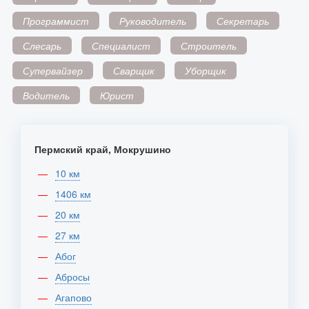
Программист
Руководитель
Секретарь
Слесарь
Специалист
Строитель
Супервайзер
Сварщик
Уборщик
Водитель
Юрист
Пермский край, Мокрушино
10 км
1406 км
20 км
27 км
Абог
Абросы
Агапово