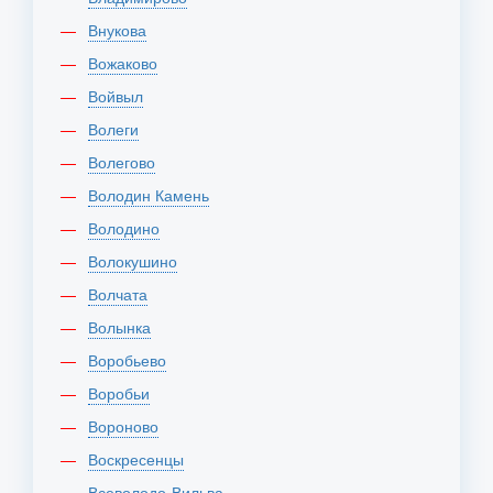
Внукова
Вожаково
Войвыл
Волеги
Волегово
Володин Камень
Володино
Волокушино
Волчата
Волынка
Воробьево
Воробьи
Вороново
Воскресенцы
Всеволодо-Вильва