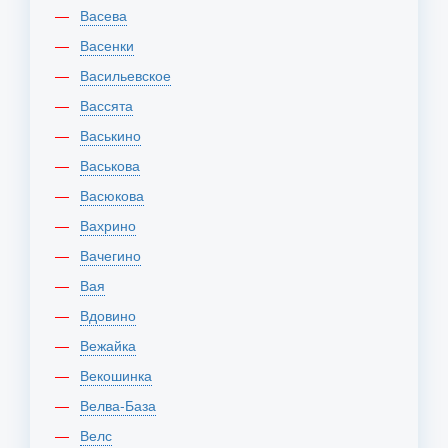
Васева
Васенки
Васильевское
Вассята
Васькино
Васькова
Васюкова
Вахрино
Вачегино
Вая
Вдовино
Вежайка
Векошинка
Велва-База
Велс