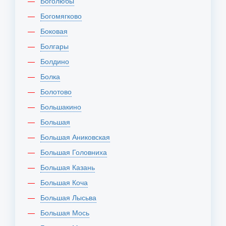
Боголюбы
Богомягково
Боковая
Болгары
Болдино
Болка
Болотово
Большакино
Большая
Большая Аниковская
Большая Головниха
Большая Казань
Большая Коча
Большая Лысьва
Большая Мось