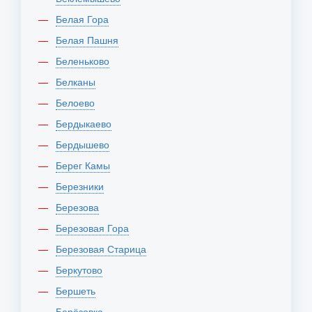
Белая Гора
Белая Пашня
Беленьково
Белканы
Белоево
Бердыкаево
Бердышево
Берег Камы
Березники
Березова
Березовая Гора
Березовая Старица
Беркутово
Бершеть
Берёзовка