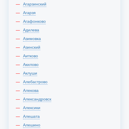
Агарзинский
Агарзя
Агафонково
Адилева
Азимовка
Азинский
Аитково
Акилово
Аклуши
Алебастрово
Алекова
Александровск
Алексики
Алешата
Алешино