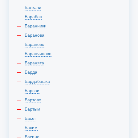
Балкачи
Барабан
Баранники
Баранова
Бараново
Баранчиново
Баранята
Барда
Бардабашка
Барсаи
Бартово
Бартым
Басег
Басим
Басино