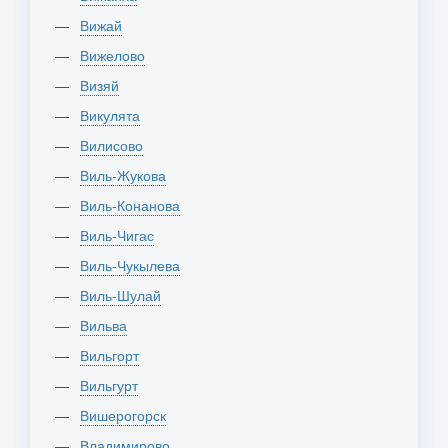
Вижай
Вижелово
Визяй
Викулята
Вилисово
Виль-Жукова
Виль-Конанова
Виль-Чигас
Виль-Чукылева
Виль-Шулай
Вильва
Вильгорт
Вильгурт
Вишерогорск
Владимирово