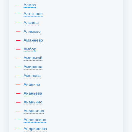
Алмаз
Алтынное
Альняш
Алямово
Аманеево
Амбор
Аминькай
Амировка
Амонова
Ананичи
Ананьева
Ананьино
Ананькина
Анастасино
Андриянова