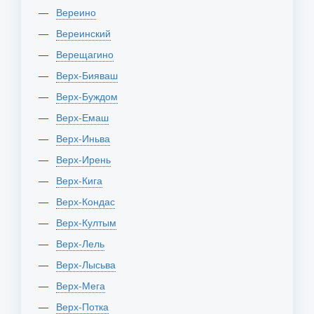
Вереино
Вереинский
Верещагино
Верх-Бияваш
Верх-Буждом
Верх-Емаш
Верх-Иньва
Верх-Ирень
Верх-Кига
Верх-Кондас
Верх-Култым
Верх-Лель
Верх-Лысьва
Верх-Мега
Верх-Потка