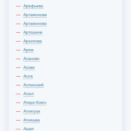
Арефьева
Артамонова
Артамоново
Артошичи
Архипова
Аряж
Асаново
Асово
Аспа
Аспинский
Асюл
Атеро-Ключ
Атнягузи
Атняшка
Ашап