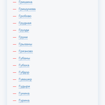
Гришина
Гришунева
Гробово
Грудная
Грузди
Груни
Грызаны
Грязново
Губаны
Губаха
Губдор
Гувашер
Гудыри
Гунина
Гурина