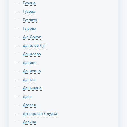
Гурино
Гусево
Гуслята
Гырова
Д/о Сокол
Данилов Луг
Данилово
Данино
Данихино
Даньки
Даньшина
Даси
Дворец
Дворцовая Слудка
Девина