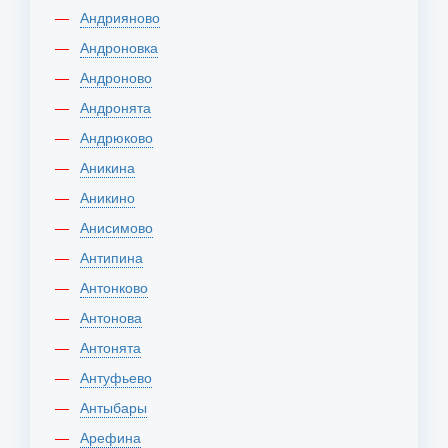
Андрияново
Андроновка
Андроново
Андронята
Андрюково
Аникина
Аникино
Анисимово
Антипина
Антонково
Антонова
Антонята
Антуфьево
Антыбары
Арефина