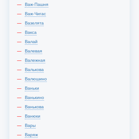
Важ-Пашня
Важ-Чигас
Вазелята
Вакса
Валай
Валевая
Валежная
Валькова
Валюшино
Ваньки
Ванькино
Ванькова
Ванюки
Вары
Варяж