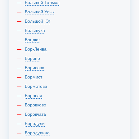
Большой Талмаз
Большой Улык
Большой Юг
Большуха
Бондюг
Бор-Ленва
Борино
Борисова
Бормист
Бормотова
Боровая
Боровково
Боровчата
Бородули
Бородулино