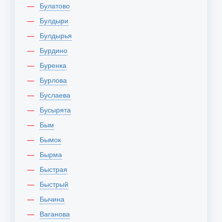
Булатово
Булдыри
Булдырья
Бурдино
Буренка
Бурлова
Буслаева
Бусырята
Бым
Бымок
Бырма
Быстрая
Быстрый
Бычина
Ваганова