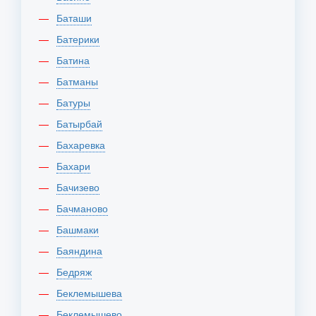
Баташи
Батерики
Батина
Батманы
Батуры
Батырбай
Бахаревка
Бахари
Бачизево
Бачманово
Башмаки
Баяндина
Бедряж
Беклемышева
Беклемышево