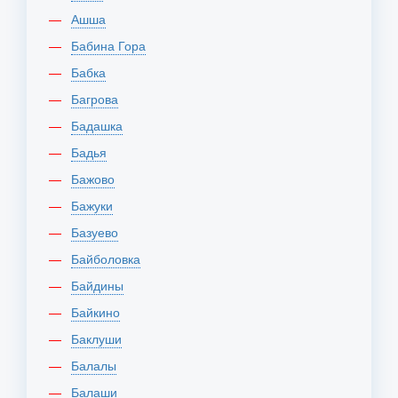
Ашша
Бабина Гора
Бабка
Багрова
Бадашка
Бадья
Бажово
Бажуки
Базуево
Байболовка
Байдины
Байкино
Баклуши
Балалы
Балаши