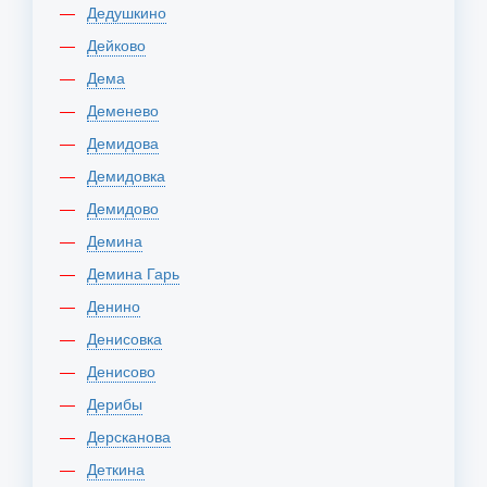
Дедушкино
Дейково
Дема
Деменево
Демидова
Демидовка
Демидово
Демина
Демина Гарь
Денино
Денисовка
Денисово
Дерибы
Дерсканова
Деткина