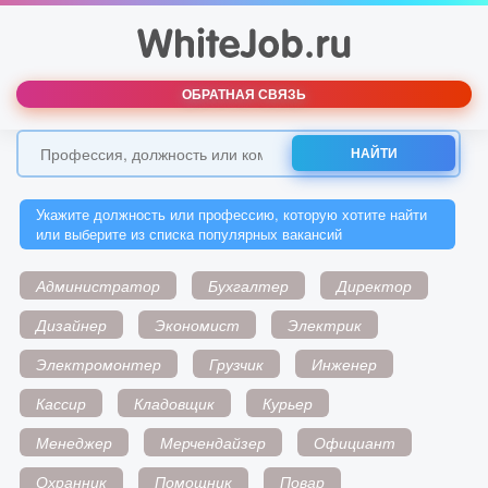
ОБРАТНАЯ СВЯЗЬ
НАЙТИ
Укажите должность или профессию, которую хотите найти
или выберите из списка популярных вакансий
Администратор
Бухгалтер
Директор
Дизайнер
Экономист
Электрик
Электромонтер
Грузчик
Инженер
Кассир
Кладовщик
Курьер
Менеджер
Мерчендайзер
Официант
Охранник
Помощник
Повар