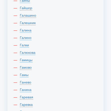
Гайны
Гайшор
Галашино
Галешник
Галина
Галино
Галки
Галюкова
Гамицы
Гамово
Гамы
Ганево
Ганина
Гаревая
Гаревка