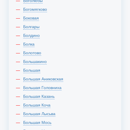
Боголюбы
Богомягково
Боковая
Болгары
Болдино
Болка
Болотово
Большакино
Большая
Большая Аниковская
Большая Головниха
Большая Казань
Большая Коча
Большая Лысьва
Большая Мось