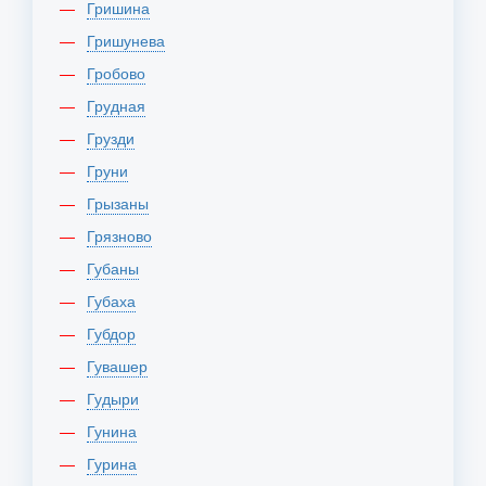
Гришина
Гришунева
Гробово
Грудная
Грузди
Груни
Грызаны
Грязново
Губаны
Губаха
Губдор
Гувашер
Гудыри
Гунина
Гурина