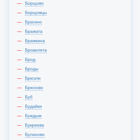
Борщово
Борщовцы
Брагино
Бражата
Бражкина
Бровилята
Брод
Броды
Брюзли
Брюхово
Буб
Будайки
Буждым
Букреева
Буланово