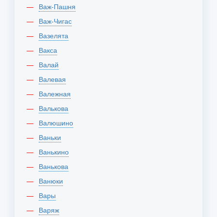
Важ-Пашня
Важ-Чигас
Вазелята
Вакса
Валай
Валевая
Валежная
Валькова
Валюшино
Ваньки
Ванькино
Ванькова
Ванюки
Вары
Варяж