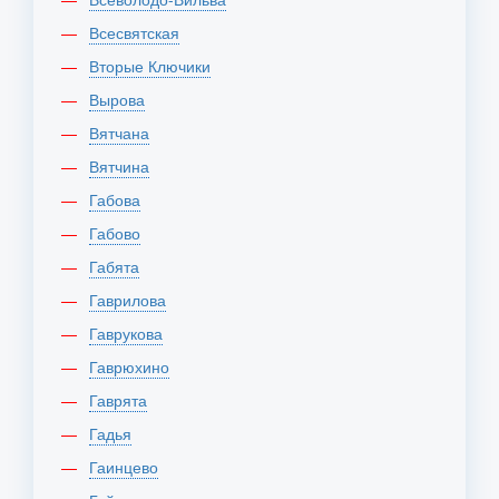
Всесвятская
Вторые Ключики
Вырова
Вятчана
Вятчина
Габова
Габово
Габята
Гаврилова
Гаврукова
Гаврюхино
Гаврята
Гадья
Гаинцево