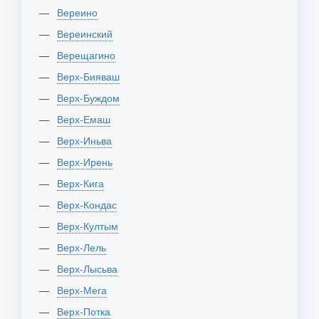
Вереино
Вереинский
Верещагино
Верх-Бияваш
Верх-Буждом
Верх-Емаш
Верх-Иньва
Верх-Ирень
Верх-Кига
Верх-Кондас
Верх-Култым
Верх-Лель
Верх-Лысьва
Верх-Мега
Верх-Потка