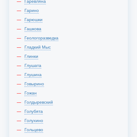
Гаревляна
Гарино
Гарюшки
Гашкова
Геологоразведка
Гладкий Мыс
Глинки
Глушата
Глушиха
Говырино
Гожан
Голдыревский
Голубята
Голухино
Гольцево