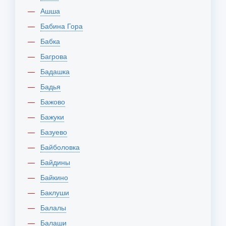
Ашша
Бабина Гора
Бабка
Багрова
Бадашка
Бадья
Бажово
Бажуки
Базуево
Байболовка
Байдины
Байкино
Баклуши
Балалы
Балаши