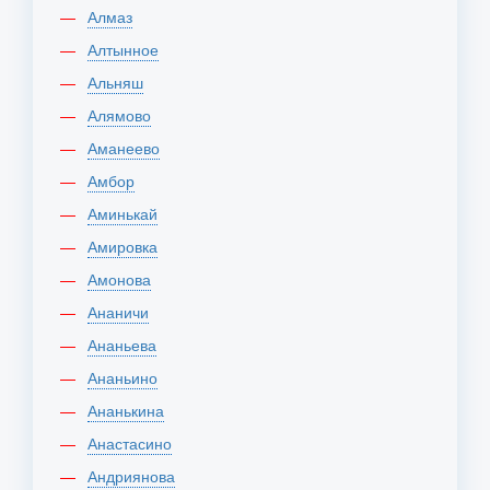
Алмаз
Алтынное
Альняш
Алямово
Аманеево
Амбор
Аминькай
Амировка
Амонова
Ананичи
Ананьева
Ананьино
Ананькина
Анастасино
Андриянова