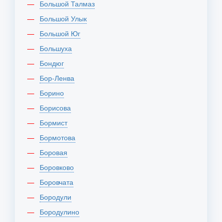
Большой Талмаз
Большой Улык
Большой Юг
Большуха
Бондюг
Бор-Ленва
Борино
Борисова
Бормист
Бормотова
Боровая
Боровково
Боровчата
Бородули
Бородулино