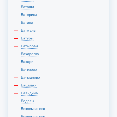
Баташи
Батерики
Батина
Батманы
Батуры
Батырбай
Бахаревка
Бахари
Бачизево
Бачманово
Башмаки
Баяндина
Бедряж
Беклемышева
Беклемышево