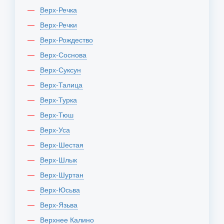
Верх-Речка
Верх-Речки
Верх-Рождество
Верх-Соснова
Верх-Суксун
Верх-Талица
Верх-Турка
Верх-Тюш
Верх-Уса
Верх-Шестая
Верх-Шлык
Верх-Шуртан
Верх-Юсьва
Верх-Язьва
Верхнее Калино