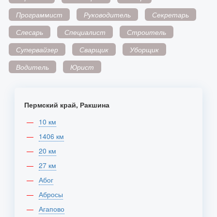
Программист
Руководитель
Секретарь
Слесарь
Специалист
Строитель
Супервайзер
Сварщик
Уборщик
Водитель
Юрист
Пермский край, Ракшина
10 км
1406 км
20 км
27 км
Абог
Абросы
Агапово