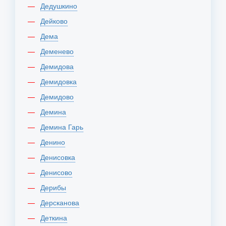
Дедушкино
Дейково
Дема
Деменево
Демидова
Демидовка
Демидово
Демина
Демина Гарь
Денино
Денисовка
Денисово
Дерибы
Дерсканова
Деткина