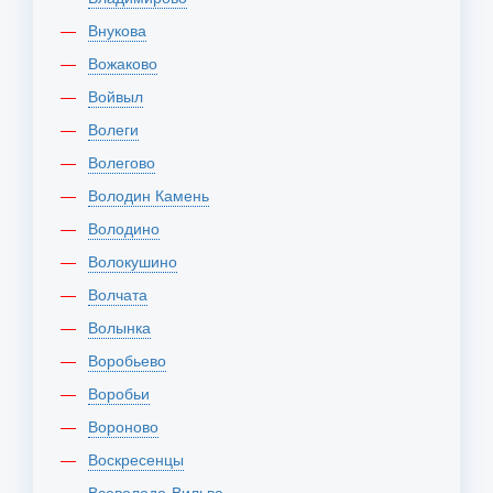
Внукова
Вожаково
Войвыл
Волеги
Волегово
Володин Камень
Володино
Волокушино
Волчата
Волынка
Воробьево
Воробьи
Вороново
Воскресенцы
Всеволодо-Вильва