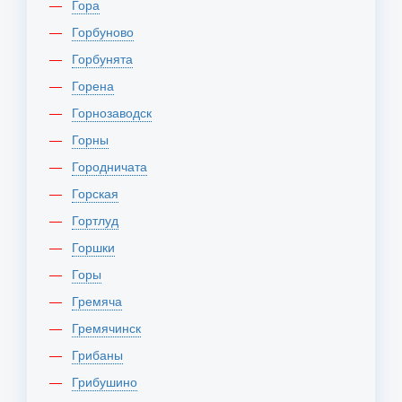
Гора
Горбуново
Горбунята
Горена
Горнозаводск
Горны
Городничата
Горская
Гортлуд
Горшки
Горы
Гремяча
Гремячинск
Грибаны
Грибушино