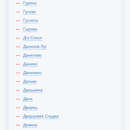
Гурино
Гусево
Гуслята
Гырова
Д/о Сокол
Данилов Луг
Данилово
Данино
Данихино
Даньки
Даньшина
Даси
Дворец
Дворцовая Слудка
Девина