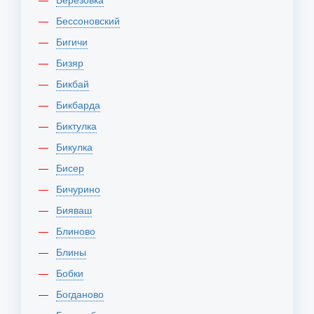
Бессоновский
Бигичи
Бизяр
Бикбай
Бикбарда
Биктулка
Бикулка
Бисер
Бичурино
Бияваш
Блиново
Блины
Бобки
Богданово