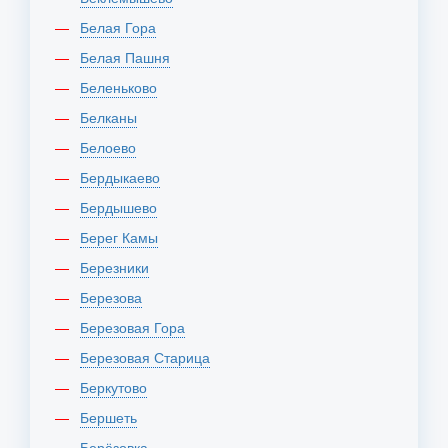
Белая Гора
Белая Пашня
Беленьково
Белканы
Белоево
Бердыкаево
Бердышево
Берег Камы
Березники
Березова
Березовая Гора
Березовая Старица
Беркутово
Бершеть
Берёзовка