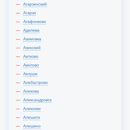
Агарзинский
Агарзя
Агафонково
Адилева
Азимовка
Азинский
Аитково
Акилово
Аклуши
Алебастрово
Алекова
Александровск
Алексики
Алешата
Алешино