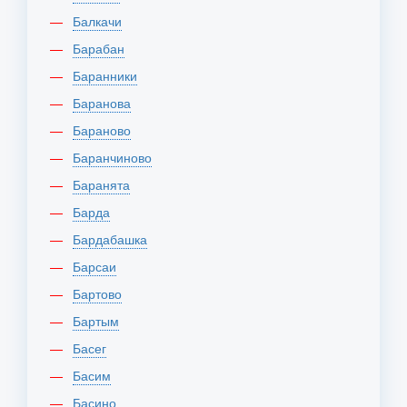
Балкачи
Барабан
Баранники
Баранова
Бараново
Баранчиново
Баранята
Барда
Бардабашка
Барсаи
Бартово
Бартым
Басег
Басим
Басино