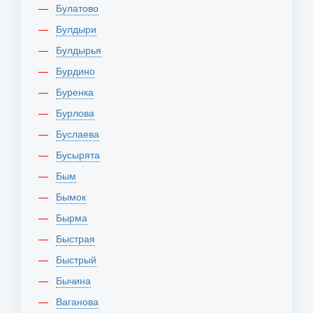
Булатово
Булдыри
Булдырья
Бурдино
Буренка
Бурлова
Буслаева
Бусырята
Бым
Бымок
Бырма
Быстрая
Быстрый
Бычина
Ваганова