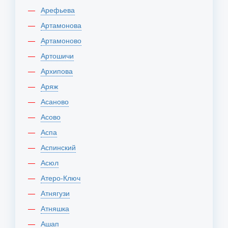
Арефьева
Артамонова
Артамоново
Артошичи
Архипова
Аряж
Асаново
Асово
Аспа
Аспинский
Асюл
Атеро-Ключ
Атнягузи
Атняшка
Ашап