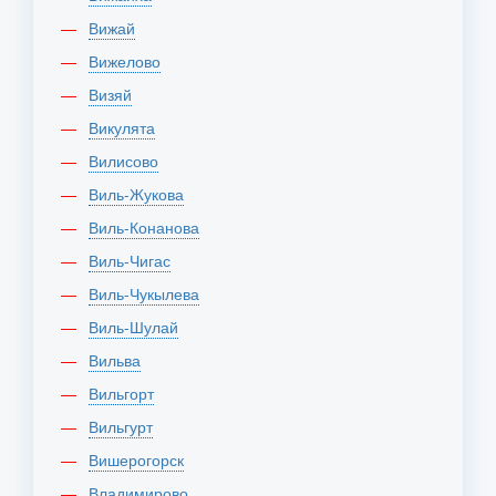
Вижай
Вижелово
Визяй
Викулята
Вилисово
Виль-Жукова
Виль-Конанова
Виль-Чигас
Виль-Чукылева
Виль-Шулай
Вильва
Вильгорт
Вильгурт
Вишерогорск
Владимирово