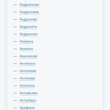
Андрияново
Андроновка
Андроново
Андронята
Андрюково
Аникина
Аникино
Анисимово
Антипина
Антонково
Антонова
Антонята
Антуфьево
Антыбары
Арефина