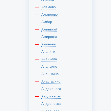
Алямово
Аманеево
Амбор
Аминькай
Амировка
Амонова
Ананичи
Ананьева
Ананьино
Ананькина
Анастасино
Андриянова
Андрияново
Андроновка
Андроново