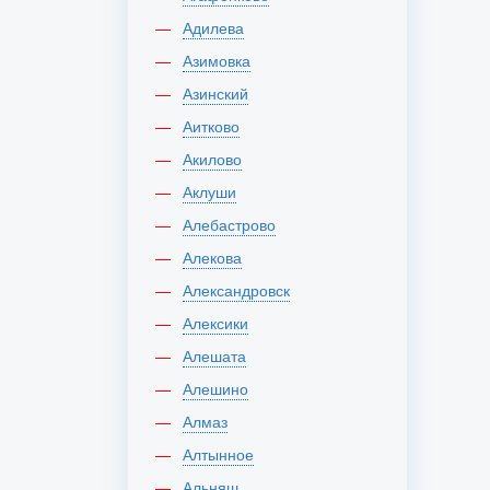
Адилева
Азимовка
Азинский
Аитково
Акилово
Аклуши
Алебастрово
Алекова
Александровск
Алексики
Алешата
Алешино
Алмаз
Алтынное
Альняш