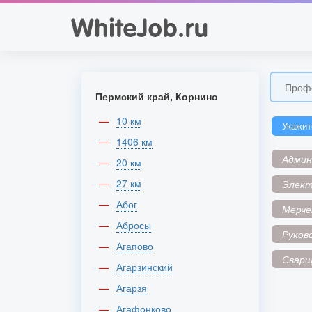
Пермский край, Корнино
10 км
Укажит
1406 км
Адми
20 км
27 км
Элек
Абог
Мерче
Абросы
Руков
Агапово
Сварщ
Агарзинский
Агарзя
Агафонково