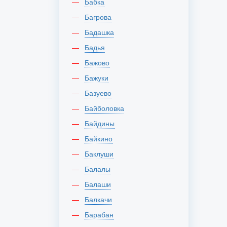
Бабка
Багрова
Бадашка
Бадья
Бажово
Бажуки
Базуево
Байболовка
Байдины
Байкино
Баклуши
Балалы
Балаши
Балкачи
Барабан