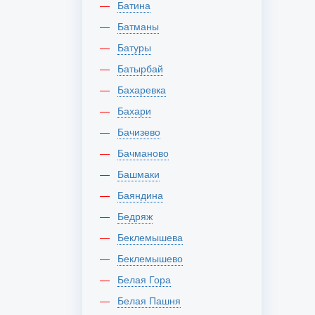
Батина
Батманы
Батуры
Батырбай
Бахаревка
Бахари
Бачизево
Бачманово
Башмаки
Баяндина
Бедряж
Беклемышева
Беклемышево
Белая Гора
Белая Пашня