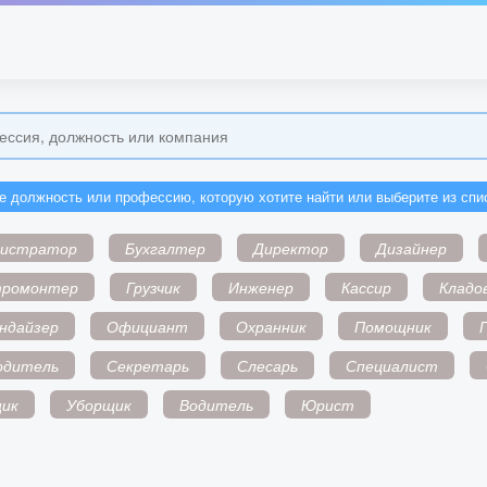
е должность или профессию, которую хотите найти или выберите из спи
нистратор
Бухгалтер
Директор
Дизайнер
тромонтер
Грузчик
Инженер
Кассир
Кладо
ндайзер
Официант
Охранник
Помощник
одитель
Секретарь
Слесарь
Специалист
ик
Уборщик
Водитель
Юрист