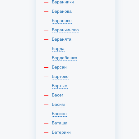
Баранники
Баранова
Бараново
Баранчиново
Баранята
Барда
Бардабашка
Барсаи
Бартово
Бартым
Басег
Басим
Басино
Баташи
Батерики