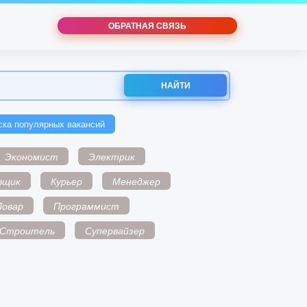
ОБРАТНАЯ СВЯЗЬ
НАЙТИ
ска популярных вакансий
Экономист
Электрик
вщик
Курьер
Менеджер
Повар
Программист
Строитель
Супервайзер