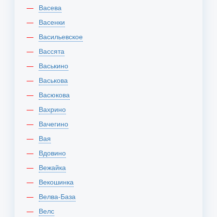
Васева
Васенки
Васильевское
Вассята
Васькино
Васькова
Васюкова
Вахрино
Вачегино
Вая
Вдовино
Вежайка
Векошинка
Велва-База
Велс