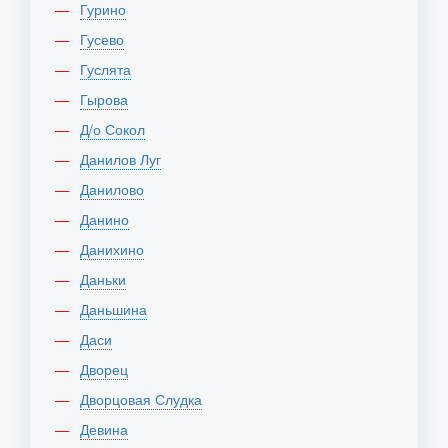
Гурино
Гусево
Гуслята
Гырова
Д/о Сокол
Данилов Луг
Данилово
Данино
Данихино
Даньки
Даньшина
Даси
Дворец
Дворцовая Слудка
Девина