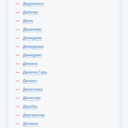
Дедушкино
Дейково
Дема
Деменево
Демидова
Демидовка
Демидово
Демина
Демина Гарь
Денино
Денисовка
Денисово
Дерибы
Дерсканова
Деткина