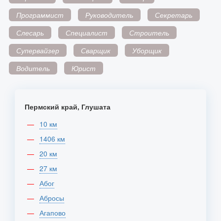
Программист
Руководитель
Секретарь
Слесарь
Специалист
Строитель
Супервайзер
Сварщик
Уборщик
Водитель
Юрист
Пермский край, Глушата
10 км
1406 км
20 км
27 км
Абог
Абросы
Агапово