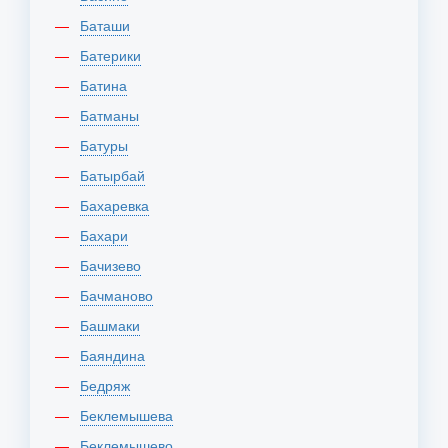
Баташи
Батерики
Батина
Батманы
Батуры
Батырбай
Бахаревка
Бахари
Бачизево
Бачманово
Башмаки
Баяндина
Бедряж
Беклемышева
Беклемышево