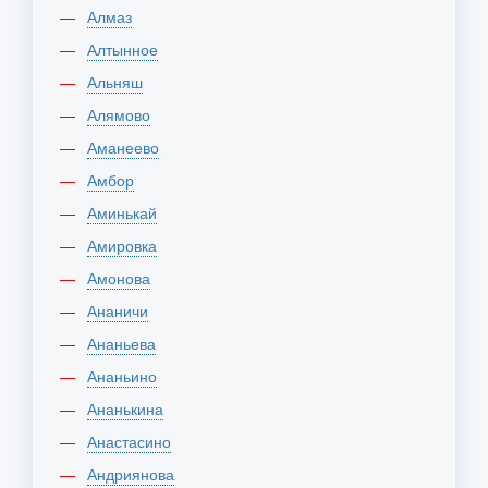
Алмаз
Алтынное
Альняш
Алямово
Аманеево
Амбор
Аминькай
Амировка
Амонова
Ананичи
Ананьева
Ананьино
Ананькина
Анастасино
Андриянова