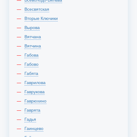
Всесвятская
Вторые Ключики
Вырова
Вятчана
Вятчина
Габова
Габово
Габята
Гаврилова
Гаврукова
Гаврюхино
Гаврята
Гадья
Гаинцево