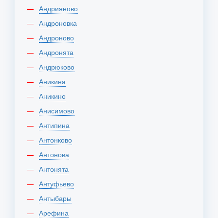
Андрияново
Андроновка
Андроново
Андронята
Андрюково
Аникина
Аникино
Анисимово
Антипина
Антонково
Антонова
Антонята
Антуфьево
Антыбары
Арефина