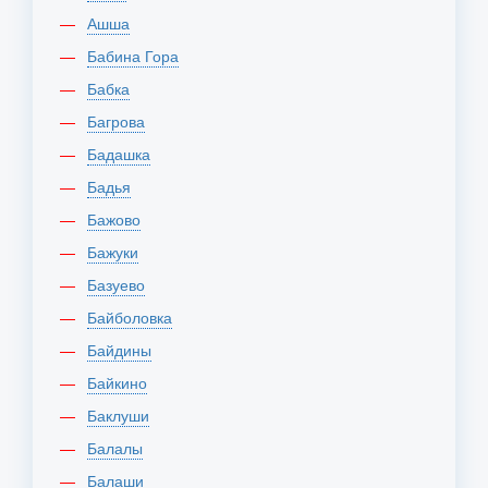
Ашша
Бабина Гора
Бабка
Багрова
Бадашка
Бадья
Бажово
Бажуки
Базуево
Байболовка
Байдины
Байкино
Баклуши
Балалы
Балаши