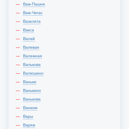
Важ-Пашня
Важ-Чигас
Вазелята
Вакса
Валай
Валевая
Валежная
Валькова
Валюшино
Ваньки
Ванькино
Ванькова
Ванюки
Вары
Варяж