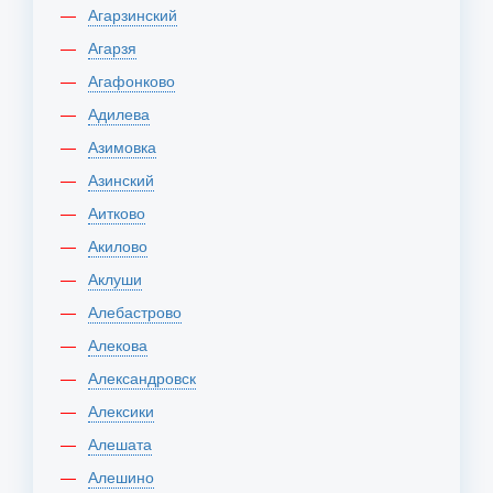
Агарзинский
Агарзя
Агафонково
Адилева
Азимовка
Азинский
Аитково
Акилово
Аклуши
Алебастрово
Алекова
Александровск
Алексики
Алешата
Алешино