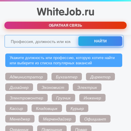
ОБРАТНАЯ СВЯЗЬ
НАЙТИ
Укажите должность или профессию, которую хотите найти
или выберите из списка популярных вакансий
Администратор
Бухгалтер
Директор
Дизайнер
Экономист
Электрик
Электромонтер
Грузчик
Инженер
Кассир
Кладовщик
Курьер
Менеджер
Мерчендайзер
Официант
Охранник
Помощник
Повар