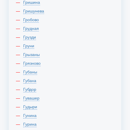
Гришина
Гришунева
Гробово
Грудная
Грузди
Груни
Грызаны
Грязново
Губаны
Губаха
Губдор
Гувашер
Гудыри
Гунина
Гурина