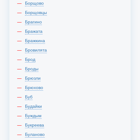
Борщово
Борщовцы
Брагино
Бражата
Бражкина
Бровилята
Брод
Броды
Брюзли
Брюхово
Буб
Будайки
Буждым
Букреева
Буланово