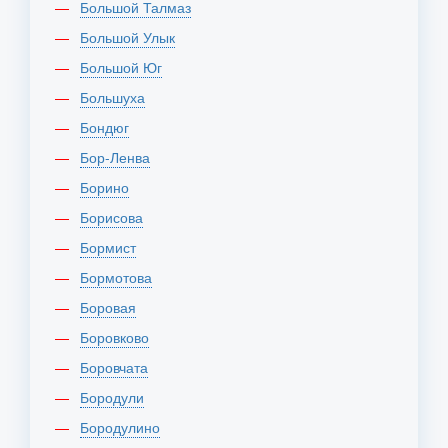
Большой Талмаз
Большой Улык
Большой Юг
Большуха
Бондюг
Бор-Ленва
Борино
Борисова
Бормист
Бормотова
Боровая
Боровково
Боровчата
Бородули
Бородулино