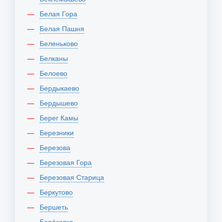
Белая Гора
Белая Пашня
Беленьково
Белканы
Белоево
Бердыкаево
Бердышево
Берег Камы
Березники
Березова
Березовая Гора
Березовая Старица
Беркутово
Бершеть
Берёзовка