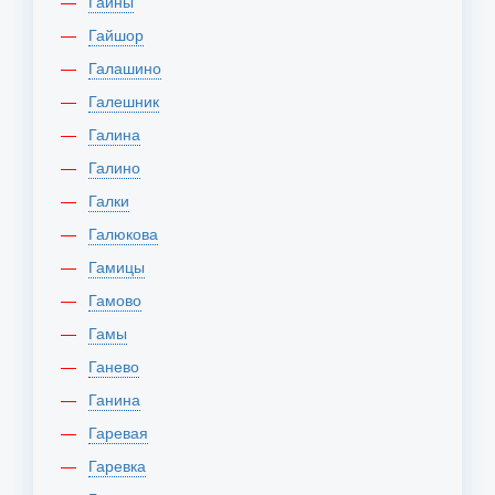
Гайны
Гайшор
Галашино
Галешник
Галина
Галино
Галки
Галюкова
Гамицы
Гамово
Гамы
Ганево
Ганина
Гаревая
Гаревка