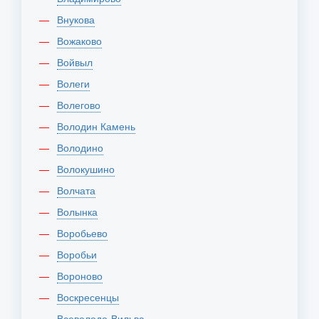
Внукова
Вожаково
Войвыл
Волеги
Волегово
Володин Камень
Володино
Волокушино
Волчата
Волынка
Воробьево
Воробьи
Вороново
Воскресенцы
Всеволодо-Вильва