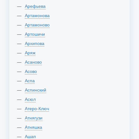
Арефьева
Артамонова
Артамоново
Артошичи
Архипова
Аряж
Асаново
Асово
Аспа
Аспинский
Асюл
Атеро-Ключ
Атнягузи
Атняшка
Ашап