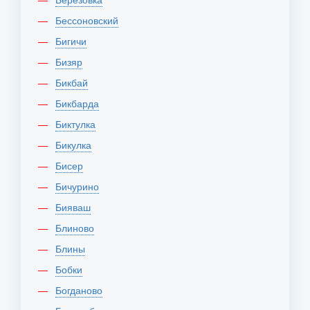
Бессоновский
Бигичи
Бизяр
Бикбай
Бикбарда
Биктулка
Бикулка
Бисер
Бичурино
Бияваш
Блиново
Блины
Бобки
Богданово