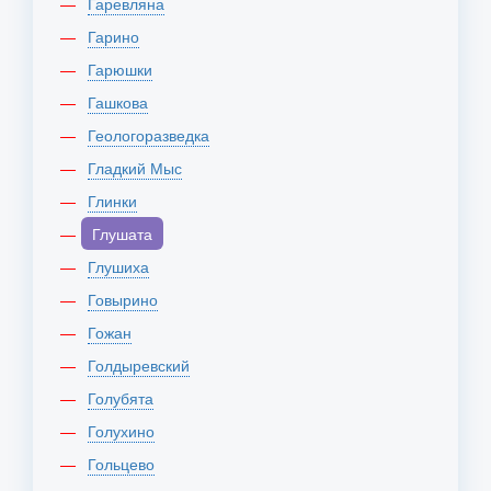
Гаревляна
Гарино
Гарюшки
Гашкова
Геологоразведка
Гладкий Мыс
Глинки
Глушата
Глушиха
Говырино
Гожан
Голдыревский
Голубята
Голухино
Гольцево