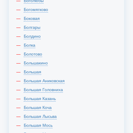
Боголюбы
Богомягково
Боковая
Болгары
Болдино
Болка
Болотово
Большакино
Большая
Большая Аниковская
Большая Головниха
Большая Казань
Большая Коча
Большая Лысьва
Большая Мось