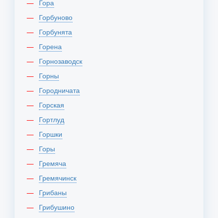
Гора
Горбуново
Горбунята
Горена
Горнозаводск
Горны
Городничата
Горская
Гортлуд
Горшки
Горы
Гремяча
Гремячинск
Грибаны
Грибушино