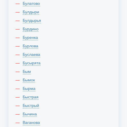
Булатово
Булдыри
Булдырья
Бурдино
Буренка
Бурлова
Буслаева
Бусырята
Бым
Бымок
Бырма
Быстрая
Быстрый
Бычина
Ваганова