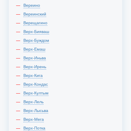
Вереино
Вереинский
Верещагино
Верх-Бияваш
Верх-Буждом
Верх-Емаш
Верх-Иньва
Верх-Ирень
Верх-Кига
Верх-Кондас
Верх-Култым
Верх-Лель
Верх-Лысьва
Верх-Мега
Верх-Потка