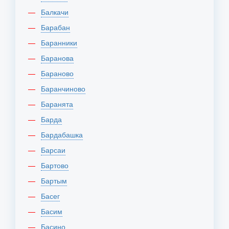
Балкачи
Барабан
Баранники
Баранова
Бараново
Баранчиново
Баранята
Барда
Бардабашка
Барсаи
Бартово
Бартым
Басег
Басим
Басино