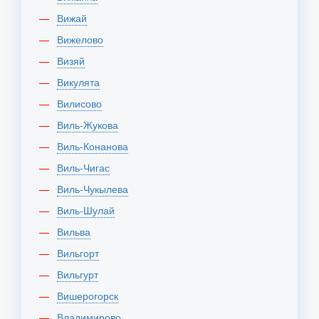
Вижай
Вижелово
Визяй
Викулята
Вилисово
Виль-Жукова
Виль-Конанова
Виль-Чигас
Виль-Чукылева
Виль-Шулай
Вильва
Вильгорт
Вильгурт
Вишерогорск
Владимирово