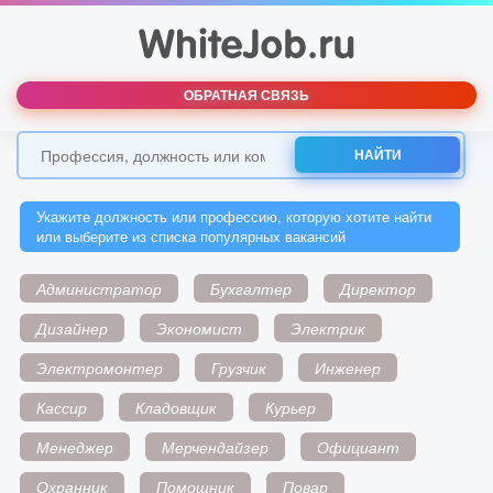
ОБРАТНАЯ СВЯЗЬ
НАЙТИ
Укажите должность или профессию, которую хотите найти
или выберите из списка популярных вакансий
Администратор
Бухгалтер
Директор
Дизайнер
Экономист
Электрик
Электромонтер
Грузчик
Инженер
Кассир
Кладовщик
Курьер
Менеджер
Мерчендайзер
Официант
Охранник
Помощник
Повар