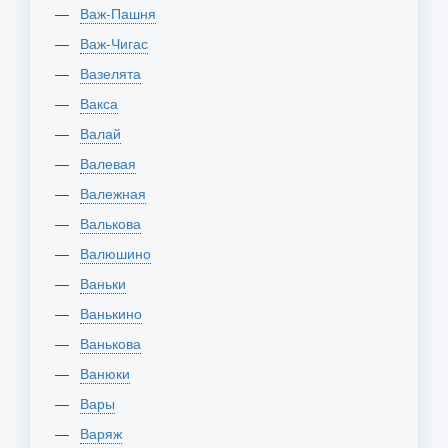
Важ-Пашня
Важ-Чигас
Вазелята
Вакса
Валай
Валевая
Валежная
Валькова
Валюшино
Ваньки
Ванькино
Ванькова
Ванюки
Вары
Варяж