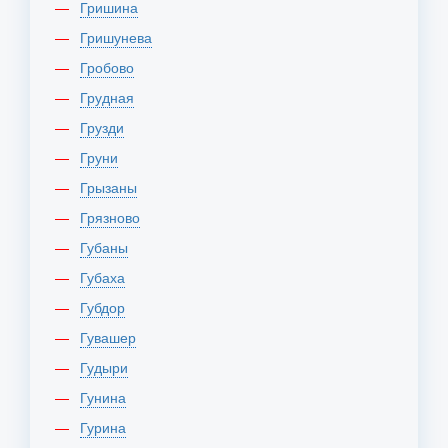
Гришина
Гришунева
Гробово
Грудная
Грузди
Груни
Грызаны
Грязново
Губаны
Губаха
Губдор
Гувашер
Гудыри
Гунина
Гурина