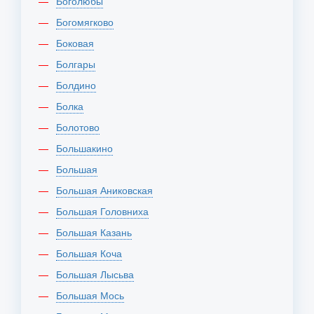
Боголюбы
Богомягково
Боковая
Болгары
Болдино
Болка
Болотово
Большакино
Большая
Большая Аниковская
Большая Головниха
Большая Казань
Большая Коча
Большая Лысьва
Большая Мось