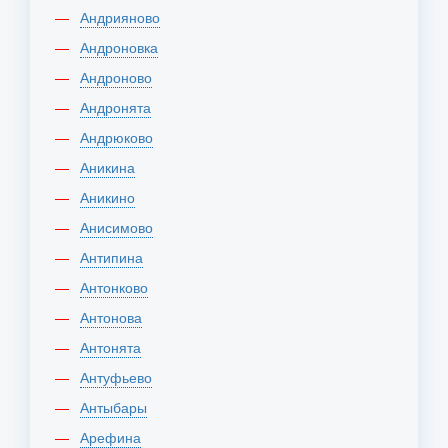
Андрияново
Андроновка
Андроново
Андронята
Андрюково
Аникина
Аникино
Анисимово
Антипина
Антонково
Антонова
Антонята
Антуфьево
Антыбары
Арефина