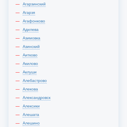
Агарзинский
Агарзя
Агафонково
Адилева
Азимовка
Азинский
Аитково
Акилово
Аклуши
Алебастрово
Алекова
Александровск
Алексики
Алешата
Алешино