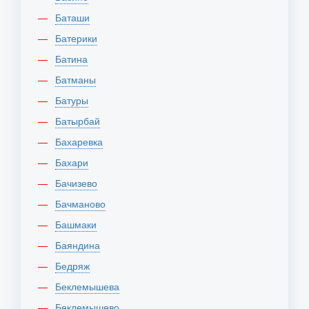
Баташи
Батерики
Батина
Батманы
Батуры
Батырбай
Бахаревка
Бахари
Бачизево
Бачманово
Башмаки
Баяндина
Бедряж
Беклемышева
Беклемышево