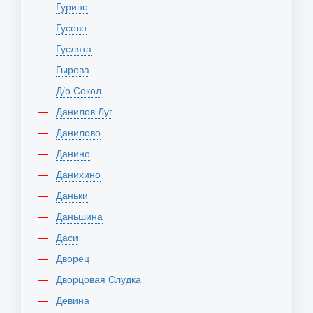
Гурино
Гусево
Гуслята
Гырова
Д/о Сокол
Данилов Луг
Данилово
Данино
Данихино
Даньки
Даньшина
Даси
Дворец
Дворцовая Слудка
Девина