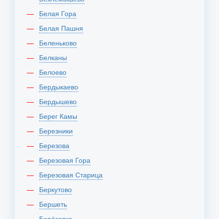
Белая Гора
Белая Пашня
Беленьково
Белканы
Белоево
Бердыкаево
Бердышево
Берег Камы
Березники
Березова
Березовая Гора
Березовая Старица
Беркутово
Бершеть
Берёзовка