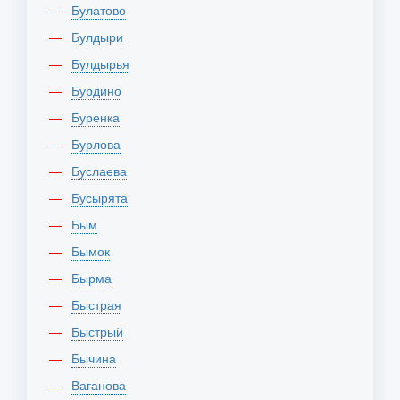
Булатово
Булдыри
Булдырья
Бурдино
Буренка
Бурлова
Буслаева
Бусырята
Бым
Бымок
Бырма
Быстрая
Быстрый
Бычина
Ваганова