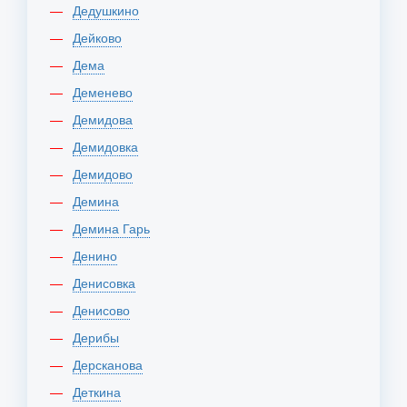
Дедушкино
Дейково
Дема
Деменево
Демидова
Демидовка
Демидово
Демина
Демина Гарь
Денино
Денисовка
Денисово
Дерибы
Дерсканова
Деткина