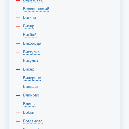
Бессоновский
Бигичи
Бизяр
Бикбай
Бикбарда
Биктулка
Бикулка
Бисер
Бичурино
Бияваш
Блиново
Блины
Бобки
Богданово