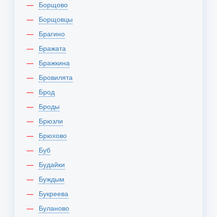
Борщово
Борщовцы
Брагино
Бражата
Бражкина
Бровилята
Брод
Броды
Брюзли
Брюхово
Буб
Будайки
Буждым
Букреева
Буланово