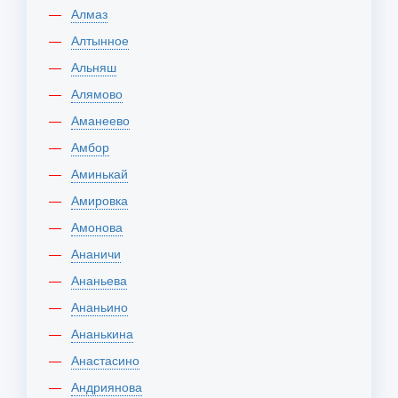
Алмаз
Алтынное
Альняш
Алямово
Аманеево
Амбор
Аминькай
Амировка
Амонова
Ананичи
Ананьева
Ананьино
Ананькина
Анастасино
Андриянова