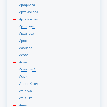
Арефьева
Артамонова
Артамоново
Артошичи
Архипова
Аряж
Асаново
Асово
Аспа
Аспинский
Асюл
Атеро-Ключ
Атнягузи
Атняшка
Ашап