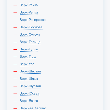
Верх-Речка
Верх-Речки
Верх-Рождество
Верх-Соснова
Верх-Суксун
Верх-Талица
Верх-Турка
Верх-Тюш
Верх-Уса
Верх-Шестая
Верх-Шлык
Верх-Шуртан
Верх-Юсьва
Верх-Язьва
Верхнее Калино