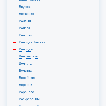
Внукова
Вожаково
Войвыл
Волеги
Волегово
Володин Камень
Володино
Волокушино
Волчата
Волынка
Воробьево
Воробьи
Вороново
Воскресенцы
Всеволодо-Вильва