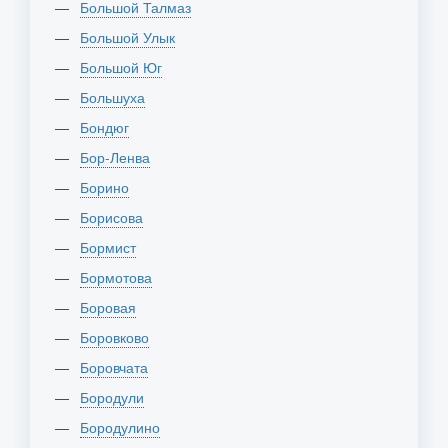
Большой Талмаз
Большой Улык
Большой Юг
Большуха
Бондюг
Бор-Ленва
Борино
Борисова
Бормист
Бормотова
Боровая
Боровково
Боровчата
Бородули
Бородулино