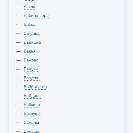
Ашша
Бабина Гора
Бабка
Багрова
Бадашка
Бадья
Бажово
Бажуки
Базуево
Байболовка
Байдины
Байкино
Баклуши
Балалы
Балаши