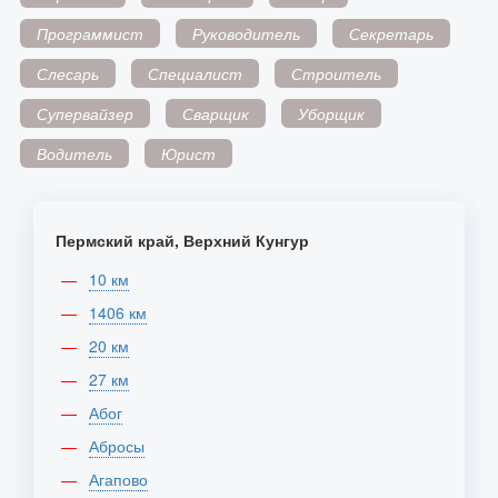
Программист
Руководитель
Секретарь
Слесарь
Специалист
Строитель
Супервайзер
Сварщик
Уборщик
Водитель
Юрист
Пермский край, Верхний Кунгур
10 км
1406 км
20 км
27 км
Абог
Абросы
Агапово