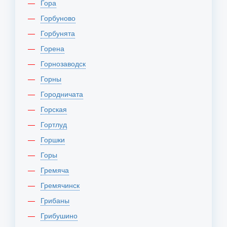
Гора
Горбуново
Горбунята
Горена
Горнозаводск
Горны
Городничата
Горская
Гортлуд
Горшки
Горы
Гремяча
Гремячинск
Грибаны
Грибушино