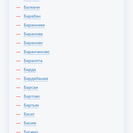
Балкачи
Барабан
Баранники
Баранова
Бараново
Баранчиново
Баранята
Барда
Бардабашка
Барсаи
Бартово
Бартым
Басег
Басим
Басино