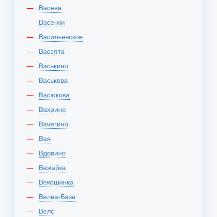
Васева
Васенки
Васильевское
Вассята
Васькино
Васькова
Васюкова
Вахрино
Вачегино
Вая
Вдовино
Вежайка
Векошинка
Велва-База
Велс