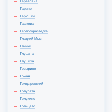
Гаревляна
Гарино
Гарюшки
Гашкова
Геологоразведка
Гладкий Мыс
Глинки
Глушата
Глушиха
Говырино
Гожан
Голдыревский
Голубята
Голухино
Гольцево