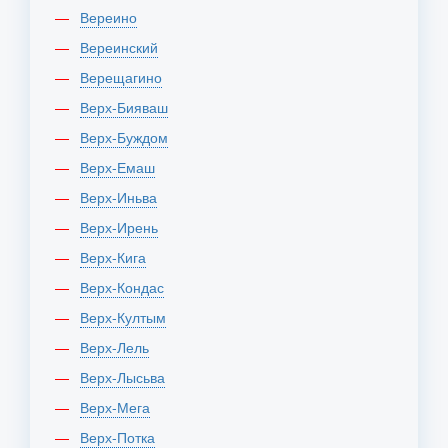
Вереино
Вереинский
Верещагино
Верх-Бияваш
Верх-Буждом
Верх-Емаш
Верх-Иньва
Верх-Ирень
Верх-Кига
Верх-Кондас
Верх-Култым
Верх-Лель
Верх-Лысьва
Верх-Мега
Верх-Потка