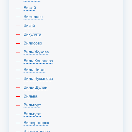
Вижай
Вижелово
Визяй
Викулята
Вилисово
Виль-Жукова
Виль-Конанова
Виль-Чигас
Виль-Чукылева
Виль-Шулай
Вильва
Вильгорт
Вильгурт
Вишерогорск
Владимирово