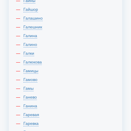
Гайны
Гайшор
Галашино
Галешник
Галина
Галино
Галки
Галюкова
Гамицы
Гамово
Гамы
Ганево
Ганина
Гаревая
Гаревка