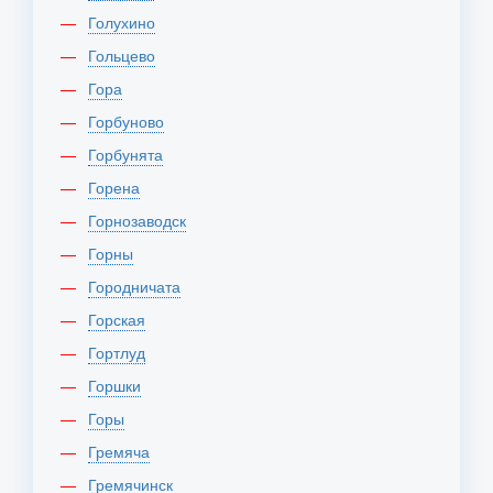
Голухино
Гольцево
Гора
Горбуново
Горбунята
Горена
Горнозаводск
Горны
Городничата
Горская
Гортлуд
Горшки
Горы
Гремяча
Гремячинск