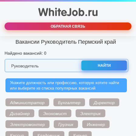
ОБРАТНАЯ СВЯЗЬ
Вакансии Руководитель Пермский край
Найдено вакансий: 0
НАЙТИ
Укажите должность или профессию, которую хотите найти
или выберите из списка популярных вакансий
Администратор
Бухгалтер
Директор
Дизайнер
Экономист
Электрик
Электромонтер
Грузчик
Инженер
Кассир
Кладовщик
Курьер