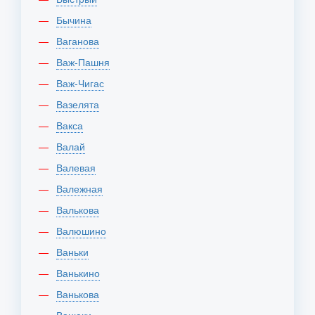
Бычина
Ваганова
Важ-Пашня
Важ-Чигас
Вазелята
Вакса
Валай
Валевая
Валежная
Валькова
Валюшино
Ваньки
Ванькино
Ванькова