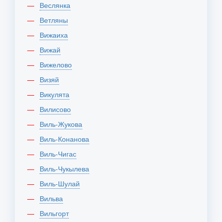
Веслянка
Ветляны
Вижаиха
Вижай
Вижелово
Визяй
Викулята
Вилисово
Виль-Жукова
Виль-Конанова
Виль-Чигас
Виль-Чукылева
Виль-Шулай
Вильва
Вильгорт