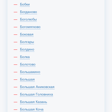
Бобки
Богданово
Боголюбы
Богомягково
Боковая
Болгары
Болдино
Болка
Болотово
Большакино
Большая
Большая Аниковская
Большая Головниха
Большая Казань
Большая Коча