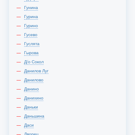
Гунина
Гурина
Гурино
Гусево
Гуслята
Гырова
Д/о Сокол
Данилов Луг
Данилово
Данино
Данихино
Даньки
Даньшина
Даси
Дворец