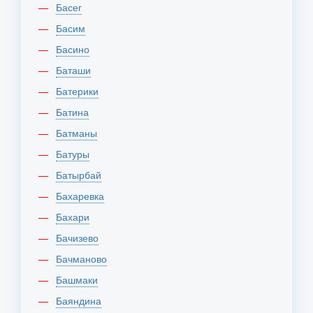
Басег
Басим
Басино
Баташи
Батерики
Батина
Батманы
Батуры
Батырбай
Бахаревка
Бахари
Бачизево
Бачманово
Башмаки
Баяндина