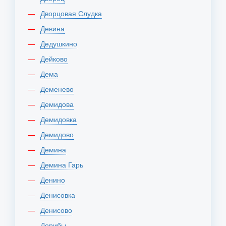
Дворцовая Слудка
Девина
Дедушкино
Дейково
Дема
Деменево
Демидова
Демидовка
Демидово
Демина
Демина Гарь
Денино
Денисовка
Денисово
Дерибы