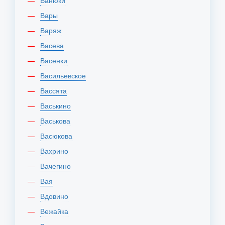
Ванюки
Вары
Варяж
Васева
Васенки
Васильевское
Вассята
Васькино
Васькова
Васюкова
Вахрино
Вачегино
Вая
Вдовино
Вежайка