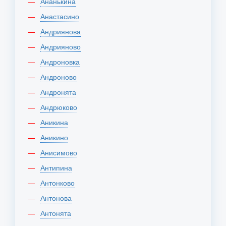
Ананькина
Анастасино
Андриянова
Андрияново
Андроновка
Андроново
Андронята
Андрюково
Аникина
Аникино
Анисимово
Антипина
Антонково
Антонова
Антонята