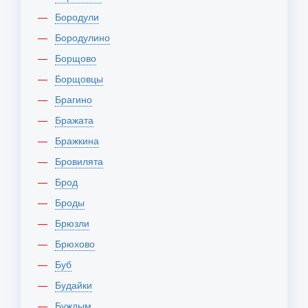
Бородули
Бородулино
Борщово
Борщовцы
Брагино
Бражата
Бражкина
Бровилята
Брод
Броды
Брюзли
Брюхово
Буб
Будайки
Буждым