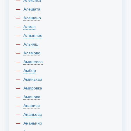
Алексики
Алешата
Алешино
Алмаз
Алтынное
Альняш
Алямово
Аманеево
Амбор
Аминькай
Амировка
Амонова
Ананичи
Ананьева
Ананьино