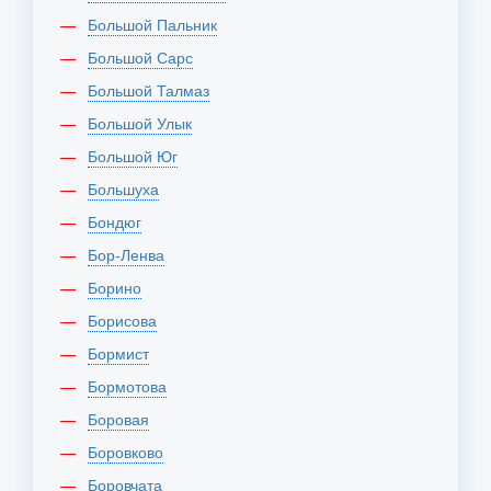
Большой Пальник
Большой Сарс
Большой Талмаз
Большой Улык
Большой Юг
Большуха
Бондюг
Бор-Ленва
Борино
Борисова
Бормист
Бормотова
Боровая
Боровково
Боровчата