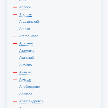
Абросы
Агапово
Агарзинский
Агарзя
Агафонково
Адилева
Азимовка
Азинский
Аитково
Акилово
Аклуши
Алебастрово
Алекова
Александровск