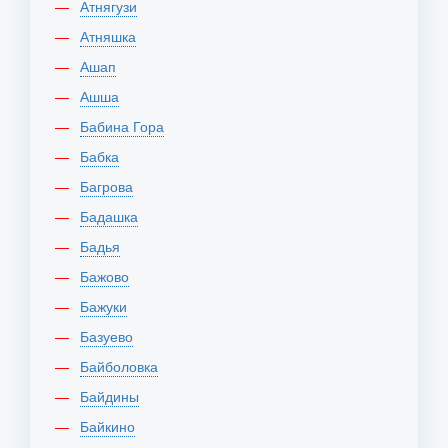
Атнягузи
Атняшка
Ашап
Ашша
Бабина Гора
Бабка
Багрова
Бадашка
Бадья
Бажово
Бажуки
Базуево
Байболовка
Байдины
Байкино