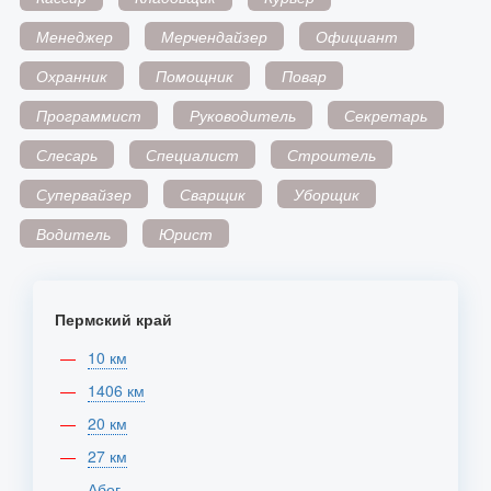
Менеджер
Мерчендайзер
Официант
Охранник
Помощник
Повар
Программист
Руководитель
Секретарь
Слесарь
Специалист
Строитель
Супервайзер
Сварщик
Уборщик
Водитель
Юрист
Пермский край
10 км
1406 км
20 км
27 км
Абог