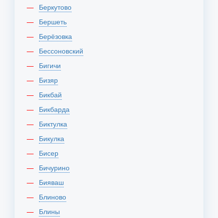
Беркутово
Бершеть
Берёзовка
Бессоновский
Бигичи
Бизяр
Бикбай
Бикбарда
Биктулка
Бикулка
Бисер
Бичурино
Бияваш
Блиново
Блины