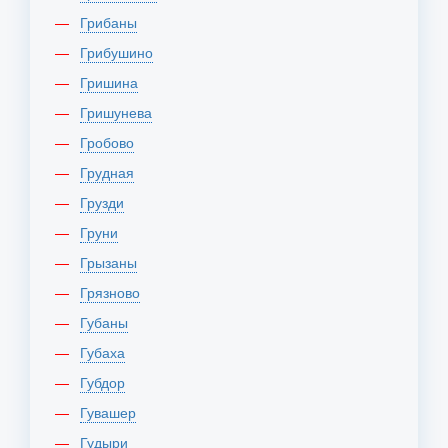
Грибаны
Грибушино
Гришина
Гришунева
Гробово
Грудная
Грузди
Груни
Грызаны
Грязново
Губаны
Губаха
Губдор
Гувашер
Гудыри