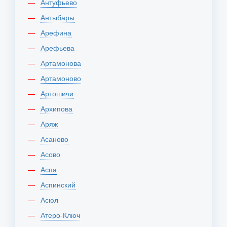
Антуфьево
Антыбары
Арефина
Арефьева
Артамонова
Артамоново
Артошичи
Архипова
Аряж
Асаново
Асово
Аспа
Аспинский
Асюл
Атеро-Ключ