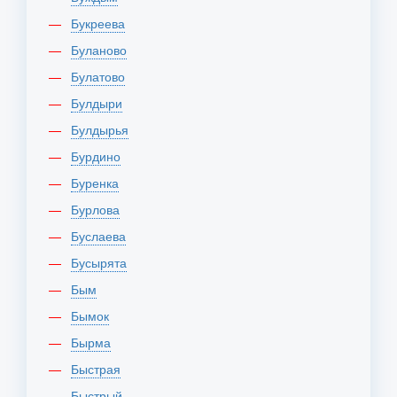
Букреева
Буланово
Булатово
Булдыри
Булдырья
Бурдино
Буренка
Бурлова
Буслаева
Бусырята
Бым
Бымок
Бырма
Быстрая
Быстрый