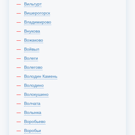
Вильгурт
Вишерогорск
Владимирово
Внукова
Вожаково
Войвыл
Волеги
Волегово
Володин Камень
Володино
Волокушино
Волчата
Волынка
Воробьево
Воробьи