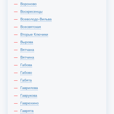
Вороново
Воскресенцы
Всеволодо-Вильва
Всесвятская
Вторые Ключики
Вырова
Вятчана
Вятчина
Габова
Габово
Габята
Гаврилова
Гаврукова
Гаврюхино
Гаврята