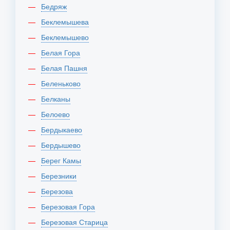
Бедряж
Беклемышева
Беклемышево
Белая Гора
Белая Пашня
Беленьково
Белканы
Белоево
Бердыкаево
Бердышево
Берег Камы
Березники
Березова
Березовая Гора
Березовая Старица