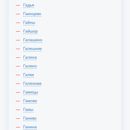
Гадья
Гаинцево
Гайны
Гайшор
Галашино
Галешник
Галина
Галино
Галки
Галюкова
Гамицы
Гамово
Гамы
Ганево
Ганина