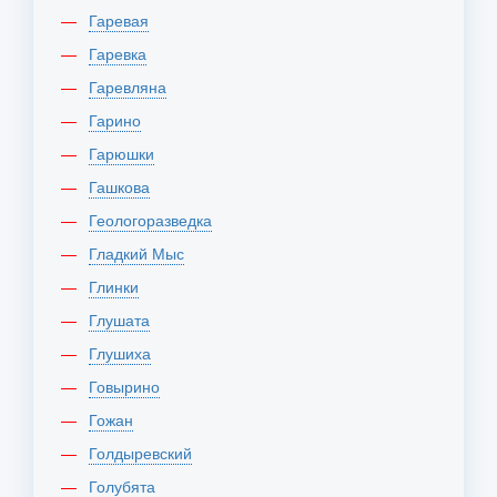
Гаревая
Гаревка
Гаревляна
Гарино
Гарюшки
Гашкова
Геологоразведка
Гладкий Мыс
Глинки
Глушата
Глушиха
Говырино
Гожан
Голдыревский
Голубята