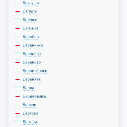
Баклуши
Балалы
Балаши
Балкачи
Барабан
Баранники
Баранова
Бараново
Баранчиново
Баранята
Барда
Бардабашка
Барсаи
Бартово
Бартым