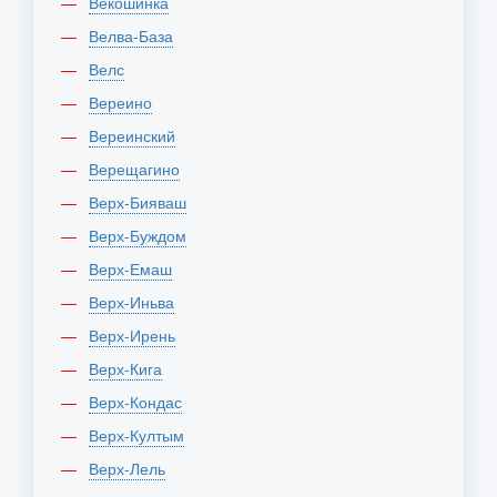
Векошинка
Велва-База
Велс
Вереино
Вереинский
Верещагино
Верх-Бияваш
Верх-Буждом
Верх-Емаш
Верх-Иньва
Верх-Ирень
Верх-Кига
Верх-Кондас
Верх-Култым
Верх-Лель