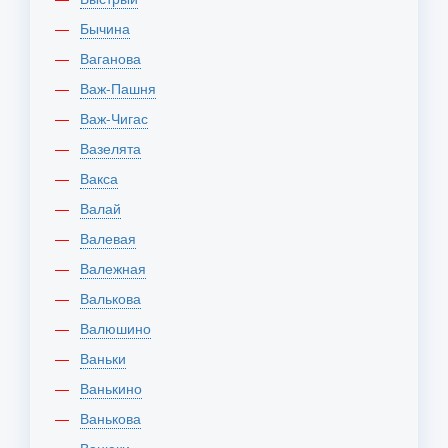
Бычина
Ваганова
Важ-Пашня
Важ-Чигас
Вазелята
Вакса
Валай
Валевая
Валежная
Валькова
Валюшино
Ваньки
Ванькино
Ванькова