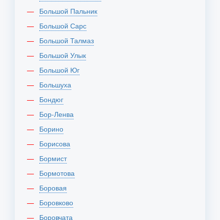
Большой Пальник
Большой Сарс
Большой Талмаз
Большой Улык
Большой Юг
Большуха
Бондюг
Бор-Ленва
Борино
Борисова
Бормист
Бормотова
Боровая
Боровково
Боровчата