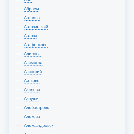
Абросы
Агапово
Агарзинский
Агарзя
Агафонково
Адилева
Азимовка
Азинский
Аитково
Акилово
Аклуши
Алебастрово
Алекова
Александровск