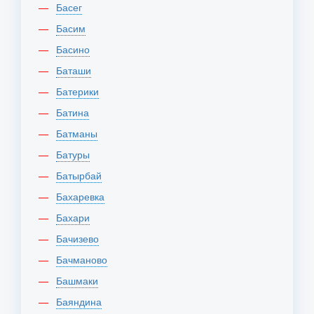
Басег
Басим
Басино
Баташи
Батерики
Батина
Батманы
Батуры
Батырбай
Бахаревка
Бахари
Бачизево
Бачманово
Башмаки
Баяндина