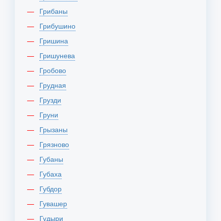
Грибаны
Грибушино
Гришина
Гришунева
Гробово
Грудная
Грузди
Груни
Грызаны
Грязново
Губаны
Губаха
Губдор
Гувашер
Гудыри