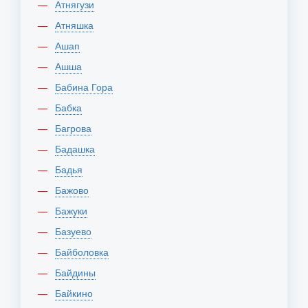
Атнягузи
Атняшка
Ашап
Ашша
Бабина Гора
Бабка
Багрова
Бадашка
Бадья
Бажово
Бажуки
Базуево
Байболовка
Байдины
Байкино