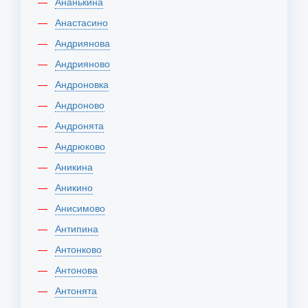
Ананькина
Анастасино
Андриянова
Андрияново
Андроновка
Андроново
Андронята
Андрюково
Аникина
Аникино
Анисимово
Антипина
Антонково
Антонова
Антонята