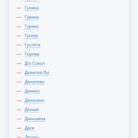
Гунина
Гурина
Гурино
Гусево
Гуслята
Гырова
Д/о Сокол
Данилов Луг
Данилово
Данино
Данихино
Даньки
Даньшина
Даси
Дворец