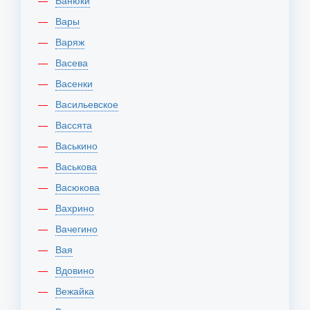
Ванюки
Вары
Варяж
Васева
Васенки
Васильевское
Вассята
Васькино
Васькова
Васюкова
Вахрино
Вачегино
Вая
Вдовино
Вежайка