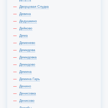
Дворцовая Слудка
Девина
Дедушкино
Дейково
Дема
Деменево
Демидова
Демидовка
Демидово
Демина
Демина Гарь
Денино
Денисовка
Денисово
Дерибы