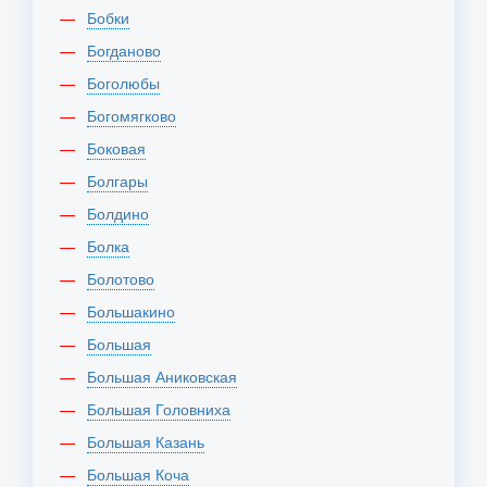
Бобки
Богданово
Боголюбы
Богомягково
Боковая
Болгары
Болдино
Болка
Болотово
Большакино
Большая
Большая Аниковская
Большая Головниха
Большая Казань
Большая Коча