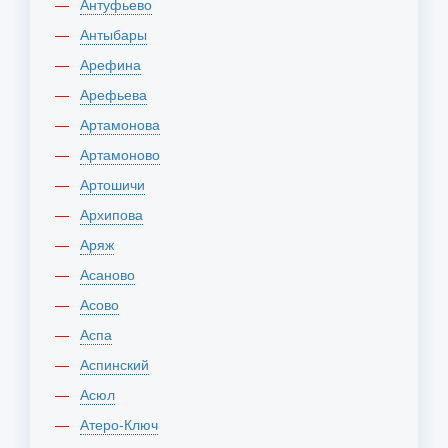
Антуфьево
Антыбары
Арефина
Арефьева
Артамонова
Артамоново
Артошичи
Архипова
Аряж
Асаново
Асово
Аспа
Аспинский
Асюл
Атеро-Ключ