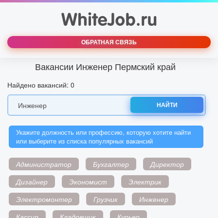
ОБРАТНАЯ СВЯЗЬ
Вакансии Инженер Пермский край
Найдено вакансий: 0
НАЙТИ
Укажите должность или профессию, которую хотите найти
или выберите из списка популярных вакансий
Администратор
Бухгалтер
Директор
Дизайнер
Экономист
Электрик
Электромонтер
Грузчик
Инженер
Кассир
Кладовщик
Курьер