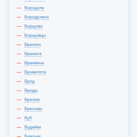
Бородули
Бородулино
Борщово
Борщовцы
Брагино
Бражата
Бражкина
Бровилята
Брод
Броды
Брюзли
Брюхово
Буб
Будайки
Буждым