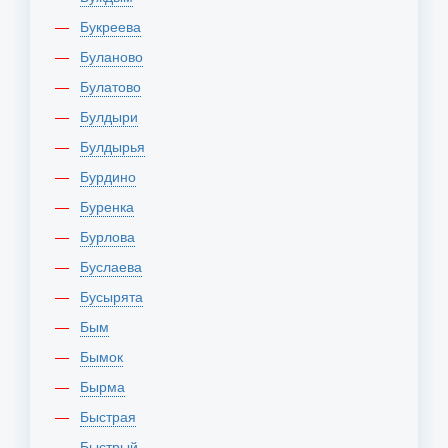
Букреева
Буланово
Булатово
Булдыри
Булдырья
Бурдино
Буренка
Бурлова
Буслаева
Бусырята
Бым
Бымок
Бырма
Быстрая
Быстрый