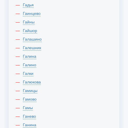
Гадья
Гаинцево
Гайны
Гайшор
Галашино
Галешник
Галина
Галино
Галки
Галюкова
Гамицы
Гамово
Гамы
Ганево
Ганина