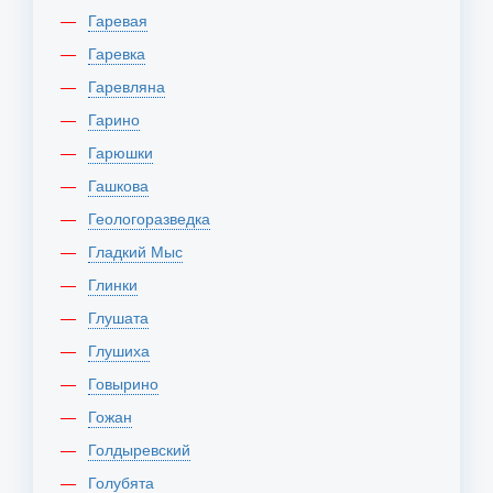
Гаревая
Гаревка
Гаревляна
Гарино
Гарюшки
Гашкова
Геологоразведка
Гладкий Мыс
Глинки
Глушата
Глушиха
Говырино
Гожан
Голдыревский
Голубята