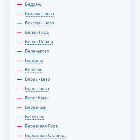
Бедряж
Беклемышева
Беклемышево
Белая Гора
Белая Пашня
Беленьково
Белканы
Белоево
Бердыкаево
Бердышево
Берег Камы
Березники
Березова
Березовая Гора
Березовая Старица