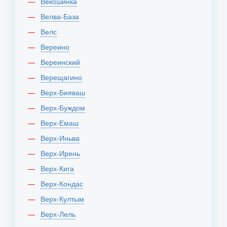
Векошинка
Велва-База
Велс
Вереино
Вереинский
Верещагино
Верх-Бияваш
Верх-Буждом
Верх-Емаш
Верх-Иньва
Верх-Ирень
Верх-Кига
Верх-Кондас
Верх-Култым
Верх-Лель