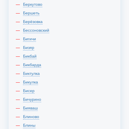
Беркутово
Бершеть
Берёзовка
Бессоновский
Бигичи
Бизяр
Бикбай
Бикбарда
Биктулка
Бикулка
Бисер
Бичурино
Бияваш
Блиново
Блины