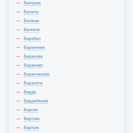
Баклуши
Балалы
Балаши
Балкачи
Барабан
Баранники
Баранова
Бараново
Баранчиново
Баранята
Барда
Бардабашка
Барсаи
Бартово
Бартым