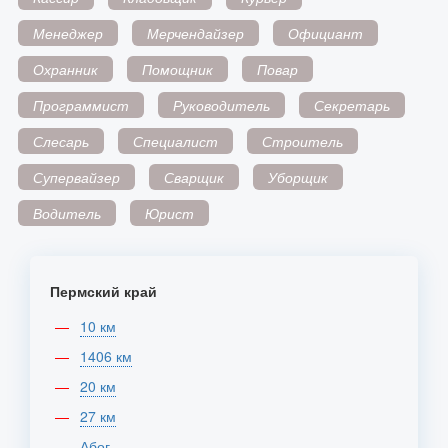
Менеджер
Мерчендайзер
Официант
Охранник
Помощник
Повар
Программист
Руководитель
Секретарь
Слесарь
Специалист
Строитель
Супервайзер
Сварщик
Уборщик
Водитель
Юрист
Пермский край
10 км
1406 км
20 км
27 км
Абог