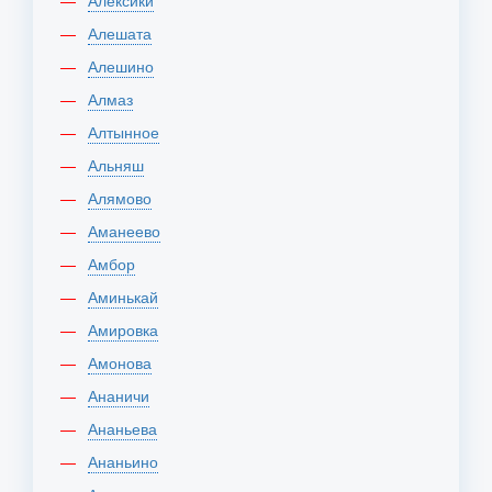
Алексики
Алешата
Алешино
Алмаз
Алтынное
Альняш
Алямово
Аманеево
Амбор
Аминькай
Амировка
Амонова
Ананичи
Ананьева
Ананьино