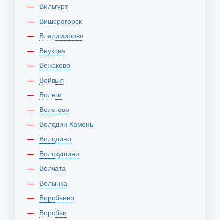
Вильгурт
Вишерогорск
Владимирово
Внукова
Вожаково
Войвыл
Волеги
Волегово
Володин Камень
Володино
Волокушино
Волчата
Волынка
Воробьево
Воробьи