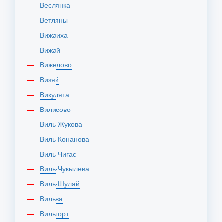
Веслянка
Ветляны
Вижаиха
Вижай
Вижелово
Визяй
Викулята
Вилисово
Виль-Жукова
Виль-Конанова
Виль-Чигас
Виль-Чукылева
Виль-Шулай
Вильва
Вильгорт