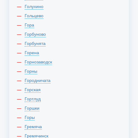
Голухино
Гольцево
Гора
Горбуново
Горбунята
Горена
Горнозаводск
Горны
Городничата
Горская
Гортлуд
Горшки
Горы
Гремяча
Гремячинск