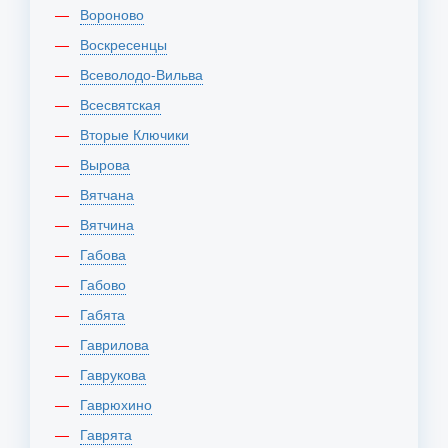
Вороново
Воскресенцы
Всеволодо-Вильва
Всесвятская
Вторые Ключики
Вырова
Вятчана
Вятчина
Габова
Габово
Габята
Гаврилова
Гаврукова
Гаврюхино
Гаврята