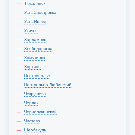
Тюкалинск
Усть-Заостровка
Усть-Ишим
Утичье
Харламово
Хлебодаровка
Хомутинка
Хортицы
Цветнополье
Центрально-Любинский
Чекрушево
Черлак
Чернолучинский
Чистово
Шербакуль