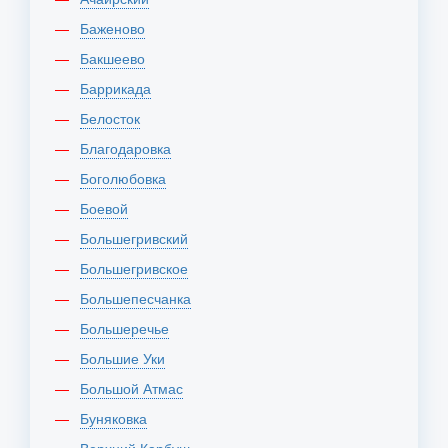
Баженово
Бакшеево
Баррикада
Белосток
Благодаровка
Боголюбовка
Боевой
Большегривский
Большегривское
Большепесчанка
Большеречье
Большие Уки
Большой Атмас
Буняковка