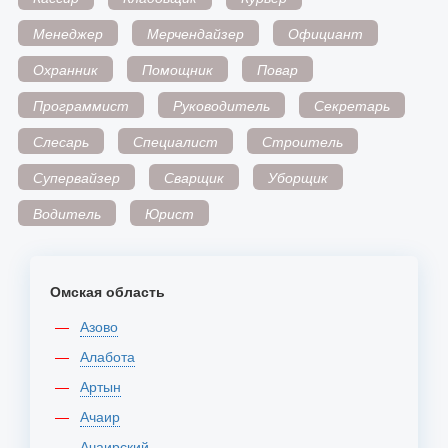
Менеджер
Мерчендайзер
Официант
Охранник
Помощник
Повар
Программист
Руководитель
Секретарь
Слесарь
Специалист
Строитель
Супервайзер
Сварщик
Уборщик
Водитель
Юрист
Омская область
Азово
Алабота
Артын
Ачаир
Ачаирский