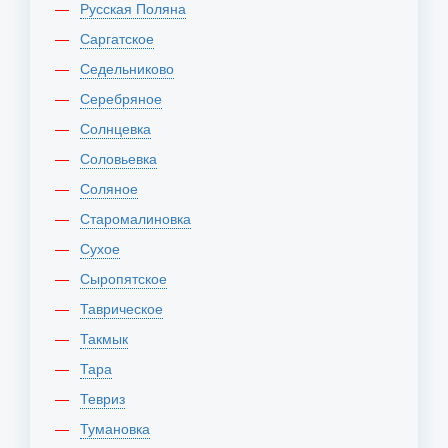
Русская Поляна
Саргатское
Седельниково
Серебряное
Солнцевка
Соловьевка
Соляное
Старомалиновка
Сухое
Сыропятское
Таврическое
Такмык
Тара
Тевриз
Тумановка