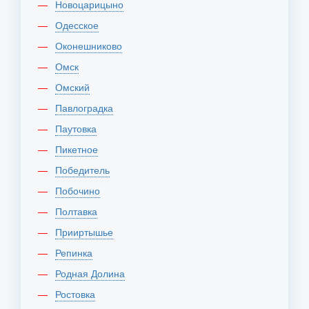
Новоцарицыно
Одесское
Оконешниково
Омск
Омский
Павлоградка
Паутовка
Пикетное
Победитель
Побочино
Полтавка
Прииртышье
Репинка
Родная Долина
Ростовка