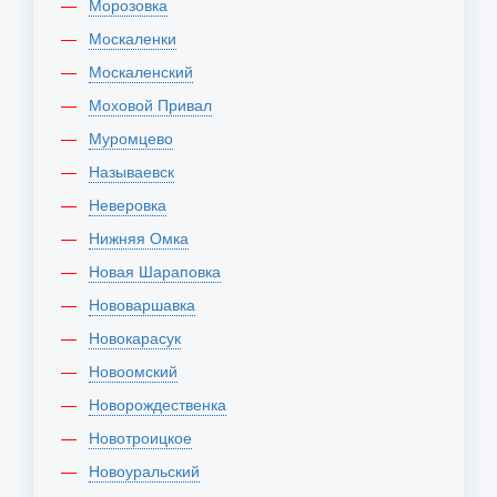
Морозовка
Москаленки
Москаленский
Моховой Привал
Муромцево
Называевск
Неверовка
Нижняя Омка
Новая Шараповка
Нововаршавка
Новокарасук
Новоомский
Новорождественка
Новотроицкое
Новоуральский