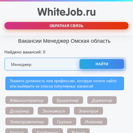
ОБРАТНАЯ СВЯЗЬ
Вакансии Менеджер Омская область
Найдено вакансий: 0
НАЙТИ
Укажите должность или профессию, которую хотите найти
или выберите из списка популярных вакансий
Администратор
Бухгалтер
Директор
Дизайнер
Экономист
Электрик
Электромонтер
Грузчик
Инженер
Кассир
Кладовщик
Курьер