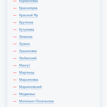
Кормиловка
Красноярка
Красный Яр
Крутинка
Кутузовка
Лежанка
Лузино
Лукьяновка
Любинский
Мангут
Маргенау
Марьяновка
Марьяновский
Медвежье
Могильно-Посельское