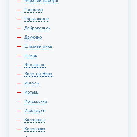
Верхний Карбуш
Ганновка
Горьковское
Добровольск
Дружино
Елизаветинка
Ермак
Желанное
Золотая Нива
Ингалы
Иртыш
Иртышский
Исилькуль
Калачинск
Колосовка