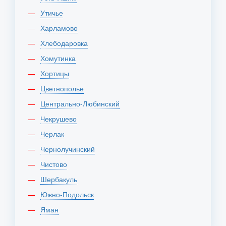
Утичье
Харламово
Хлебодаровка
Хомутинка
Хортицы
Цветнополье
Центрально-Любинский
Чекрушево
Черлак
Чернолучинский
Чистово
Шербакуль
Южно-Подольск
Яман