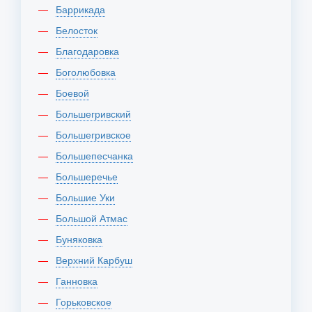
Баррикада
Белосток
Благодаровка
Боголюбовка
Боевой
Большегривский
Большегривское
Большепесчанка
Большеречье
Большие Уки
Большой Атмас
Буняковка
Верхний Карбуш
Ганновка
Горьковское