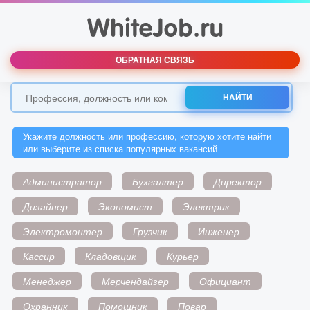
ОБРАТНАЯ СВЯЗЬ
НАЙТИ
Укажите должность или профессию, которую хотите найти
или выберите из списка популярных вакансий
Администратор
Бухгалтер
Директор
Дизайнер
Экономист
Электрик
Электромонтер
Грузчик
Инженер
Кассир
Кладовщик
Курьер
Менеджер
Мерчендайзер
Официант
Охранник
Помощник
Повар