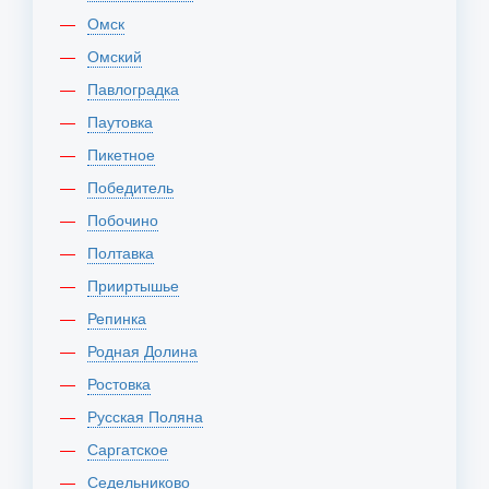
Омск
Омский
Павлоградка
Паутовка
Пикетное
Победитель
Побочино
Полтавка
Прииртышье
Репинка
Родная Долина
Ростовка
Русская Поляна
Саргатское
Седельниково