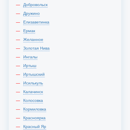
Добровольск
Дружино
Елизаветинка
Ермак
Желанное
Золотая Нива
Ингалы
Иртыш
Иртышский
Исилькуль
Калачинск
Колосовка
Кормиловка
Красноярка
Красный Яр