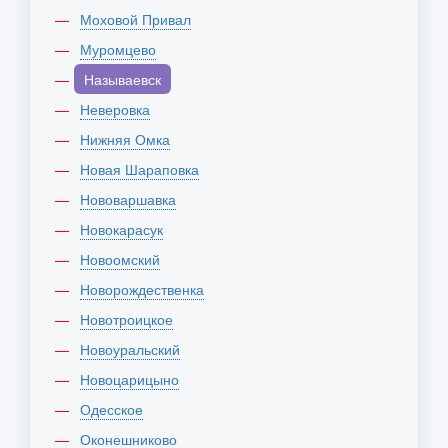
Моховой Привал
Муромцево
Называевск
Неверовка
Нижняя Омка
Новая Шараповка
Нововаршавка
Новокарасук
Новоомский
Новорождественка
Новотроицкое
Новоуральский
Новоцарицыно
Одесское
Оконешниково