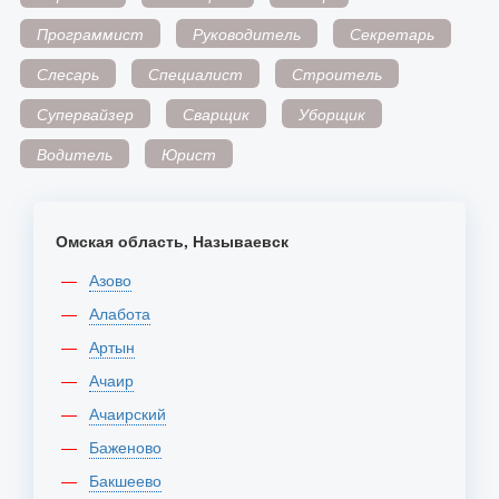
Программист
Руководитель
Секретарь
Слесарь
Специалист
Строитель
Супервайзер
Сварщик
Уборщик
Водитель
Юрист
Омская область, Называевск
Азово
Алабота
Артын
Ачаир
Ачаирский
Баженово
Бакшеево