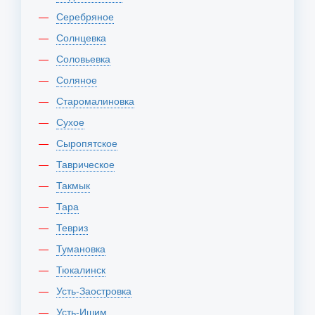
Серебряное
Солнцевка
Соловьевка
Соляное
Старомалиновка
Сухое
Сыропятское
Таврическое
Такмык
Тара
Тевриз
Тумановка
Тюкалинск
Усть-Заостровка
Усть-Ишим