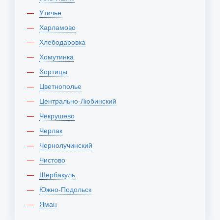
Утичье
Харламово
Хлебодаровка
Хомутинка
Хортицы
Цветнополье
Центрально-Любинский
Чекрушево
Черлак
Чернолучинский
Чистово
Шербакуль
Южно-Подольск
Яман