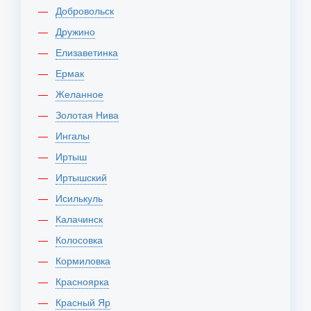
Добровольск
Дружино
Елизаветинка
Ермак
Желанное
Золотая Нива
Ингалы
Иртыш
Иртышский
Исилькуль
Калачинск
Колосовка
Кормиловка
Красноярка
Красный Яр