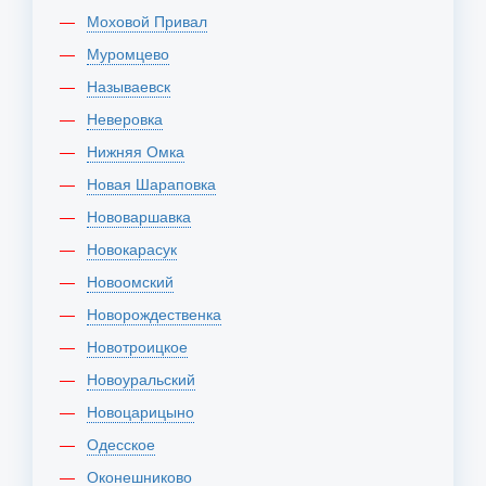
Моховой Привал
Муромцево
Называевск
Неверовка
Нижняя Омка
Новая Шараповка
Нововаршавка
Новокарасук
Новоомский
Новорождественка
Новотроицкое
Новоуральский
Новоцарицыно
Одесское
Оконешниково