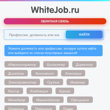
ОБРАТНАЯ СВЯЗЬ
НАЙТИ
Укажите должность или профессию, которую хотите найти
или выберите из списка популярных вакансий
Администратор
Бухгалтер
Директор
Дизайнер
Экономист
Электрик
Электромонтер
Грузчик
Инженер
Кассир
Кладовщик
Курьер
Менеджер
Мерчендайзер
Официант
Охранник
Помощник
Повар