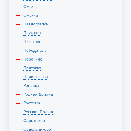
Омск
Омский
Павлоградка
Паутовка
Пикетное
Победитель
Побочино
Полтавка
Прииртышье
Репинка
Родная Долина
Ростовка
Русская Поляна
Саргатское
Седельниково