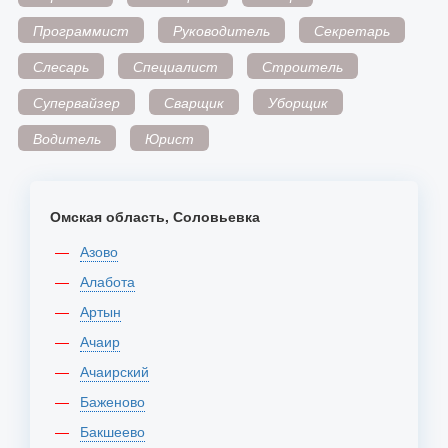
Программист
Руководитель
Секретарь
Слесарь
Специалист
Строитель
Супервайзер
Сварщик
Уборщик
Водитель
Юрист
Омская область, Соловьевка
Азово
Алабота
Артын
Ачаир
Ачаирский
Баженово
Бакшеево