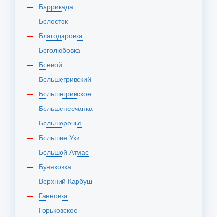
Баррикада
Белосток
Благодаровка
Боголюбовка
Боевой
Большегривский
Большегривское
Большепесчанка
Большеречье
Большие Уки
Большой Атмас
Буняковка
Верхний Карбуш
Ганновка
Горьковское