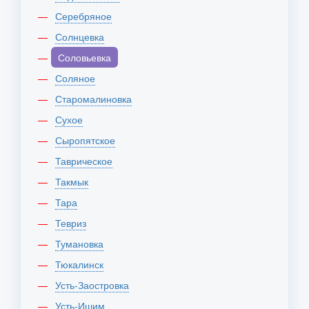
Серебряное
Солнцевка
Соловьевка
Соляное
Старомалиновка
Сухое
Сыропятское
Таврическое
Такмык
Тара
Тевриз
Тумановка
Тюкалинск
Усть-Заостровка
Усть-Ишим