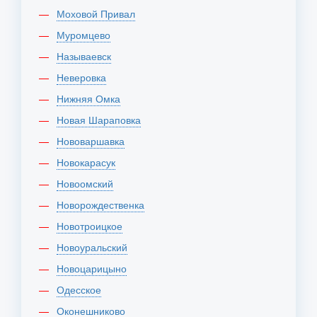
Моховой Привал
Муромцево
Называевск
Неверовка
Нижняя Омка
Новая Шараповка
Нововаршавка
Новокарасук
Новоомский
Новорождественка
Новотроицкое
Новоуральский
Новоцарицыно
Одесское
Оконешниково