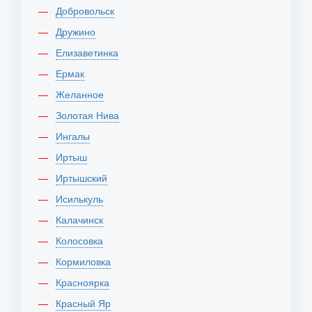
Добровольск
Дружино
Елизаветинка
Ермак
Желанное
Золотая Нива
Ингалы
Иртыш
Иртышский
Исилькуль
Калачинск
Колосовка
Кормиловка
Красноярка
Красный Яр