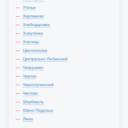
Утичье
Харламово
Хлебодаровка
Хомутинка
Хортицы
Цветнополье
Центрально-Любинский
Чекрушево
Черлак
Чернолучинский
Чистово
Шербакуль
Южно-Подольск
Яман