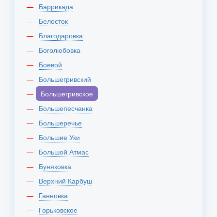
Баррикада
Белосток
Благодаровка
Боголюбовка
Боевой
Большегривский
Большегривское
Большепесчанка
Большеречье
Большие Уки
Большой Атмас
Буняковка
Верхний Карбуш
Ганновка
Горьковское