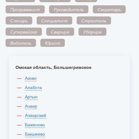
Программист
Руководитель
Секретарь
Слесарь
Специалист
Строитель
Супервайзер
Сварщик
Уборщик
Водитель
Юрист
Омская область, Большегривское
Азово
Алабота
Артын
Ачаир
Ачаирский
Баженово
Бакшеево