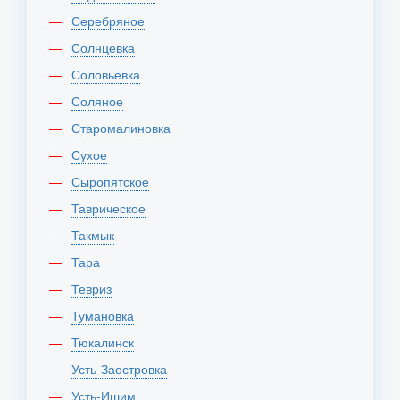
Серебряное
Солнцевка
Соловьевка
Соляное
Старомалиновка
Сухое
Сыропятское
Таврическое
Такмык
Тара
Тевриз
Тумановка
Тюкалинск
Усть-Заостровка
Усть-Ишим