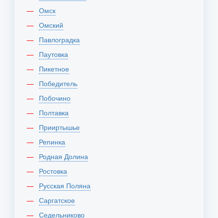
Омск
Омский
Павлоградка
Паутовка
Пикетное
Победитель
Побочино
Полтавка
Прииртышье
Репинка
Родная Долина
Ростовка
Русская Поляна
Саргатское
Седельниково