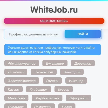
ОБРАТНАЯ СВЯЗЬ
НАЙТИ
Укажите должность или профессию, которую хотите найти
или выберите из списка популярных вакансий
Администратор
Бухгалтер
Директор
Дизайнер
Экономист
Электрик
Электромонтер
Грузчик
Инженер
Кассир
Кладовщик
Курьер
Менеджер
Мерчендайзер
Официант
Охранник
Помощник
Повар