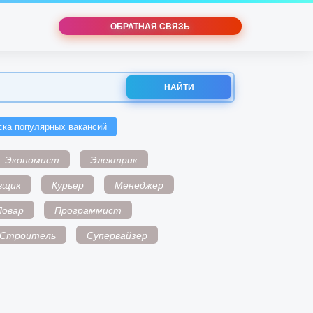
ОБРАТНАЯ СВЯЗЬ
НАЙТИ
ска популярных вакансий
Экономист
Электрик
вщик
Курьер
Менеджер
Повар
Программист
Строитель
Супервайзер