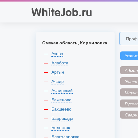
Омская область, Кормиловка
Азово
Укажит
Алабота
Адми
Артын
Ачаир
Элек
Ачаирский
Мерче
Баженово
Руков
Бакшеево
Сварщ
Баррикада
Белосток
Благодаровка