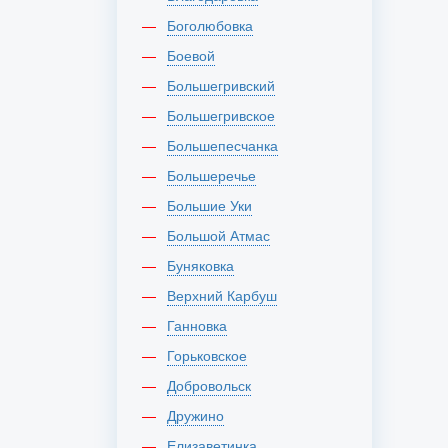
Боголюбовка
Боевой
Большегривский
Большегривское
Большепесчанка
Большеречье
Большие Уки
Большой Атмас
Буняковка
Верхний Карбуш
Ганновка
Горьковское
Добровольск
Дружино
Елизаветинка