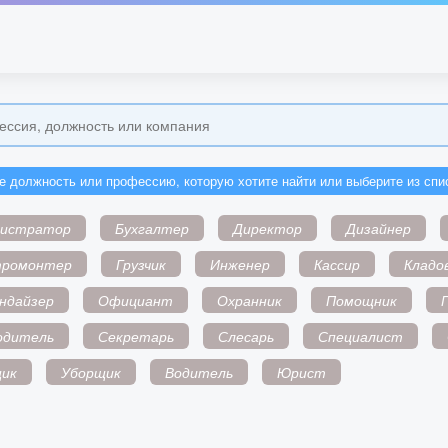
е должность или профессию, которую хотите найти или выберите из спи
нистратор
Бухгалтер
Директор
Дизайнер
тромонтер
Грузчик
Инженер
Кассир
Кладо
ндайзер
Официант
Охранник
Помощник
одитель
Секретарь
Слесарь
Специалист
ик
Уборщик
Водитель
Юрист