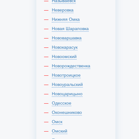
Называевск
Неверовка
Нижняя Омка
Новая Шараповка
Нововаршавка
Новокарасук
Новоомский
Новорождественка
Новотроицкое
Новоуральский
Новоцарицыно
Одесское
Оконешниково
Омск
Омский