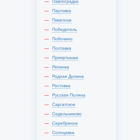
Павлоградка
Паутовка
Пикетное
Победитель
Побочино
Полтавка
Прииртышье
Репинка
Родная Долина
Ростовка
Русская Поляна
Саргатское
Седельниково
Серебряное
Солнцевка