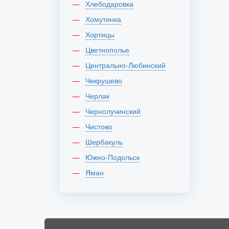
Хлебодаровка
Хомутинка
Хортицы
Цветнополье
Центрально-Любинский
Чекрушево
Черлак
Чернолучинский
Чистово
Шербакуль
Южно-Подольск
Яман