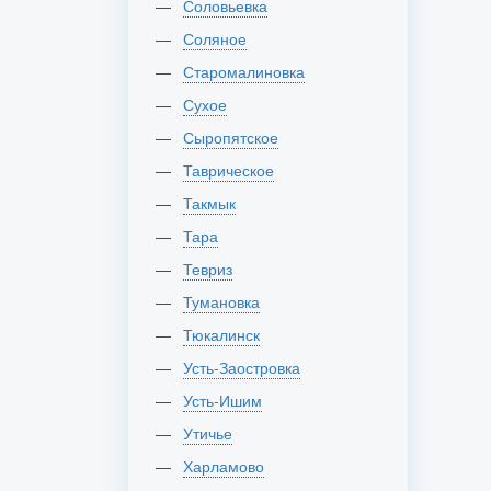
Соловьевка
Соляное
Старомалиновка
Сухое
Сыропятское
Таврическое
Такмык
Тара
Тевриз
Тумановка
Тюкалинск
Усть-Заостровка
Усть-Ишим
Утичье
Харламово