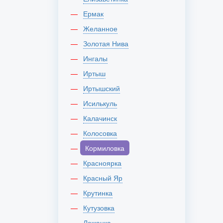
Ермак
Желанное
Золотая Нива
Ингалы
Иртыш
Иртышский
Исилькуль
Калачинск
Колосовка
Кормиловка
Красноярка
Красный Яр
Крутинка
Кутузовка
Лежанка