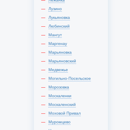
Лузино
Лукьяновка
Любинский
Мангут
Маргенау
Марьяновка
Марьяновский
Медвежье
Могильно-Посельское
Морозовка
Москаленки
Москаленский
Моховой Привал
Муромцево